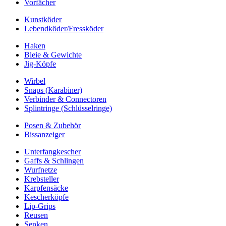
Vorfächer
Kunstköder
Lebendköder/Fressköder
Haken
Bleie & Gewichte
Jig-Köpfe
Wirbel
Snaps (Karabiner)
Verbinder & Connectoren
Splintringe (Schlüsselringe)
Posen & Zubehör
Bissanzeiger
Unterfangkescher
Gaffs & Schlingen
Wurfnetze
Krebsteller
Karpfensäcke
Kescherköpfe
Lip-Grips
Reusen
Senken