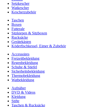
Setzkescher
Watkescher
Kescherzubehör
Taschen
Boxen
Futterale
Sitzkiepen & Sitzboxen
Rucksäcke
Gerätekästen
Köderfischkessel, Eimer & Zubehör
Accessoires
Freizeitbekleidung
Regenbekleidung
Schuhe & Stiefel
Sicherheitsbekleidung
Thermobekleidung
Watbekleidung
Aufnäher
DVD & Videos
Kleidung
Stifte
Taschen & Rucksäcke