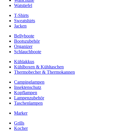
Watschuhe
Watstiefel
T-Shirts
Sweatshirts
Jacken
Bellyboote
Bootszubehör
Organizer
Schlauchboote
Kühlakkus
Kühlboxen & Kühltaschen
Thermobecher & Thermokannen
Campinglampen
Insektenschutz
Kopflampen
Lampenzubehör
Taschenlampen
Marker
Grills
Kocher