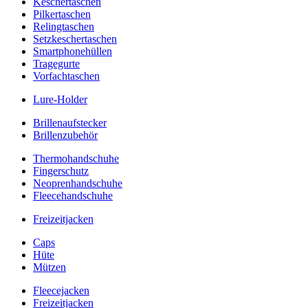
Keschertaschen
Pilkertaschen
Relingtaschen
Setzkeschertaschen
Smartphonehüllen
Tragegurte
Vorfachtaschen
Lure-Holder
Brillenaufstecker
Brillenzubehör
Thermohandschuhe
Fingerschutz
Neoprenhandschuhe
Fleecehandschuhe
Freizeitjacken
Caps
Hüte
Mützen
Fleecejacken
Freizeitjacken