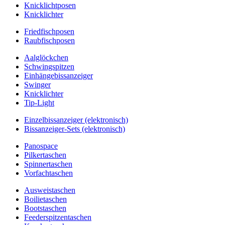
Knicklichtposen
Knicklichter
Friedfischposen
Raubfischposen
Aalglöckchen
Schwingspitzen
Einhängebissanzeiger
Swinger
Knicklichter
Tip-Light
Einzelbissanzeiger (elektronisch)
Bissanzeiger-Sets (elektronisch)
Panospace
Pilkertaschen
Spinnertaschen
Vorfachtaschen
Ausweistaschen
Boilietaschen
Bootstaschen
Feederspitzentaschen