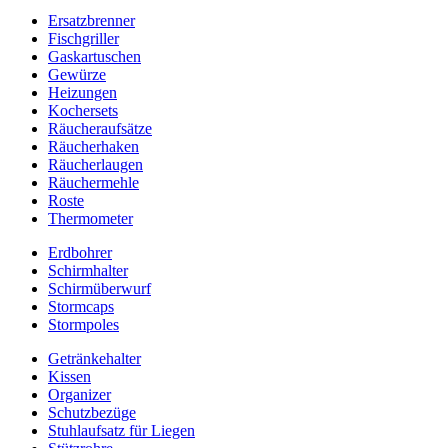
Ersatzbrenner
Fischgriller
Gaskartuschen
Gewürze
Heizungen
Kochersets
Räucheraufsätze
Räucherhaken
Räucherlaugen
Räuchermehle
Roste
Thermometer
Erdbohrer
Schirmhalter
Schirmüberwurf
Stormcaps
Stormpoles
Getränkehalter
Kissen
Organizer
Schutzbezüge
Stuhlaufsatz für Liegen