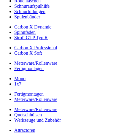
Rollentaschen
Schnuraufspulhilfe
Schnurfüllungen
Spulenbänder
Carbon X Dynamic
Spinnfaden
Stroft GTP Typ R
Carbon X Professional
Carbon X Soft
Meterware/Rollenware
Fertigmontagen
Mono
1x7
Fertigmontagen
Meterware/Rollenware
Meterware/Rollenware
Quetschhülsen
Werkzeuge und Zubehör
Attractoren