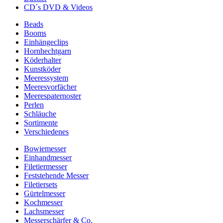
CD´s DVD & Videos
Beads
Booms
Einhängeclips
Hornhechtgarn
Köderhalter
Kunstköder
Meeressystem
Meeresvorfächer
Meerespaternoster
Perlen
Schläuche
Sortimente
Verschiedenes
Bowiemesser
Einhandmesser
Filetiermesser
Feststehende Messer
Filetiersets
Gürtelmesser
Kochmesser
Lachsmesser
Messerschärfer & Co.