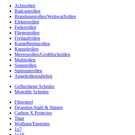
Achsrollen
Baitcastrollen
Brandungsrollen/Weitwurfrollen
Elektrorollen
Federrollen
Fliegenrollen
Freilaufrollen
Kampfbremsrollen
Kapselrollen
Meeresrollen/Großfischrollen
Multirollen
Spinnrollen
Stationärrollen
Angelrollenzubehör
Geflochtene Schnüre
Monofile Schnüre
Fibresteel
Dropshot-Stahl & Stinger
Carbon X Protector
Titan
Wolfram/Tungsten
1x7
1x19