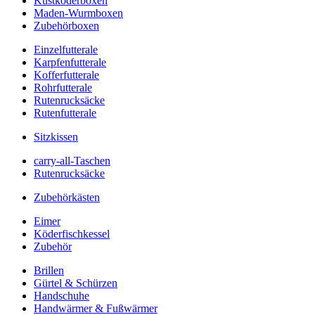
Kustköderboxen
Maden-Wurmboxen
Zubehörboxen
Einzelfutterale
Karpfenfutterale
Kofferfutterale
Rohrfutterale
Rutenrucksäcke
Rutenfutterale
Sitzkissen
carry-all-Taschen
Rutenrucksäcke
Zubehörkästen
Eimer
Köderfischkessel
Zubehör
Brillen
Gürtel & Schürzen
Handschuhe
Handwärmer & Fußwärmer