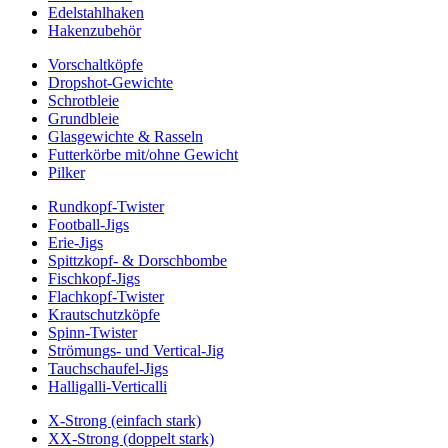
Edelstahlhaken
Hakenzubehör
Vorschaltköpfe
Dropshot-Gewichte
Schrotbleie
Grundbleie
Glasgewichte & Rasseln
Futterkörbe mit/ohne Gewicht
Pilker
Rundkopf-Twister
Football-Jigs
Erie-Jigs
Spittzkopf- & Dorschbombe
Fischkopf-Jigs
Flachkopf-Twister
Krautschutzköpfe
Spinn-Twister
Strömungs- und Vertical-Jig
Tauchschaufel-Jigs
Halligalli-Verticalli
X-Strong (einfach stark)
XX-Strong (doppelt stark)