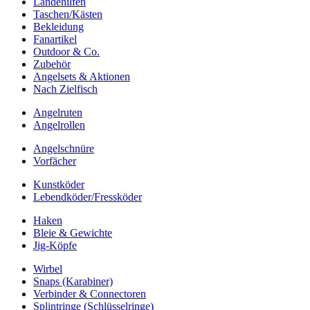
Landehilfen
Taschen/Kästen
Bekleidung
Fanartikel
Outdoor & Co.
Zubehör
Angelsets & Aktionen
Nach Zielfisch
Angelruten
Angelrollen
Angelschnüre
Vorfächer
Kunstköder
Lebendköder/Fressköder
Haken
Bleie & Gewichte
Jig-Köpfe
Wirbel
Snaps (Karabiner)
Verbinder & Connectoren
Splintringe (Schlüsselringe)