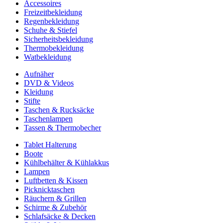
Accessoires
Freizeitbekleidung
Regenbekleidung
Schuhe & Stiefel
Sicherheitsbekleidung
Thermobekleidung
Watbekleidung
Aufnäher
DVD & Videos
Kleidung
Stifte
Taschen & Rucksäcke
Taschenlampen
Tassen & Thermobecher
Tablet Halterung
Boote
Kühlbehälter & Kühlakkus
Lampen
Luftbetten & Kissen
Picknicktaschen
Räuchern & Grillen
Schirme & Zubehör
Schlafsäcke & Decken