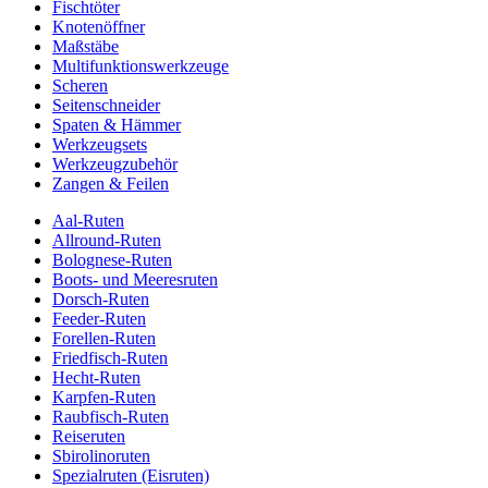
Fischtöter
Knotenöffner
Maßstäbe
Multifunktionswerkzeuge
Scheren
Seitenschneider
Spaten & Hämmer
Werkzeugsets
Werkzeugzubehör
Zangen & Feilen
Aal-Ruten
Allround-Ruten
Bolognese-Ruten
Boots- und Meeresruten
Dorsch-Ruten
Feeder-Ruten
Forellen-Ruten
Friedfisch-Ruten
Hecht-Ruten
Karpfen-Ruten
Raubfisch-Ruten
Reiseruten
Sbirolinoruten
Spezialruten (Eisruten)