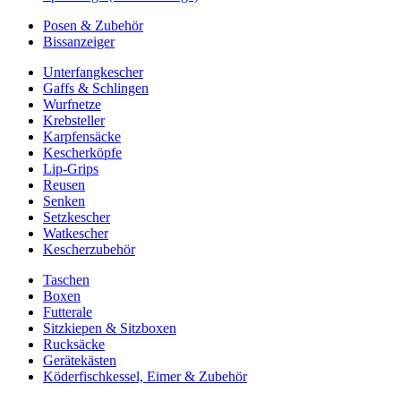
Posen & Zubehör
Bissanzeiger
Unterfangkescher
Gaffs & Schlingen
Wurfnetze
Krebsteller
Karpfensäcke
Kescherköpfe
Lip-Grips
Reusen
Senken
Setzkescher
Watkescher
Kescherzubehör
Taschen
Boxen
Futterale
Sitzkiepen & Sitzboxen
Rucksäcke
Gerätekästen
Köderfischkessel, Eimer & Zubehör