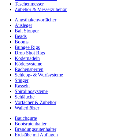
Taschenmesser
Zubehör & Messerzubehör
Angsthakenvorfächer
Ausleger
Bait Stopper
Beads
Booms
Bungee Rigs
Drop Shot Rigs
Ködernadeln
Ködersysteme
Rachensperren
Schlepp- & Wurfsysteme
Stinger
Rasseln
Sbirolinosysteme
Schläuche
Vorfächer & Zubehör
Wallerhölzer
Bauchgurte
Bootsrutenhalter
Brandungsrutenhalter
Erdstäbe mit Auflagen