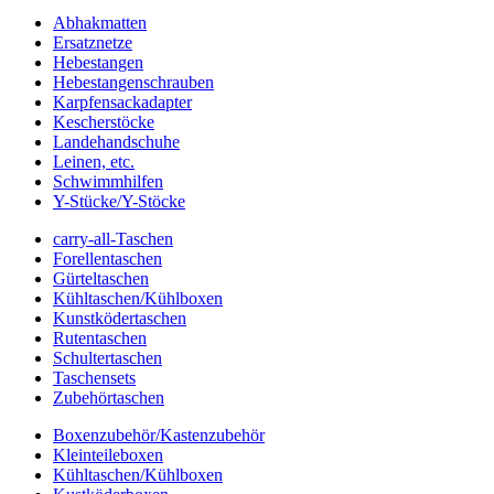
Abhakmatten
Ersatznetze
Hebestangen
Hebestangenschrauben
Karpfensackadapter
Kescherstöcke
Landehandschuhe
Leinen, etc.
Schwimmhilfen
Y-Stücke/Y-Stöcke
carry-all-Taschen
Forellentaschen
Gürteltaschen
Kühltaschen/Kühlboxen
Kunstködertaschen
Rutentaschen
Schultertaschen
Taschensets
Zubehörtaschen
Boxenzubehör/Kastenzubehör
Kleinteileboxen
Kühltaschen/Kühlboxen