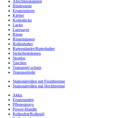
Abschlusskappen
Bindegarne
Ersatzspitzen
Kleber
Korkstücke
Lacke
Luresaver
Ringe
Ringeinlagen
Rollenhalter
Rutenständer/Rutenhalter
Sicherheitsleinen
Stonfos
Taschen
Transport/-schutz
Transportrohr
Stationärrollen mit Frontbremse
Stationärrollen mit Heckbremse
Akku
Ersatzspulen
Pflegesprays
Power-Handle
Rollenfett/Rollenöl