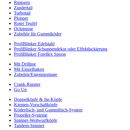
Riptoren
Zandertail
Turbotail
Plopper
Roter Teufel
Octopusse
Zubehör für Gummiköder
ProfiBlinker Edelstahl
ProfiBlinker Schuppendekor oder Effektlackierung
ProfiBlinker Forellex Spoon
Mit Drilling
Mit Einzelhaken
Zubehör/Eigenmontage
Crank-Runner
Go Up
Doppelköpfe & Jig-Köpfe
Kiemen-Vorschaltköpfe
Köderfisch- und Gummifisch-System
Propeller-Systeme
Spinner-Weitwurfköpfe
Tandem-Spinner