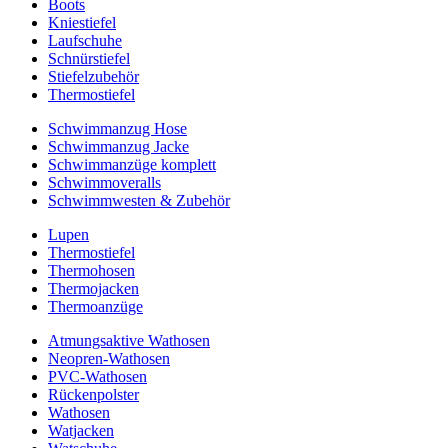
Boots
Kniestiefel
Laufschuhe
Schnürstiefel
Stiefelzubehör
Thermostiefel
Schwimmanzug Hose
Schwimmanzug Jacke
Schwimmanzüge komplett
Schwimmoveralls
Schwimmwesten & Zubehör
Lupen
Thermostiefel
Thermohosen
Thermojacken
Thermoanzüge
Atmungsaktive Wathosen
Neopren-Wathosen
PVC-Wathosen
Rückenpolster
Wathosen
Watjacken