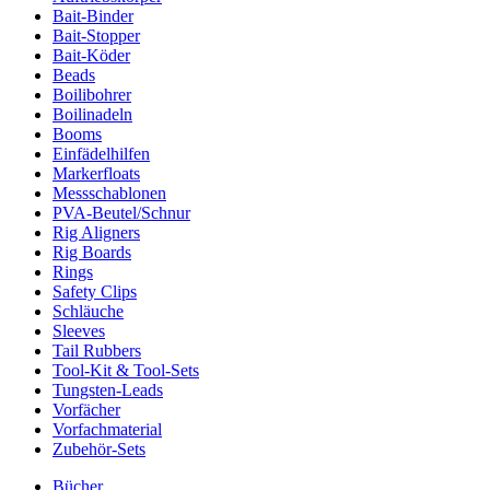
Bait-Binder
Bait-Stopper
Bait-Köder
Beads
Boilibohrer
Boilinadeln
Booms
Einfädelhilfen
Markerfloats
Messschablonen
PVA-Beutel/Schnur
Rig Aligners
Rig Boards
Rings
Safety Clips
Schläuche
Sleeves
Tail Rubbers
Tool-Kit & Tool-Sets
Tungsten-Leads
Vorfächer
Vorfachmaterial
Zubehör-Sets
Bücher