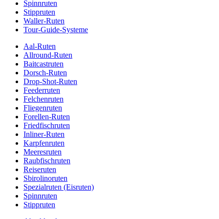
Spinnruten
Stippruten
Waller-Ruten
Tour-Guide-Systeme
Aal-Ruten
Allround-Ruten
Baitcastruten
Dorsch-Ruten
Drop-Shot-Ruten
Feederruten
Felchenruten
Fliegenruten
Forellen-Ruten
Friedfischruten
Inliner-Ruten
Karpfenruten
Meeresruten
Raubfischruten
Reiseruten
Sbirolinoruten
Spezialruten (Eisruten)
Spinnruten
Stippruten