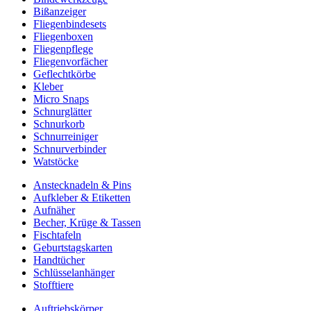
Bißanzeiger
Fliegenbindesets
Fliegenboxen
Fliegenpflege
Fliegenvorfächer
Geflechtkörbe
Kleber
Micro Snaps
Schnurglätter
Schnurkorb
Schnurreiniger
Schnurverbinder
Watstöcke
Anstecknadeln & Pins
Aufkleber & Etiketten
Aufnäher
Becher, Krüge & Tassen
Fischtafeln
Geburtstagskarten
Handtücher
Schlüsselanhänger
Stofftiere
Auftriebskörper