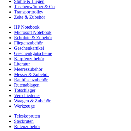
Stühle & Liegen
Taschenwärmer & Co
Transporttrolley
Zelte & Zubehör
HP Notebook
Microsoft Notebook
Echolote & Zubehör
Fliegenzubehör
Geschenkartikel
Geschenkgutscheine
Karpfenzubehör
Literatur
Meereszubehör
Messer & Zubehör
Raubfischzubehör
Rutenablagen
Totschläger
Verschiedenes
Waagen & Zubehör
Werkzeuge
Teleskopruten
Steckruten
Rutenzubehör