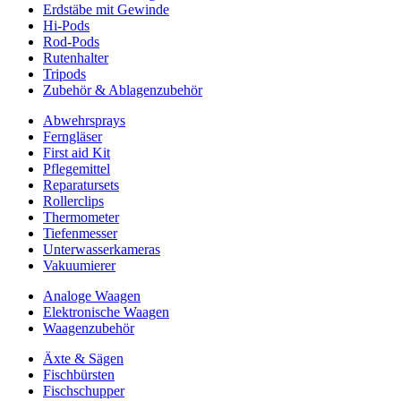
Erdstäbe mit Gewinde
Hi-Pods
Rod-Pods
Rutenhalter
Tripods
Zubehör & Ablagenzubehör
Abwehrsprays
Ferngläser
First aid Kit
Pflegemittel
Reparatursets
Rollerclips
Thermometer
Tiefenmesser
Unterwasserkameras
Vakuumierer
Analoge Waagen
Elektronische Waagen
Waagenzubehör
Äxte & Sägen
Fischbürsten
Fischschupper