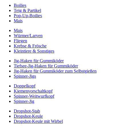
Boilies
Teig & Partikel
Pop-Up-Boilies
Mais
Mais
Würmer/Larven
Fliegen
Krebse & Frösche
Kleintiere & Sonstiges
Jig-Haken für Gummiköder
Tiefsee-Jig-Haken für Gummiköder
Jig-Haken für Gummiköder zum Selbstgießen
Spinner-Jigs
Doppelkopf
Kiemenvorschaltkopf
Spinner-Weitwurfkopf
Spinner-Jig
Dropshot-Stab
Dropshot-Keule
Dropshot-Keule mit Wirbel