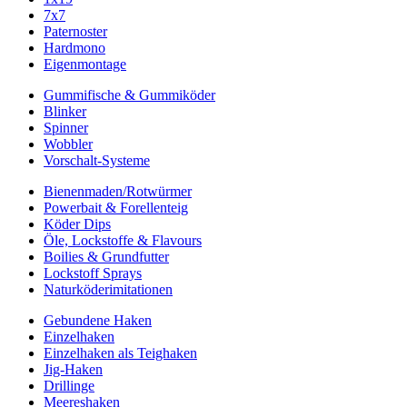
7x7
Paternoster
Hardmono
Eigenmontage
Gummifische & Gummiköder
Blinker
Spinner
Wobbler
Vorschalt-Systeme
Bienenmaden/Rotwürmer
Powerbait & Forellenteig
Köder Dips
Öle, Lockstoffe & Flavours
Boilies & Grundfutter
Lockstoff Sprays
Naturköderimitationen
Gebundene Haken
Einzelhaken
Einzelhaken als Teighaken
Jig-Haken
Drillinge
Meereshaken