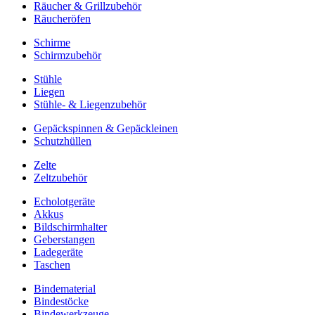
Räucher & Grillzubehör
Räucheröfen
Schirme
Schirmzubehör
Stühle
Liegen
Stühle- & Liegenzubehör
Gepäckspinnen & Gepäckleinen
Schutzhüllen
Zelte
Zeltzubehör
Echolotgeräte
Akkus
Bildschirmhalter
Geberstangen
Ladegeräte
Taschen
Bindematerial
Bindestöcke
Bindewerkzeuge