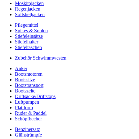
Moskitojacken
Regenjacken
Softshelljacken
Pflegemittel
Spikes & Sohlen
Stiefeleinsätze
Stiefelhalter
Stiefeltaschen
Zubehör Schwimmwesten
Anker
Bootsmotoren
Bootssitze
Bootstransport
Bootszelte
Driftsäcke/Driftstops
Luftpumpen
Plattform
Ruder & Paddel
Schöpfbecher
Benzinersatz
Glühstrümpfe