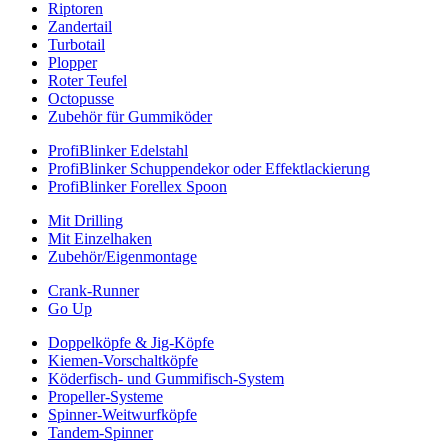
Riptoren
Zandertail
Turbotail
Plopper
Roter Teufel
Octopusse
Zubehör für Gummiköder
ProfiBlinker Edelstahl
ProfiBlinker Schuppendekor oder Effektlackierung
ProfiBlinker Forellex Spoon
Mit Drilling
Mit Einzelhaken
Zubehör/Eigenmontage
Crank-Runner
Go Up
Doppelköpfe & Jig-Köpfe
Kiemen-Vorschaltköpfe
Köderfisch- und Gummifisch-System
Propeller-Systeme
Spinner-Weitwurfköpfe
Tandem-Spinner