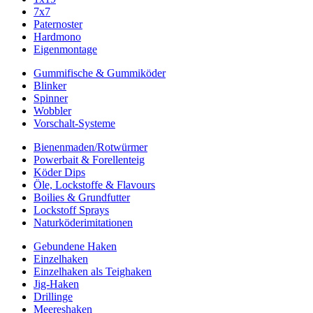
7x7
Paternoster
Hardmono
Eigenmontage
Gummifische & Gummiköder
Blinker
Spinner
Wobbler
Vorschalt-Systeme
Bienenmaden/Rotwürmer
Powerbait & Forellenteig
Köder Dips
Öle, Lockstoffe & Flavours
Boilies & Grundfutter
Lockstoff Sprays
Naturköderimitationen
Gebundene Haken
Einzelhaken
Einzelhaken als Teighaken
Jig-Haken
Drillinge
Meereshaken