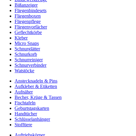
Bißanzeiger
Fliegenbindesets
Fliegenboxen
Fliegenpflege
Fliegenvorfächer
Geflechtkörbe
Kleber
Micro Snaps
Schnurglätter
Schnurkorb
Schnurreiniger
Schnurverbinder
Watstöcke
Anstecknadeln & Pins
Aufkleber & Etiketten
Aufnäher
Becher, Krüge & Tassen
Fischtafeln
Geburtstagskarten
Handtücher
Schlüsselanhänger
Stofftiere
Auftriebskörper