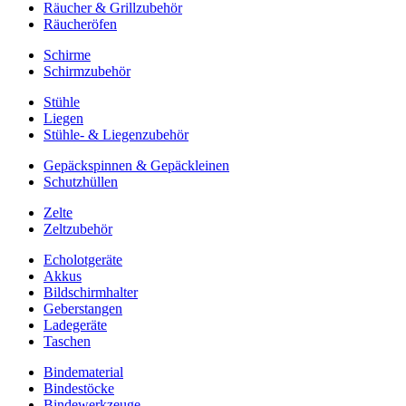
Räucher & Grillzubehör
Räucheröfen
Schirme
Schirmzubehör
Stühle
Liegen
Stühle- & Liegenzubehör
Gepäckspinnen & Gepäckleinen
Schutzhüllen
Zelte
Zeltzubehör
Echolotgeräte
Akkus
Bildschirmhalter
Geberstangen
Ladegeräte
Taschen
Bindematerial
Bindestöcke
Bindewerkzeuge