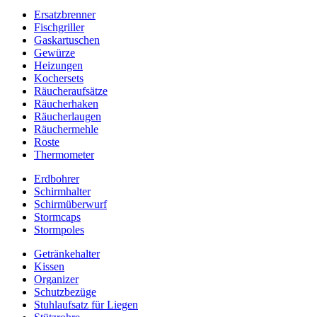
Ersatzbrenner
Fischgriller
Gaskartuschen
Gewürze
Heizungen
Kochersets
Räucheraufsätze
Räucherhaken
Räucherlaugen
Räuchermehle
Roste
Thermometer
Erdbohrer
Schirmhalter
Schirmüberwurf
Stormcaps
Stormpoles
Getränkehalter
Kissen
Organizer
Schutzbezüge
Stuhlaufsatz für Liegen