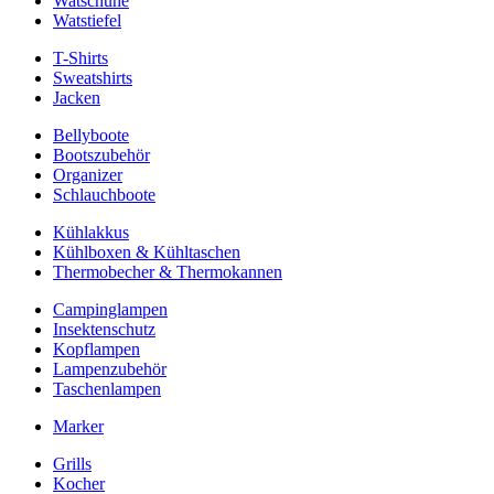
Watschuhe
Watstiefel
T-Shirts
Sweatshirts
Jacken
Bellyboote
Bootszubehör
Organizer
Schlauchboote
Kühlakkus
Kühlboxen & Kühltaschen
Thermobecher & Thermokannen
Campinglampen
Insektenschutz
Kopflampen
Lampenzubehör
Taschenlampen
Marker
Grills
Kocher