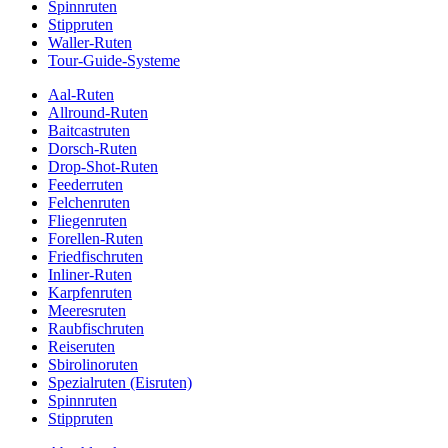
Spinnruten
Stippruten
Waller-Ruten
Tour-Guide-Systeme
Aal-Ruten
Allround-Ruten
Baitcastruten
Dorsch-Ruten
Drop-Shot-Ruten
Feederruten
Felchenruten
Fliegenruten
Forellen-Ruten
Friedfischruten
Inliner-Ruten
Karpfenruten
Meeresruten
Raubfischruten
Reiseruten
Sbirolinoruten
Spezialruten (Eisruten)
Spinnruten
Stippruten