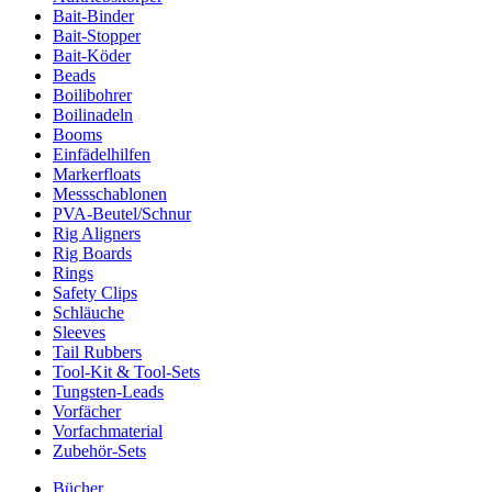
Bait-Binder
Bait-Stopper
Bait-Köder
Beads
Boilibohrer
Boilinadeln
Booms
Einfädelhilfen
Markerfloats
Messschablonen
PVA-Beutel/Schnur
Rig Aligners
Rig Boards
Rings
Safety Clips
Schläuche
Sleeves
Tail Rubbers
Tool-Kit & Tool-Sets
Tungsten-Leads
Vorfächer
Vorfachmaterial
Zubehör-Sets
Bücher