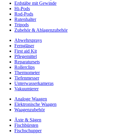
Erdstäbe mit Gewinde
Hi-Pods
Rod-Pods
Rutenhalter
Tripods
Zubehör & Ablagenzubehör
Abwehrsprays
Ferngläser
First aid Kit
Pflegemittel
Reparatursets
Rollerclips
Thermometer
Tiefenmesser
Unterwasserkameras
Vakuumierer
Analoge Waagen
Elektronische Waagen
Waagenzubehör
Äxte & Sägen
Fischbürsten
Fischschupper