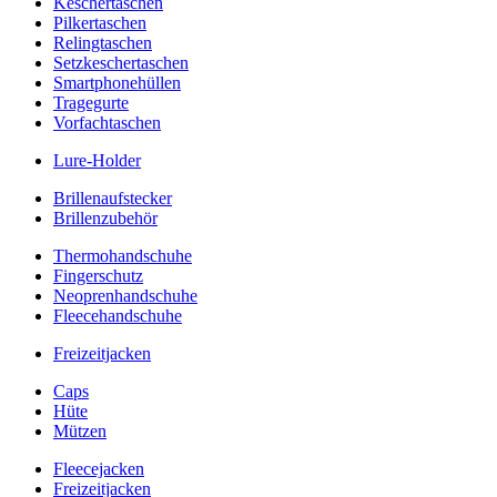
Keschertaschen
Pilkertaschen
Relingtaschen
Setzkeschertaschen
Smartphonehüllen
Tragegurte
Vorfachtaschen
Lure-Holder
Brillenaufstecker
Brillenzubehör
Thermohandschuhe
Fingerschutz
Neoprenhandschuhe
Fleecehandschuhe
Freizeitjacken
Caps
Hüte
Mützen
Fleecejacken
Freizeitjacken