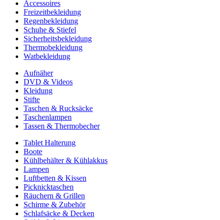
Accessoires
Freizeitbekleidung
Regenbekleidung
Schuhe & Stiefel
Sicherheitsbekleidung
Thermobekleidung
Watbekleidung
Aufnäher
DVD & Videos
Kleidung
Stifte
Taschen & Rucksäcke
Taschenlampen
Tassen & Thermobecher
Tablet Halterung
Boote
Kühlbehälter & Kühlakkus
Lampen
Luftbetten & Kissen
Picknicktaschen
Räuchern & Grillen
Schirme & Zubehör
Schlafsäcke & Decken