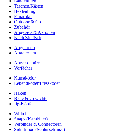
Landehilfen
Taschen/Kästen
Bekleidung
Fanartikel
Outdoor & Co.
Zubehör
Angelsets & Aktionen
Nach Zielfisch
Angelruten
Angelrollen
Angelschnüre
Vorfächer
Kunstköder
Lebendköder/Fressköder
Haken
Bleie & Gewichte
Jig-Köpfe
Wirbel
Snaps (Karabiner)
Verbinder & Connectoren
Splintringe (Schlüsselringe)