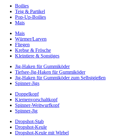
Boilies
Teig & Partikel
Pop-Up-Boilies
Mais
Mais
Würmer/Larven
Fliegen
Krebse & Frösche
Kleintiere & Sonstiges
Jig-Haken für Gummiköder
Tiefsee-Jig-Haken für Gummiköder
Jig-Haken für Gummiköder zum Selbstgießen
Spinner-Jigs
Doppelkopf
Kiemenvorschaltkopf
Spinner-Weitwurfkopf
Spinner-Jig
Dropshot-Stab
Dropshot-Keule
Dropshot-Keule mit Wirbel