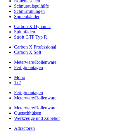
Rollentaschen
Schnuraufspulhilfe
Schnurfüllungen
Spulenbänder
Carbon X Dynamic
Spinnfaden
Stroft GTP Typ R
Carbon X Professional
Carbon X Soft
Meterware/Rollenware
Fertigmontagen
Mono
1x7
Fertigmontagen
Meterware/Rollenware
Meterware/Rollenware
Quetschhülsen
Werkzeuge und Zubehör
Attractoren