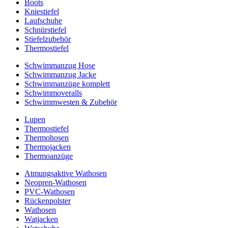
Boots
Kniestiefel
Laufschuhe
Schnürstiefel
Stiefelzubehör
Thermostiefel
Schwimmanzug Hose
Schwimmanzug Jacke
Schwimmanzüge komplett
Schwimmoveralls
Schwimmwesten & Zubehör
Lupen
Thermostiefel
Thermohosen
Thermojacken
Thermoanzüge
Atmungsaktive Wathosen
Neopren-Wathosen
PVC-Wathosen
Rückenpolster
Wathosen
Watjacken