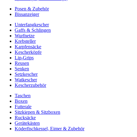
Posen & Zubehör
Bissanzeiger
Unterfangkescher
Gaffs & Schlingen
Wurfnetze
Krebsteller
Karpfensäcke
Kescherköpfe
Lip-Grips
Reusen
Senken
Setzkescher
Watkescher
Kescherzubehör
Taschen
Boxen
Futterale
Sitzkiepen & Sitzboxen
Rucksäcke
Gerätekästen
Köderfischkessel, Eimer & Zubehör