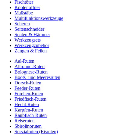
Fischtöter
Knotenöffner
Maßstäbe
Multifunktionswerkzeuge
Scheren
Seitenschneider
Spaten & Hämmer
Werkzeugsets
Werkzeugzubehör
Zangen & Feilen
Aal-Ruten
Allround-Ruten
Bolognese-Ruten
Boots- und Meeresruten
Dorsch-Ruten
Feeder-Ruten
Forellen-Ruten
Friedfisch-Ruten
Hecht-Ruten
Karpfen-Ruten
Raubfisch-Ruten
Reiseruten
Sbirolinoruten
Spezialruten (Eisruten)