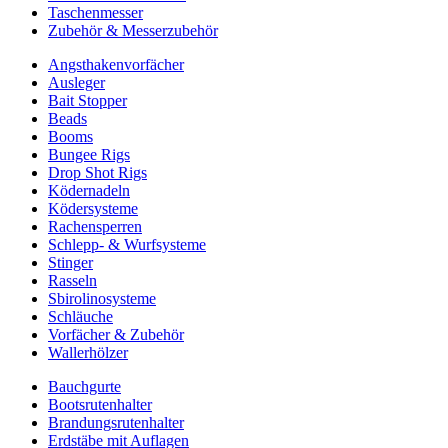
Taschenmesser
Zubehör & Messerzubehör
Angsthakenvorfächer
Ausleger
Bait Stopper
Beads
Booms
Bungee Rigs
Drop Shot Rigs
Ködernadeln
Ködersysteme
Rachensperren
Schlepp- & Wurfsysteme
Stinger
Rasseln
Sbirolinosysteme
Schläuche
Vorfächer & Zubehör
Wallerhölzer
Bauchgurte
Bootsrutenhalter
Brandungsrutenhalter
Erdstäbe mit Auflagen