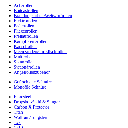
Achsrollen
Baitcastrollen
Brandungsrollen/Weitwurfrollen
Elektrorollen
Federrollen
Fliegenrollen
Freilaufrollen
Kampfbremsrollen
Kapselrollen
Meeresrollen/Großfischrollen
Multirollen
Spinnrollen
Stationärrollen
Angelrollenzubehör
Geflochtene Schnüre
Monofile Schnüre
Fibresteel
Dropshot-Stahl & Stinger
Carbon X Protector
Titan
Wolfram/Tungsten
1x7
1x19