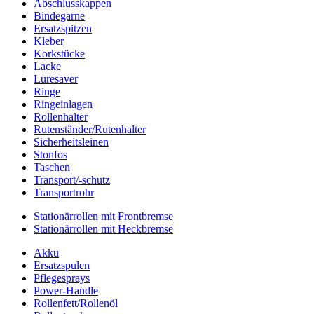
Abschlusskappen
Bindegarne
Ersatzspitzen
Kleber
Korkstücke
Lacke
Luresaver
Ringe
Ringeinlagen
Rollenhalter
Rutenständer/Rutenhalter
Sicherheitsleinen
Stonfos
Taschen
Transport/-schutz
Transportrohr
Stationärrollen mit Frontbremse
Stationärrollen mit Heckbremse
Akku
Ersatzspulen
Pflegesprays
Power-Handle
Rollenfett/Rollenöl