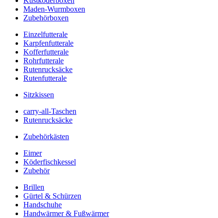
Kustköderboxen
Maden-Wurmboxen
Zubehörboxen
Einzelfutterale
Karpfenfutterale
Kofferfutterale
Rohrfutterale
Rutenrucksäcke
Rutenfutterale
Sitzkissen
carry-all-Taschen
Rutenrucksäcke
Zubehörkästen
Eimer
Köderfischkessel
Zubehör
Brillen
Gürtel & Schürzen
Handschuhe
Handwärmer & Fußwärmer