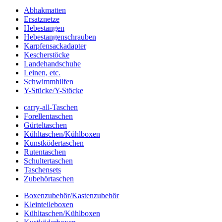
Abhakmatten
Ersatznetze
Hebestangen
Hebestangenschrauben
Karpfensackadapter
Kescherstöcke
Landehandschuhe
Leinen, etc.
Schwimmhilfen
Y-Stücke/Y-Stöcke
carry-all-Taschen
Forellentaschen
Gürteltaschen
Kühltaschen/Kühlboxen
Kunstködertaschen
Rutentaschen
Schultertaschen
Taschensets
Zubehörtaschen
Boxenzubehör/Kastenzubehör
Kleinteileboxen
Kühltaschen/Kühlboxen