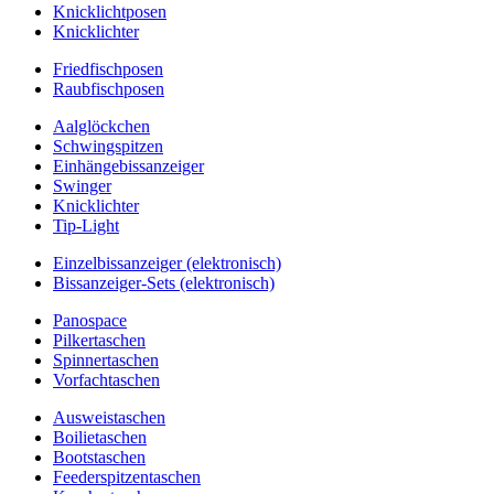
Knicklichtposen
Knicklichter
Friedfischposen
Raubfischposen
Aalglöckchen
Schwingspitzen
Einhängebissanzeiger
Swinger
Knicklichter
Tip-Light
Einzelbissanzeiger (elektronisch)
Bissanzeiger-Sets (elektronisch)
Panospace
Pilkertaschen
Spinnertaschen
Vorfachtaschen
Ausweistaschen
Boilietaschen
Bootstaschen
Feederspitzentaschen