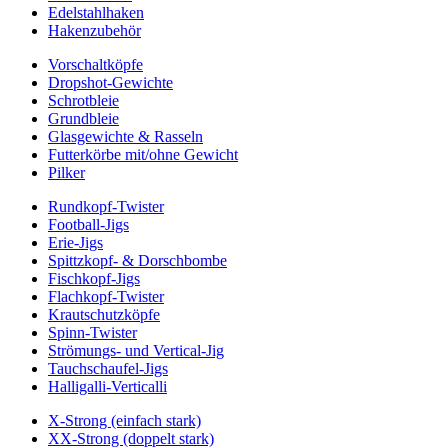
Edelstahlhaken
Hakenzubehör
Vorschaltköpfe
Dropshot-Gewichte
Schrotbleie
Grundbleie
Glasgewichte & Rasseln
Futterkörbe mit/ohne Gewicht
Pilker
Rundkopf-Twister
Football-Jigs
Erie-Jigs
Spittzkopf- & Dorschbombe
Fischkopf-Jigs
Flachkopf-Twister
Krautschutzköpfe
Spinn-Twister
Strömungs- und Vertical-Jig
Tauchschaufel-Jigs
Halligalli-Verticalli
X-Strong (einfach stark)
XX-Strong (doppelt stark)