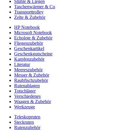
Stühle & Liegen
Taschenwärmer & Co
Transporttrolley
Zelte & Zubehör
HP Notebook
Microsoft Notebook
Echolote & Zubehör
Fliegenzubehör
Geschenkartikel
Geschenkgutscheine
Karpfenzubehör
Literatur
Meereszubehör
Messer & Zubehör
Raubfischzubehör
Rutenablagen
Totschläger
Verschiedenes
Waagen & Zubehör
Werkzeuge
Teleskopruten
Steckruten
Rutenzubehör