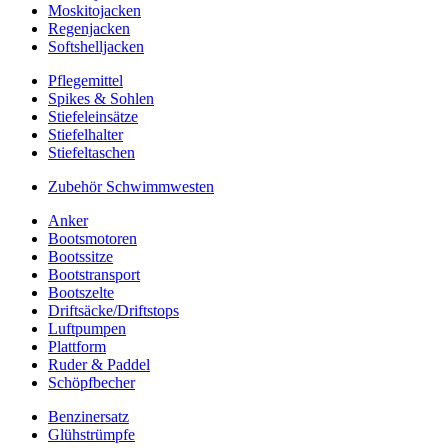
Moskitojacken
Regenjacken
Softshelljacken
Pflegemittel
Spikes & Sohlen
Stiefeleinsätze
Stiefelhalter
Stiefeltaschen
Zubehör Schwimmwesten
Anker
Bootsmotoren
Bootssitze
Bootstransport
Bootszelte
Driftsäcke/Driftstops
Luftpumpen
Plattform
Ruder & Paddel
Schöpfbecher
Benzinersatz
Glühstrümpfe