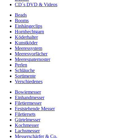
CD´s DVD & Videos
Beads
Booms
Einhängeclips
Hornhechtgarn
Köderhalter
Kunstköder
Meeressystem
Meeresvorfächer
Meerespaternoster
Perlen
Schläuche
Sortimente
Verschiedenes
Bowiemesser
Einhandmesser
Filetiermesser
Feststehende Messer
Filetiersets
Gürtelmesser
Kochmesser
Lachsmesser
Messerschärfer & Co.