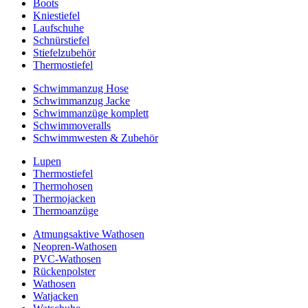
Boots
Kniestiefel
Laufschuhe
Schnürstiefel
Stiefelzubehör
Thermostiefel
Schwimmanzug Hose
Schwimmanzug Jacke
Schwimmanzüge komplett
Schwimmoveralls
Schwimmwesten & Zubehör
Lupen
Thermostiefel
Thermohosen
Thermojacken
Thermoanzüge
Atmungsaktive Wathosen
Neopren-Wathosen
PVC-Wathosen
Rückenpolster
Wathosen
Watjacken