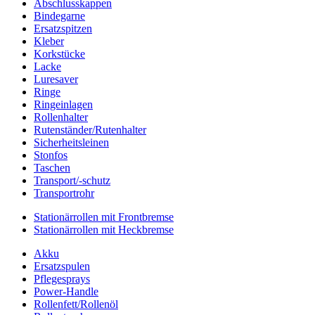
Abschlusskappen
Bindegarne
Ersatzspitzen
Kleber
Korkstücke
Lacke
Luresaver
Ringe
Ringeinlagen
Rollenhalter
Rutenständer/Rutenhalter
Sicherheitsleinen
Stonfos
Taschen
Transport/-schutz
Transportrohr
Stationärrollen mit Frontbremse
Stationärrollen mit Heckbremse
Akku
Ersatzspulen
Pflegesprays
Power-Handle
Rollenfett/Rollenöl