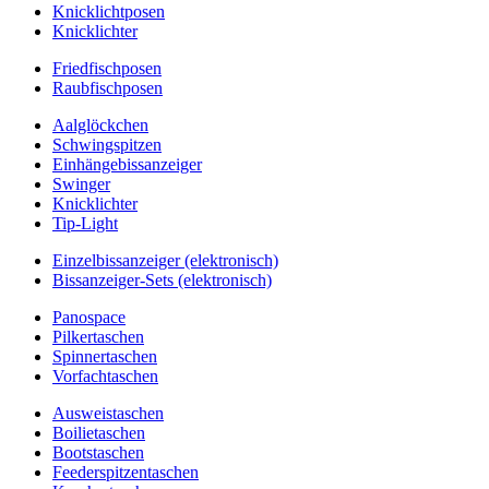
Knicklichtposen
Knicklichter
Friedfischposen
Raubfischposen
Aalglöckchen
Schwingspitzen
Einhängebissanzeiger
Swinger
Knicklichter
Tip-Light
Einzelbissanzeiger (elektronisch)
Bissanzeiger-Sets (elektronisch)
Panospace
Pilkertaschen
Spinnertaschen
Vorfachtaschen
Ausweistaschen
Boilietaschen
Bootstaschen
Feederspitzentaschen