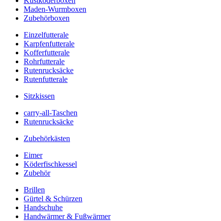
Kustköderboxen
Maden-Wurmboxen
Zubehörboxen
Einzelfutterale
Karpfenfutterale
Kofferfutterale
Rohrfutterale
Rutenrucksäcke
Rutenfutterale
Sitzkissen
carry-all-Taschen
Rutenrucksäcke
Zubehörkästen
Eimer
Köderfischkessel
Zubehör
Brillen
Gürtel & Schürzen
Handschuhe
Handwärmer & Fußwärmer