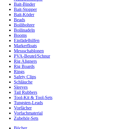
Bait-Binder
Bait-Stopper
Bait-Köder
Beads
Boilibohrer
Boilinadeln
Booms
Einfädelhilfen
Markerfloats
Messschablonen
PVA-Beutel/Schnur
Rig Aligners
Rig Boards
Rings
Safety Clips
Schläuche
Sleeves
Tail Rubbers
Tool-Kit & Tool-Sets
Tungsten-Leads
Vorfächer
Vorfachmaterial
Zubehör-Sets
Bücher