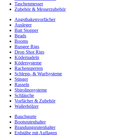
Taschenmesser
Zubehör & Messerzubehör
Angsthakenvorfächer
Ausleger
Bait Stopper
Beads
Booms
Bungee Rigs
Drop Shot Rigs
Ködernadeln
Ködersysteme
Rachensperren
Schlepp- & Wurfsysteme
Stinger
Rasseln
Sbirolinosysteme
Schläuche
Vorfächer & Zubehör
Wallerhölzer
Bauchgurte
Bootsrutenhalter
Brandungsrutenhalter
Erdstäbe mit Auflagen