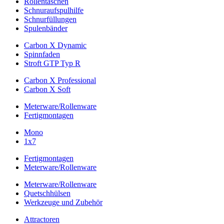
Rollentaschen
Schnuraufspulhilfe
Schnurfüllungen
Spulenbänder
Carbon X Dynamic
Spinnfaden
Stroft GTP Typ R
Carbon X Professional
Carbon X Soft
Meterware/Rollenware
Fertigmontagen
Mono
1x7
Fertigmontagen
Meterware/Rollenware
Meterware/Rollenware
Quetschhülsen
Werkzeuge und Zubehör
Attractoren