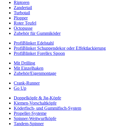
Riptoren
Zandertail
Turbotail
Plopper
Roter Teufel
Octopusse
Zubehör für Gummiköder
ProfiBlinker Edelstahl
ProfiBlinker Schuppendekor oder Effektlackierung
ProfiBlinker Forellex Spoon
Mit Drilling
Mit Einzelhaken
Zubehör/Eigenmontage
Crank-Runner
Go Up
Doppelköpfe & Jig-Köpfe
Kiemen-Vorschaltköpfe
Köderfisch- und Gummifisch-System
Propeller-Systeme
Spinner-Weitwurfköpfe
Tandem-Spinner