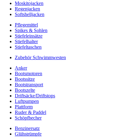
Moskitojacken
Regenjacken
Softshelljacken
Pflegemittel
Spikes & Sohlen
Stiefeleinsätze
Stiefelhalter
Stiefeltaschen
Zubehör Schwimmwesten
Anker
Bootsmotoren
Bootssitze
Bootstransport
Bootszelte
Driftsäcke/Driftstops
Luftpumpen
Plattform
Ruder & Paddel
Schöpfbecher
Benzinersatz
Glühstrümpfe