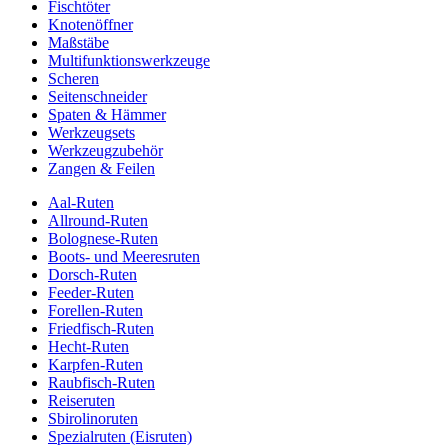
Fischtöter
Knotenöffner
Maßstäbe
Multifunktionswerkzeuge
Scheren
Seitenschneider
Spaten & Hämmer
Werkzeugsets
Werkzeugzubehör
Zangen & Feilen
Aal-Ruten
Allround-Ruten
Bolognese-Ruten
Boots- und Meeresruten
Dorsch-Ruten
Feeder-Ruten
Forellen-Ruten
Friedfisch-Ruten
Hecht-Ruten
Karpfen-Ruten
Raubfisch-Ruten
Reiseruten
Sbirolinoruten
Spezialruten (Eisruten)