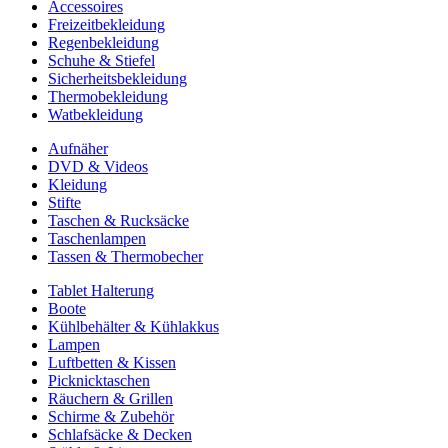
Accessoires
Freizeitbekleidung
Regenbekleidung
Schuhe & Stiefel
Sicherheitsbekleidung
Thermobekleidung
Watbekleidung
Aufnäher
DVD & Videos
Kleidung
Stifte
Taschen & Rucksäcke
Taschenlampen
Tassen & Thermobecher
Tablet Halterung
Boote
Kühlbehälter & Kühlakkus
Lampen
Luftbetten & Kissen
Picknicktaschen
Räuchern & Grillen
Schirme & Zubehör
Schlafsäcke & Decken