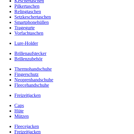
Keschertaschen
Pilkertaschen
Relingtaschen
Setzkeschertaschen
Smartphonehüllen
Tragegurte
Vorfachtaschen
Lure-Holder
Brillenaufstecker
Brillenzubehör
Thermohandschuhe
Fingerschutz
Neoprenhandschuhe
Fleecehandschuhe
Freizeitjacken
Caps
Hüte
Mützen
Fleecejacken
Freizeitjacken