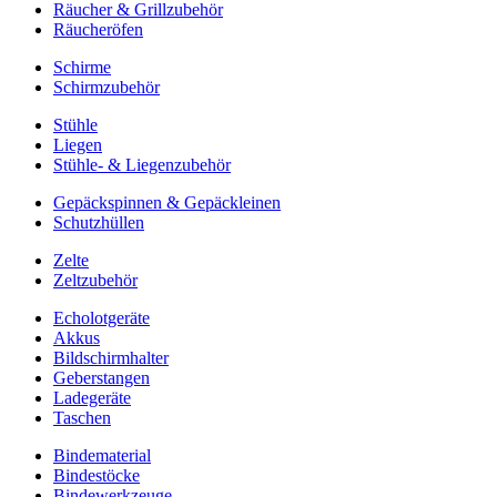
Räucher & Grillzubehör
Räucheröfen
Schirme
Schirmzubehör
Stühle
Liegen
Stühle- & Liegenzubehör
Gepäckspinnen & Gepäckleinen
Schutzhüllen
Zelte
Zeltzubehör
Echolotgeräte
Akkus
Bildschirmhalter
Geberstangen
Ladegeräte
Taschen
Bindematerial
Bindestöcke
Bindewerkzeuge