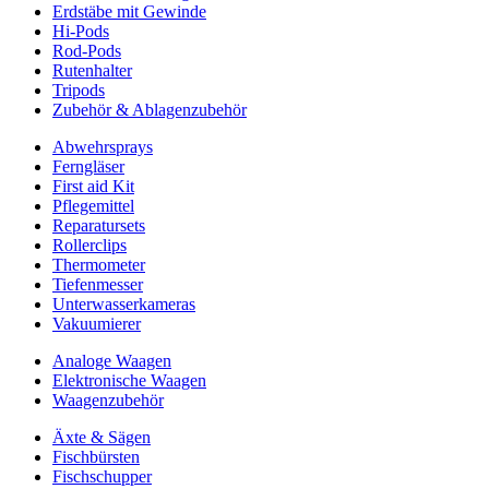
Erdstäbe mit Gewinde
Hi-Pods
Rod-Pods
Rutenhalter
Tripods
Zubehör & Ablagenzubehör
Abwehrsprays
Ferngläser
First aid Kit
Pflegemittel
Reparatursets
Rollerclips
Thermometer
Tiefenmesser
Unterwasserkameras
Vakuumierer
Analoge Waagen
Elektronische Waagen
Waagenzubehör
Äxte & Sägen
Fischbürsten
Fischschupper