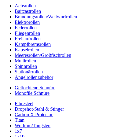
Achsrollen
Baitcastrollen
Brandungsrollen/Weitwurfrollen
Elektrorollen
Federrollen
Fliegenrollen
Freilaufrollen
Kampfbremsrollen
Kapselrollen
Meeresrollen/Großfischrollen
Multirollen
Spinnrollen
Stationärrollen
Angelrollenzubehör
Geflochtene Schnüre
Monofile Schnüre
Fibresteel
Dropshot-Stahl & Stinger
Carbon X Protector
Titan
Wolfram/Tungsten
1x7
1x19