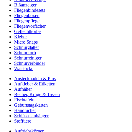
Bißanzeiger
Fliegenbindesets
Fliegenboxen
Fliegenpflege
Fliegenvorfächer
Geflechtkörbe
Kleber
Micro Snaps
Schnurglätter
Schnurkorb
Schnurreiniger
Schnurverbinder
Watstöcke
Anstecknadeln & Pins
Aufkleber & Etiketten
Aufnäher
Becher, Krüge & Tassen
Fischtafeln
Geburtstagskarten
Handtücher
Schlüsselanhänger
Stofftiere
Auftriebskörper