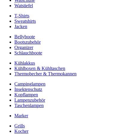
Watschuhe
Watstiefel
T-Shirts
Sweatshirts
Jacken
Bellyboote
Bootszubehör
Organizer
Schlauchboote
Kühlakkus
Kühlboxen & Kühltaschen
Thermobecher & Thermokannen
Campinglampen
Insektenschutz
Kopflampen
Lampenzubehör
Taschenlampen
Marker
Grills
Kocher