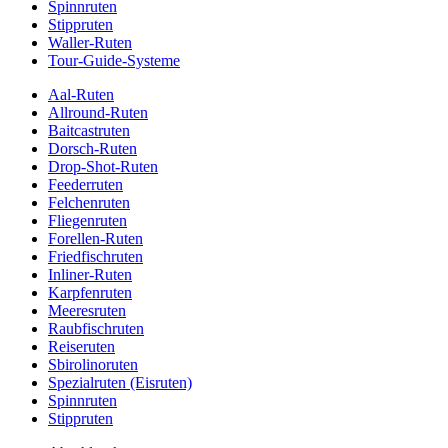
Spinnruten
Stippruten
Waller-Ruten
Tour-Guide-Systeme
Aal-Ruten
Allround-Ruten
Baitcastruten
Dorsch-Ruten
Drop-Shot-Ruten
Feederruten
Felchenruten
Fliegenruten
Forellen-Ruten
Friedfischruten
Inliner-Ruten
Karpfenruten
Meeresruten
Raubfischruten
Reiseruten
Sbirolinoruten
Spezialruten (Eisruten)
Spinnruten
Stippruten