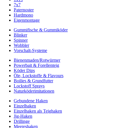
7x7
Paternoster
Hardmono
Eigenmontage
Gummifische & Gummiköder
Blinker
Spinner
Wobbler
Vorschalt-Systeme
Bienenmaden/Rotwürmer
Powerbait & Forellenteig
Köder Dips
Öle, Lockstoffe & Flavours
Boilies & Grundfutter
Lockstoff Sprays
Naturköderimitationen
Gebundene Haken
Einzelhaken
Einzelhaken als Teighaken
Jig-Haken
Drillinge
Meereshaken