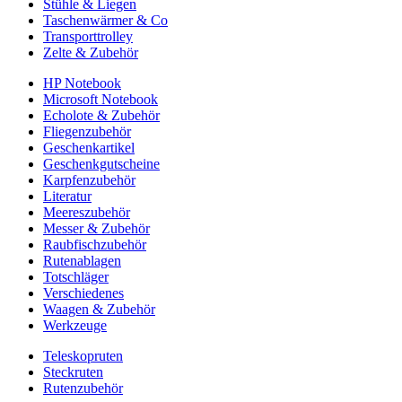
Stühle & Liegen
Taschenwärmer & Co
Transporttrolley
Zelte & Zubehör
HP Notebook
Microsoft Notebook
Echolote & Zubehör
Fliegenzubehör
Geschenkartikel
Geschenkgutscheine
Karpfenzubehör
Literatur
Meereszubehör
Messer & Zubehör
Raubfischzubehör
Rutenablagen
Totschläger
Verschiedenes
Waagen & Zubehör
Werkzeuge
Teleskopruten
Steckruten
Rutenzubehör