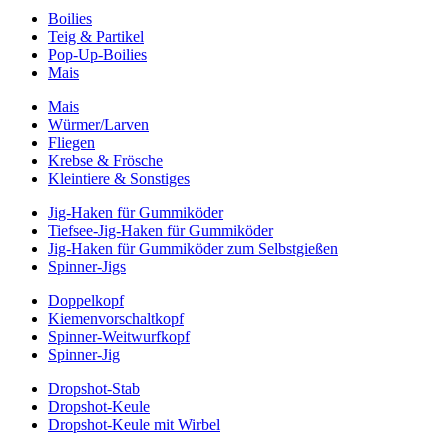
Boilies
Teig & Partikel
Pop-Up-Boilies
Mais
Mais
Würmer/Larven
Fliegen
Krebse & Frösche
Kleintiere & Sonstiges
Jig-Haken für Gummiköder
Tiefsee-Jig-Haken für Gummiköder
Jig-Haken für Gummiköder zum Selbstgießen
Spinner-Jigs
Doppelkopf
Kiemenvorschaltkopf
Spinner-Weitwurfkopf
Spinner-Jig
Dropshot-Stab
Dropshot-Keule
Dropshot-Keule mit Wirbel