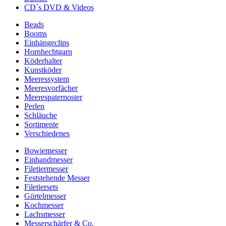
CD´s DVD & Videos
Beads
Booms
Einhängeclips
Hornhechtgarn
Köderhalter
Kunstköder
Meeressystem
Meeresvorfächer
Meerespaternoster
Perlen
Schläuche
Sortimente
Verschiedenes
Bowiemesser
Einhandmesser
Filetiermesser
Feststehende Messer
Filetiersets
Gürtelmesser
Kochmesser
Lachsmesser
Messerschärfer & Co.