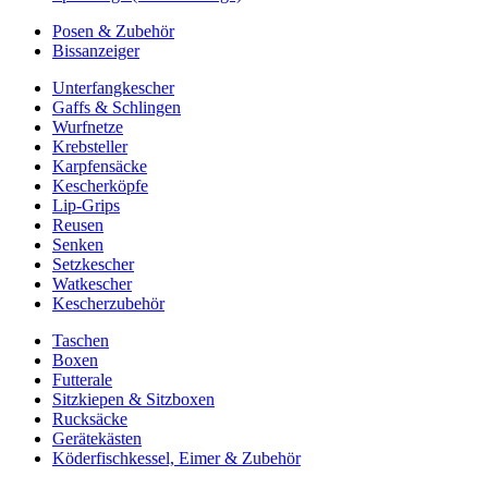
Posen & Zubehör
Bissanzeiger
Unterfangkescher
Gaffs & Schlingen
Wurfnetze
Krebsteller
Karpfensäcke
Kescherköpfe
Lip-Grips
Reusen
Senken
Setzkescher
Watkescher
Kescherzubehör
Taschen
Boxen
Futterale
Sitzkiepen & Sitzboxen
Rucksäcke
Gerätekästen
Köderfischkessel, Eimer & Zubehör