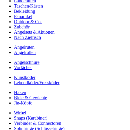
Landehilfen
Taschen/Kästen
Bekleidung
Fanartikel
Outdoor & Co.
Zubehör
Angelsets & Aktionen
Nach Zielfisch
Angelruten
Angelrollen
Angelschnüre
Vorfächer
Kunstköder
Lebendköder/Fressköder
Haken
Bleie & Gewichte
Jig-Köpfe
Wirbel
Snaps (Karabiner)
Verbinder & Connectoren
Splintringe (Schlüsselringe)