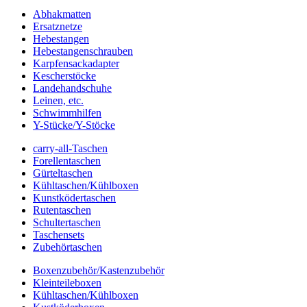
Abhakmatten
Ersatznetze
Hebestangen
Hebestangenschrauben
Karpfensackadapter
Kescherstöcke
Landehandschuhe
Leinen, etc.
Schwimmhilfen
Y-Stücke/Y-Stöcke
carry-all-Taschen
Forellentaschen
Gürteltaschen
Kühltaschen/Kühlboxen
Kunstködertaschen
Rutentaschen
Schultertaschen
Taschensets
Zubehörtaschen
Boxenzubehör/Kastenzubehör
Kleinteileboxen
Kühltaschen/Kühlboxen