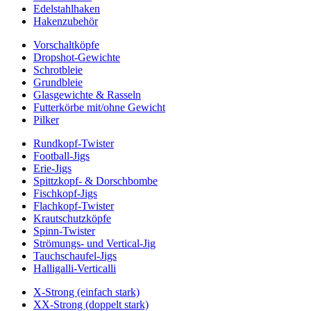
Edelstahlhaken
Hakenzubehör
Vorschaltköpfe
Dropshot-Gewichte
Schrotbleie
Grundbleie
Glasgewichte & Rasseln
Futterkörbe mit/ohne Gewicht
Pilker
Rundkopf-Twister
Football-Jigs
Erie-Jigs
Spittzkopf- & Dorschbombe
Fischkopf-Jigs
Flachkopf-Twister
Krautschutzköpfe
Spinn-Twister
Strömungs- und Vertical-Jig
Tauchschaufel-Jigs
Halligalli-Verticalli
X-Strong (einfach stark)
XX-Strong (doppelt stark)