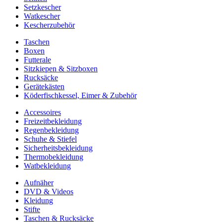
Setzkescher
Watkescher
Kescherzubehör
Taschen
Boxen
Futterale
Sitzkiepen & Sitzboxen
Rucksäcke
Gerätekästen
Köderfischkessel, Eimer & Zubehör
Accessoires
Freizeitbekleidung
Regenbekleidung
Schuhe & Stiefel
Sicherheitsbekleidung
Thermobekleidung
Watbekleidung
Aufnäher
DVD & Videos
Kleidung
Stifte
Taschen & Rucksäcke