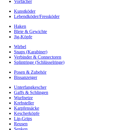
Vorfächer
Kunstköder
Lebendköder/Fressköder
Haken
Bleie & Gewichte
Jig-Köpfe
Wirbel
Snaps (Karabiner)
Verbinder & Connectoren
Splintringe (Schlüsselringe)
Posen & Zubehör
Bissanzeiger
Unterfangkescher
Gaffs & Schlingen
Wurfnetze
Krebsteller
Karpfensäcke
Kescherköpfe
Lip-Grips
Reusen
Senken