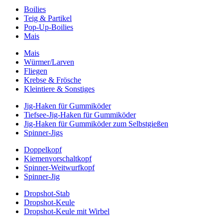
Boilies
Teig & Partikel
Pop-Up-Boilies
Mais
Mais
Würmer/Larven
Fliegen
Krebse & Frösche
Kleintiere & Sonstiges
Jig-Haken für Gummiköder
Tiefsee-Jig-Haken für Gummiköder
Jig-Haken für Gummiköder zum Selbstgießen
Spinner-Jigs
Doppelkopf
Kiemenvorschaltkopf
Spinner-Weitwurfkopf
Spinner-Jig
Dropshot-Stab
Dropshot-Keule
Dropshot-Keule mit Wirbel