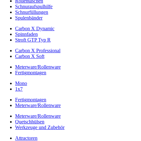
Rollentaschen
Schnuraufspulhilfe
Schnurfüllungen
Spulenbänder
Carbon X Dynamic
Spinnfaden
Stroft GTP Typ R
Carbon X Professional
Carbon X Soft
Meterware/Rollenware
Fertigmontagen
Mono
1x7
Fertigmontagen
Meterware/Rollenware
Meterware/Rollenware
Quetschhülsen
Werkzeuge und Zubehör
Attractoren