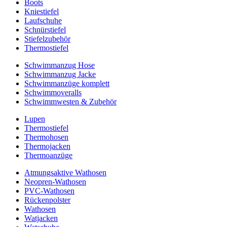
Boots
Kniestiefel
Laufschuhe
Schnürstiefel
Stiefelzubehör
Thermostiefel
Schwimmanzug Hose
Schwimmanzug Jacke
Schwimmanzüge komplett
Schwimmoveralls
Schwimmwesten & Zubehör
Lupen
Thermostiefel
Thermohosen
Thermojacken
Thermoanzüge
Atmungsaktive Wathosen
Neopren-Wathosen
PVC-Wathosen
Rückenpolster
Wathosen
Watjacken