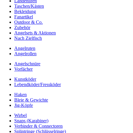
Landehilfen
Taschen/Kästen
Bekleidung
Fanartikel
Outdoor & Co.
Zubehör
Angelsets & Aktionen
Nach Zielfisch
Angelruten
Angelrollen
Angelschnüre
Vorfächer
Kunstköder
Lebendköder/Fressköder
Haken
Bleie & Gewichte
Jig-Köpfe
Wirbel
Snaps (Karabiner)
Verbinder & Connectoren
Splintringe (Schlüsselringe)