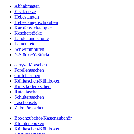
Abhakmatten
Ersatznetze
Hebestangen
Hebestangenschrauben
Karpfensackadapter
Kescherstöcke
Landehandschuhe
Leinen, etc.
Schwimmhilfen
Y-Stücke/Y-Stöcke
carry-all-Taschen
Forellentaschen
Gürteltaschen
Kühltaschen/Kühlboxen
Kunstködertaschen
Rutentaschen
Schultertaschen
Taschensets
Zubehörtaschen
Boxenzubehör/Kastenzubehör
Kleinteileboxen
Kühltaschen/Kühlboxen