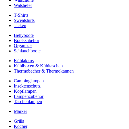
Watschuhe
Watstiefel
T-Shirts
Sweatshirts
Jacken
Bellyboote
Bootszubehör
Organizer
Schlauchboote
Kühlakkus
Kühlboxen & Kühltaschen
Thermobecher & Thermokannen
Campinglampen
Insektenschutz
Kopflampen
Lampenzubehör
Taschenlampen
Marker
Grills
Kocher