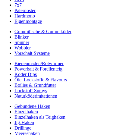
7x7
Paternoster
Hardmono
Eigenmontage
Gummifische & Gummiköder
Blinker
Spinner
Wobbler
Vorschalt-Systeme
Bienenmaden/Rotwürmer
Powerbait & Forellenteig
Köder Dips
Öle, Lockstoffe & Flavours
Boilies & Grundfutter
Lockstoff Sprays
Naturköderimitationen
Gebundene Haken
Einzelhaken
Einzelhaken als Teighaken
Jig-Haken
Drillinge
Meereshaken