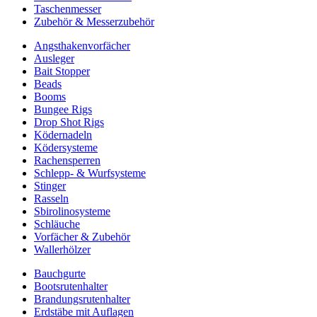
Taschenmesser
Zubehör & Messerzubehör
Angsthakenvorfächer
Ausleger
Bait Stopper
Beads
Booms
Bungee Rigs
Drop Shot Rigs
Ködernadeln
Ködersysteme
Rachensperren
Schlepp- & Wurfsysteme
Stinger
Rasseln
Sbirolinosysteme
Schläuche
Vorfächer & Zubehör
Wallerhölzer
Bauchgurte
Bootsrutenhalter
Brandungsrutenhalter
Erdstäbe mit Auflagen