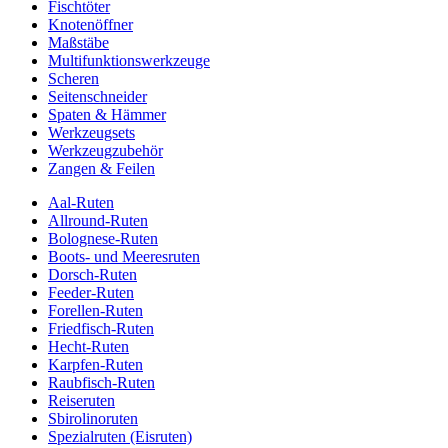
Fischtöter
Knotenöffner
Maßstäbe
Multifunktionswerkzeuge
Scheren
Seitenschneider
Spaten & Hämmer
Werkzeugsets
Werkzeugzubehör
Zangen & Feilen
Aal-Ruten
Allround-Ruten
Bolognese-Ruten
Boots- und Meeresruten
Dorsch-Ruten
Feeder-Ruten
Forellen-Ruten
Friedfisch-Ruten
Hecht-Ruten
Karpfen-Ruten
Raubfisch-Ruten
Reiseruten
Sbirolinoruten
Spezialruten (Eisruten)