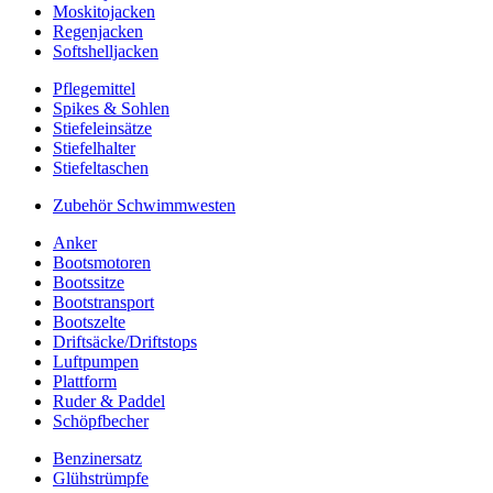
Moskitojacken
Regenjacken
Softshelljacken
Pflegemittel
Spikes & Sohlen
Stiefeleinsätze
Stiefelhalter
Stiefeltaschen
Zubehör Schwimmwesten
Anker
Bootsmotoren
Bootssitze
Bootstransport
Bootszelte
Driftsäcke/Driftstops
Luftpumpen
Plattform
Ruder & Paddel
Schöpfbecher
Benzinersatz
Glühstrümpfe