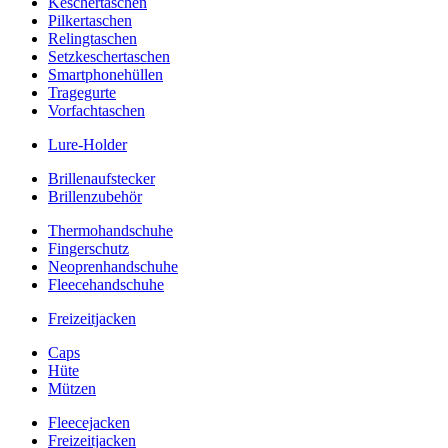
Keschertaschen
Pilkertaschen
Relingtaschen
Setzkeschertaschen
Smartphonehüllen
Tragegurte
Vorfachtaschen
Lure-Holder
Brillenaufstecker
Brillenzubehör
Thermohandschuhe
Fingerschutz
Neoprenhandschuhe
Fleecehandschuhe
Freizeitjacken
Caps
Hüte
Mützen
Fleecejacken
Freizeitjacken