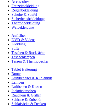
Accessoires
Freizeitbekleidung
Regenbekleidung
Schuhe & Stiefel
Sicherheitsbekleidung
Thermobekleidung
Watbekleidung
Aufnäher
DVD & Videos
Kleidung
Stifte
Taschen & Rucksäcke
Taschenlampen
Tassen & Thermobecher
Tablet Halterung
Boote
Kühlbehälter & Kühlakkus
Lampen
Luftbetten & Kissen
Picknicktaschen
Räuchern & Grillen
Schirme & Zubehör
Schlafsäcke & Decken