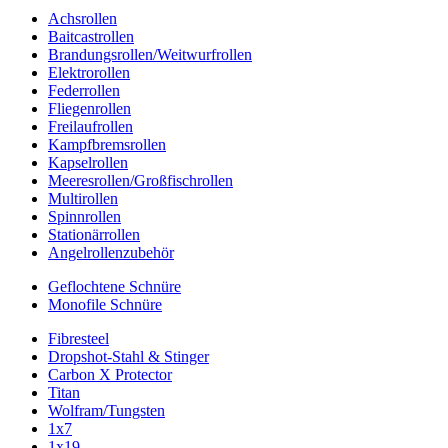
Achsrollen
Baitcastrollen
Brandungsrollen/Weitwurfrollen
Elektrorollen
Federrollen
Fliegenrollen
Freilaufrollen
Kampfbremsrollen
Kapselrollen
Meeresrollen/Großfischrollen
Multirollen
Spinnrollen
Stationärrollen
Angelrollenzubehör
Geflochtene Schnüre
Monofile Schnüre
Fibresteel
Dropshot-Stahl & Stinger
Carbon X Protector
Titan
Wolfram/Tungsten
1x7
1x19