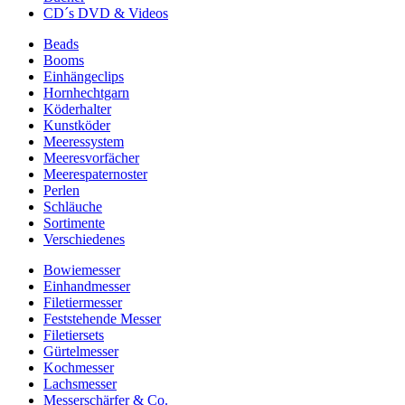
CD´s DVD & Videos
Beads
Booms
Einhängeclips
Hornhechtgarn
Köderhalter
Kunstköder
Meeressystem
Meeresvorfächer
Meerespaternoster
Perlen
Schläuche
Sortimente
Verschiedenes
Bowiemesser
Einhandmesser
Filetiermesser
Feststehende Messer
Filetiersets
Gürtelmesser
Kochmesser
Lachsmesser
Messerschärfer & Co.