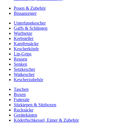
Posen & Zubehör
Bissanzeiger
Unterfangkescher
Gaffs & Schlingen
Wurfnetze
Krebsteller
Karpfensäcke
Kescherköpfe
Lip-Grips
Reusen
Senken
Setzkescher
Watkescher
Kescherzubehör
Taschen
Boxen
Futterale
Sitzkiepen & Sitzboxen
Rucksäcke
Gerätekästen
Köderfischkessel, Eimer & Zubehör