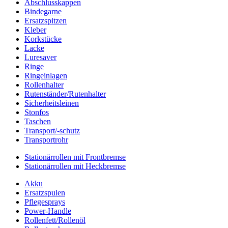
Abschlusskappen
Bindegarne
Ersatzspitzen
Kleber
Korkstücke
Lacke
Luresaver
Ringe
Ringeinlagen
Rollenhalter
Rutenständer/Rutenhalter
Sicherheitsleinen
Stonfos
Taschen
Transport/-schutz
Transportrohr
Stationärrollen mit Frontbremse
Stationärrollen mit Heckbremse
Akku
Ersatzspulen
Pflegesprays
Power-Handle
Rollenfett/Rollenöl