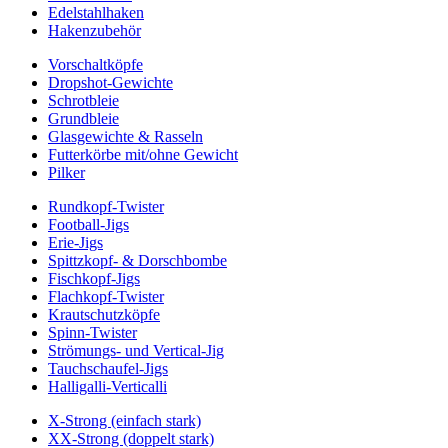
Edelstahlhaken
Hakenzubehör
Vorschaltköpfe
Dropshot-Gewichte
Schrotbleie
Grundbleie
Glasgewichte & Rasseln
Futterkörbe mit/ohne Gewicht
Pilker
Rundkopf-Twister
Football-Jigs
Erie-Jigs
Spittzkopf- & Dorschbombe
Fischkopf-Jigs
Flachkopf-Twister
Krautschutzköpfe
Spinn-Twister
Strömungs- und Vertical-Jig
Tauchschaufel-Jigs
Halligalli-Verticalli
X-Strong (einfach stark)
XX-Strong (doppelt stark)