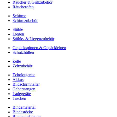
Räucher & Grillzubehör
Räucheröfen
Schirme
Schirmzubehör
Stühle
Liegen
Stühle- & Liegenzubehör
Gepäckspinnen & Gepäckleinen
Schutzhüllen
Zelte
Zeltzubehör
Echolotgeräte
Akkus
Bildschirmhalter
Geberstangen
Ladegeräte
Taschen
Bindematerial
Bindestöcke
Bindewerkzeuge