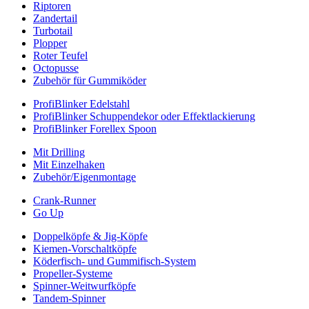
Riptoren
Zandertail
Turbotail
Plopper
Roter Teufel
Octopusse
Zubehör für Gummiköder
ProfiBlinker Edelstahl
ProfiBlinker Schuppendekor oder Effektlackierung
ProfiBlinker Forellex Spoon
Mit Drilling
Mit Einzelhaken
Zubehör/Eigenmontage
Crank-Runner
Go Up
Doppelköpfe & Jig-Köpfe
Kiemen-Vorschaltköpfe
Köderfisch- und Gummifisch-System
Propeller-Systeme
Spinner-Weitwurfköpfe
Tandem-Spinner