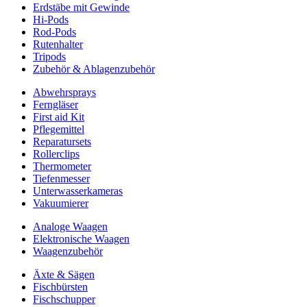
Erdstäbe mit Gewinde
Hi-Pods
Rod-Pods
Rutenhalter
Tripods
Zubehör & Ablagenzubehör
Abwehrsprays
Ferngläser
First aid Kit
Pflegemittel
Reparatursets
Rollerclips
Thermometer
Tiefenmesser
Unterwasserkameras
Vakuumierer
Analoge Waagen
Elektronische Waagen
Waagenzubehör
Äxte & Sägen
Fischbürsten
Fischschupper