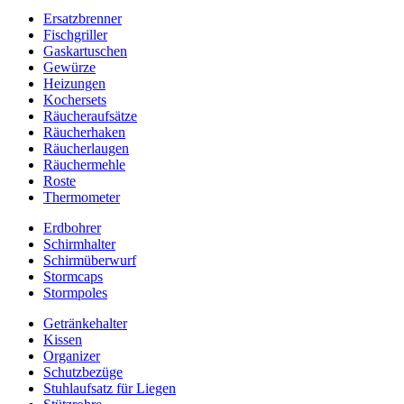
Ersatzbrenner
Fischgriller
Gaskartuschen
Gewürze
Heizungen
Kochersets
Räucheraufsätze
Räucherhaken
Räucherlaugen
Räuchermehle
Roste
Thermometer
Erdbohrer
Schirmhalter
Schirmüberwurf
Stormcaps
Stormpoles
Getränkehalter
Kissen
Organizer
Schutzbezüge
Stuhlaufsatz für Liegen