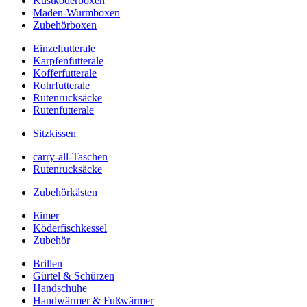
Kustköderboxen
Maden-Wurmboxen
Zubehörboxen
Einzelfutterale
Karpfenfutterale
Kofferfutterale
Rohrfutterale
Rutenrucksäcke
Rutenfutterale
Sitzkissen
carry-all-Taschen
Rutenrucksäcke
Zubehörkästen
Eimer
Köderfischkessel
Zubehör
Brillen
Gürtel & Schürzen
Handschuhe
Handwärmer & Fußwärmer