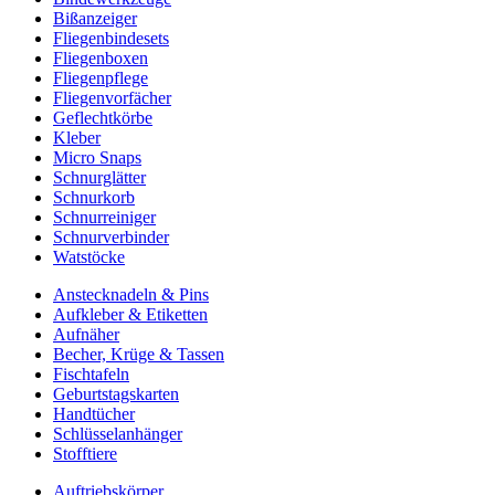
Bißanzeiger
Fliegenbindesets
Fliegenboxen
Fliegenpflege
Fliegenvorfächer
Geflechtkörbe
Kleber
Micro Snaps
Schnurglätter
Schnurkorb
Schnurreiniger
Schnurverbinder
Watstöcke
Anstecknadeln & Pins
Aufkleber & Etiketten
Aufnäher
Becher, Krüge & Tassen
Fischtafeln
Geburtstagskarten
Handtücher
Schlüsselanhänger
Stofftiere
Auftriebskörper