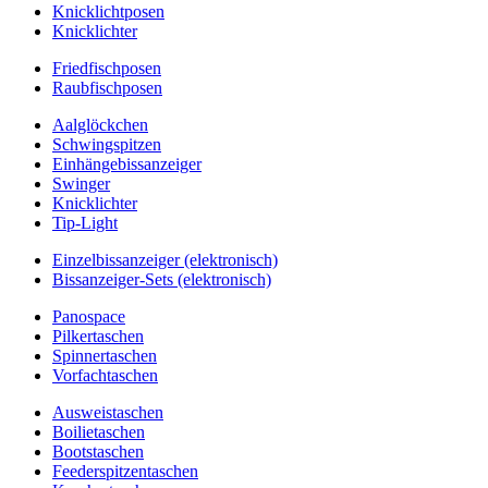
Knicklichtposen
Knicklichter
Friedfischposen
Raubfischposen
Aalglöckchen
Schwingspitzen
Einhängebissanzeiger
Swinger
Knicklichter
Tip-Light
Einzelbissanzeiger (elektronisch)
Bissanzeiger-Sets (elektronisch)
Panospace
Pilkertaschen
Spinnertaschen
Vorfachtaschen
Ausweistaschen
Boilietaschen
Bootstaschen
Feederspitzentaschen