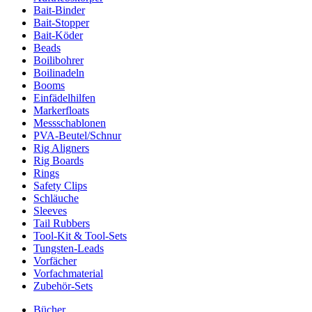
Bait-Binder
Bait-Stopper
Bait-Köder
Beads
Boilibohrer
Boilinadeln
Booms
Einfädelhilfen
Markerfloats
Messschablonen
PVA-Beutel/Schnur
Rig Aligners
Rig Boards
Rings
Safety Clips
Schläuche
Sleeves
Tail Rubbers
Tool-Kit & Tool-Sets
Tungsten-Leads
Vorfächer
Vorfachmaterial
Zubehör-Sets
Bücher