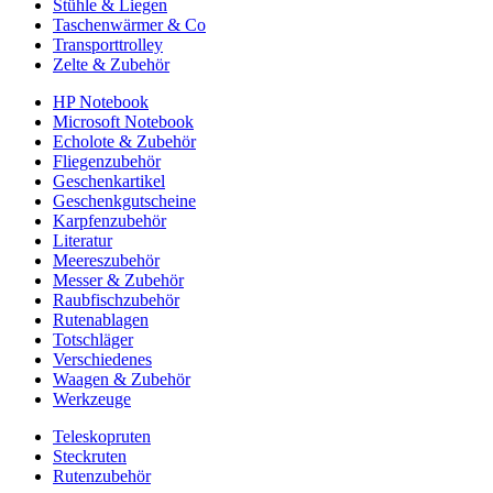
Stühle & Liegen
Taschenwärmer & Co
Transporttrolley
Zelte & Zubehör
HP Notebook
Microsoft Notebook
Echolote & Zubehör
Fliegenzubehör
Geschenkartikel
Geschenkgutscheine
Karpfenzubehör
Literatur
Meereszubehör
Messer & Zubehör
Raubfischzubehör
Rutenablagen
Totschläger
Verschiedenes
Waagen & Zubehör
Werkzeuge
Teleskopruten
Steckruten
Rutenzubehör