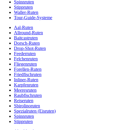
Spinnruten
Stippruten
Waller-Ruten
Tour-Guide-Systeme
Aal-Ruten
Allround-Ruten
Baitcastruten
Dorsch-Ruten
Drop-Shot-Ruten
Feederruten
Felchenruten
Fliegenruten
Forellen-Ruten
Friedfischruten
Inliner-Ruten
Karpfenruten
Meeresruten
Raubfischruten
Reiseruten
Sbirolinoruten
Spezialruten (Eisruten)
Spinnruten
Stippruten