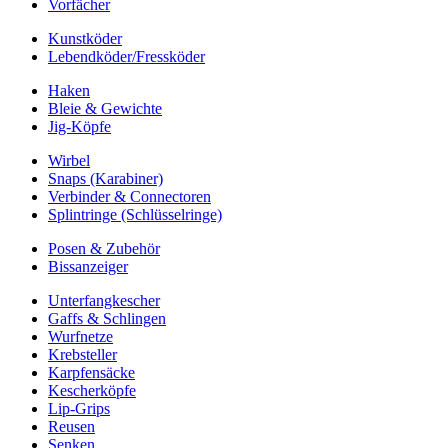
Vorfächer
Kunstköder
Lebendköder/Fressköder
Haken
Bleie & Gewichte
Jig-Köpfe
Wirbel
Snaps (Karabiner)
Verbinder & Connectoren
Splintringe (Schlüsselringe)
Posen & Zubehör
Bissanzeiger
Unterfangkescher
Gaffs & Schlingen
Wurfnetze
Krebsteller
Karpfensäcke
Kescherköpfe
Lip-Grips
Reusen
Senken