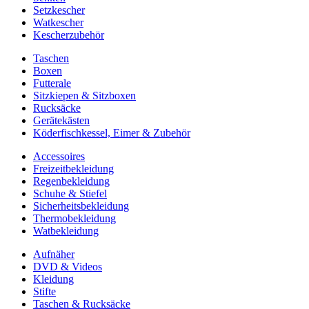
Setzkescher
Watkescher
Kescherzubehör
Taschen
Boxen
Futterale
Sitzkiepen & Sitzboxen
Rucksäcke
Gerätekästen
Köderfischkessel, Eimer & Zubehör
Accessoires
Freizeitbekleidung
Regenbekleidung
Schuhe & Stiefel
Sicherheitsbekleidung
Thermobekleidung
Watbekleidung
Aufnäher
DVD & Videos
Kleidung
Stifte
Taschen & Rucksäcke