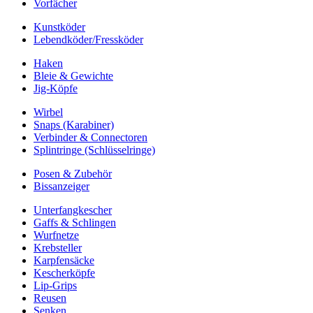
Vorfächer
Kunstköder
Lebendköder/Fressköder
Haken
Bleie & Gewichte
Jig-Köpfe
Wirbel
Snaps (Karabiner)
Verbinder & Connectoren
Splintringe (Schlüsselringe)
Posen & Zubehör
Bissanzeiger
Unterfangkescher
Gaffs & Schlingen
Wurfnetze
Krebsteller
Karpfensäcke
Kescherköpfe
Lip-Grips
Reusen
Senken