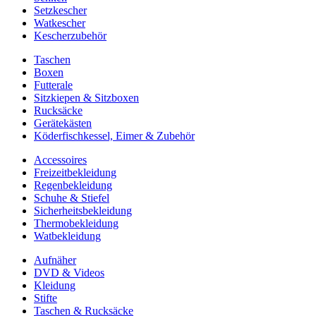
Setzkescher
Watkescher
Kescherzubehör
Taschen
Boxen
Futterale
Sitzkiepen & Sitzboxen
Rucksäcke
Gerätekästen
Köderfischkessel, Eimer & Zubehör
Accessoires
Freizeitbekleidung
Regenbekleidung
Schuhe & Stiefel
Sicherheitsbekleidung
Thermobekleidung
Watbekleidung
Aufnäher
DVD & Videos
Kleidung
Stifte
Taschen & Rucksäcke