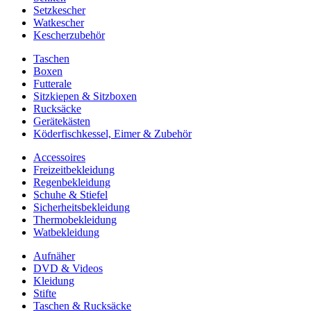
Setzkescher
Watkescher
Kescherzubehör
Taschen
Boxen
Futterale
Sitzkiepen & Sitzboxen
Rucksäcke
Gerätekästen
Köderfischkessel, Eimer & Zubehör
Accessoires
Freizeitbekleidung
Regenbekleidung
Schuhe & Stiefel
Sicherheitsbekleidung
Thermobekleidung
Watbekleidung
Aufnäher
DVD & Videos
Kleidung
Stifte
Taschen & Rucksäcke