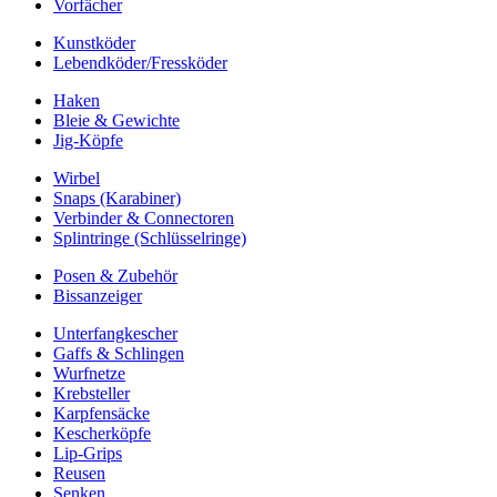
Vorfächer
Kunstköder
Lebendköder/Fressköder
Haken
Bleie & Gewichte
Jig-Köpfe
Wirbel
Snaps (Karabiner)
Verbinder & Connectoren
Splintringe (Schlüsselringe)
Posen & Zubehör
Bissanzeiger
Unterfangkescher
Gaffs & Schlingen
Wurfnetze
Krebsteller
Karpfensäcke
Kescherköpfe
Lip-Grips
Reusen
Senken