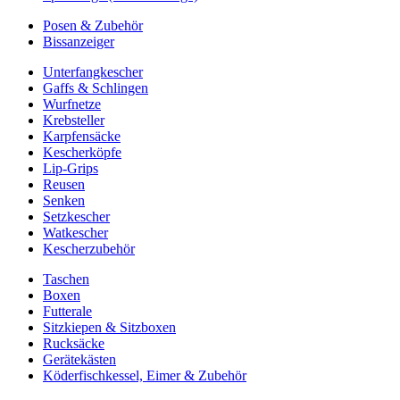
Posen & Zubehör
Bissanzeiger
Unterfangkescher
Gaffs & Schlingen
Wurfnetze
Krebsteller
Karpfensäcke
Kescherköpfe
Lip-Grips
Reusen
Senken
Setzkescher
Watkescher
Kescherzubehör
Taschen
Boxen
Futterale
Sitzkiepen & Sitzboxen
Rucksäcke
Gerätekästen
Köderfischkessel, Eimer & Zubehör