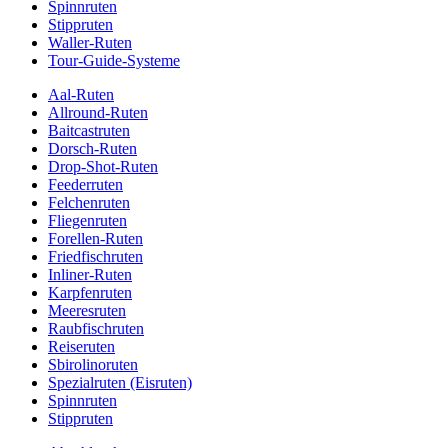
Spinnruten
Stippruten
Waller-Ruten
Tour-Guide-Systeme
Aal-Ruten
Allround-Ruten
Baitcastruten
Dorsch-Ruten
Drop-Shot-Ruten
Feederruten
Felchenruten
Fliegenruten
Forellen-Ruten
Friedfischruten
Inliner-Ruten
Karpfenruten
Meeresruten
Raubfischruten
Reiseruten
Sbirolinoruten
Spezialruten (Eisruten)
Spinnruten
Stippruten