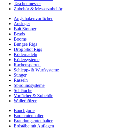
Taschenmesser
Zubehör & Messerzubehör
Angsthakenvorfächer
Ausleger
Bait Stopper
Beads
Booms
Bungee Rigs
Drop Shot Rigs
Ködernadeln
Ködersysteme
Rachensperren
Schlepp- & Wurfsysteme
Stinger
Rasseln
Sbirolinosysteme
Schläuche
Vorfächer & Zubehör
Wallerhölzer
Bauchgurte
Bootsrutenhalter
Brandungsrutenhalter
Erdstäbe mit Auflagen