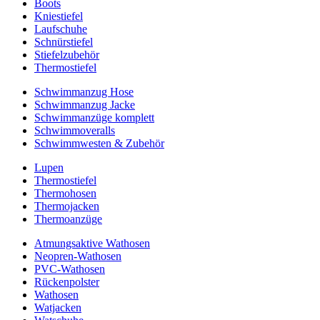
Boots
Kniestiefel
Laufschuhe
Schnürstiefel
Stiefelzubehör
Thermostiefel
Schwimmanzug Hose
Schwimmanzug Jacke
Schwimmanzüge komplett
Schwimmoveralls
Schwimmwesten & Zubehör
Lupen
Thermostiefel
Thermohosen
Thermojacken
Thermoanzüge
Atmungsaktive Wathosen
Neopren-Wathosen
PVC-Wathosen
Rückenpolster
Wathosen
Watjacken