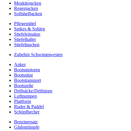
Moskitojacken
Regenjacken
Softshelljacken
Pflegemittel
Spikes & Sohlen
Stiefeleinsätze
Stiefelhalter
Stiefeltaschen
Zubehör Schwimmwesten
Anker
Bootsmotoren
Bootssitze
Bootstransport
Bootszelte
Driftsäcke/Driftstops
Luftpumpen
Plattform
Ruder & Paddel
Schöpfbecher
Benzinersatz
Glühstrümpfe