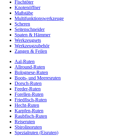
Fischtöter
Knotenöffner
Maßstäbe
Multifunktionswerkzeuge
Scheren
Seitenschneider
Spaten & Hämmer
Werkzeugsets
Werkzeugzubehör
Zangen & Feilen
Aal-Ruten
Allround-Ruten
Bolognese-Ruten
Boots- und Meeresruten
Dorsch-Ruten
Feeder-Ruten
Forellen-Ruten
Friedfisch-Ruten
Hecht-Ruten
Karpfen-Ruten
Raubfisch-Ruten
Reiseruten
Sbirolinoruten
Spezialruten (Eisruten)