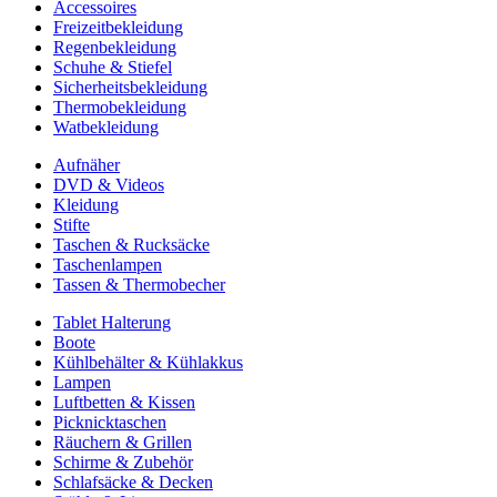
Accessoires
Freizeitbekleidung
Regenbekleidung
Schuhe & Stiefel
Sicherheitsbekleidung
Thermobekleidung
Watbekleidung
Aufnäher
DVD & Videos
Kleidung
Stifte
Taschen & Rucksäcke
Taschenlampen
Tassen & Thermobecher
Tablet Halterung
Boote
Kühlbehälter & Kühlakkus
Lampen
Luftbetten & Kissen
Picknicktaschen
Räuchern & Grillen
Schirme & Zubehör
Schlafsäcke & Decken