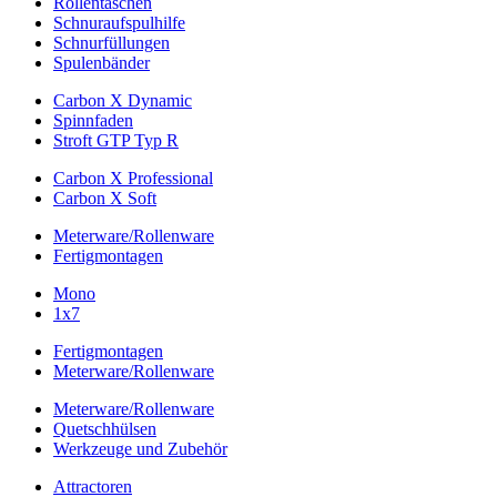
Rollentaschen
Schnuraufspulhilfe
Schnurfüllungen
Spulenbänder
Carbon X Dynamic
Spinnfaden
Stroft GTP Typ R
Carbon X Professional
Carbon X Soft
Meterware/Rollenware
Fertigmontagen
Mono
1x7
Fertigmontagen
Meterware/Rollenware
Meterware/Rollenware
Quetschhülsen
Werkzeuge und Zubehör
Attractoren