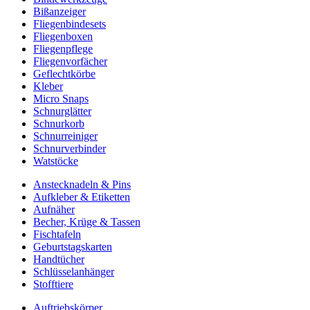
Bißanzeiger
Fliegenbindesets
Fliegenboxen
Fliegenpflege
Fliegenvorfächer
Geflechtkörbe
Kleber
Micro Snaps
Schnurglätter
Schnurkorb
Schnurreiniger
Schnurverbinder
Watstöcke
Anstecknadeln & Pins
Aufkleber & Etiketten
Aufnäher
Becher, Krüge & Tassen
Fischtafeln
Geburtstagskarten
Handtücher
Schlüsselanhänger
Stofftiere
Auftriebskörper