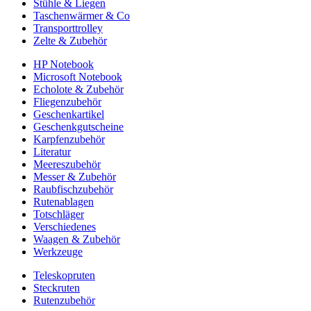
Stühle & Liegen
Taschenwärmer & Co
Transporttrolley
Zelte & Zubehör
HP Notebook
Microsoft Notebook
Echolote & Zubehör
Fliegenzubehör
Geschenkartikel
Geschenkgutscheine
Karpfenzubehör
Literatur
Meereszubehör
Messer & Zubehör
Raubfischzubehör
Rutenablagen
Totschläger
Verschiedenes
Waagen & Zubehör
Werkzeuge
Teleskopruten
Steckruten
Rutenzubehör