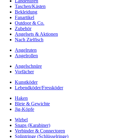
Landehilfen
Taschen/Kästen
Bekleidung
Fanartikel
Outdoor & Co.
Zubehör
Angelsets & Aktionen
Nach Zielfisch
Angelruten
Angelrollen
Angelschnüre
Vorfächer
Kunstköder
Lebendköder/Fressköder
Haken
Bleie & Gewichte
Jig-Köpfe
Wirbel
Snaps (Karabiner)
Verbinder & Connectoren
Splintringe (Schlüsselringe)