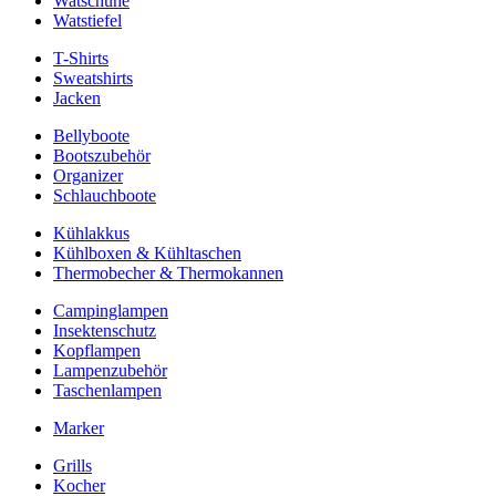
Watschuhe
Watstiefel
T-Shirts
Sweatshirts
Jacken
Bellyboote
Bootszubehör
Organizer
Schlauchboote
Kühlakkus
Kühlboxen & Kühltaschen
Thermobecher & Thermokannen
Campinglampen
Insektenschutz
Kopflampen
Lampenzubehör
Taschenlampen
Marker
Grills
Kocher