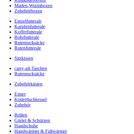
Kustköderboxen
Maden-Wurmboxen
Zubehörboxen
Einzelfutterale
Karpfenfutterale
Kofferfutterale
Rohrfutterale
Rutenrucksäcke
Rutenfutterale
Sitzkissen
carry-all-Taschen
Rutenrucksäcke
Zubehörkästen
Eimer
Köderfischkessel
Zubehör
Brillen
Gürtel & Schürzen
Handschuhe
Handwärmer & Fußwärmer