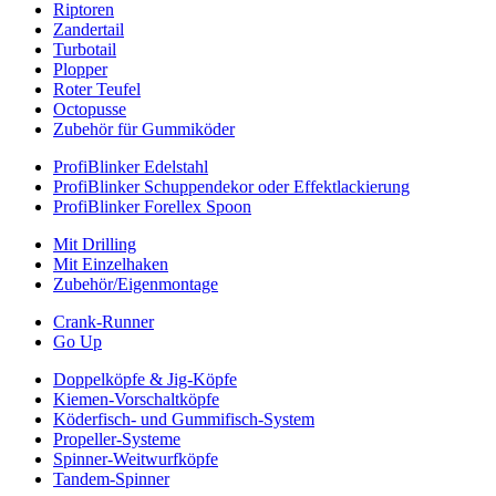
Riptoren
Zandertail
Turbotail
Plopper
Roter Teufel
Octopusse
Zubehör für Gummiköder
ProfiBlinker Edelstahl
ProfiBlinker Schuppendekor oder Effektlackierung
ProfiBlinker Forellex Spoon
Mit Drilling
Mit Einzelhaken
Zubehör/Eigenmontage
Crank-Runner
Go Up
Doppelköpfe & Jig-Köpfe
Kiemen-Vorschaltköpfe
Köderfisch- und Gummifisch-System
Propeller-Systeme
Spinner-Weitwurfköpfe
Tandem-Spinner