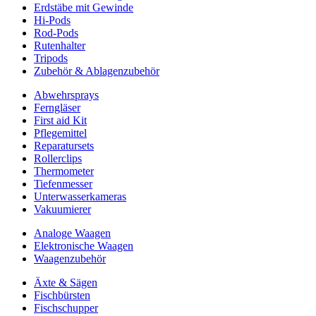
Erdstäbe mit Gewinde
Hi-Pods
Rod-Pods
Rutenhalter
Tripods
Zubehör & Ablagenzubehör
Abwehrsprays
Ferngläser
First aid Kit
Pflegemittel
Reparatursets
Rollerclips
Thermometer
Tiefenmesser
Unterwasserkameras
Vakuumierer
Analoge Waagen
Elektronische Waagen
Waagenzubehör
Äxte & Sägen
Fischbürsten
Fischschupper