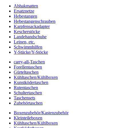
Abhakmatten
Ersatznetze
Hebestangen
Hebestangenschrauben
Karpfensackadapter
Kescherstöcke
Landehandschuhe
Leinen, etc.
Schwimmhilfen
Y-Stücke/Y-Stöcke
carry-all-Taschen
Forellentaschen
Gürteltaschen
Kühltaschen/Kühlboxen
Kunstködertaschen
Rutentaschen
Schultertaschen
Taschensets
Zubehörtaschen
Boxenzubehör/Kastenzubehör
Kleinteileboxen
Kühltaschen/Kühlboxen