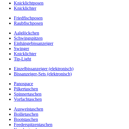
Knicklichtposen
Knicklichter
Friedfischposen
Raubfischposen
Aalglöckchen
Schwingspitzen
Einhängebissanzeiger
Swinger
Knicklichter
Tip-Light
Einzelbissanzeiger (elektronisch)
Bissanzeiger-Sets (elektronisch)
Panospace
Pilkertaschen
Spinnertaschen
Vorfachtaschen
Ausweistaschen
Boilietaschen
Bootstaschen
Feederspitzentaschen