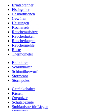
Ersatzbrenner
Fischgriller
Gaskartuschen
Gewürze
Heizungen
Kochersets
Räucheraufsätze
Räucherhaken
Räucherlaugen
Räuchermehle
Roste
Thermometer
Erdbohrer
Schirmhalter
Schirmüberwurf
Stormcaps
Stormpoles
Getränkehalter
Kissen
Organizer
Schutzbezüge
Stuhlaufsatz für Liegen