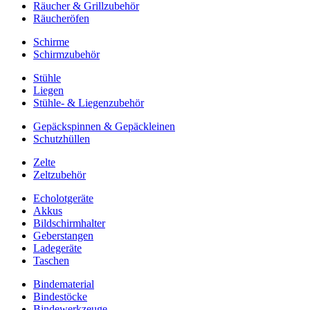
Räucher & Grillzubehör
Räucheröfen
Schirme
Schirmzubehör
Stühle
Liegen
Stühle- & Liegenzubehör
Gepäckspinnen & Gepäckleinen
Schutzhüllen
Zelte
Zeltzubehör
Echolotgeräte
Akkus
Bildschirmhalter
Geberstangen
Ladegeräte
Taschen
Bindematerial
Bindestöcke
Bindewerkzeuge