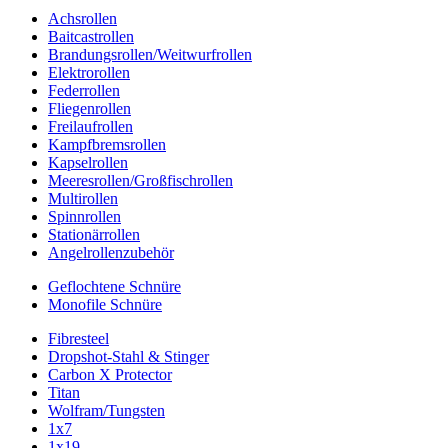
Achsrollen
Baitcastrollen
Brandungsrollen/Weitwurfrollen
Elektrorollen
Federrollen
Fliegenrollen
Freilaufrollen
Kampfbremsrollen
Kapselrollen
Meeresrollen/Großfischrollen
Multirollen
Spinnrollen
Stationärrollen
Angelrollenzubehör
Geflochtene Schnüre
Monofile Schnüre
Fibresteel
Dropshot-Stahl & Stinger
Carbon X Protector
Titan
Wolfram/Tungsten
1x7
1x19