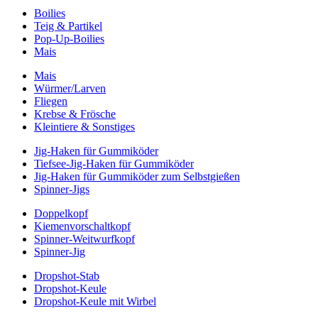
Boilies
Teig & Partikel
Pop-Up-Boilies
Mais
Mais
Würmer/Larven
Fliegen
Krebse & Frösche
Kleintiere & Sonstiges
Jig-Haken für Gummiköder
Tiefsee-Jig-Haken für Gummiköder
Jig-Haken für Gummiköder zum Selbstgießen
Spinner-Jigs
Doppelkopf
Kiemenvorschaltkopf
Spinner-Weitwurfkopf
Spinner-Jig
Dropshot-Stab
Dropshot-Keule
Dropshot-Keule mit Wirbel