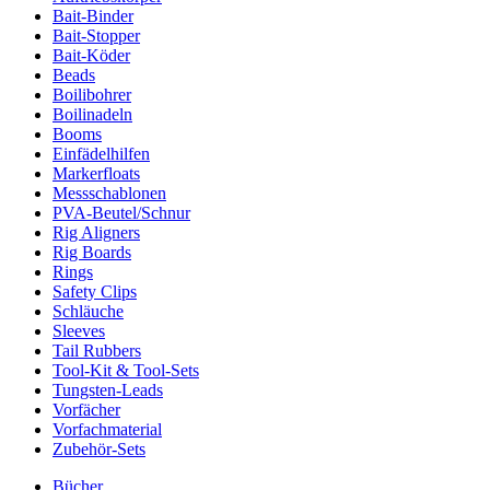
Bait-Binder
Bait-Stopper
Bait-Köder
Beads
Boilibohrer
Boilinadeln
Booms
Einfädelhilfen
Markerfloats
Messschablonen
PVA-Beutel/Schnur
Rig Aligners
Rig Boards
Rings
Safety Clips
Schläuche
Sleeves
Tail Rubbers
Tool-Kit & Tool-Sets
Tungsten-Leads
Vorfächer
Vorfachmaterial
Zubehör-Sets
Bücher