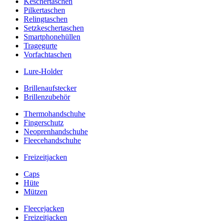
Keschertaschen
Pilkertaschen
Relingtaschen
Setzkeschertaschen
Smartphonehüllen
Tragegurte
Vorfachtaschen
Lure-Holder
Brillenaufstecker
Brillenzubehör
Thermohandschuhe
Fingerschutz
Neoprenhandschuhe
Fleecehandschuhe
Freizeitjacken
Caps
Hüte
Mützen
Fleecejacken
Freizeitjacken