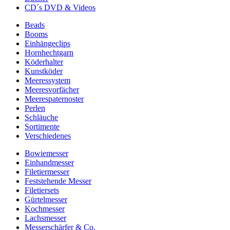
CD´s DVD & Videos
Beads
Booms
Einhängeclips
Hornhechtgarn
Köderhalter
Kunstköder
Meeressystem
Meeresvorfächer
Meerespaternoster
Perlen
Schläuche
Sortimente
Verschiedenes
Bowiemesser
Einhandmesser
Filetiermesser
Feststehende Messer
Filetiersets
Gürtelmesser
Kochmesser
Lachsmesser
Messerschärfer & Co.