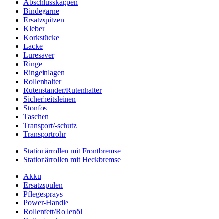
Abschlusskappen
Bindegarne
Ersatzspitzen
Kleber
Korkstücke
Lacke
Luresaver
Ringe
Ringeinlagen
Rollenhalter
Rutenständer/Rutenhalter
Sicherheitsleinen
Stonfos
Taschen
Transport/-schutz
Transportrohr
Stationärrollen mit Frontbremse
Stationärrollen mit Heckbremse
Akku
Ersatzspulen
Pflegesprays
Power-Handle
Rollenfett/Rollenöl