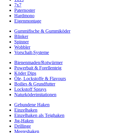
7x7
Paternoster
Hardmono
Eigenmontage
Gummifische & Gummiköder
Blinker
Spinner
Wobbler
Vorschalt-Systeme
Bienenmaden/Rotwürmer
Powerbait & Forellenteig
Köder Dips
Öle, Lockstoffe & Flavours
Boilies & Grundfutter
Lockstoff Sprays
Naturköderimitationen
Gebundene Haken
Einzelhaken
Einzelhaken als Teighaken
Jig-Haken
Drillinge
Meereshaken