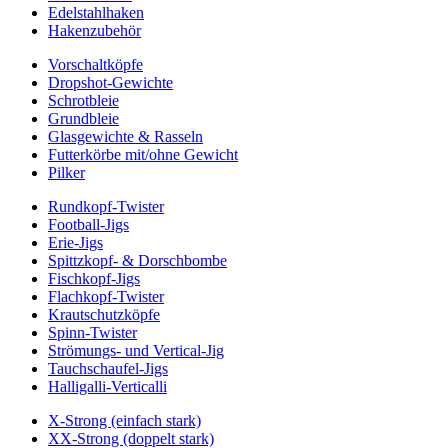
Edelstahlhaken
Hakenzubehör
Vorschaltköpfe
Dropshot-Gewichte
Schrotbleie
Grundbleie
Glasgewichte & Rasseln
Futterkörbe mit/ohne Gewicht
Pilker
Rundkopf-Twister
Football-Jigs
Erie-Jigs
Spittzkopf- & Dorschbombe
Fischkopf-Jigs
Flachkopf-Twister
Krautschutzköpfe
Spinn-Twister
Strömungs- und Vertical-Jig
Tauchschaufel-Jigs
Halligalli-Verticalli
X-Strong (einfach stark)
XX-Strong (doppelt stark)