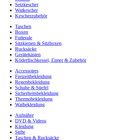
Setzkescher
Watkescher
Kescherzubehör
Taschen
Boxen
Futterale
Sitzkiepen & Sitzboxen
Rucksäcke
Gerätekästen
Köderfischkessel, Eimer & Zubehör
Accessoires
Freizeitbekleidung
Regenbekleidung
Schuhe & Stiefel
Sicherheitsbekleidung
Thermobekleidung
Watbekleidung
Aufnäher
DVD & Videos
Kleidung
Stifte
Taschen & Rucksäcke