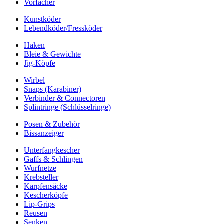
Vorfächer
Kunstköder
Lebendköder/Fressköder
Haken
Bleie & Gewichte
Jig-Köpfe
Wirbel
Snaps (Karabiner)
Verbinder & Connectoren
Splintringe (Schlüsselringe)
Posen & Zubehör
Bissanzeiger
Unterfangkescher
Gaffs & Schlingen
Wurfnetze
Krebsteller
Karpfensäcke
Kescherköpfe
Lip-Grips
Reusen
Senken