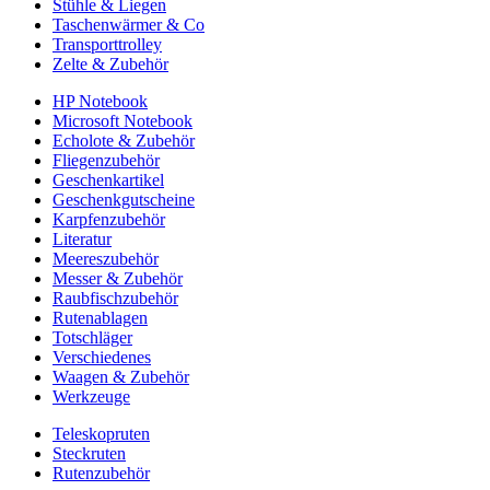
Stühle & Liegen
Taschenwärmer & Co
Transporttrolley
Zelte & Zubehör
HP Notebook
Microsoft Notebook
Echolote & Zubehör
Fliegenzubehör
Geschenkartikel
Geschenkgutscheine
Karpfenzubehör
Literatur
Meereszubehör
Messer & Zubehör
Raubfischzubehör
Rutenablagen
Totschläger
Verschiedenes
Waagen & Zubehör
Werkzeuge
Teleskopruten
Steckruten
Rutenzubehör