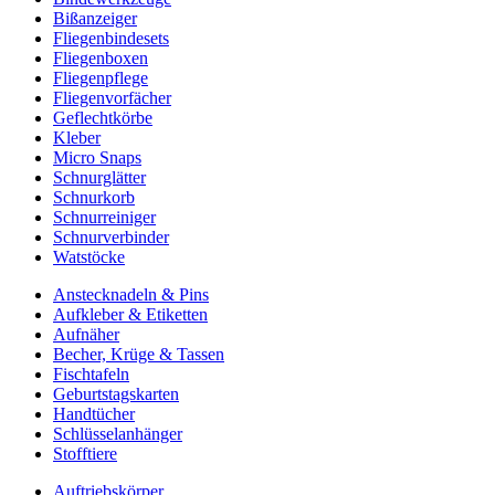
Bißanzeiger
Fliegenbindesets
Fliegenboxen
Fliegenpflege
Fliegenvorfächer
Geflechtkörbe
Kleber
Micro Snaps
Schnurglätter
Schnurkorb
Schnurreiniger
Schnurverbinder
Watstöcke
Anstecknadeln & Pins
Aufkleber & Etiketten
Aufnäher
Becher, Krüge & Tassen
Fischtafeln
Geburtstagskarten
Handtücher
Schlüsselanhänger
Stofftiere
Auftriebskörper