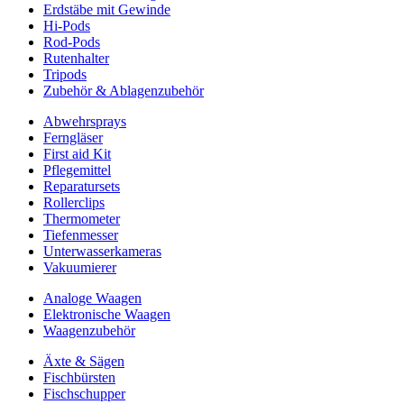
Erdstäbe mit Gewinde
Hi-Pods
Rod-Pods
Rutenhalter
Tripods
Zubehör & Ablagenzubehör
Abwehrsprays
Ferngläser
First aid Kit
Pflegemittel
Reparatursets
Rollerclips
Thermometer
Tiefenmesser
Unterwasserkameras
Vakuumierer
Analoge Waagen
Elektronische Waagen
Waagenzubehör
Äxte & Sägen
Fischbürsten
Fischschupper