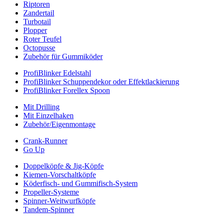
Riptoren
Zandertail
Turbotail
Plopper
Roter Teufel
Octopusse
Zubehör für Gummiköder
ProfiBlinker Edelstahl
ProfiBlinker Schuppendekor oder Effektlackierung
ProfiBlinker Forellex Spoon
Mit Drilling
Mit Einzelhaken
Zubehör/Eigenmontage
Crank-Runner
Go Up
Doppelköpfe & Jig-Köpfe
Kiemen-Vorschaltköpfe
Köderfisch- und Gummifisch-System
Propeller-Systeme
Spinner-Weitwurfköpfe
Tandem-Spinner