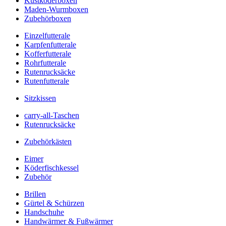
Kustköderboxen
Maden-Wurmboxen
Zubehörboxen
Einzelfutterale
Karpfenfutterale
Kofferfutterale
Rohrfutterale
Rutenrucksäcke
Rutenfutterale
Sitzkissen
carry-all-Taschen
Rutenrucksäcke
Zubehörkästen
Eimer
Köderfischkessel
Zubehör
Brillen
Gürtel & Schürzen
Handschuhe
Handwärmer & Fußwärmer