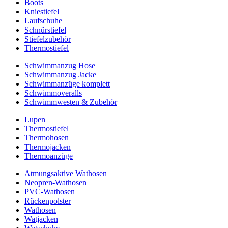
Boots
Kniestiefel
Laufschuhe
Schnürstiefel
Stiefelzubehör
Thermostiefel
Schwimmanzug Hose
Schwimmanzug Jacke
Schwimmanzüge komplett
Schwimmoveralls
Schwimmwesten & Zubehör
Lupen
Thermostiefel
Thermohosen
Thermojacken
Thermoanzüge
Atmungsaktive Wathosen
Neopren-Wathosen
PVC-Wathosen
Rückenpolster
Wathosen
Watjacken