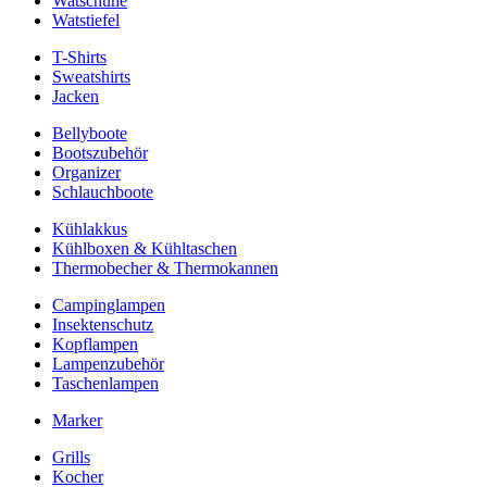
Watschuhe
Watstiefel
T-Shirts
Sweatshirts
Jacken
Bellyboote
Bootszubehör
Organizer
Schlauchboote
Kühlakkus
Kühlboxen & Kühltaschen
Thermobecher & Thermokannen
Campinglampen
Insektenschutz
Kopflampen
Lampenzubehör
Taschenlampen
Marker
Grills
Kocher