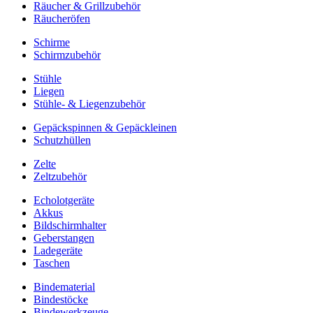
Räucher & Grillzubehör
Räucheröfen
Schirme
Schirmzubehör
Stühle
Liegen
Stühle- & Liegenzubehör
Gepäckspinnen & Gepäckleinen
Schutzhüllen
Zelte
Zeltzubehör
Echolotgeräte
Akkus
Bildschirmhalter
Geberstangen
Ladegeräte
Taschen
Bindematerial
Bindestöcke
Bindewerkzeuge