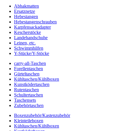
Abhakmatten
Ersatznetze
Hebestangen
Hebestangenschrauben
Karpfensackadapter
Kescherstöcke
Landehandschuhe
Leinen, etc.
Schwimmhilfen
Y-Stücke/Y-Stöcke
carry-all-Taschen
Forellentaschen
Gürteltaschen
Kühltaschen/Kühlboxen
Kunstködertaschen
Rutentaschen
Schultertaschen
Taschensets
Zubehörtaschen
Boxenzubehör/Kastenzubehör
Kleinteileboxen
Kühltaschen/Kühlboxen