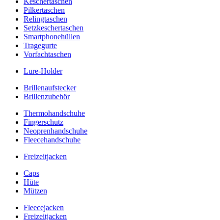
Keschertaschen
Pilkertaschen
Relingtaschen
Setzkeschertaschen
Smartphonehüllen
Tragegurte
Vorfachtaschen
Lure-Holder
Brillenaufstecker
Brillenzubehör
Thermohandschuhe
Fingerschutz
Neoprenhandschuhe
Fleecehandschuhe
Freizeitjacken
Caps
Hüte
Mützen
Fleecejacken
Freizeitjacken