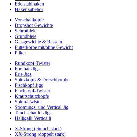
Edelstahlhaken
Hakenzubehör
Vorschaltköpfe
Dropshot-Gewichte
Schrotbleie
Grundbleie
Glasgewichte & Rasseln
Futterkörbe mit/ohne Gewicht
Pilker
Rundkopf-Twister
Football-Jigs
Erie-Jigs
Spittzkopf- & Dorschbombe
Fischkopf-Jigs
Flachkopf-Twister
Krautschutzköpfe
Spinn-Twister
Strömungs- und Vertical-Jig
Tauchschaufel-Jigs
Halligalli-Verticalli
X-Strong (einfach stark)
XX-Strong (doppelt stark)