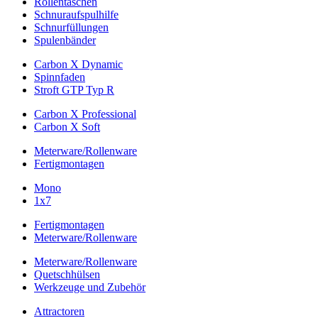
Rollentaschen
Schnuraufspulhilfe
Schnurfüllungen
Spulenbänder
Carbon X Dynamic
Spinnfaden
Stroft GTP Typ R
Carbon X Professional
Carbon X Soft
Meterware/Rollenware
Fertigmontagen
Mono
1x7
Fertigmontagen
Meterware/Rollenware
Meterware/Rollenware
Quetschhülsen
Werkzeuge und Zubehör
Attractoren