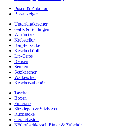
Posen & Zubehör
Bissanzeiger
Unterfangkescher
Gaffs & Schlingen
Wurfnetze
Krebsteller
Karpfensäcke
Kescherköpfe
Lip-Grips
Reusen
Senken
Setzkescher
Watkescher
Kescherzubehör
Taschen
Boxen
Futterale
Sitzkiepen & Sitzboxen
Rucksäcke
Gerätekästen
Köderfischkessel, Eimer & Zubehör