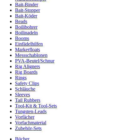
Bait-Binder
Bait-Stopper
Bait-Köder
Beads
Boilibohrer
Boilinadeln
Booms
Einfädelhilfen
Markerfloats
Messschablonen
PVA-Beutel/Schnur
Rig Aligners
Rig Boards
Rings
Safety Clips
Schläuche
Sleeves
Tail Rubbers
Tool-Kit & Tool-Sets
Tungsten-Leads
Vorfächer
Vorfachmaterial
Zubehör-Sets
Bücher