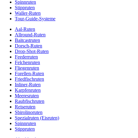
Spinnruten
Stippruten
Waller-Ruten
Tour-Guide-Systeme
Aal-Ruten
Allround-Ruten
Baitcastruten
Dorsch-Ruten
Drop-Shot-Ruten
Feederruten
Felchenruten
Fliegenruten
Forellen-Ruten
Friedfischruten
Inliner-Ruten
Karpfenruten
Meeresruten
Raubfischruten
Reiseruten
Sbirolinoruten
Spezialruten (Eisruten)
Spinnruten
Stippruten