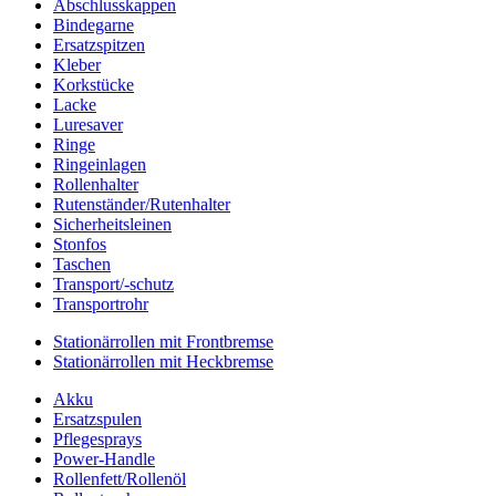
Abschlusskappen
Bindegarne
Ersatzspitzen
Kleber
Korkstücke
Lacke
Luresaver
Ringe
Ringeinlagen
Rollenhalter
Rutenständer/Rutenhalter
Sicherheitsleinen
Stonfos
Taschen
Transport/-schutz
Transportrohr
Stationärrollen mit Frontbremse
Stationärrollen mit Heckbremse
Akku
Ersatzspulen
Pflegesprays
Power-Handle
Rollenfett/Rollenöl