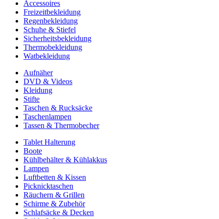
Accessoires
Freizeitbekleidung
Regenbekleidung
Schuhe & Stiefel
Sicherheitsbekleidung
Thermobekleidung
Watbekleidung
Aufnäher
DVD & Videos
Kleidung
Stifte
Taschen & Rucksäcke
Taschenlampen
Tassen & Thermobecher
Tablet Halterung
Boote
Kühlbehälter & Kühlakkus
Lampen
Luftbetten & Kissen
Picknicktaschen
Räuchern & Grillen
Schirme & Zubehör
Schlafsäcke & Decken