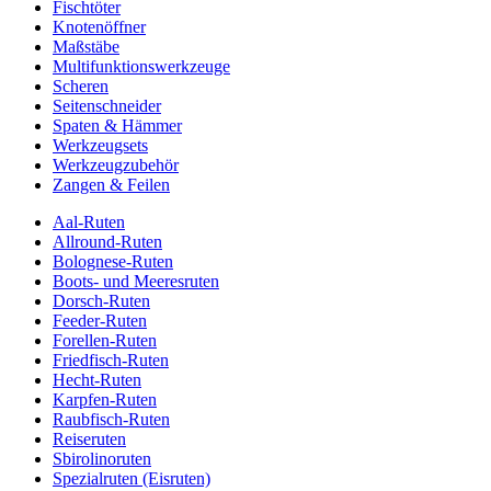
Fischtöter
Knotenöffner
Maßstäbe
Multifunktionswerkzeuge
Scheren
Seitenschneider
Spaten & Hämmer
Werkzeugsets
Werkzeugzubehör
Zangen & Feilen
Aal-Ruten
Allround-Ruten
Bolognese-Ruten
Boots- und Meeresruten
Dorsch-Ruten
Feeder-Ruten
Forellen-Ruten
Friedfisch-Ruten
Hecht-Ruten
Karpfen-Ruten
Raubfisch-Ruten
Reiseruten
Sbirolinoruten
Spezialruten (Eisruten)