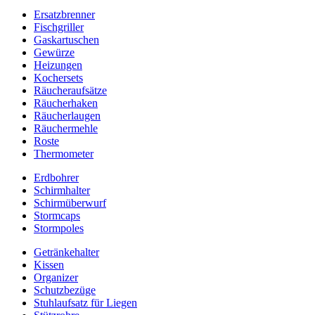
Ersatzbrenner
Fischgriller
Gaskartuschen
Gewürze
Heizungen
Kochersets
Räucheraufsätze
Räucherhaken
Räucherlaugen
Räuchermehle
Roste
Thermometer
Erdbohrer
Schirmhalter
Schirmüberwurf
Stormcaps
Stormpoles
Getränkehalter
Kissen
Organizer
Schutzbezüge
Stuhlaufsatz für Liegen