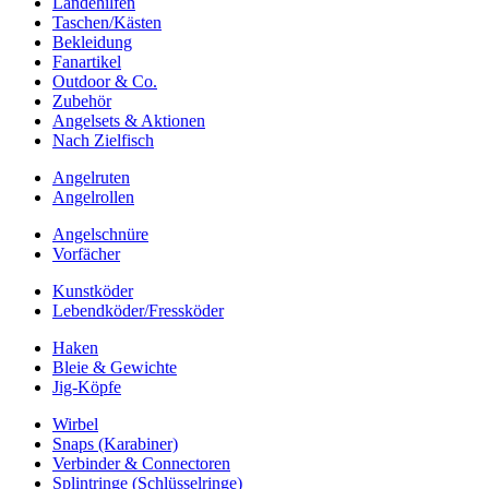
Landehilfen
Taschen/Kästen
Bekleidung
Fanartikel
Outdoor & Co.
Zubehör
Angelsets & Aktionen
Nach Zielfisch
Angelruten
Angelrollen
Angelschnüre
Vorfächer
Kunstköder
Lebendköder/Fressköder
Haken
Bleie & Gewichte
Jig-Köpfe
Wirbel
Snaps (Karabiner)
Verbinder & Connectoren
Splintringe (Schlüsselringe)