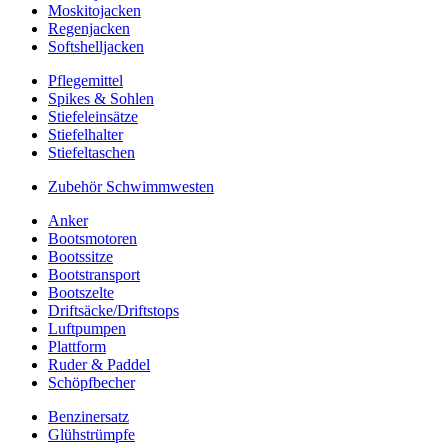
Moskitojacken
Regenjacken
Softshelljacken
Pflegemittel
Spikes & Sohlen
Stiefeleinsätze
Stiefelhalter
Stiefeltaschen
Zubehör Schwimmwesten
Anker
Bootsmotoren
Bootssitze
Bootstransport
Bootszelte
Driftsäcke/Driftstops
Luftpumpen
Plattform
Ruder & Paddel
Schöpfbecher
Benzinersatz
Glühstrümpfe