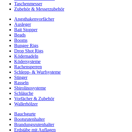
Taschenmesser
Zubehör & Messerzubehör
Angsthakenvorfächer
Ausleger
Bait Stopper
Beads
Booms
Bungee Rigs
Drop Shot Rigs
Ködernadeln
Ködersysteme
Rachensperren
Schlepp- & Wurfsysteme
Stinger
Rasseln
Sbirolinosysteme
Schläuche
Vorfächer & Zubehör
Wallerhölzer
Bauchgurte
Bootsrutenhalter
Brandungsrutenhalter
Erdstäbe mit Auflagen