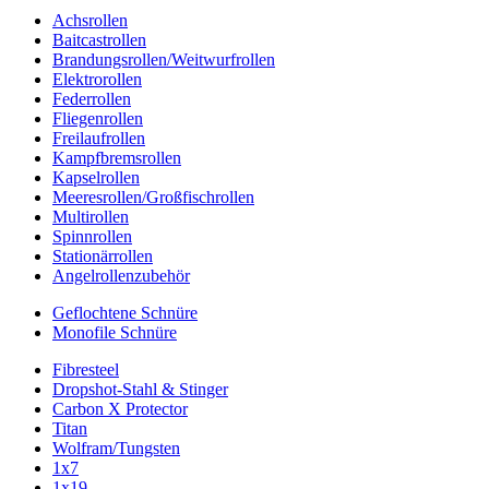
Achsrollen
Baitcastrollen
Brandungsrollen/Weitwurfrollen
Elektrorollen
Federrollen
Fliegenrollen
Freilaufrollen
Kampfbremsrollen
Kapselrollen
Meeresrollen/Großfischrollen
Multirollen
Spinnrollen
Stationärrollen
Angelrollenzubehör
Geflochtene Schnüre
Monofile Schnüre
Fibresteel
Dropshot-Stahl & Stinger
Carbon X Protector
Titan
Wolfram/Tungsten
1x7
1x19