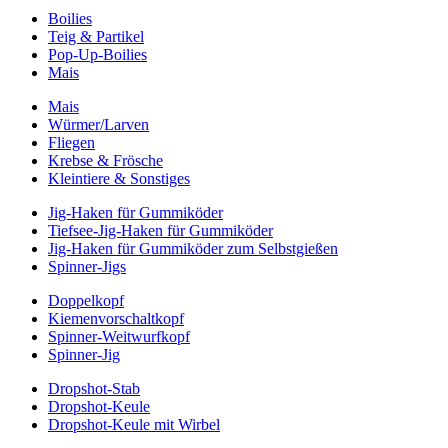
Boilies
Teig & Partikel
Pop-Up-Boilies
Mais
Mais
Würmer/Larven
Fliegen
Krebse & Frösche
Kleintiere & Sonstiges
Jig-Haken für Gummiköder
Tiefsee-Jig-Haken für Gummiköder
Jig-Haken für Gummiköder zum Selbstgießen
Spinner-Jigs
Doppelkopf
Kiemenvorschaltkopf
Spinner-Weitwurfkopf
Spinner-Jig
Dropshot-Stab
Dropshot-Keule
Dropshot-Keule mit Wirbel