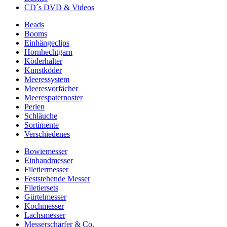
CD´s DVD & Videos
Beads
Booms
Einhängeclips
Hornhechtgarn
Köderhalter
Kunstköder
Meeressystem
Meeresvorfächer
Meerespaternoster
Perlen
Schläuche
Sortimente
Verschiedenes
Bowiemesser
Einhandmesser
Filetiermesser
Feststehende Messer
Filetiersets
Gürtelmesser
Kochmesser
Lachsmesser
Messerschärfer & Co.