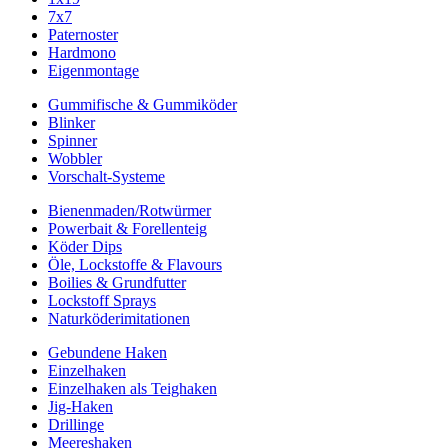
7x7
Paternoster
Hardmono
Eigenmontage
Gummifische & Gummiköder
Blinker
Spinner
Wobbler
Vorschalt-Systeme
Bienenmaden/Rotwürmer
Powerbait & Forellenteig
Köder Dips
Öle, Lockstoffe & Flavours
Boilies & Grundfutter
Lockstoff Sprays
Naturköderimitationen
Gebundene Haken
Einzelhaken
Einzelhaken als Teighaken
Jig-Haken
Drillinge
Meereshaken