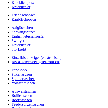
Knicklichtposen
Knicklichter
Friedfischposen
Raubfischposen
Aalglöckchen
Schwingspitzen
Einhängebissanzeiger
Swinger
Knicklichter
Tip-Light
Einzelbissanzeiger (elektronisch)
Bissanzeiger-Sets (elektronisch)
Panospace
Pilkertaschen
Spinnertaschen
Vorfachtaschen
Ausweistaschen
Boilietaschen
Bootstaschen
Feederspitzentaschen