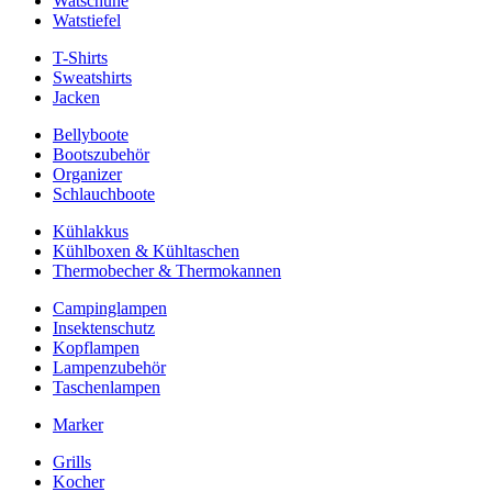
Watschuhe
Watstiefel
T-Shirts
Sweatshirts
Jacken
Bellyboote
Bootszubehör
Organizer
Schlauchboote
Kühlakkus
Kühlboxen & Kühltaschen
Thermobecher & Thermokannen
Campinglampen
Insektenschutz
Kopflampen
Lampenzubehör
Taschenlampen
Marker
Grills
Kocher