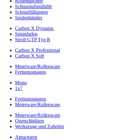
Rollentaschen
Schnuraufspulhilfe
Schnurfüllungen
Spulenbänder
Carbon X Dynamic
Spinnfaden
Stroft GTP Typ R
Carbon X Professional
Carbon X Soft
Meterware/Rollenware
Fertigmontagen
Mono
1x7
Fertigmontagen
Meterware/Rollenware
Meterware/Rollenware
Quetschhülsen
Werkzeuge und Zubehör
Attractoren