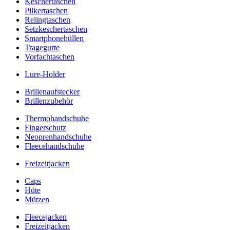
Keschertaschen
Pilkertaschen
Relingtaschen
Setzkeschertaschen
Smartphonehüllen
Tragegurte
Vorfachtaschen
Lure-Holder
Brillenaufstecker
Brillenzubehör
Thermohandschuhe
Fingerschutz
Neoprenhandschuhe
Fleecehandschuhe
Freizeitjacken
Caps
Hüte
Mützen
Fleecejacken
Freizeitjacken