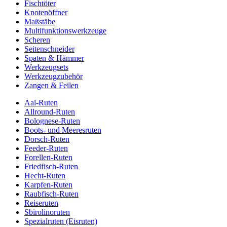
Fischtöter
Knotenöffner
Maßstäbe
Multifunktionswerkzeuge
Scheren
Seitenschneider
Spaten & Hämmer
Werkzeugsets
Werkzeugzubehör
Zangen & Feilen
Aal-Ruten
Allround-Ruten
Bolognese-Ruten
Boots- und Meeresruten
Dorsch-Ruten
Feeder-Ruten
Forellen-Ruten
Friedfisch-Ruten
Hecht-Ruten
Karpfen-Ruten
Raubfisch-Ruten
Reiseruten
Sbirolinoruten
Spezialruten (Eisruten)