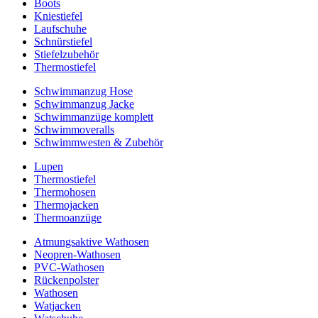
Boots
Kniestiefel
Laufschuhe
Schnürstiefel
Stiefelzubehör
Thermostiefel
Schwimmanzug Hose
Schwimmanzug Jacke
Schwimmanzüge komplett
Schwimmoveralls
Schwimmwesten & Zubehör
Lupen
Thermostiefel
Thermohosen
Thermojacken
Thermoanzüge
Atmungsaktive Wathosen
Neopren-Wathosen
PVC-Wathosen
Rückenpolster
Wathosen
Watjacken