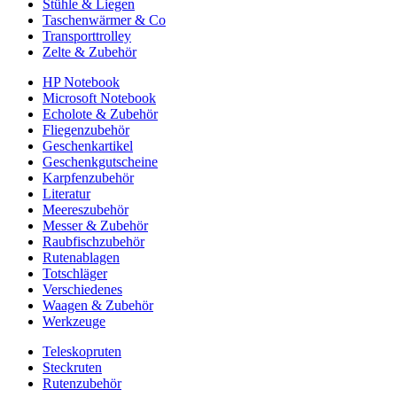
Stühle & Liegen
Taschenwärmer & Co
Transporttrolley
Zelte & Zubehör
HP Notebook
Microsoft Notebook
Echolote & Zubehör
Fliegenzubehör
Geschenkartikel
Geschenkgutscheine
Karpfenzubehör
Literatur
Meereszubehör
Messer & Zubehör
Raubfischzubehör
Rutenablagen
Totschläger
Verschiedenes
Waagen & Zubehör
Werkzeuge
Teleskopruten
Steckruten
Rutenzubehör