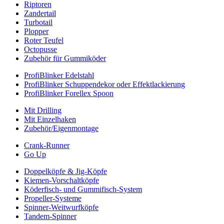
Riptoren
Zandertail
Turbotail
Plopper
Roter Teufel
Octopusse
Zubehör für Gummiköder
ProfiBlinker Edelstahl
ProfiBlinker Schuppendekor oder Effektlackierung
ProfiBlinker Forellex Spoon
Mit Drilling
Mit Einzelhaken
Zubehör/Eigenmontage
Crank-Runner
Go Up
Doppelköpfe & Jig-Köpfe
Kiemen-Vorschaltköpfe
Köderfisch- und Gummifisch-System
Propeller-Systeme
Spinner-Weitwurfköpfe
Tandem-Spinner