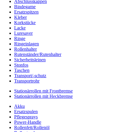
Abschlusskappen
Bindegarne
Ersatzspitzen
Kleber
Korkstücke
Lacke
Luresaver
Ringe
Ringeinlagen
Rollenhalter
Rutenständer/Rutenhalter
Sicherheitsleinen
Stonfos
Taschen
Transport/-schutz
Transportrohr
Stationärrollen mit Frontbremse
Stationärrollen mit Heckbremse
Akku
Ersatzspulen
Pflegesprays
Power-Handle
Rollenfett/Rollenöl