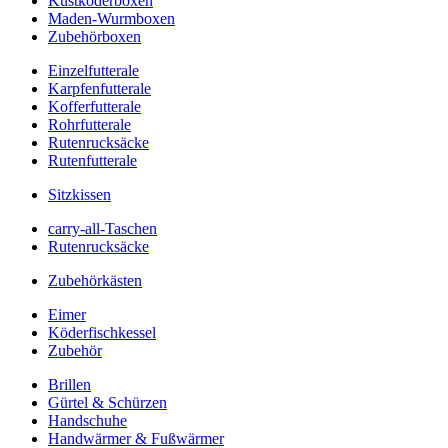
Kustköderboxen
Maden-Wurmboxen
Zubehörboxen
Einzelfutterale
Karpfenfutterale
Kofferfutterale
Rohrfutterale
Rutenrucksäcke
Rutenfutterale
Sitzkissen
carry-all-Taschen
Rutenrucksäcke
Zubehörkästen
Eimer
Köderfischkessel
Zubehör
Brillen
Gürtel & Schürzen
Handschuhe
Handwärmer & Fußwärmer