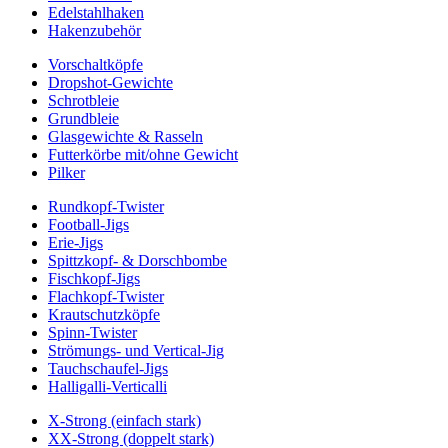
Edelstahlhaken
Hakenzubehör
Vorschaltköpfe
Dropshot-Gewichte
Schrotbleie
Grundbleie
Glasgewichte & Rasseln
Futterkörbe mit/ohne Gewicht
Pilker
Rundkopf-Twister
Football-Jigs
Erie-Jigs
Spittzkopf- & Dorschbombe
Fischkopf-Jigs
Flachkopf-Twister
Krautschutzköpfe
Spinn-Twister
Strömungs- und Vertical-Jig
Tauchschaufel-Jigs
Halligalli-Verticalli
X-Strong (einfach stark)
XX-Strong (doppelt stark)