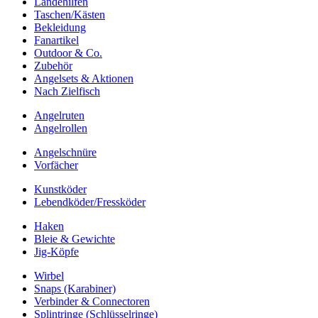
Landehilfen
Taschen/Kästen
Bekleidung
Fanartikel
Outdoor & Co.
Zubehör
Angelsets & Aktionen
Nach Zielfisch
Angelruten
Angelrollen
Angelschnüre
Vorfächer
Kunstköder
Lebendköder/Fressköder
Haken
Bleie & Gewichte
Jig-Köpfe
Wirbel
Snaps (Karabiner)
Verbinder & Connectoren
Splintringe (Schlüsselringe)