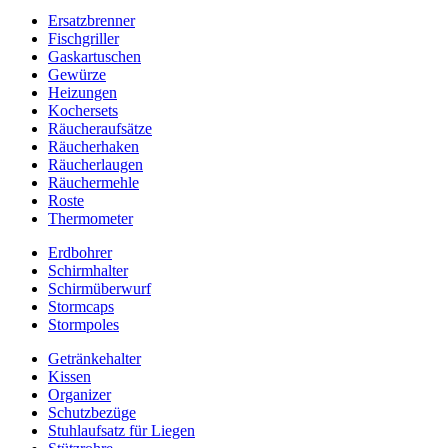
Ersatzbrenner
Fischgriller
Gaskartuschen
Gewürze
Heizungen
Kochersets
Räucheraufsätze
Räucherhaken
Räucherlaugen
Räuchermehle
Roste
Thermometer
Erdbohrer
Schirmhalter
Schirmüberwurf
Stormcaps
Stormpoles
Getränkehalter
Kissen
Organizer
Schutzbezüge
Stuhlaufsatz für Liegen