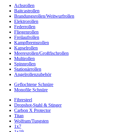
Achsrollen
Baitcastrollen
Brandungsrollen/Weitwurfrollen
Elektrorollen
Federrollen
Fliegenrollen
Freilaufrollen
Kampfbremsrollen
Kapselrollen
Meeresrollen/Großfischrollen
Multirollen
Spinnrollen
Stationärrollen
Angelrollenzubehör
Geflochtene Schnüre
Monofile Schnüre
Fibresteel
Dropshot-Stahl & Stinger
Carbon X Protector
Titan
Wolfram/Tungsten
1x7
1x19