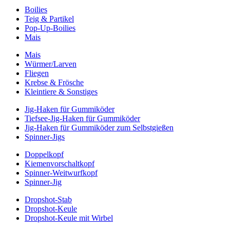
Boilies
Teig & Partikel
Pop-Up-Boilies
Mais
Mais
Würmer/Larven
Fliegen
Krebse & Frösche
Kleintiere & Sonstiges
Jig-Haken für Gummiköder
Tiefsee-Jig-Haken für Gummiköder
Jig-Haken für Gummiköder zum Selbstgießen
Spinner-Jigs
Doppelkopf
Kiemenvorschaltkopf
Spinner-Weitwurfkopf
Spinner-Jig
Dropshot-Stab
Dropshot-Keule
Dropshot-Keule mit Wirbel