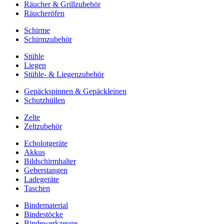
Räucher & Grillzubehör
Räucheröfen
Schirme
Schirmzubehör
Stühle
Liegen
Stühle- & Liegenzubehör
Gepäckspinnen & Gepäckleinen
Schutzhüllen
Zelte
Zeltzubehör
Echolotgeräte
Akkus
Bildschirmhalter
Geberstangen
Ladegeräte
Taschen
Bindematerial
Bindestöcke
Bindewerkzeuge