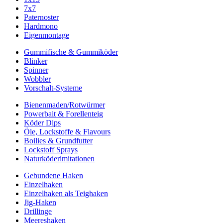
7x7
Paternoster
Hardmono
Eigenmontage
Gummifische & Gummiköder
Blinker
Spinner
Wobbler
Vorschalt-Systeme
Bienenmaden/Rotwürmer
Powerbait & Forellenteig
Köder Dips
Öle, Lockstoffe & Flavours
Boilies & Grundfutter
Lockstoff Sprays
Naturköderimitationen
Gebundene Haken
Einzelhaken
Einzelhaken als Teighaken
Jig-Haken
Drillinge
Meereshaken