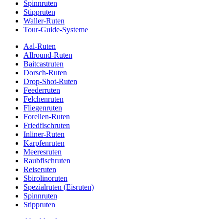
Spinnruten
Stippruten
Waller-Ruten
Tour-Guide-Systeme
Aal-Ruten
Allround-Ruten
Baitcastruten
Dorsch-Ruten
Drop-Shot-Ruten
Feederruten
Felchenruten
Fliegenruten
Forellen-Ruten
Friedfischruten
Inliner-Ruten
Karpfenruten
Meeresruten
Raubfischruten
Reiseruten
Sbirolinoruten
Spezialruten (Eisruten)
Spinnruten
Stippruten