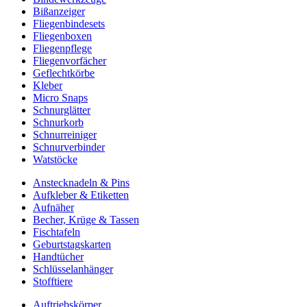
Bißanzeiger
Fliegenbindesets
Fliegenboxen
Fliegenpflege
Fliegenvorfächer
Geflechtkörbe
Kleber
Micro Snaps
Schnurglätter
Schnurkorb
Schnurreiniger
Schnurverbinder
Watstöcke
Anstecknadeln & Pins
Aufkleber & Etiketten
Aufnäher
Becher, Krüge & Tassen
Fischtafeln
Geburtstagskarten
Handtücher
Schlüsselanhänger
Stofftiere
Auftriebskörper