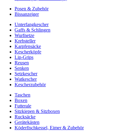
Posen & Zubehör
Bissanzeiger
Unterfangkescher
Gaffs & Schlingen
Wurfnetze
Krebsteller
Karpfensäcke
Kescherköpfe
Lip-Grips
Reusen
Senken
Setzkescher
Watkescher
Kescherzubehör
Taschen
Boxen
Futterale
Sitzkiepen & Sitzboxen
Rucksäcke
Gerätekästen
Köderfischkessel, Eimer & Zubehör