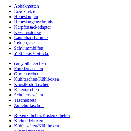
Abhakmatten
Ersatznetze
Hebestangen
Hebestangenschrauben
Karpfensackadapter
Kescherstöcke
Landehandschuhe
Leinen, etc.
Schwimmhilfen
Y-Stücke/Y-Stöcke
carry-all-Taschen
Forellentaschen
Gürteltaschen
Kühltaschen/Kühlboxen
Kunstködertaschen
Rutentaschen
Schultertaschen
Taschensets
Zubehörtaschen
Boxenzubehör/Kastenzubehör
Kleinteileboxen
Kühltaschen/Kühlboxen