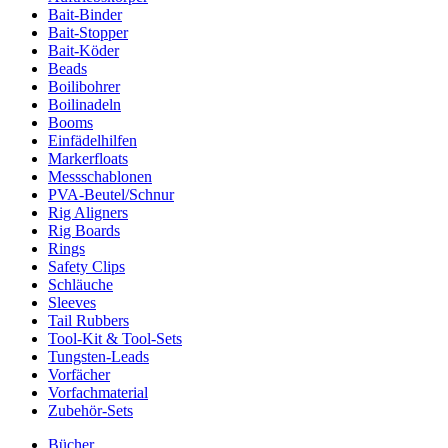
Bait-Binder
Bait-Stopper
Bait-Köder
Beads
Boilibohrer
Boilinadeln
Booms
Einfädelhilfen
Markerfloats
Messschablonen
PVA-Beutel/Schnur
Rig Aligners
Rig Boards
Rings
Safety Clips
Schläuche
Sleeves
Tail Rubbers
Tool-Kit & Tool-Sets
Tungsten-Leads
Vorfächer
Vorfachmaterial
Zubehör-Sets
Bücher