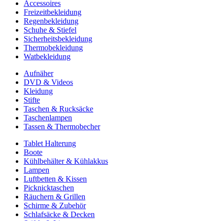
Accessoires
Freizeitbekleidung
Regenbekleidung
Schuhe & Stiefel
Sicherheitsbekleidung
Thermobekleidung
Watbekleidung
Aufnäher
DVD & Videos
Kleidung
Stifte
Taschen & Rucksäcke
Taschenlampen
Tassen & Thermobecher
Tablet Halterung
Boote
Kühlbehälter & Kühlakkus
Lampen
Luftbetten & Kissen
Picknicktaschen
Räuchern & Grillen
Schirme & Zubehör
Schlafsäcke & Decken