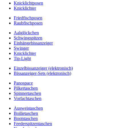
Knicklichtposen
Knicklichter
Friedfischposen
Raubfischposen
Aalglöckchen
Schwingspitzen
Einhängebissanzeiger
Swinger
Knicklichter
Tip-Light
Einzelbissanzeiger (elektronisch)
Bissanzeiger-Sets (elektronisch)
Panospace
Pilkertaschen
Spinnertaschen
Vorfachtaschen
Ausweistaschen
Boilietaschen
Bootstaschen
Feederspitzentaschen