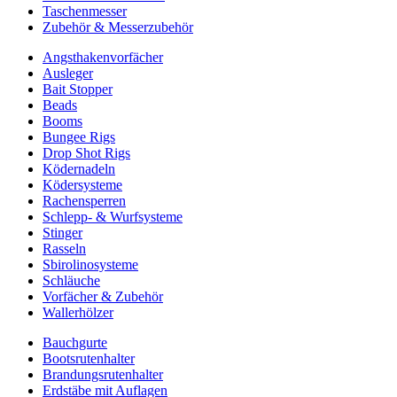
Taschenmesser
Zubehör & Messerzubehör
Angsthakenvorfächer
Ausleger
Bait Stopper
Beads
Booms
Bungee Rigs
Drop Shot Rigs
Ködernadeln
Ködersysteme
Rachensperren
Schlepp- & Wurfsysteme
Stinger
Rasseln
Sbirolinosysteme
Schläuche
Vorfächer & Zubehör
Wallerhölzer
Bauchgurte
Bootsrutenhalter
Brandungsrutenhalter
Erdstäbe mit Auflagen