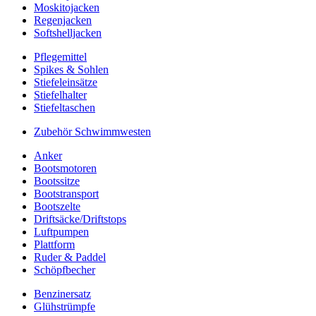
Moskitojacken
Regenjacken
Softshelljacken
Pflegemittel
Spikes & Sohlen
Stiefeleinsätze
Stiefelhalter
Stiefeltaschen
Zubehör Schwimmwesten
Anker
Bootsmotoren
Bootssitze
Bootstransport
Bootszelte
Driftsäcke/Driftstops
Luftpumpen
Plattform
Ruder & Paddel
Schöpfbecher
Benzinersatz
Glühstrümpfe