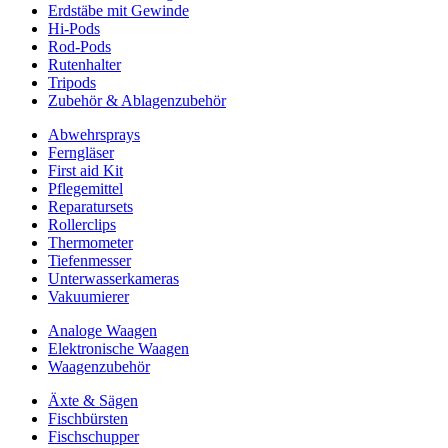
Erdstäbe mit Gewinde
Hi-Pods
Rod-Pods
Rutenhalter
Tripods
Zubehör & Ablagenzubehör
Abwehrsprays
Ferngläser
First aid Kit
Pflegemittel
Reparatursets
Rollerclips
Thermometer
Tiefenmesser
Unterwasserkameras
Vakuumierer
Analoge Waagen
Elektronische Waagen
Waagenzubehör
Äxte & Sägen
Fischbürsten
Fischschupper