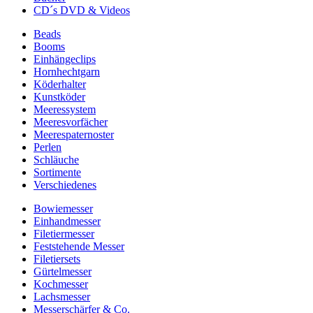
CD´s DVD & Videos
Beads
Booms
Einhängeclips
Hornhechtgarn
Köderhalter
Kunstköder
Meeressystem
Meeresvorfächer
Meerespaternoster
Perlen
Schläuche
Sortimente
Verschiedenes
Bowiemesser
Einhandmesser
Filetiermesser
Feststehende Messer
Filetiersets
Gürtelmesser
Kochmesser
Lachsmesser
Messerschärfer & Co.