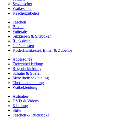
Setzkescher
Watkescher
Kescherzubehör
Taschen
Boxen
Futterale
Sitzkiepen & Sitzboxen
Rucksäcke
Gerätekästen
Köderfischkessel, Eimer & Zubehör
Accessoires
Freizeitbekleidung
Regenbekleidung
Schuhe & Stiefel
Sicherheitsbekleidung
Thermobekleidung
Watbekleidung
Aufnäher
DVD & Videos
Kleidung
Stifte
Taschen & Rucksäcke