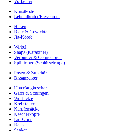
Vorfächer
Kunstköder
Lebendköder/Fressköder
Haken
Bleie & Gewichte
Jig-Köpfe
Wirbel
Snaps (Karabiner)
Verbinder & Connectoren
Splintringe (Schlüsselringe)
Posen & Zubehör
Bissanzeiger
Unterfangkescher
Gaffs & Schlingen
Wurfnetze
Krebsteller
Karpfensäcke
Kescherköpfe
Lip-Grips
Reusen
Senken