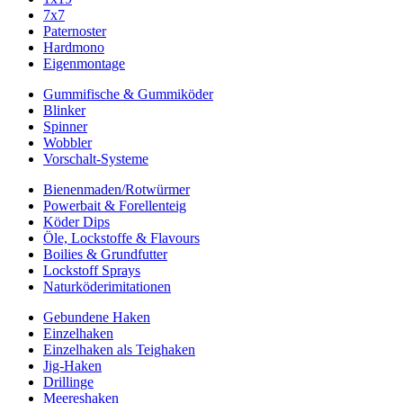
7x7
Paternoster
Hardmono
Eigenmontage
Gummifische & Gummiköder
Blinker
Spinner
Wobbler
Vorschalt-Systeme
Bienenmaden/Rotwürmer
Powerbait & Forellenteig
Köder Dips
Öle, Lockstoffe & Flavours
Boilies & Grundfutter
Lockstoff Sprays
Naturköderimitationen
Gebundene Haken
Einzelhaken
Einzelhaken als Teighaken
Jig-Haken
Drillinge
Meereshaken