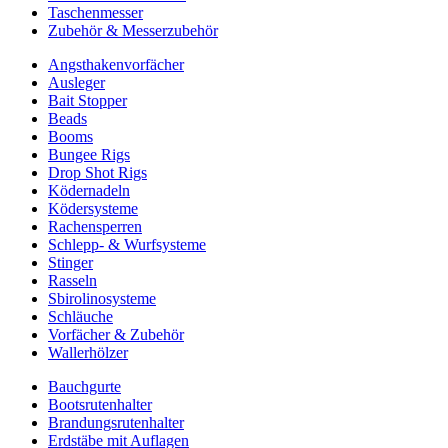
Taschenmesser
Zubehör & Messerzubehör
Angsthakenvorfächer
Ausleger
Bait Stopper
Beads
Booms
Bungee Rigs
Drop Shot Rigs
Ködernadeln
Ködersysteme
Rachensperren
Schlepp- & Wurfsysteme
Stinger
Rasseln
Sbirolinosysteme
Schläuche
Vorfächer & Zubehör
Wallerhölzer
Bauchgurte
Bootsrutenhalter
Brandungsrutenhalter
Erdstäbe mit Auflagen