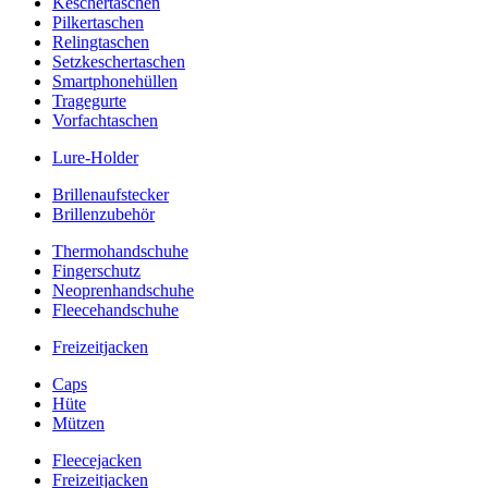
Keschertaschen
Pilkertaschen
Relingtaschen
Setzkeschertaschen
Smartphonehüllen
Tragegurte
Vorfachtaschen
Lure-Holder
Brillenaufstecker
Brillenzubehör
Thermohandschuhe
Fingerschutz
Neoprenhandschuhe
Fleecehandschuhe
Freizeitjacken
Caps
Hüte
Mützen
Fleecejacken
Freizeitjacken