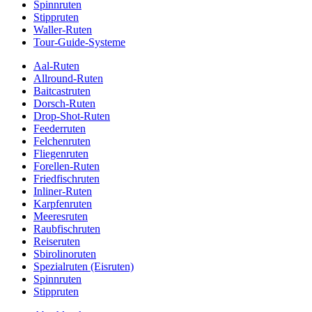
Spinnruten
Stippruten
Waller-Ruten
Tour-Guide-Systeme
Aal-Ruten
Allround-Ruten
Baitcastruten
Dorsch-Ruten
Drop-Shot-Ruten
Feederruten
Felchenruten
Fliegenruten
Forellen-Ruten
Friedfischruten
Inliner-Ruten
Karpfenruten
Meeresruten
Raubfischruten
Reiseruten
Sbirolinoruten
Spezialruten (Eisruten)
Spinnruten
Stippruten