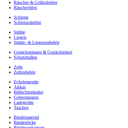
Räucher & Grillzubehör
Räucheröfen
Schirme
Schirmzubehör
Stühle
Liegen
Stühle- & Liegenzubehör
Gepäckspinnen & Gepäckleinen
Schutzhüllen
Zelte
Zeltzubehör
Echolotgeräte
Akkus
Bildschirmhalter
Geberstangen
Ladegeräte
Taschen
Bindematerial
Bindestöcke
Bindewerkzeuge