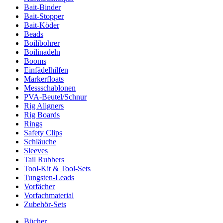
Bait-Binder
Bait-Stopper
Bait-Köder
Beads
Boilibohrer
Boilinadeln
Booms
Einfädelhilfen
Markerfloats
Messschablonen
PVA-Beutel/Schnur
Rig Aligners
Rig Boards
Rings
Safety Clips
Schläuche
Sleeves
Tail Rubbers
Tool-Kit & Tool-Sets
Tungsten-Leads
Vorfächer
Vorfachmaterial
Zubehör-Sets
Bücher