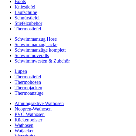
Boots
Kniestiefel
Laufschuhe
Schnürstiefel
Stiefelzubehör
Thermostiefel
Schwimmanzug Hose
Schwimmanzug Jacke
Schwimmanzüge komplett
Schwimmoveralls
Schwimmwesten & Zubehör
Lupen
Thermostiefel
Thermohosen
Thermojacken
Thermoanzüge
Atmungsaktive Wathosen
Neopren-Wathosen
PVC-Wathosen
Rückenpolster
Wathosen
Watjacken