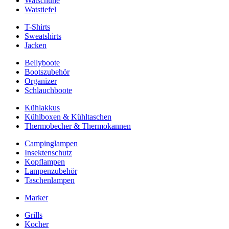
Watschuhe
Watstiefel
T-Shirts
Sweatshirts
Jacken
Bellyboote
Bootszubehör
Organizer
Schlauchboote
Kühlakkus
Kühlboxen & Kühltaschen
Thermobecher & Thermokannen
Campinglampen
Insektenschutz
Kopflampen
Lampenzubehör
Taschenlampen
Marker
Grills
Kocher