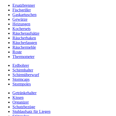
Ersatzbrenner
Fischgriller
Gaskartuschen
Gewürze
Heizungen
Kochersets
Räucheraufsätze
Räucherhaken
Räucherlaugen
Räuchermehle
Roste
Thermometer
Erdbohrer
Schirmhalter
Schirmüberwurf
Stormcaps
Stormpoles
Getränkehalter
Kissen
Organizer
Schutzbezüge
Stuhlaufsatz für Liegen