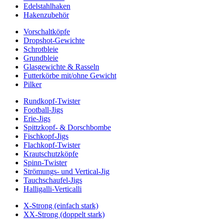
Edelstahlhaken
Hakenzubehör
Vorschaltköpfe
Dropshot-Gewichte
Schrotbleie
Grundbleie
Glasgewichte & Rasseln
Futterkörbe mit/ohne Gewicht
Pilker
Rundkopf-Twister
Football-Jigs
Erie-Jigs
Spittzkopf- & Dorschbombe
Fischkopf-Jigs
Flachkopf-Twister
Krautschutzköpfe
Spinn-Twister
Strömungs- und Vertical-Jig
Tauchschaufel-Jigs
Halligalli-Verticalli
X-Strong (einfach stark)
XX-Strong (doppelt stark)