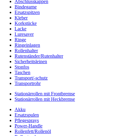
Abschlusskappen
Bindegarne
Ersatzspitzen
Kleber
Korkstücke
Lacke
Luresaver
Ringe
Ringeinlagen
Rollenhalter
Rutenständer/Rutenhalter
Sicherheitsleinen
Stonfos
Taschen
Transport/-schutz
Transportrohr
Stationärrollen mit Frontbremse
Stationärrollen mit Heckbremse
Akku
Ersatzspulen
Pflegesprays
Power-Handle
Rollenfett/Rollenöl