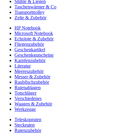
Stühle & Liegen
Taschenwärmer & Co
Transporttrolley
Zelte & Zubehör
HP Notebook
Microsoft Notebook
Echolote & Zubehör
Fliegenzubehör
Geschenkartikel
Geschenkgutscheine
Karpfenzubehör
Literatur
Meereszubehör
Messer & Zubehör
Raubfischzubehör
Rutenablagen
Totschläger
Verschiedenes
Waagen & Zubehör
Werkzeuge
Teleskopruten
Steckruten
Rutenzubehör