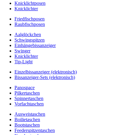
Knicklichtposen
Knicklichter
Friedfischposen
Raubfischposen
Aalglöckchen
Schwingspitzen
Einhängebissanzeiger
Swinger
Knicklichter
Tip-Light
Einzelbissanzeiger (elektronisch)
Bissanzeiger-Sets (elektronisch)
Panospace
Pilkertaschen
Spinnertaschen
Vorfachtaschen
Ausweistaschen
Boilietaschen
Bootstaschen
Feederspitzentaschen