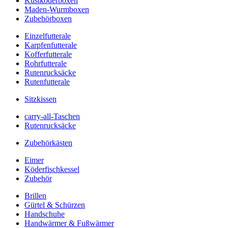
Kustköderboxen
Maden-Wurmboxen
Zubehörboxen
Einzelfutterale
Karpfenfutterale
Kofferfutterale
Rohrfutterale
Rutenrucksäcke
Rutenfutterale
Sitzkissen
carry-all-Taschen
Rutenrucksäcke
Zubehörkästen
Eimer
Köderfischkessel
Zubehör
Brillen
Gürtel & Schürzen
Handschuhe
Handwärmer & Fußwärmer