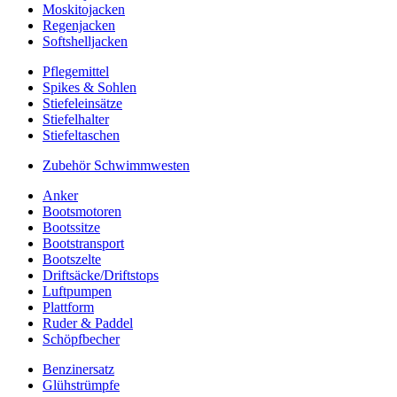
Moskitojacken
Regenjacken
Softshelljacken
Pflegemittel
Spikes & Sohlen
Stiefeleinsätze
Stiefelhalter
Stiefeltaschen
Zubehör Schwimmwesten
Anker
Bootsmotoren
Bootssitze
Bootstransport
Bootszelte
Driftsäcke/Driftstops
Luftpumpen
Plattform
Ruder & Paddel
Schöpfbecher
Benzinersatz
Glühstrümpfe