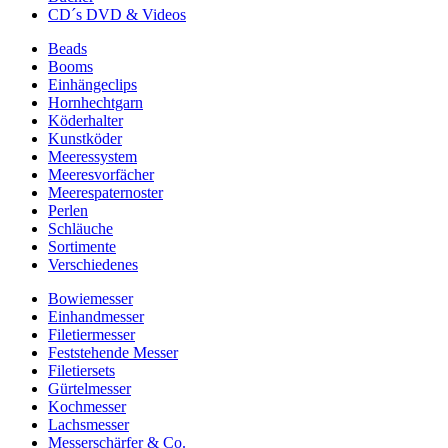
CD´s DVD & Videos
Beads
Booms
Einhängeclips
Hornhechtgarn
Köderhalter
Kunstköder
Meeressystem
Meeresvorfächer
Meerespaternoster
Perlen
Schläuche
Sortimente
Verschiedenes
Bowiemesser
Einhandmesser
Filetiermesser
Feststehende Messer
Filetiersets
Gürtelmesser
Kochmesser
Lachsmesser
Messerschärfer & Co.