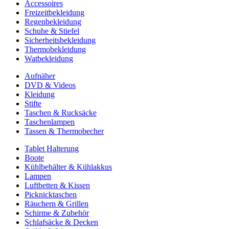
Accessoires
Freizeitbekleidung
Regenbekleidung
Schuhe & Stiefel
Sicherheitsbekleidung
Thermobekleidung
Watbekleidung
Aufnäher
DVD & Videos
Kleidung
Stifte
Taschen & Rucksäcke
Taschenlampen
Tassen & Thermobecher
Tablet Halterung
Boote
Kühlbehälter & Kühlakkus
Lampen
Luftbetten & Kissen
Picknicktaschen
Räuchern & Grillen
Schirme & Zubehör
Schlafsäcke & Decken