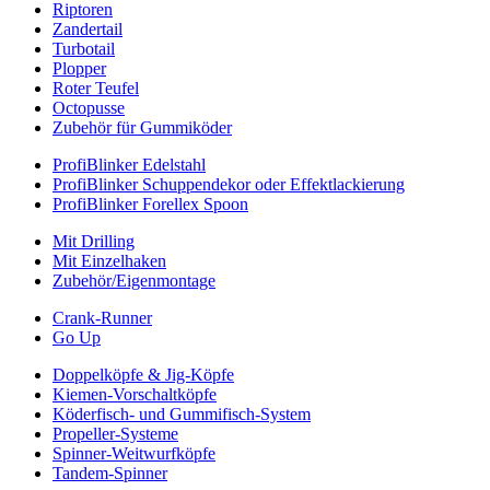
Riptoren
Zandertail
Turbotail
Plopper
Roter Teufel
Octopusse
Zubehör für Gummiköder
ProfiBlinker Edelstahl
ProfiBlinker Schuppendekor oder Effektlackierung
ProfiBlinker Forellex Spoon
Mit Drilling
Mit Einzelhaken
Zubehör/Eigenmontage
Crank-Runner
Go Up
Doppelköpfe & Jig-Köpfe
Kiemen-Vorschaltköpfe
Köderfisch- und Gummifisch-System
Propeller-Systeme
Spinner-Weitwurfköpfe
Tandem-Spinner