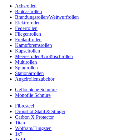
Achsrollen
Baitcastrollen
Brandungsrollen/Weitwurfrollen
Elektrorollen
Federrollen
Fliegenrollen
Freilaufrollen
Kampfbremsrollen
Kapselrollen
Meeresrollen/Großfischrollen
Multirollen
Spinnrollen
Stationärrollen
Angelrollenzubehör
Geflochtene Schnüre
Monofile Schnüre
Fibresteel
Dropshot-Stahl & Stinger
Carbon X Protector
Titan
Wolfram/Tungsten
1x7
1x19