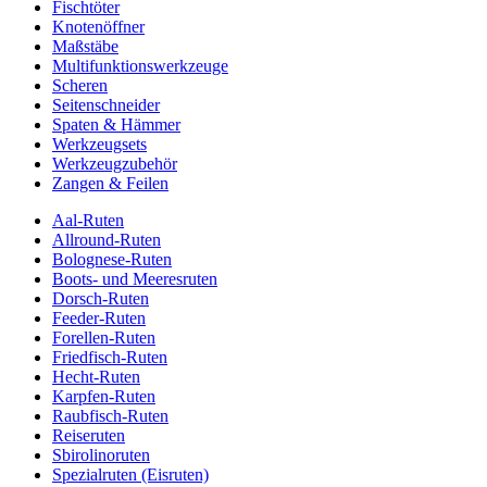
Fischtöter
Knotenöffner
Maßstäbe
Multifunktionswerkzeuge
Scheren
Seitenschneider
Spaten & Hämmer
Werkzeugsets
Werkzeugzubehör
Zangen & Feilen
Aal-Ruten
Allround-Ruten
Bolognese-Ruten
Boots- und Meeresruten
Dorsch-Ruten
Feeder-Ruten
Forellen-Ruten
Friedfisch-Ruten
Hecht-Ruten
Karpfen-Ruten
Raubfisch-Ruten
Reiseruten
Sbirolinoruten
Spezialruten (Eisruten)