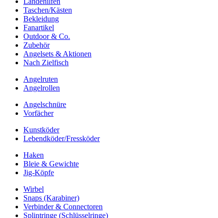
Landehilfen
Taschen/Kästen
Bekleidung
Fanartikel
Outdoor & Co.
Zubehör
Angelsets & Aktionen
Nach Zielfisch
Angelruten
Angelrollen
Angelschnüre
Vorfächer
Kunstköder
Lebendköder/Fressköder
Haken
Bleie & Gewichte
Jig-Köpfe
Wirbel
Snaps (Karabiner)
Verbinder & Connectoren
Splintringe (Schlüsselringe)