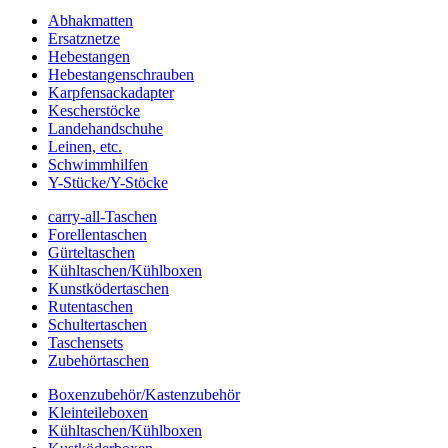
Abhakmatten
Ersatznetze
Hebestangen
Hebestangenschrauben
Karpfensackadapter
Kescherstöcke
Landehandschuhe
Leinen, etc.
Schwimmhilfen
Y-Stücke/Y-Stöcke
carry-all-Taschen
Forellentaschen
Gürteltaschen
Kühltaschen/Kühlboxen
Kunstködertaschen
Rutentaschen
Schultertaschen
Taschensets
Zubehörtaschen
Boxenzubehör/Kastenzubehör
Kleinteileboxen
Kühltaschen/Kühlboxen