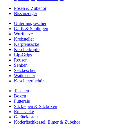
Posen & Zubehör
Bissanzeiger
Unterfangkescher
Gaffs & Schlingen
Wurfnetze
Krebsteller
Karpfensäcke
Kescherköpfe
Lip-Grips
Reusen
Senken
Setzkescher
Watkescher
Kescherzubehör
Taschen
Boxen
Futterale
Sitzkiepen & Sitzboxen
Rucksäcke
Gerätekästen
Köderfischkessel, Eimer & Zubehör