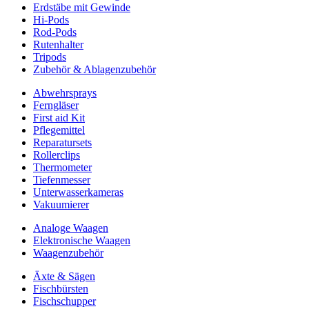
Erdstäbe mit Gewinde
Hi-Pods
Rod-Pods
Rutenhalter
Tripods
Zubehör & Ablagenzubehör
Abwehrsprays
Ferngläser
First aid Kit
Pflegemittel
Reparatursets
Rollerclips
Thermometer
Tiefenmesser
Unterwasserkameras
Vakuumierer
Analoge Waagen
Elektronische Waagen
Waagenzubehör
Äxte & Sägen
Fischbürsten
Fischschupper