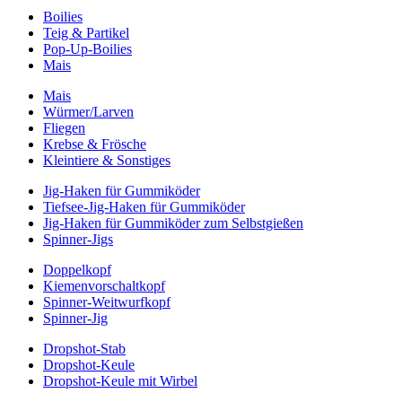
Boilies
Teig & Partikel
Pop-Up-Boilies
Mais
Mais
Würmer/Larven
Fliegen
Krebse & Frösche
Kleintiere & Sonstiges
Jig-Haken für Gummiköder
Tiefsee-Jig-Haken für Gummiköder
Jig-Haken für Gummiköder zum Selbstgießen
Spinner-Jigs
Doppelkopf
Kiemenvorschaltkopf
Spinner-Weitwurfkopf
Spinner-Jig
Dropshot-Stab
Dropshot-Keule
Dropshot-Keule mit Wirbel