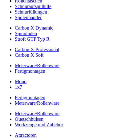
Rollentaschen
Schnuraufspulhilfe
Schnurfüllungen
Spulenbänder
Carbon X Dynamic
Spinnfaden
Stroft GTP Typ R
Carbon X Professional
Carbon X Soft
Meterware/Rollenware
Fertigmontagen
Mono
1x7
Fertigmontagen
Meterware/Rollenware
Meterware/Rollenware
Quetschhülsen
Werkzeuge und Zubehör
Attractoren