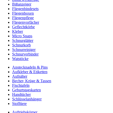
Bißanzeiger
Fliegenbindesets
Fliegenboxen
Fliegenpflege
Fliegenvorfächer
Geflechtkörbe
Kleber
Micro Snaps
Schnurglätter
Schnurkorb
Schnurreiniger
Schnurverbinder
Watstöcke
Anstecknadeln & Pins
Aufkleber & Etiketten
Aufnäher
Becher, Krüge & Tassen
Fischtafeln
Geburtstagskarten
Handtücher
Schlüsselanhänger
Stofftiere
Auftriebskörper