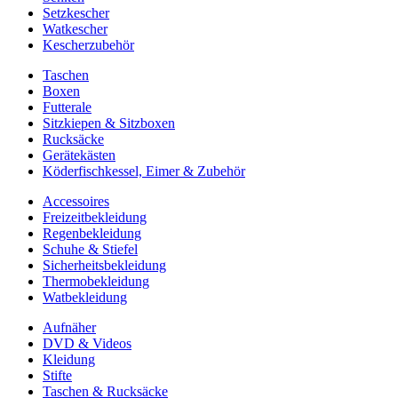
Setzkescher
Watkescher
Kescherzubehör
Taschen
Boxen
Futterale
Sitzkiepen & Sitzboxen
Rucksäcke
Gerätekästen
Köderfischkessel, Eimer & Zubehör
Accessoires
Freizeitbekleidung
Regenbekleidung
Schuhe & Stiefel
Sicherheitsbekleidung
Thermobekleidung
Watbekleidung
Aufnäher
DVD & Videos
Kleidung
Stifte
Taschen & Rucksäcke