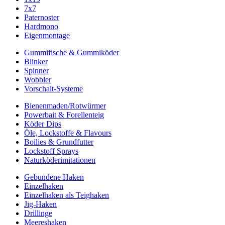
7x7
Paternoster
Hardmono
Eigenmontage
Gummifische & Gummiköder
Blinker
Spinner
Wobbler
Vorschalt-Systeme
Bienenmaden/Rotwürmer
Powerbait & Forellenteig
Köder Dips
Öle, Lockstoffe & Flavours
Boilies & Grundfutter
Lockstoff Sprays
Naturköderimitationen
Gebundene Haken
Einzelhaken
Einzelhaken als Teighaken
Jig-Haken
Drillinge
Meereshaken