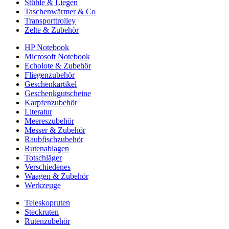
Stühle & Liegen
Taschenwärmer & Co
Transporttrolley
Zelte & Zubehör
HP Notebook
Microsoft Notebook
Echolote & Zubehör
Fliegenzubehör
Geschenkartikel
Geschenkgutscheine
Karpfenzubehör
Literatur
Meereszubehör
Messer & Zubehör
Raubfischzubehör
Rutenablagen
Totschläger
Verschiedenes
Waagen & Zubehör
Werkzeuge
Teleskopruten
Steckruten
Rutenzubehör