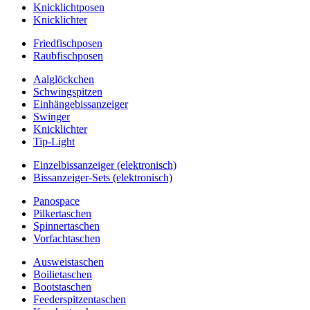
Knicklichtposen
Knicklichter
Friedfischposen
Raubfischposen
Aalglöckchen
Schwingspitzen
Einhängebissanzeiger
Swinger
Knicklichter
Tip-Light
Einzelbissanzeiger (elektronisch)
Bissanzeiger-Sets (elektronisch)
Panospace
Pilkertaschen
Spinnertaschen
Vorfachtaschen
Ausweistaschen
Boilietaschen
Bootstaschen
Feederspitzentaschen