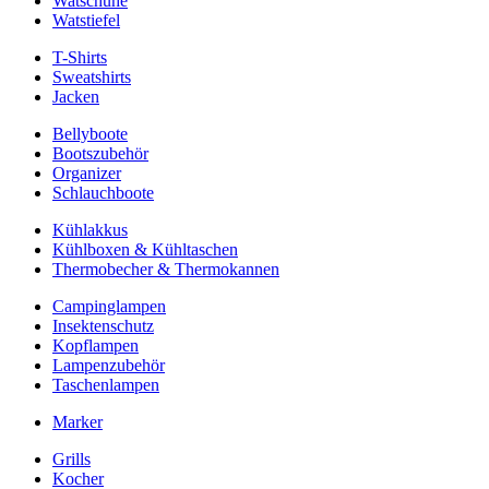
Watschuhe
Watstiefel
T-Shirts
Sweatshirts
Jacken
Bellyboote
Bootszubehör
Organizer
Schlauchboote
Kühlakkus
Kühlboxen & Kühltaschen
Thermobecher & Thermokannen
Campinglampen
Insektenschutz
Kopflampen
Lampenzubehör
Taschenlampen
Marker
Grills
Kocher