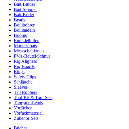
Bait-Binder
Bait-Stopper
Bait-Köder
Beads
Boilibohrer
Boilinadeln
Booms
Einfädelhilfen
Markerfloats
Messschablonen
PVA-Beutel/Schnur
Rig Aligners
Rig Boards
Rings
Safety Clips
Schläuche
Sleeves
Tail Rubbers
Tool-Kit & Tool-Sets
Tungsten-Leads
Vorfächer
Vorfachmaterial
Zubehör-Sets
Bücher