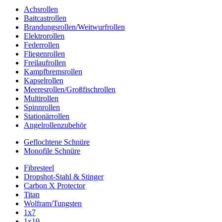
Achsrollen
Baitcastrollen
Brandungsrollen/Weitwurfrollen
Elektrorollen
Federrollen
Fliegenrollen
Freilaufrollen
Kampfbremsrollen
Kapselrollen
Meeresrollen/Großfischrollen
Multirollen
Spinnrollen
Stationärrollen
Angelrollenzubehör
Geflochtene Schnüre
Monofile Schnüre
Fibresteel
Dropshot-Stahl & Stinger
Carbon X Protector
Titan
Wolfram/Tungsten
1x7
1x19