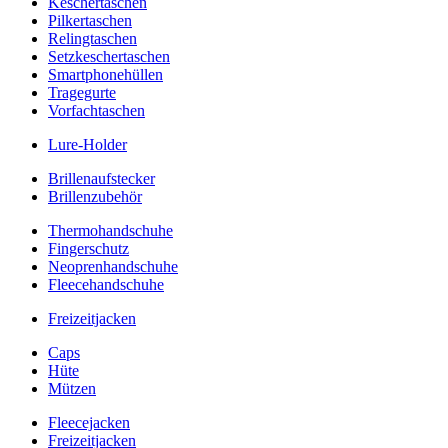
Keschertaschen
Pilkertaschen
Relingtaschen
Setzkeschertaschen
Smartphonehüllen
Tragegurte
Vorfachtaschen
Lure-Holder
Brillenaufstecker
Brillenzubehör
Thermohandschuhe
Fingerschutz
Neoprenhandschuhe
Fleecehandschuhe
Freizeitjacken
Caps
Hüte
Mützen
Fleecejacken
Freizeitjacken