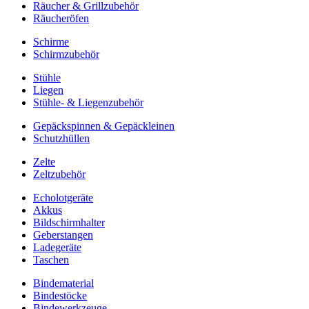
Räucher & Grillzubehör
Räucheröfen
Schirme
Schirmzubehör
Stühle
Liegen
Stühle- & Liegenzubehör
Gepäckspinnen & Gepäckleinen
Schutzhüllen
Zelte
Zeltzubehör
Echolotgeräte
Akkus
Bildschirmhalter
Geberstangen
Ladegeräte
Taschen
Bindematerial
Bindestöcke
Bindewerkzeuge