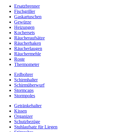
Ersatzbrenner
Fischgriller
Gaskartuschen
Gewürze
Heizungen
Kochersets
Räucheraufsätze
Räucherhaken
Räucherlaugen
Räuchermehle
Roste
Thermometer
Erdbohrer
Schirmhalter
Schirmüberwurf
Stormcaps
Stormpoles
Getränkehalter
Kissen
Organizer
Schutzbezüge
Stuhlaufsatz für Liegen