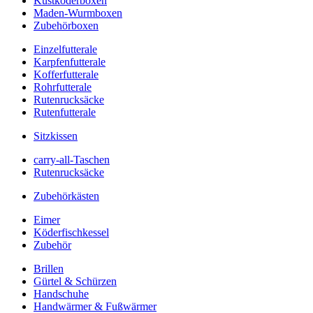
Kustköderboxen
Maden-Wurmboxen
Zubehörboxen
Einzelfutterale
Karpfenfutterale
Kofferfutterale
Rohrfutterale
Rutenrucksäcke
Rutenfutterale
Sitzkissen
carry-all-Taschen
Rutenrucksäcke
Zubehörkästen
Eimer
Köderfischkessel
Zubehör
Brillen
Gürtel & Schürzen
Handschuhe
Handwärmer & Fußwärmer