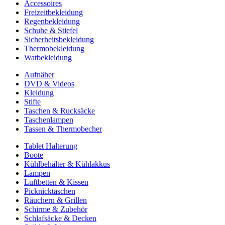
Accessoires
Freizeitbekleidung
Regenbekleidung
Schuhe & Stiefel
Sicherheitsbekleidung
Thermobekleidung
Watbekleidung
Aufnäher
DVD & Videos
Kleidung
Stifte
Taschen & Rucksäcke
Taschenlampen
Tassen & Thermobecher
Tablet Halterung
Boote
Kühlbehälter & Kühlakkus
Lampen
Luftbetten & Kissen
Picknicktaschen
Räuchern & Grillen
Schirme & Zubehör
Schlafsäcke & Decken