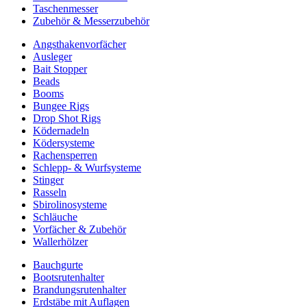
Taschenmesser
Zubehör & Messerzubehör
Angsthakenvorfächer
Ausleger
Bait Stopper
Beads
Booms
Bungee Rigs
Drop Shot Rigs
Ködernadeln
Ködersysteme
Rachensperren
Schlepp- & Wurfsysteme
Stinger
Rasseln
Sbirolinosysteme
Schläuche
Vorfächer & Zubehör
Wallerhölzer
Bauchgurte
Bootsrutenhalter
Brandungsrutenhalter
Erdstäbe mit Auflagen