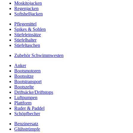
Moskitojacken
Regenjacken
Softshelljacken
Pflegemittel
Spikes & Sohlen
Stiefeleinsätze
Stiefelhalter
Stiefeltaschen
Zubehör Schwimmwesten
Anker
Bootsmotoren
Bootssitze
Bootstransport
Bootszelte
Driftsäcke/Driftstops
Luftpumpen
Plattform
Ruder & Paddel
Schöpfbecher
Benzinersatz
Glühstrümpfe