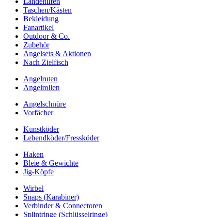
Landehilfen
Taschen/Kästen
Bekleidung
Fanartikel
Outdoor & Co.
Zubehör
Angelsets & Aktionen
Nach Zielfisch
Angelruten
Angelrollen
Angelschnüre
Vorfächer
Kunstköder
Lebendköder/Fressköder
Haken
Bleie & Gewichte
Jig-Köpfe
Wirbel
Snaps (Karabiner)
Verbinder & Connectoren
Splintringe (Schlüsselringe)