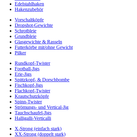
Edelstahlhaken
Hakenzubehör
Vorschaltköpfe
Dropshot-Gewichte
Schrotbleie
Grundbleie
Glasgewichte & Rasseln
Futterkörbe mit/ohne Gewicht
Pilker
Rundkopf-Twister
Football-Jigs
Erie-Jigs
Spittzkopf- & Dorschbombe
Fischkopf-Jigs
Flachkopf-Twister
Krautschutzköpfe
Spinn-Twister
Strömungs- und Vertical-Jig
Tauchschaufel-Jigs
Halligalli-Verticalli
X-Strong (einfach stark)
XX-Strong (doppelt stark)