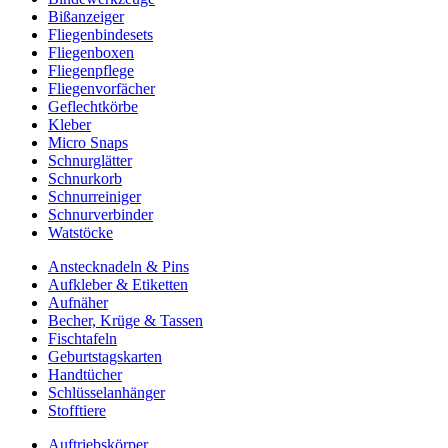
Bißanzeiger
Fliegenbindesets
Fliegenboxen
Fliegenpflege
Fliegenvorfächer
Geflechtkörbe
Kleber
Micro Snaps
Schnurglätter
Schnurkorb
Schnurreiniger
Schnurverbinder
Watstöcke
Anstecknadeln & Pins
Aufkleber & Etiketten
Aufnäher
Becher, Krüge & Tassen
Fischtafeln
Geburtstagskarten
Handtücher
Schlüsselanhänger
Stofftiere
Auftriebskörper