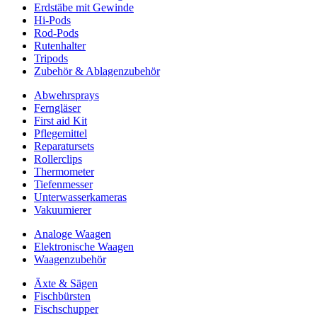
Erdstäbe mit Gewinde
Hi-Pods
Rod-Pods
Rutenhalter
Tripods
Zubehör & Ablagenzubehör
Abwehrsprays
Ferngläser
First aid Kit
Pflegemittel
Reparatursets
Rollerclips
Thermometer
Tiefenmesser
Unterwasserkameras
Vakuumierer
Analoge Waagen
Elektronische Waagen
Waagenzubehör
Äxte & Sägen
Fischbürsten
Fischschupper