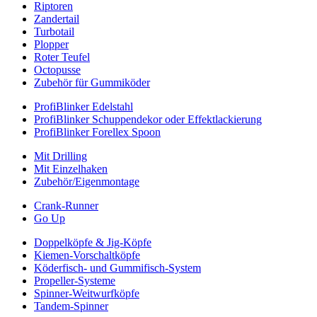
Riptoren
Zandertail
Turbotail
Plopper
Roter Teufel
Octopusse
Zubehör für Gummiköder
ProfiBlinker Edelstahl
ProfiBlinker Schuppendekor oder Effektlackierung
ProfiBlinker Forellex Spoon
Mit Drilling
Mit Einzelhaken
Zubehör/Eigenmontage
Crank-Runner
Go Up
Doppelköpfe & Jig-Köpfe
Kiemen-Vorschaltköpfe
Köderfisch- und Gummifisch-System
Propeller-Systeme
Spinner-Weitwurfköpfe
Tandem-Spinner