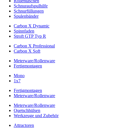
Rollentaschen
Schnuraufspulhilfe
Schnurfüllungen
Spulenbänder
Carbon X Dynamic
Spinnfaden
Stroft GTP Typ R
Carbon X Professional
Carbon X Soft
Meterware/Rollenware
Fertigmontagen
Mono
1x7
Fertigmontagen
Meterware/Rollenware
Meterware/Rollenware
Quetschhülsen
Werkzeuge und Zubehör
Attractoren