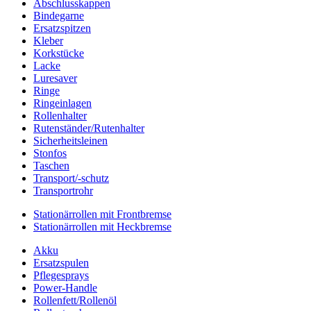
Abschlusskappen
Bindegarne
Ersatzspitzen
Kleber
Korkstücke
Lacke
Luresaver
Ringe
Ringeinlagen
Rollenhalter
Rutenständer/Rutenhalter
Sicherheitsleinen
Stonfos
Taschen
Transport/-schutz
Transportrohr
Stationärrollen mit Frontbremse
Stationärrollen mit Heckbremse
Akku
Ersatzspulen
Pflegesprays
Power-Handle
Rollenfett/Rollenöl