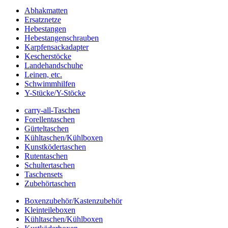
Abhakmatten
Ersatznetze
Hebestangen
Hebestangenschrauben
Karpfensackadapter
Kescherstöcke
Landehandschuhe
Leinen, etc.
Schwimmhilfen
Y-Stücke/Y-Stöcke
carry-all-Taschen
Forellentaschen
Gürteltaschen
Kühltaschen/Kühlboxen
Kunstködertaschen
Rutentaschen
Schultertaschen
Taschensets
Zubehörtaschen
Boxenzubehör/Kastenzubehör
Kleinteileboxen
Kühltaschen/Kühlboxen