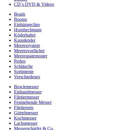
CD´s DVD & Videos
Beads
Booms
Einhängeclips
Hornhechtgarn
Köderhalter
Kunstköder
Meeressystem
Meeresvorfächer
Meerespaternoster
Perlen
Schläuche
Sortimente
Verschiedenes
Bowiemesser
Einhandmesser
Filetiermesser
Feststehende Messer
Filetiersets
Gürtelmesser
Kochmesser
Lachsmesser
Messerschärfer & Co.