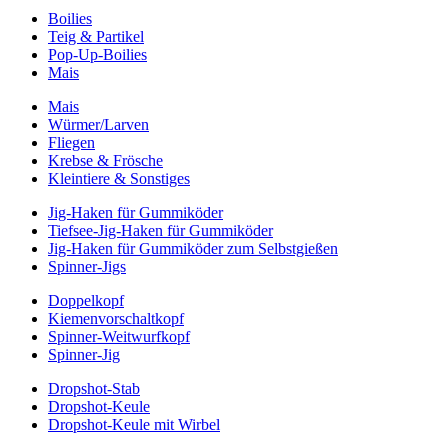
Boilies
Teig & Partikel
Pop-Up-Boilies
Mais
Mais
Würmer/Larven
Fliegen
Krebse & Frösche
Kleintiere & Sonstiges
Jig-Haken für Gummiköder
Tiefsee-Jig-Haken für Gummiköder
Jig-Haken für Gummiköder zum Selbstgießen
Spinner-Jigs
Doppelkopf
Kiemenvorschaltkopf
Spinner-Weitwurfkopf
Spinner-Jig
Dropshot-Stab
Dropshot-Keule
Dropshot-Keule mit Wirbel