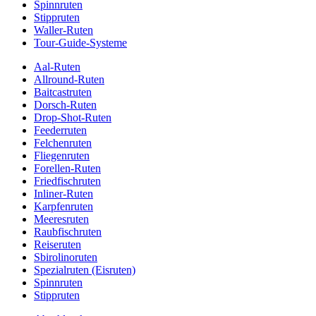
Spinnruten
Stippruten
Waller-Ruten
Tour-Guide-Systeme
Aal-Ruten
Allround-Ruten
Baitcastruten
Dorsch-Ruten
Drop-Shot-Ruten
Feederruten
Felchenruten
Fliegenruten
Forellen-Ruten
Friedfischruten
Inliner-Ruten
Karpfenruten
Meeresruten
Raubfischruten
Reiseruten
Sbirolinoruten
Spezialruten (Eisruten)
Spinnruten
Stippruten