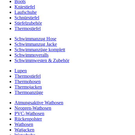
Boots
Kniestiefel
Laufschuhe
Schnürstiefel
Stiefelzubehör
Thermostiefel
Schwimmanzug Hose
Schwimmanzug Jacke
Schwimmanzüge komplett
Schwimmoveralls
Schwimmwesten & Zubehör
Lupen
Thermostiefel
Thermohosen
Thermojacken
Thermoanzüge
Atmungsaktive Wathosen
Neopren-Wathosen
PVC-Wathosen
Rückenpolster
Wathosen
Watjacken