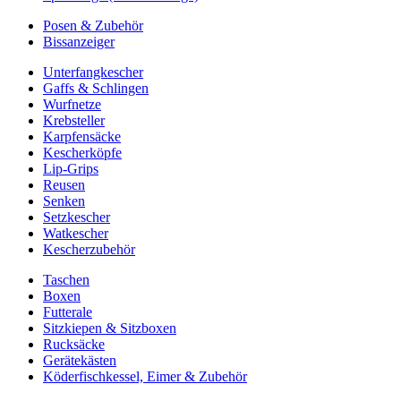
Posen & Zubehör
Bissanzeiger
Unterfangkescher
Gaffs & Schlingen
Wurfnetze
Krebsteller
Karpfensäcke
Kescherköpfe
Lip-Grips
Reusen
Senken
Setzkescher
Watkescher
Kescherzubehör
Taschen
Boxen
Futterale
Sitzkiepen & Sitzboxen
Rucksäcke
Gerätekästen
Köderfischkessel, Eimer & Zubehör