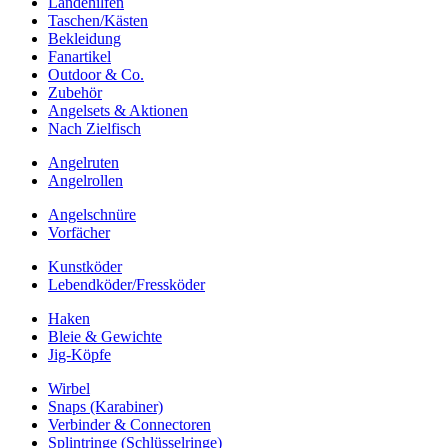
Landehilfen
Taschen/Kästen
Bekleidung
Fanartikel
Outdoor & Co.
Zubehör
Angelsets & Aktionen
Nach Zielfisch
Angelruten
Angelrollen
Angelschnüre
Vorfächer
Kunstköder
Lebendköder/Fressköder
Haken
Bleie & Gewichte
Jig-Köpfe
Wirbel
Snaps (Karabiner)
Verbinder & Connectoren
Splintringe (Schlüsselringe)