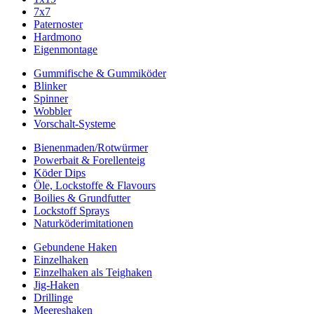
7x7
Paternoster
Hardmono
Eigenmontage
Gummifische & Gummiköder
Blinker
Spinner
Wobbler
Vorschalt-Systeme
Bienenmaden/Rotwürmer
Powerbait & Forellenteig
Köder Dips
Öle, Lockstoffe & Flavours
Boilies & Grundfutter
Lockstoff Sprays
Naturköderimitationen
Gebundene Haken
Einzelhaken
Einzelhaken als Teighaken
Jig-Haken
Drillinge
Meereshaken