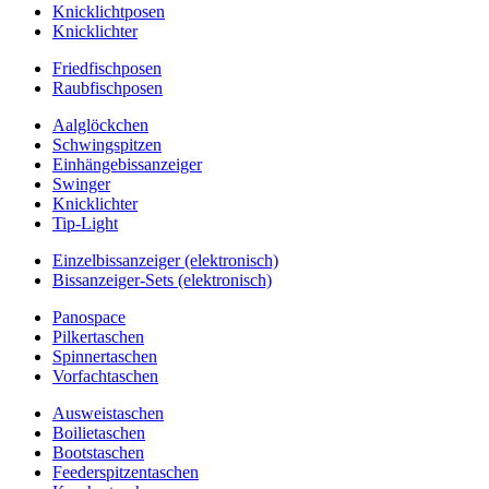
Knicklichtposen
Knicklichter
Friedfischposen
Raubfischposen
Aalglöckchen
Schwingspitzen
Einhängebissanzeiger
Swinger
Knicklichter
Tip-Light
Einzelbissanzeiger (elektronisch)
Bissanzeiger-Sets (elektronisch)
Panospace
Pilkertaschen
Spinnertaschen
Vorfachtaschen
Ausweistaschen
Boilietaschen
Bootstaschen
Feederspitzentaschen