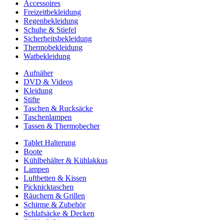
Accessoires
Freizeitbekleidung
Regenbekleidung
Schuhe & Stiefel
Sicherheitsbekleidung
Thermobekleidung
Watbekleidung
Aufnäher
DVD & Videos
Kleidung
Stifte
Taschen & Rucksäcke
Taschenlampen
Tassen & Thermobecher
Tablet Halterung
Boote
Kühlbehälter & Kühlakkus
Lampen
Luftbetten & Kissen
Picknicktaschen
Räuchern & Grillen
Schirme & Zubehör
Schlafsäcke & Decken