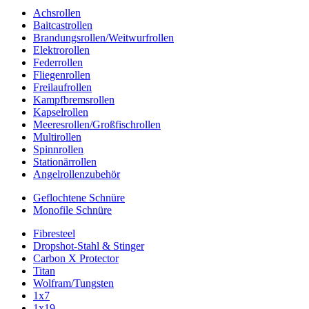
Achsrollen
Baitcastrollen
Brandungsrollen/Weitwurfrollen
Elektrorollen
Federrollen
Fliegenrollen
Freilaufrollen
Kampfbremsrollen
Kapselrollen
Meeresrollen/Großfischrollen
Multirollen
Spinnrollen
Stationärrollen
Angelrollenzubehör
Geflochtene Schnüre
Monofile Schnüre
Fibresteel
Dropshot-Stahl & Stinger
Carbon X Protector
Titan
Wolfram/Tungsten
1x7
1x19