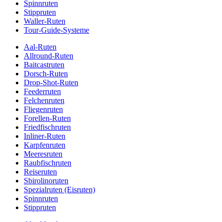
Spinnruten
Stippruten
Waller-Ruten
Tour-Guide-Systeme
Aal-Ruten
Allround-Ruten
Baitcastruten
Dorsch-Ruten
Drop-Shot-Ruten
Feederruten
Felchenruten
Fliegenruten
Forellen-Ruten
Friedfischruten
Inliner-Ruten
Karpfenruten
Meeresruten
Raubfischruten
Reiseruten
Sbirolinoruten
Spezialruten (Eisruten)
Spinnruten
Stippruten