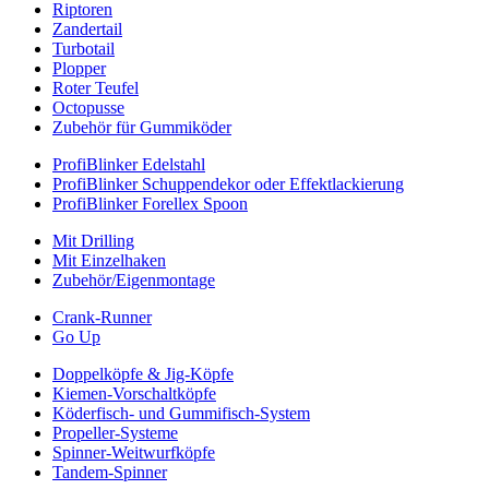
Riptoren
Zandertail
Turbotail
Plopper
Roter Teufel
Octopusse
Zubehör für Gummiköder
ProfiBlinker Edelstahl
ProfiBlinker Schuppendekor oder Effektlackierung
ProfiBlinker Forellex Spoon
Mit Drilling
Mit Einzelhaken
Zubehör/Eigenmontage
Crank-Runner
Go Up
Doppelköpfe & Jig-Köpfe
Kiemen-Vorschaltköpfe
Köderfisch- und Gummifisch-System
Propeller-Systeme
Spinner-Weitwurfköpfe
Tandem-Spinner