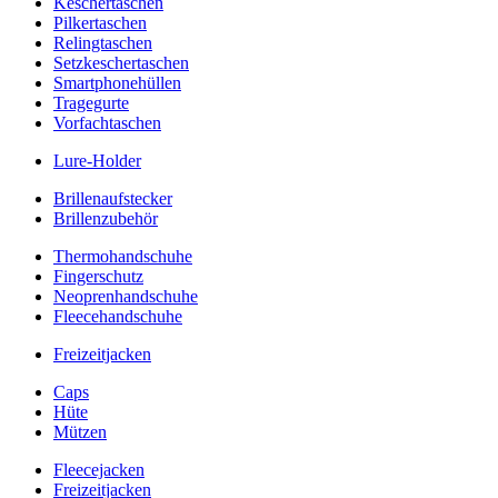
Keschertaschen
Pilkertaschen
Relingtaschen
Setzkeschertaschen
Smartphonehüllen
Tragegurte
Vorfachtaschen
Lure-Holder
Brillenaufstecker
Brillenzubehör
Thermohandschuhe
Fingerschutz
Neoprenhandschuhe
Fleecehandschuhe
Freizeitjacken
Caps
Hüte
Mützen
Fleecejacken
Freizeitjacken