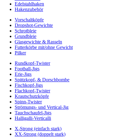
Edelstahlhaken
Hakenzubehör
Vorschaltköpfe
Dropshot-Gewichte
Schrotbleie
Grundbleie
Glasgewichte & Rasseln
Futterkörbe mit/ohne Gewicht
Pilker
Rundkopf-Twister
Football-Jigs
Erie-Jigs
Spittzkopf- & Dorschbombe
Fischkopf-Jigs
Flachkopf-Twister
Krautschutzköpfe
Spinn-Twister
Strömungs- und Vertical-Jig
Tauchschaufel-Jigs
Halligalli-Verticalli
X-Strong (einfach stark)
XX-Strong (doppelt stark)