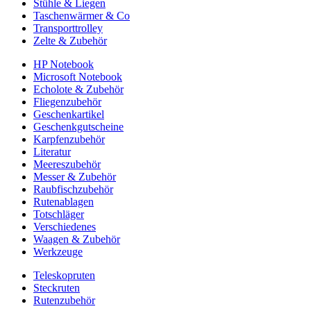
Stühle & Liegen
Taschenwärmer & Co
Transporttrolley
Zelte & Zubehör
HP Notebook
Microsoft Notebook
Echolote & Zubehör
Fliegenzubehör
Geschenkartikel
Geschenkgutscheine
Karpfenzubehör
Literatur
Meereszubehör
Messer & Zubehör
Raubfischzubehör
Rutenablagen
Totschläger
Verschiedenes
Waagen & Zubehör
Werkzeuge
Teleskopruten
Steckruten
Rutenzubehör