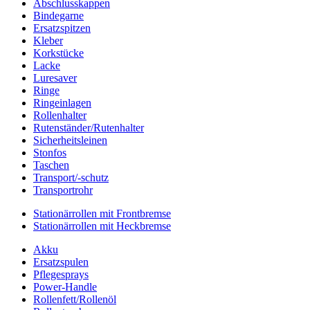
Abschlusskappen
Bindegarne
Ersatzspitzen
Kleber
Korkstücke
Lacke
Luresaver
Ringe
Ringeinlagen
Rollenhalter
Rutenständer/Rutenhalter
Sicherheitsleinen
Stonfos
Taschen
Transport/-schutz
Transportrohr
Stationärrollen mit Frontbremse
Stationärrollen mit Heckbremse
Akku
Ersatzspulen
Pflegesprays
Power-Handle
Rollenfett/Rollenöl