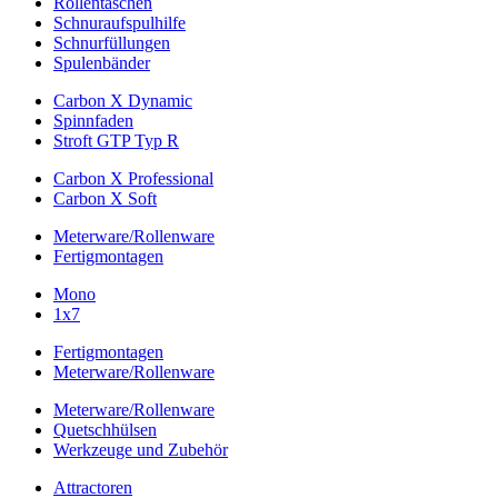
Rollentaschen
Schnuraufspulhilfe
Schnurfüllungen
Spulenbänder
Carbon X Dynamic
Spinnfaden
Stroft GTP Typ R
Carbon X Professional
Carbon X Soft
Meterware/Rollenware
Fertigmontagen
Mono
1x7
Fertigmontagen
Meterware/Rollenware
Meterware/Rollenware
Quetschhülsen
Werkzeuge und Zubehör
Attractoren