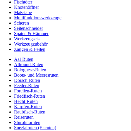
Fischtöter
Knotenöffner
Maßstäbe
Multifunktionswerkzeuge
Scheren
Seitenschneider
Spaten & Hämmer
Werkzeugsets
Werkzeugzubehör
Zangen & Feilen
Aal-Ruten
Allround-Ruten
Bolognese-Ruten
Boots- und Meeresruten
Dorsch-Ruten
Feeder-Ruten
Forellen-Ruten
Friedfisch-Ruten
Hecht-Ruten
Karpfen-Ruten
Raubfisch-Ruten
Reiseruten
Sbirolinoruten
Spezialruten (Eisruten)