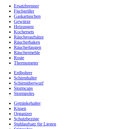
Ersatzbrenner
Fischgriller
Gaskartuschen
Gewürze
Heizungen
Kochersets
Räucheraufsätze
Räucherhaken
Räucherlaugen
Räuchermehle
Roste
Thermometer
Erdbohrer
Schirmhalter
Schirmüberwurf
Stormcaps
Stormpoles
Getränkehalter
Kissen
Organizer
Schutzbezüge
Stuhlaufsatz für Liegen