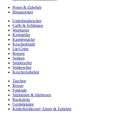
Posen & Zubehör
Bissanzeiger
Unterfangkescher
Gaffs & Schlingen
Wurfnetze
Krebsteller
Karpfensäcke
Kescherköpfe
Lip-Grips
Reusen
Senken
Setzkescher
Watkescher
Kescherzubehör
Taschen
Boxen
Futterale
Sitzkiepen & Sitzboxen
Rucksäcke
Gerätekästen
Köderfischkessel, Eimer & Zubehör