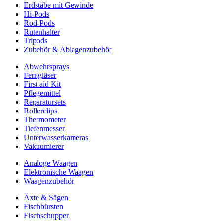
Erdstäbe mit Gewinde
Hi-Pods
Rod-Pods
Rutenhalter
Tripods
Zubehör & Ablagenzubehör
Abwehrsprays
Ferngläser
First aid Kit
Pflegemittel
Reparatursets
Rollerclips
Thermometer
Tiefenmesser
Unterwasserkameras
Vakuumierer
Analoge Waagen
Elektronische Waagen
Waagenzubehör
Äxte & Sägen
Fischbürsten
Fischschupper