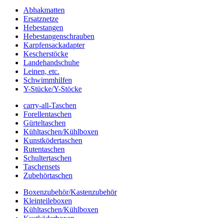
Abhakmatten
Ersatznetze
Hebestangen
Hebestangenschrauben
Karpfensackadapter
Kescherstöcke
Landehandschuhe
Leinen, etc.
Schwimmhilfen
Y-Stücke/Y-Stöcke
carry-all-Taschen
Forellentaschen
Gürteltaschen
Kühltaschen/Kühlboxen
Kunstködertaschen
Rutentaschen
Schultertaschen
Taschensets
Zubehörtaschen
Boxenzubehör/Kastenzubehör
Kleinteileboxen
Kühltaschen/Kühlboxen