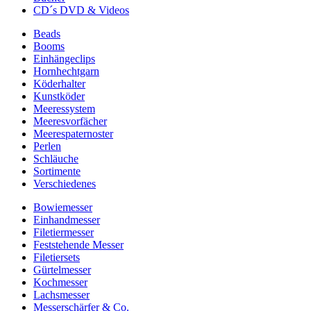
CD´s DVD & Videos
Beads
Booms
Einhängeclips
Hornhechtgarn
Köderhalter
Kunstköder
Meeressystem
Meeresvorfächer
Meerespaternoster
Perlen
Schläuche
Sortimente
Verschiedenes
Bowiemesser
Einhandmesser
Filetiermesser
Feststehende Messer
Filetiersets
Gürtelmesser
Kochmesser
Lachsmesser
Messerschärfer & Co.