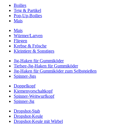
Boilies
Teig & Partikel
Pop-Up-Boilies
Mais
Mais
Würmer/Larven
Fliegen
Krebse & Frösche
Kleintiere & Sonstiges
Jig-Haken für Gummiköder
Tiefsee-Jig-Haken für Gummiköder
Jig-Haken für Gummiköder zum Selbstgießen
Spinner-Jigs
Doppelkopf
Kiemenvorschaltkopf
Spinner-Weitwurfkopf
Spinner-Jig
Dropshot-Stab
Dropshot-Keule
Dropshot-Keule mit Wirbel