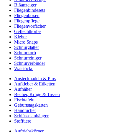
Bißanzeiger
Fliegenbindesets
Fliegenboxen
Fliegenpflege
Fliegenvorfächer
Geflechtkörbe
Kleber
Micro Snaps
Schnurglätter
Schnurkorb
Schnurreiniger
Schnurverbinder
Watstöcke
Anstecknadeln & Pins
Aufkleber & Etiketten
Aufnäher
Becher, Krüge & Tassen
Fischtafeln
Geburtstagskarten
Handtücher
Schlüsselanhänger
Stofftiere
Auftriebskörper