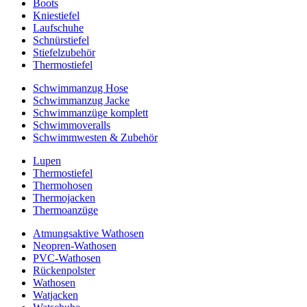
Boots
Kniestiefel
Laufschuhe
Schnürstiefel
Stiefelzubehör
Thermostiefel
Schwimmanzug Hose
Schwimmanzug Jacke
Schwimmanzüge komplett
Schwimmoveralls
Schwimmwesten & Zubehör
Lupen
Thermostiefel
Thermohosen
Thermojacken
Thermoanzüge
Atmungsaktive Wathosen
Neopren-Wathosen
PVC-Wathosen
Rückenpolster
Wathosen
Watjacken