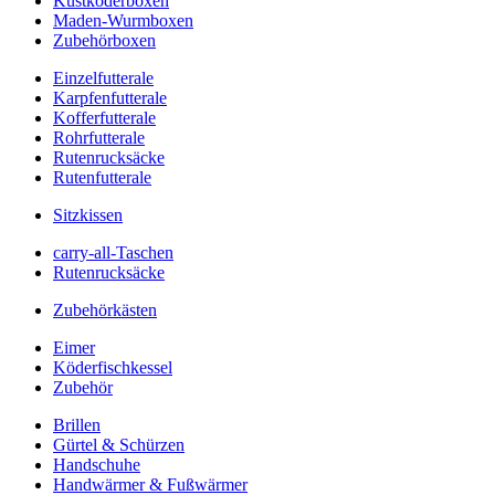
Kustköderboxen
Maden-Wurmboxen
Zubehörboxen
Einzelfutterale
Karpfenfutterale
Kofferfutterale
Rohrfutterale
Rutenrucksäcke
Rutenfutterale
Sitzkissen
carry-all-Taschen
Rutenrucksäcke
Zubehörkästen
Eimer
Köderfischkessel
Zubehör
Brillen
Gürtel & Schürzen
Handschuhe
Handwärmer & Fußwärmer