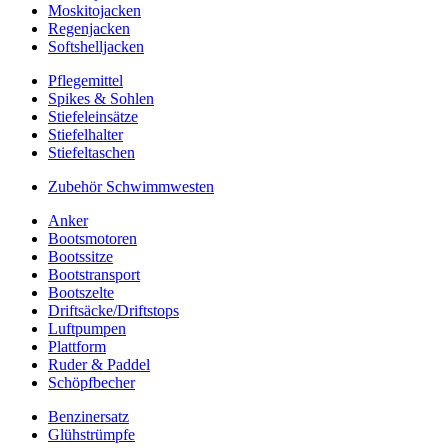
Moskitojacken
Regenjacken
Softshelljacken
Pflegemittel
Spikes & Sohlen
Stiefeleinsätze
Stiefelhalter
Stiefeltaschen
Zubehör Schwimmwesten
Anker
Bootsmotoren
Bootssitze
Bootstransport
Bootszelte
Driftsäcke/Driftstops
Luftpumpen
Plattform
Ruder & Paddel
Schöpfbecher
Benzinersatz
Glühstrümpfe