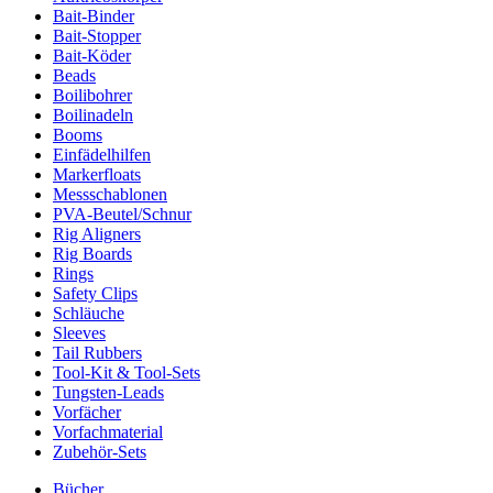
Bait-Binder
Bait-Stopper
Bait-Köder
Beads
Boilibohrer
Boilinadeln
Booms
Einfädelhilfen
Markerfloats
Messschablonen
PVA-Beutel/Schnur
Rig Aligners
Rig Boards
Rings
Safety Clips
Schläuche
Sleeves
Tail Rubbers
Tool-Kit & Tool-Sets
Tungsten-Leads
Vorfächer
Vorfachmaterial
Zubehör-Sets
Bücher