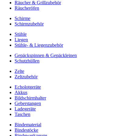
Räucher & Grillzubehör
Räucheröfen
Schirme
Schirmzubehör
Stühle
Liegen
Stühle- & Liegenzubehör
Gepäckspinnen & Gepäckleinen
Schutzhüllen
Zelte
Zeltzubehör
Echolotgeräte
Akkus
Bildschirmhalter
Geberstangen
Ladegeräte
Taschen
Bindematerial
Bindestöcke
Bindewerkzeuge