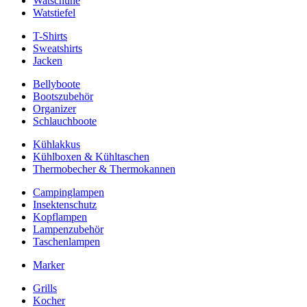
Watschuhe
Watstiefel
T-Shirts
Sweatshirts
Jacken
Bellyboote
Bootszubehör
Organizer
Schlauchboote
Kühlakkus
Kühlboxen & Kühltaschen
Thermobecher & Thermokannen
Campinglampen
Insektenschutz
Kopflampen
Lampenzubehör
Taschenlampen
Marker
Grills
Kocher