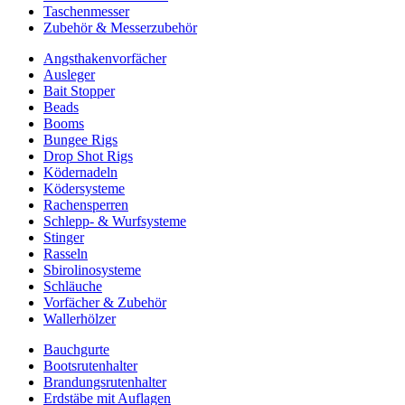
Taschenmesser
Zubehör & Messerzubehör
Angsthakenvorfächer
Ausleger
Bait Stopper
Beads
Booms
Bungee Rigs
Drop Shot Rigs
Ködernadeln
Ködersysteme
Rachensperren
Schlepp- & Wurfsysteme
Stinger
Rasseln
Sbirolinosysteme
Schläuche
Vorfächer & Zubehör
Wallerhölzer
Bauchgurte
Bootsrutenhalter
Brandungsrutenhalter
Erdstäbe mit Auflagen