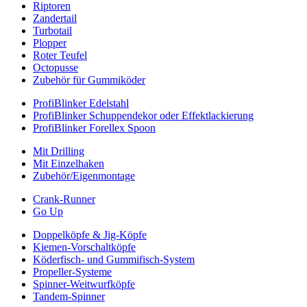
Riptoren
Zandertail
Turbotail
Plopper
Roter Teufel
Octopusse
Zubehör für Gummiköder
ProfiBlinker Edelstahl
ProfiBlinker Schuppendekor oder Effektlackierung
ProfiBlinker Forellex Spoon
Mit Drilling
Mit Einzelhaken
Zubehör/Eigenmontage
Crank-Runner
Go Up
Doppelköpfe & Jig-Köpfe
Kiemen-Vorschaltköpfe
Köderfisch- und Gummifisch-System
Propeller-Systeme
Spinner-Weitwurfköpfe
Tandem-Spinner