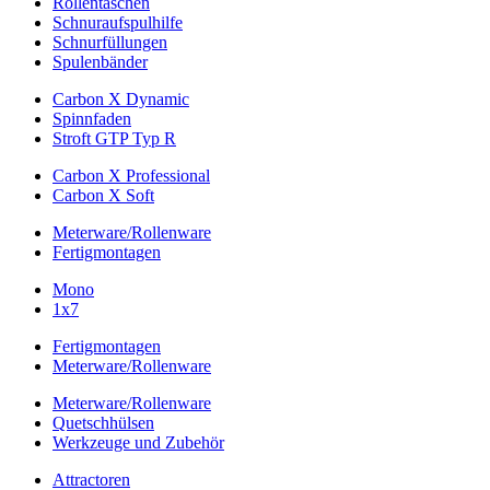
Rollentaschen
Schnuraufspulhilfe
Schnurfüllungen
Spulenbänder
Carbon X Dynamic
Spinnfaden
Stroft GTP Typ R
Carbon X Professional
Carbon X Soft
Meterware/Rollenware
Fertigmontagen
Mono
1x7
Fertigmontagen
Meterware/Rollenware
Meterware/Rollenware
Quetschhülsen
Werkzeuge und Zubehör
Attractoren