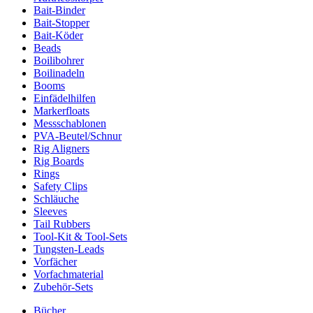
Bait-Binder
Bait-Stopper
Bait-Köder
Beads
Boilibohrer
Boilinadeln
Booms
Einfädelhilfen
Markerfloats
Messschablonen
PVA-Beutel/Schnur
Rig Aligners
Rig Boards
Rings
Safety Clips
Schläuche
Sleeves
Tail Rubbers
Tool-Kit & Tool-Sets
Tungsten-Leads
Vorfächer
Vorfachmaterial
Zubehör-Sets
Bücher