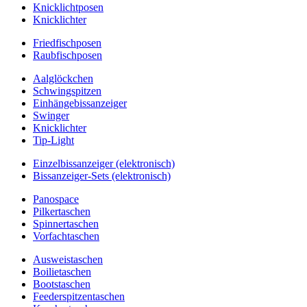
Knicklichtposen
Knicklichter
Friedfischposen
Raubfischposen
Aalglöckchen
Schwingspitzen
Einhängebissanzeiger
Swinger
Knicklichter
Tip-Light
Einzelbissanzeiger (elektronisch)
Bissanzeiger-Sets (elektronisch)
Panospace
Pilkertaschen
Spinnertaschen
Vorfachtaschen
Ausweistaschen
Boilietaschen
Bootstaschen
Feederspitzentaschen