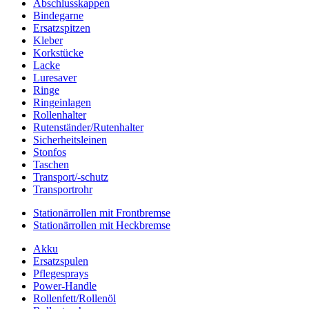
Abschlusskappen
Bindegarne
Ersatzspitzen
Kleber
Korkstücke
Lacke
Luresaver
Ringe
Ringeinlagen
Rollenhalter
Rutenständer/Rutenhalter
Sicherheitsleinen
Stonfos
Taschen
Transport/-schutz
Transportrohr
Stationärrollen mit Frontbremse
Stationärrollen mit Heckbremse
Akku
Ersatzspulen
Pflegesprays
Power-Handle
Rollenfett/Rollenöl