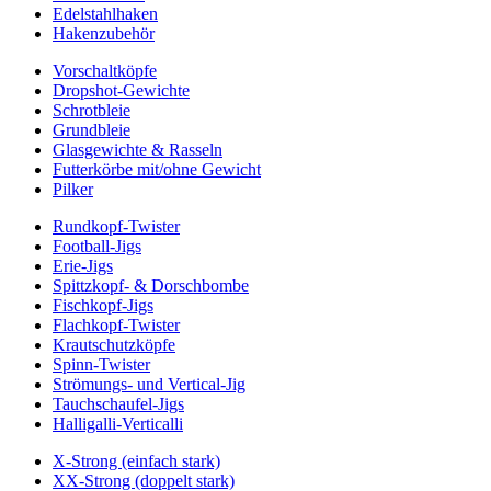
Edelstahlhaken
Hakenzubehör
Vorschaltköpfe
Dropshot-Gewichte
Schrotbleie
Grundbleie
Glasgewichte & Rasseln
Futterkörbe mit/ohne Gewicht
Pilker
Rundkopf-Twister
Football-Jigs
Erie-Jigs
Spittzkopf- & Dorschbombe
Fischkopf-Jigs
Flachkopf-Twister
Krautschutzköpfe
Spinn-Twister
Strömungs- und Vertical-Jig
Tauchschaufel-Jigs
Halligalli-Verticalli
X-Strong (einfach stark)
XX-Strong (doppelt stark)