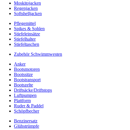
Moskitojacken
Regenjacken
Softshelljacken
Pflegemittel
Spikes & Sohlen
Stiefeleinsätze
Stiefelhalter
Stiefeltaschen
Zubehör Schwimmwesten
Anker
Bootsmotoren
Bootssitze
Bootstransport
Bootszelte
Driftsäcke/Driftstops
Luftpumpen
Plattform
Ruder & Paddel
Schöpfbecher
Benzinersatz
Glühstrümpfe