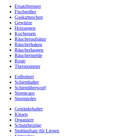
Ersatzbrenner
Fischgriller
Gaskartuschen
Gewürze
Heizungen
Kochersets
Räucheraufsätze
Räucherhaken
Räucherlaugen
Räuchermehle
Roste
Thermometer
Erdbohrer
Schirmhalter
Schirmüberwurf
Stormcaps
Stormpoles
Getränkehalter
Kissen
Organizer
Schutzbezüge
Stuhlaufsatz für Liegen