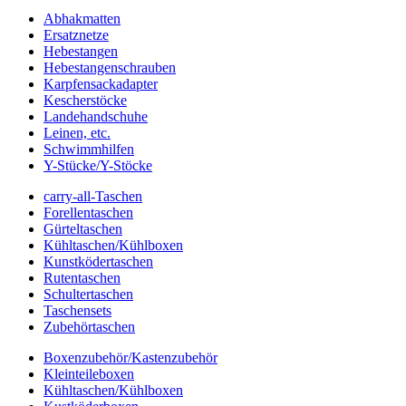
Abhakmatten
Ersatznetze
Hebestangen
Hebestangenschrauben
Karpfensackadapter
Kescherstöcke
Landehandschuhe
Leinen, etc.
Schwimmhilfen
Y-Stücke/Y-Stöcke
carry-all-Taschen
Forellentaschen
Gürteltaschen
Kühltaschen/Kühlboxen
Kunstködertaschen
Rutentaschen
Schultertaschen
Taschensets
Zubehörtaschen
Boxenzubehör/Kastenzubehör
Kleinteileboxen
Kühltaschen/Kühlboxen