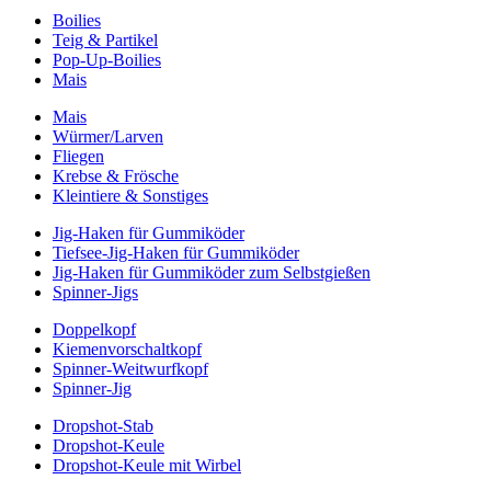
Boilies
Teig & Partikel
Pop-Up-Boilies
Mais
Mais
Würmer/Larven
Fliegen
Krebse & Frösche
Kleintiere & Sonstiges
Jig-Haken für Gummiköder
Tiefsee-Jig-Haken für Gummiköder
Jig-Haken für Gummiköder zum Selbstgießen
Spinner-Jigs
Doppelkopf
Kiemenvorschaltkopf
Spinner-Weitwurfkopf
Spinner-Jig
Dropshot-Stab
Dropshot-Keule
Dropshot-Keule mit Wirbel