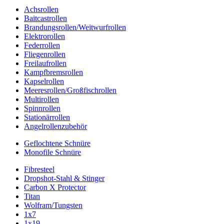
Achsrollen
Baitcastrollen
Brandungsrollen/Weitwurfrollen
Elektrorollen
Federrollen
Fliegenrollen
Freilaufrollen
Kampfbremsrollen
Kapselrollen
Meeresrollen/Großfischrollen
Multirollen
Spinnrollen
Stationärrollen
Angelrollenzubehör
Geflochtene Schnüre
Monofile Schnüre
Fibresteel
Dropshot-Stahl & Stinger
Carbon X Protector
Titan
Wolfram/Tungsten
1x7
1x19