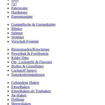
7x7
Paternoster
Hardmono
Eigenmontage
Gummifische & Gummiköder
Blinker
Spinner
Wobbler
Vorschalt-Systeme
Bienenmaden/Rotwürmer
Powerbait & Forellenteig
Köder Dips
Öle, Lockstoffe & Flavours
Boilies & Grundfutter
Lockstoff Sprays
Naturköderimitationen
Gebundene Haken
Einzelhaken
Einzelhaken als Teighaken
Jig-Haken
Drillinge
Meereshaken