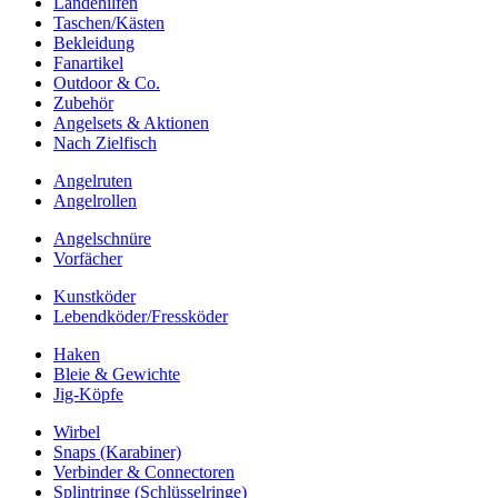
Landehilfen
Taschen/Kästen
Bekleidung
Fanartikel
Outdoor & Co.
Zubehör
Angelsets & Aktionen
Nach Zielfisch
Angelruten
Angelrollen
Angelschnüre
Vorfächer
Kunstköder
Lebendköder/Fressköder
Haken
Bleie & Gewichte
Jig-Köpfe
Wirbel
Snaps (Karabiner)
Verbinder & Connectoren
Splintringe (Schlüsselringe)