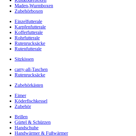
Kustköderboxen
Maden-Wurmboxen
Zubehörboxen
Einzelfutterale
Karpfenfutterale
Kofferfutterale
Rohrfutterale
Rutenrucksäcke
Rutenfutterale
Sitzkissen
carry-all-Taschen
Rutenrucksäcke
Zubehörkästen
Eimer
Köderfischkessel
Zubehör
Brillen
Gürtel & Schürzen
Handschuhe
Handwärmer & Fußwärmer