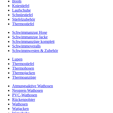
Boots
Kniestiefel
Laufschuhe
Schnürstiefel
Stiefelzubehör
Thermostiefel
Schwimmanzug Hose
Schwimmanzug Jacke
Schwimmanzüge komplett
Schwimmoveralls
Schwimmwesten & Zubehör
Lupen
Thermostiefel
Thermohosen
Thermojacken
Thermoanzüge
Atmungsaktive Wathosen
Neopren-Wathosen
PVC-Wathosen
Rückenpolster
Wathosen
Watjacken