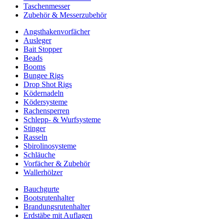
Taschenmesser
Zubehör & Messerzubehör
Angsthakenvorfächer
Ausleger
Bait Stopper
Beads
Booms
Bungee Rigs
Drop Shot Rigs
Ködernadeln
Ködersysteme
Rachensperren
Schlepp- & Wurfsysteme
Stinger
Rasseln
Sbirolinosysteme
Schläuche
Vorfächer & Zubehör
Wallerhölzer
Bauchgurte
Bootsrutenhalter
Brandungsrutenhalter
Erdstäbe mit Auflagen