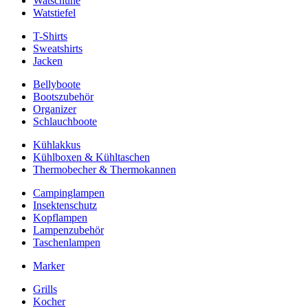
Watschuhe
Watstiefel
T-Shirts
Sweatshirts
Jacken
Bellyboote
Bootszubehör
Organizer
Schlauchboote
Kühlakkus
Kühlboxen & Kühltaschen
Thermobecher & Thermokannen
Campinglampen
Insektenschutz
Kopflampen
Lampenzubehör
Taschenlampen
Marker
Grills
Kocher