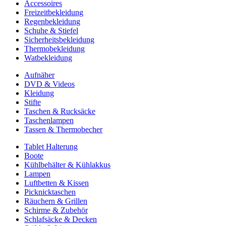
Accessoires
Freizeitbekleidung
Regenbekleidung
Schuhe & Stiefel
Sicherheitsbekleidung
Thermobekleidung
Watbekleidung
Aufnäher
DVD & Videos
Kleidung
Stifte
Taschen & Rucksäcke
Taschenlampen
Tassen & Thermobecher
Tablet Halterung
Boote
Kühlbehälter & Kühlakkus
Lampen
Luftbetten & Kissen
Picknicktaschen
Räuchern & Grillen
Schirme & Zubehör
Schlafsäcke & Decken