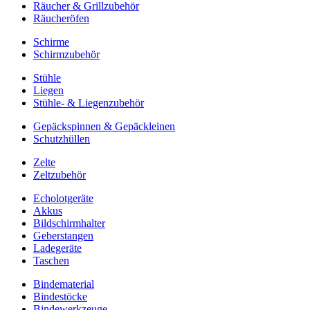
Räucher & Grillzubehör
Räucheröfen
Schirme
Schirmzubehör
Stühle
Liegen
Stühle- & Liegenzubehör
Gepäckspinnen & Gepäckleinen
Schutzhüllen
Zelte
Zeltzubehör
Echolotgeräte
Akkus
Bildschirmhalter
Geberstangen
Ladegeräte
Taschen
Bindematerial
Bindestöcke
Bindewerkzeuge