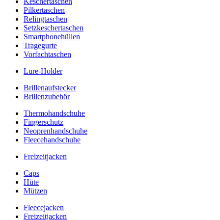
Keschertaschen
Pilkertaschen
Relingtaschen
Setzkeschertaschen
Smartphonehüllen
Tragegurte
Vorfachtaschen
Lure-Holder
Brillenaufstecker
Brillenzubehör
Thermohandschuhe
Fingerschutz
Neoprenhandschuhe
Fleecehandschuhe
Freizeitjacken
Caps
Hüte
Mützen
Fleecejacken
Freizeitjacken