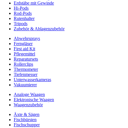
Erdstäbe mit Gewinde
Hi-Pods
Rod-Pods
Rutenhalter
Tripods
Zubehör & Ablagenzubehör
Abwehrsprays
Ferngläser
First aid Kit
Pflegemittel
Reparatursets
Rollerclips
Thermometer
Tiefenmesser
Unterwasserkameras
Vakuumierer
Analoge Waagen
Elektronische Waagen
Waagenzubehör
Äxte & Sägen
Fischbürsten
Fischschupper