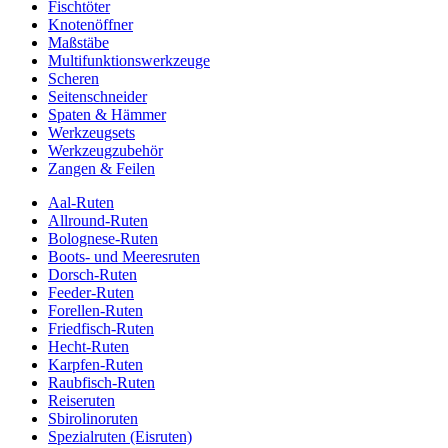
Fischtöter
Knotenöffner
Maßstäbe
Multifunktionswerkzeuge
Scheren
Seitenschneider
Spaten & Hämmer
Werkzeugsets
Werkzeugzubehör
Zangen & Feilen
Aal-Ruten
Allround-Ruten
Bolognese-Ruten
Boots- und Meeresruten
Dorsch-Ruten
Feeder-Ruten
Forellen-Ruten
Friedfisch-Ruten
Hecht-Ruten
Karpfen-Ruten
Raubfisch-Ruten
Reiseruten
Sbirolinoruten
Spezialruten (Eisruten)