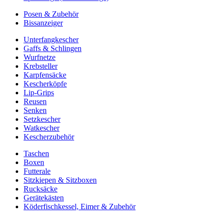
Posen & Zubehör
Bissanzeiger
Unterfangkescher
Gaffs & Schlingen
Wurfnetze
Krebsteller
Karpfensäcke
Kescherköpfe
Lip-Grips
Reusen
Senken
Setzkescher
Watkescher
Kescherzubehör
Taschen
Boxen
Futterale
Sitzkiepen & Sitzboxen
Rucksäcke
Gerätekästen
Köderfischkessel, Eimer & Zubehör