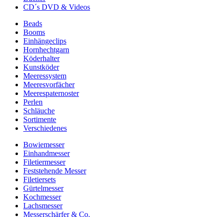
CD´s DVD & Videos
Beads
Booms
Einhängeclips
Hornhechtgarn
Köderhalter
Kunstköder
Meeressystem
Meeresvorfächer
Meerespaternoster
Perlen
Schläuche
Sortimente
Verschiedenes
Bowiemesser
Einhandmesser
Filetiermesser
Feststehende Messer
Filetiersets
Gürtelmesser
Kochmesser
Lachsmesser
Messerschärfer & Co.