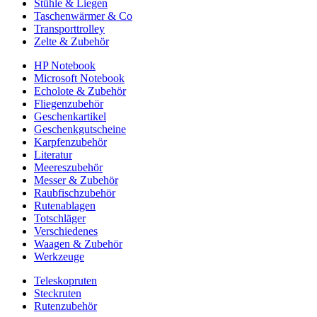
Stühle & Liegen
Taschenwärmer & Co
Transporttrolley
Zelte & Zubehör
HP Notebook
Microsoft Notebook
Echolote & Zubehör
Fliegenzubehör
Geschenkartikel
Geschenkgutscheine
Karpfenzubehör
Literatur
Meereszubehör
Messer & Zubehör
Raubfischzubehör
Rutenablagen
Totschläger
Verschiedenes
Waagen & Zubehör
Werkzeuge
Teleskopruten
Steckruten
Rutenzubehör