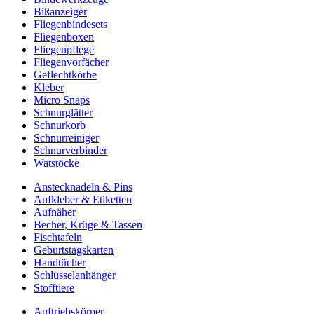
Bißanzeiger
Fliegenbindesets
Fliegenboxen
Fliegenpflege
Fliegenvorfächer
Geflechtkörbe
Kleber
Micro Snaps
Schnurglätter
Schnurkorb
Schnurreiniger
Schnurverbinder
Watstöcke
Anstecknadeln & Pins
Aufkleber & Etiketten
Aufnäher
Becher, Krüge & Tassen
Fischtafeln
Geburtstagskarten
Handtücher
Schlüsselanhänger
Stofftiere
Auftriebskörper