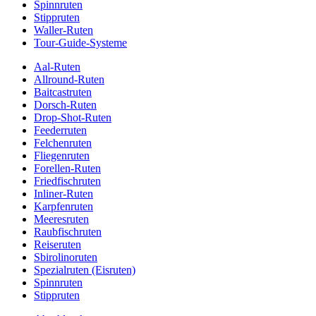
Spinnruten
Stippruten
Waller-Ruten
Tour-Guide-Systeme
Aal-Ruten
Allround-Ruten
Baitcastruten
Dorsch-Ruten
Drop-Shot-Ruten
Feederruten
Felchenruten
Fliegenruten
Forellen-Ruten
Friedfischruten
Inliner-Ruten
Karpfenruten
Meeresruten
Raubfischruten
Reiseruten
Sbirolinoruten
Spezialruten (Eisruten)
Spinnruten
Stippruten