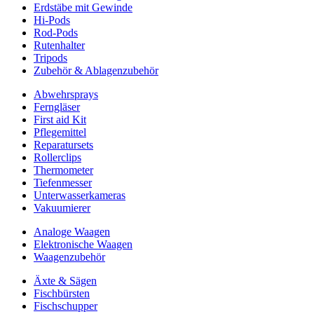
Erdstäbe mit Gewinde
Hi-Pods
Rod-Pods
Rutenhalter
Tripods
Zubehör & Ablagenzubehör
Abwehrsprays
Ferngläser
First aid Kit
Pflegemittel
Reparatursets
Rollerclips
Thermometer
Tiefenmesser
Unterwasserkameras
Vakuumierer
Analoge Waagen
Elektronische Waagen
Waagenzubehör
Äxte & Sägen
Fischbürsten
Fischschupper