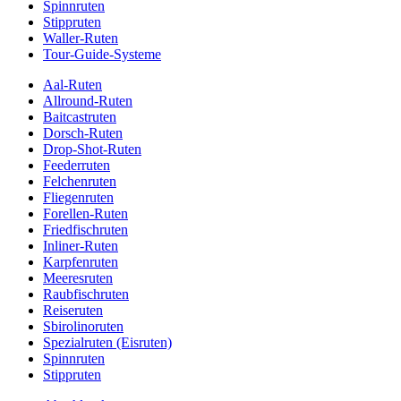
Spinnruten
Stippruten
Waller-Ruten
Tour-Guide-Systeme
Aal-Ruten
Allround-Ruten
Baitcastruten
Dorsch-Ruten
Drop-Shot-Ruten
Feederruten
Felchenruten
Fliegenruten
Forellen-Ruten
Friedfischruten
Inliner-Ruten
Karpfenruten
Meeresruten
Raubfischruten
Reiseruten
Sbirolinoruten
Spezialruten (Eisruten)
Spinnruten
Stippruten