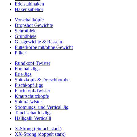
Edelstahlhaken
Hakenzubehör
Vorschaltköpfe
Dropshot-Gewichte
Schrotbleie
Grundbleie
Glasgewichte & Rasseln
Futterkörbe mit/ohne Gewicht
Pilker
Rundkopf-Twister
Football-Jigs
Erie-Jigs
Spittzkopf- & Dorschbombe
Fischkopf-Jigs
Flachkopf-Twister
Krautschutzköpfe
Spinn-Twister
Strömungs- und Vertical-Jig
Tauchschaufel-Jigs
Halligalli-Verticalli
X-Strong (einfach stark)
XX-Strong (doppelt stark)