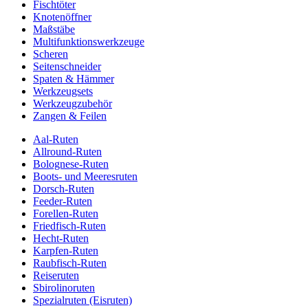
Fischtöter
Knotenöffner
Maßstäbe
Multifunktionswerkzeuge
Scheren
Seitenschneider
Spaten & Hämmer
Werkzeugsets
Werkzeugzubehör
Zangen & Feilen
Aal-Ruten
Allround-Ruten
Bolognese-Ruten
Boots- und Meeresruten
Dorsch-Ruten
Feeder-Ruten
Forellen-Ruten
Friedfisch-Ruten
Hecht-Ruten
Karpfen-Ruten
Raubfisch-Ruten
Reiseruten
Sbirolinoruten
Spezialruten (Eisruten)