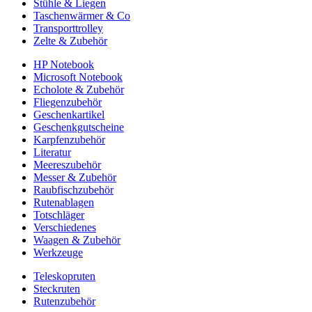
Stühle & Liegen
Taschenwärmer & Co
Transporttrolley
Zelte & Zubehör
HP Notebook
Microsoft Notebook
Echolote & Zubehör
Fliegenzubehör
Geschenkartikel
Geschenkgutscheine
Karpfenzubehör
Literatur
Meereszubehör
Messer & Zubehör
Raubfischzubehör
Rutenablagen
Totschläger
Verschiedenes
Waagen & Zubehör
Werkzeuge
Teleskopruten
Steckruten
Rutenzubehör