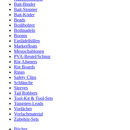
Bait-Binder
Bait-Stopper
Bait-Köder
Beads
Boilibohrer
Boilinadeln
Booms
Einfädelhilfen
Markerfloats
Messschablonen
PVA-Beutel/Schnur
Rig Aligners
Rig Boards
Rings
Safety Clips
Schläuche
Sleeves
Tail Rubbers
Tool-Kit & Tool-Sets
Tungsten-Leads
Vorfächer
Vorfachmaterial
Zubehör-Sets
Bücher