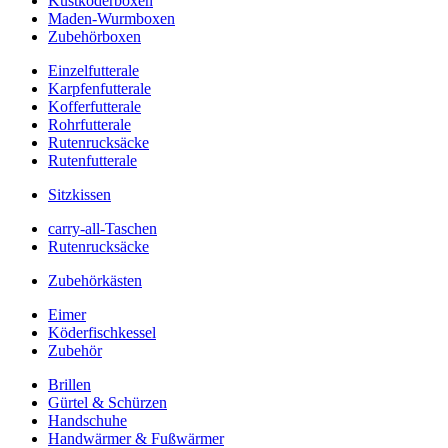
Kustköderboxen
Maden-Wurmboxen
Zubehörboxen
Einzelfutterale
Karpfenfutterale
Kofferfutterale
Rohrfutterale
Rutenrucksäcke
Rutenfutterale
Sitzkissen
carry-all-Taschen
Rutenrucksäcke
Zubehörkästen
Eimer
Köderfischkessel
Zubehör
Brillen
Gürtel & Schürzen
Handschuhe
Handwärmer & Fußwärmer