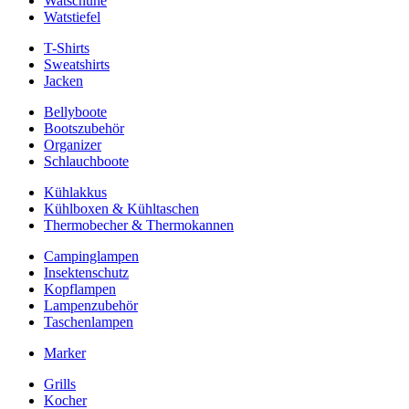
Watschuhe
Watstiefel
T-Shirts
Sweatshirts
Jacken
Bellyboote
Bootszubehör
Organizer
Schlauchboote
Kühlakkus
Kühlboxen & Kühltaschen
Thermobecher & Thermokannen
Campinglampen
Insektenschutz
Kopflampen
Lampenzubehör
Taschenlampen
Marker
Grills
Kocher