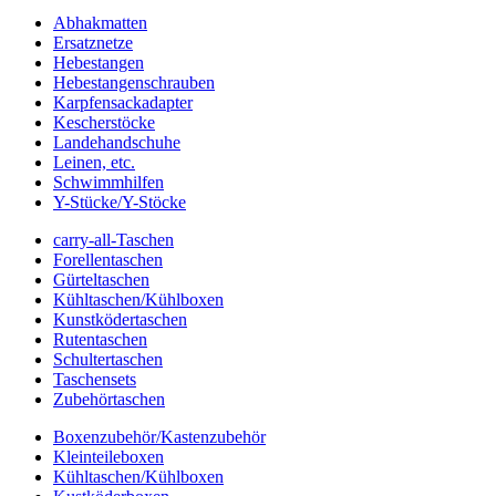
Abhakmatten
Ersatznetze
Hebestangen
Hebestangenschrauben
Karpfensackadapter
Kescherstöcke
Landehandschuhe
Leinen, etc.
Schwimmhilfen
Y-Stücke/Y-Stöcke
carry-all-Taschen
Forellentaschen
Gürteltaschen
Kühltaschen/Kühlboxen
Kunstködertaschen
Rutentaschen
Schultertaschen
Taschensets
Zubehörtaschen
Boxenzubehör/Kastenzubehör
Kleinteileboxen
Kühltaschen/Kühlboxen