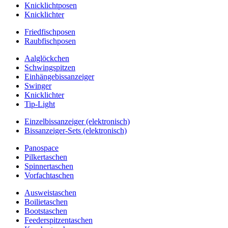
Knicklichtposen
Knicklichter
Friedfischposen
Raubfischposen
Aalglöckchen
Schwingspitzen
Einhängebissanzeiger
Swinger
Knicklichter
Tip-Light
Einzelbissanzeiger (elektronisch)
Bissanzeiger-Sets (elektronisch)
Panospace
Pilkertaschen
Spinnertaschen
Vorfachtaschen
Ausweistaschen
Boilietaschen
Bootstaschen
Feederspitzentaschen