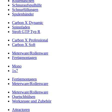
Rollentaschen
Schnuraufspulhilfe
Schnurfüllungen
Spulenbänder
Carbon X Dynamic
Spinnfaden
Stroft GTP Typ R
Carbon X Professional
Carbon X Soft
Meterware/Rollenware
Fertigmontagen
Mono
1x7
Fertigmontagen
Meterware/Rollenware
Meterware/Rollenware
Quetschhülsen
Werkzeuge und Zubehör
Attractoren