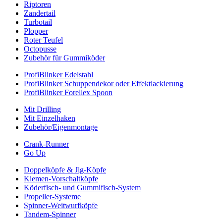
Riptoren
Zandertail
Turbotail
Plopper
Roter Teufel
Octopusse
Zubehör für Gummiköder
ProfiBlinker Edelstahl
ProfiBlinker Schuppendekor oder Effektlackierung
ProfiBlinker Forellex Spoon
Mit Drilling
Mit Einzelhaken
Zubehör/Eigenmontage
Crank-Runner
Go Up
Doppelköpfe & Jig-Köpfe
Kiemen-Vorschaltköpfe
Köderfisch- und Gummifisch-System
Propeller-Systeme
Spinner-Weitwurfköpfe
Tandem-Spinner