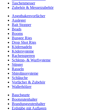
Taschenmesser
Zubehör & Messerzubehör
Angsthakenvorfächer
Ausleger
Bait Stopper
Beads
Booms
Bungee Rigs
Drop Shot Rigs
Ködernadeln
Ködersysteme
Rachensperren
Schlepp- & Wurfsysteme
Stinger
Rasseln
Sbirolinosysteme
Schläuche
Vorfächer & Zubehör
Wallerhölzer
Bauchgurte
Bootsrutenhalter
Brandungsrutenhalter
Erdstäbe mit Auflagen