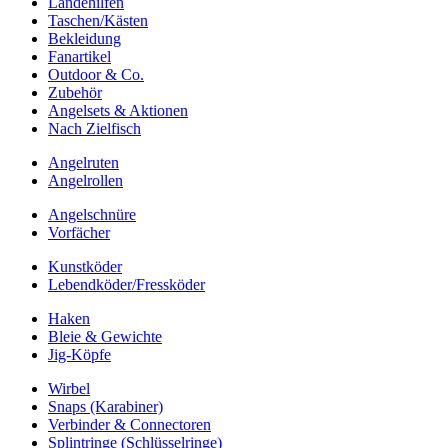
Landehilfen
Taschen/Kästen
Bekleidung
Fanartikel
Outdoor & Co.
Zubehör
Angelsets & Aktionen
Nach Zielfisch
Angelruten
Angelrollen
Angelschnüre
Vorfächer
Kunstköder
Lebendköder/Fressköder
Haken
Bleie & Gewichte
Jig-Köpfe
Wirbel
Snaps (Karabiner)
Verbinder & Connectoren
Splintringe (Schlüsselringe)