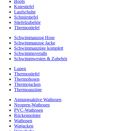
Boots
Kniestiefel
Laufschuhe
Schnürstiefel
Stiefelzubehör
Thermostiefel
Schwimmanzug Hose
Schwimmanzug Jacke
Schwimmanzüge komplett
Schwimmoveralls
Schwimmwesten & Zubehör
Lupen
Thermostiefel
Thermohosen
Thermojacken
Thermoanzüge
Atmungsaktive Wathosen
Neopren-Wathosen
PVC-Wathosen
Rückenpolster
Wathosen
Watjacken