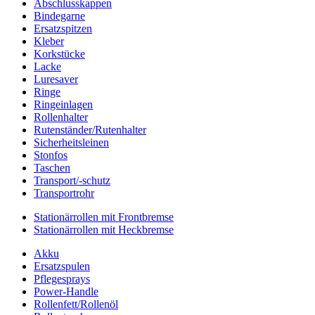
Abschlusskappen
Bindegarne
Ersatzspitzen
Kleber
Korkstücke
Lacke
Luresaver
Ringe
Ringeinlagen
Rollenhalter
Rutenständer/Rutenhalter
Sicherheitsleinen
Stonfos
Taschen
Transport/-schutz
Transportrohr
Stationärrollen mit Frontbremse
Stationärrollen mit Heckbremse
Akku
Ersatzspulen
Pflegesprays
Power-Handle
Rollenfett/Rollenöl