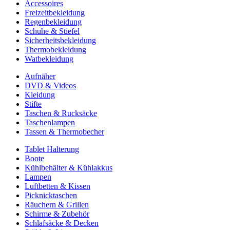
Accessoires
Freizeitbekleidung
Regenbekleidung
Schuhe & Stiefel
Sicherheitsbekleidung
Thermobekleidung
Watbekleidung
Aufnäher
DVD & Videos
Kleidung
Stifte
Taschen & Rucksäcke
Taschenlampen
Tassen & Thermobecher
Tablet Halterung
Boote
Kühlbehälter & Kühlakkus
Lampen
Luftbetten & Kissen
Picknicktaschen
Räuchern & Grillen
Schirme & Zubehör
Schlafsäcke & Decken