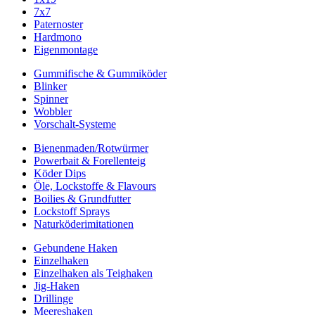
7x7
Paternoster
Hardmono
Eigenmontage
Gummifische & Gummiköder
Blinker
Spinner
Wobbler
Vorschalt-Systeme
Bienenmaden/Rotwürmer
Powerbait & Forellenteig
Köder Dips
Öle, Lockstoffe & Flavours
Boilies & Grundfutter
Lockstoff Sprays
Naturköderimitationen
Gebundene Haken
Einzelhaken
Einzelhaken als Teighaken
Jig-Haken
Drillinge
Meereshaken