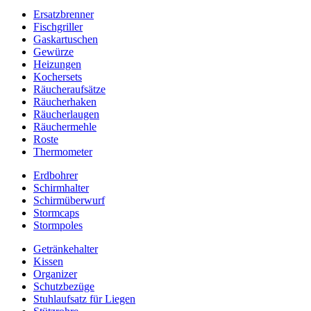
Ersatzbrenner
Fischgriller
Gaskartuschen
Gewürze
Heizungen
Kochersets
Räucheraufsätze
Räucherhaken
Räucherlaugen
Räuchermehle
Roste
Thermometer
Erdbohrer
Schirmhalter
Schirmüberwurf
Stormcaps
Stormpoles
Getränkehalter
Kissen
Organizer
Schutzbezüge
Stuhlaufsatz für Liegen