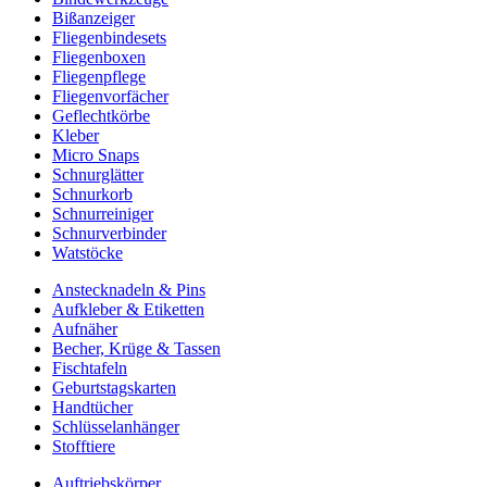
Bißanzeiger
Fliegenbindesets
Fliegenboxen
Fliegenpflege
Fliegenvorfächer
Geflechtkörbe
Kleber
Micro Snaps
Schnurglätter
Schnurkorb
Schnurreiniger
Schnurverbinder
Watstöcke
Anstecknadeln & Pins
Aufkleber & Etiketten
Aufnäher
Becher, Krüge & Tassen
Fischtafeln
Geburtstagskarten
Handtücher
Schlüsselanhänger
Stofftiere
Auftriebskörper