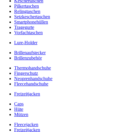
Keschertaschen
Pilkertaschen
Relingtaschen
Setzkeschertaschen
Smartphonehüllen
Tragegurte
Vorfachtaschen
Lure-Holder
Brillenaufstecker
Brillenzubehör
Thermohandschuhe
Fingerschutz
Neoprenhandschuhe
Fleecehandschuhe
Freizeitjacken
Caps
Hüte
Mützen
Fleecejacken
Freizeitjacken