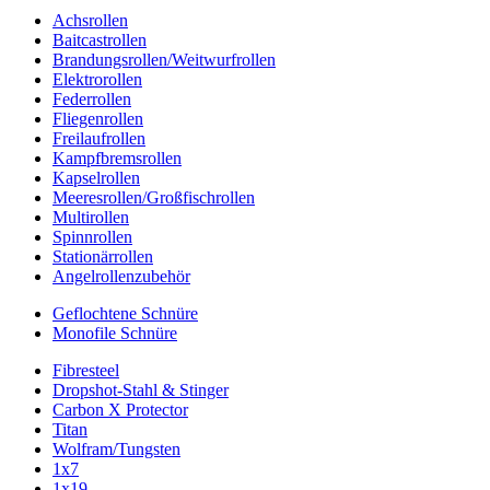
Achsrollen
Baitcastrollen
Brandungsrollen/Weitwurfrollen
Elektrorollen
Federrollen
Fliegenrollen
Freilaufrollen
Kampfbremsrollen
Kapselrollen
Meeresrollen/Großfischrollen
Multirollen
Spinnrollen
Stationärrollen
Angelrollenzubehör
Geflochtene Schnüre
Monofile Schnüre
Fibresteel
Dropshot-Stahl & Stinger
Carbon X Protector
Titan
Wolfram/Tungsten
1x7
1x19