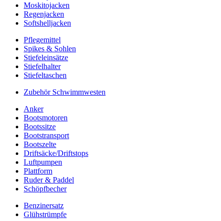
Moskitojacken
Regenjacken
Softshelljacken
Pflegemittel
Spikes & Sohlen
Stiefeleinsätze
Stiefelhalter
Stiefeltaschen
Zubehör Schwimmwesten
Anker
Bootsmotoren
Bootssitze
Bootstransport
Bootszelte
Driftsäcke/Driftstops
Luftpumpen
Plattform
Ruder & Paddel
Schöpfbecher
Benzinersatz
Glühstrümpfe