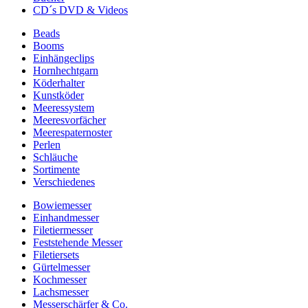
CD´s DVD & Videos
Beads
Booms
Einhängeclips
Hornhechtgarn
Köderhalter
Kunstköder
Meeressystem
Meeresvorfächer
Meerespaternoster
Perlen
Schläuche
Sortimente
Verschiedenes
Bowiemesser
Einhandmesser
Filetiermesser
Feststehende Messer
Filetiersets
Gürtelmesser
Kochmesser
Lachsmesser
Messerschärfer & Co.