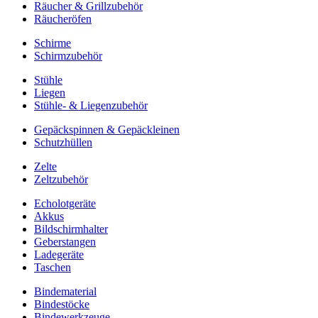
Räucher & Grillzubehör
Räucheröfen
Schirme
Schirmzubehör
Stühle
Liegen
Stühle- & Liegenzubehör
Gepäckspinnen & Gepäckleinen
Schutzhüllen
Zelte
Zeltzubehör
Echolotgeräte
Akkus
Bildschirmhalter
Geberstangen
Ladegeräte
Taschen
Bindematerial
Bindestöcke
Bindewerkzeuge