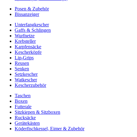
Posen & Zubehör
Bissanzeiger
Unterfangkescher
Gaffs & Schlingen
Wurfnetze
Krebsteller
Karpfensäcke
Kescherköpfe
Lip-Grips
Reusen
Senken
Setzkescher
Watkescher
Kescherzubehör
Taschen
Boxen
Futterale
Sitzkiepen & Sitzboxen
Rucksäcke
Gerätekästen
Köderfischkessel, Eimer & Zubehör