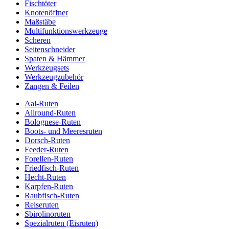
Fischtöter
Knotenöffner
Maßstäbe
Multifunktionswerkzeuge
Scheren
Seitenschneider
Spaten & Hämmer
Werkzeugsets
Werkzeugzubehör
Zangen & Feilen
Aal-Ruten
Allround-Ruten
Bolognese-Ruten
Boots- und Meeresruten
Dorsch-Ruten
Feeder-Ruten
Forellen-Ruten
Friedfisch-Ruten
Hecht-Ruten
Karpfen-Ruten
Raubfisch-Ruten
Reiseruten
Sbirolinoruten
Spezialruten (Eisruten)