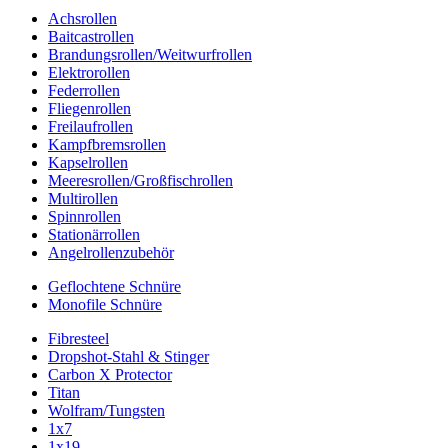
Achsrollen
Baitcastrollen
Brandungsrollen/Weitwurfrollen
Elektrorollen
Federrollen
Fliegenrollen
Freilaufrollen
Kampfbremsrollen
Kapselrollen
Meeresrollen/Großfischrollen
Multirollen
Spinnrollen
Stationärrollen
Angelrollenzubehör
Geflochtene Schnüre
Monofile Schnüre
Fibresteel
Dropshot-Stahl & Stinger
Carbon X Protector
Titan
Wolfram/Tungsten
1x7
1x19