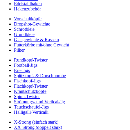
Edelstahlhaken
Hakenzubehör
Vorschaltköpfe
Dropshot-Gewichte
Schrotbleie
Grundbleie
Glasgewichte & Rasseln
Futterkörbe mit/ohne Gewicht
Pilker
Rundkopf-Twister
Football-Jigs
Erie-Jigs
Spittzkopf- & Dorschbombe
Fischkopf-Jigs
Flachkopf-Twister
Krautschutzköpfe
Spinn-Twister
Strömungs- und Vertical-Jig
Tauchschaufel-Jigs
Halligalli-Verticalli
X-Strong (einfach stark)
XX-Strong (doppelt stark)