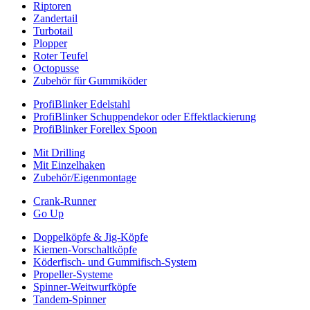
Riptoren
Zandertail
Turbotail
Plopper
Roter Teufel
Octopusse
Zubehör für Gummiköder
ProfiBlinker Edelstahl
ProfiBlinker Schuppendekor oder Effektlackierung
ProfiBlinker Forellex Spoon
Mit Drilling
Mit Einzelhaken
Zubehör/Eigenmontage
Crank-Runner
Go Up
Doppelköpfe & Jig-Köpfe
Kiemen-Vorschaltköpfe
Köderfisch- und Gummifisch-System
Propeller-Systeme
Spinner-Weitwurfköpfe
Tandem-Spinner