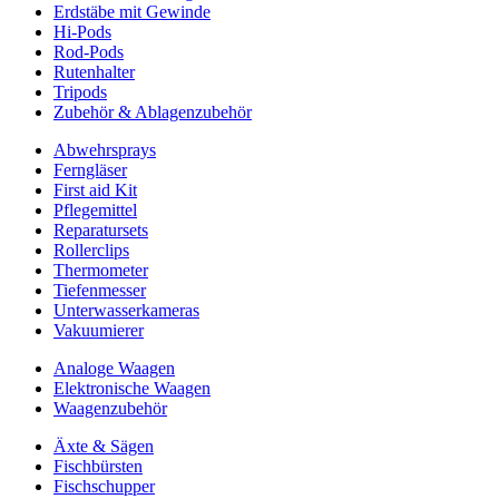
Erdstäbe mit Gewinde
Hi-Pods
Rod-Pods
Rutenhalter
Tripods
Zubehör & Ablagenzubehör
Abwehrsprays
Ferngläser
First aid Kit
Pflegemittel
Reparatursets
Rollerclips
Thermometer
Tiefenmesser
Unterwasserkameras
Vakuumierer
Analoge Waagen
Elektronische Waagen
Waagenzubehör
Äxte & Sägen
Fischbürsten
Fischschupper