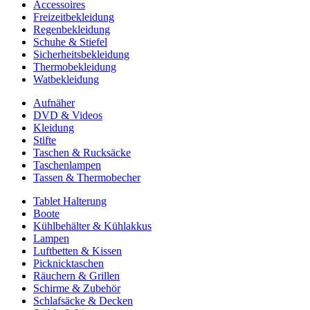
Accessoires
Freizeitbekleidung
Regenbekleidung
Schuhe & Stiefel
Sicherheitsbekleidung
Thermobekleidung
Watbekleidung
Aufnäher
DVD & Videos
Kleidung
Stifte
Taschen & Rucksäcke
Taschenlampen
Tassen & Thermobecher
Tablet Halterung
Boote
Kühlbehälter & Kühlakkus
Lampen
Luftbetten & Kissen
Picknicktaschen
Räuchern & Grillen
Schirme & Zubehör
Schlafsäcke & Decken