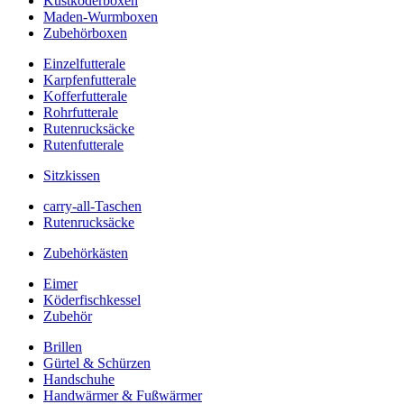
Kustköderboxen
Maden-Wurmboxen
Zubehörboxen
Einzelfutterale
Karpfenfutterale
Kofferfutterale
Rohrfutterale
Rutenrucksäcke
Rutenfutterale
Sitzkissen
carry-all-Taschen
Rutenrucksäcke
Zubehörkästen
Eimer
Köderfischkessel
Zubehör
Brillen
Gürtel & Schürzen
Handschuhe
Handwärmer & Fußwärmer