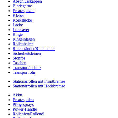
Abschlusskappen
Bindegarne
Ersatzspitzen
Kleber
Korkstücke
Lacke
Luresaver
Ringe
Ringeinlagen
Rollenhalter
Rutenständer/Rutenhalter
Sicherheitsleinen
Stonfos
Taschen
Transport/-schutz
Transportrohr
Stationärrollen mit Frontbremse
Stationärrollen mit Heckbremse
Akku
Ersatzspulen
Pflegesprays
Power-Handle
Rollenfett/Rollenöl