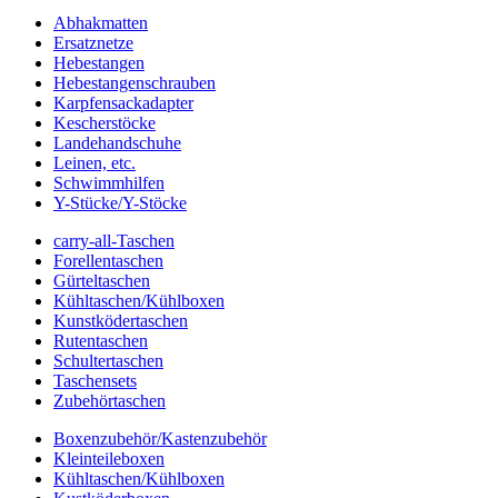
Abhakmatten
Ersatznetze
Hebestangen
Hebestangenschrauben
Karpfensackadapter
Kescherstöcke
Landehandschuhe
Leinen, etc.
Schwimmhilfen
Y-Stücke/Y-Stöcke
carry-all-Taschen
Forellentaschen
Gürteltaschen
Kühltaschen/Kühlboxen
Kunstködertaschen
Rutentaschen
Schultertaschen
Taschensets
Zubehörtaschen
Boxenzubehör/Kastenzubehör
Kleinteileboxen
Kühltaschen/Kühlboxen