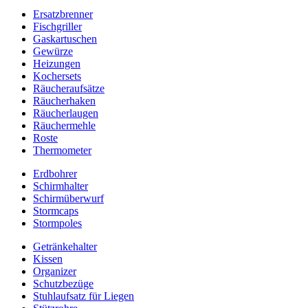
Ersatzbrenner
Fischgriller
Gaskartuschen
Gewürze
Heizungen
Kochersets
Räucheraufsätze
Räucherhaken
Räucherlaugen
Räuchermehle
Roste
Thermometer
Erdbohrer
Schirmhalter
Schirmüberwurf
Stormcaps
Stormpoles
Getränkehalter
Kissen
Organizer
Schutzbezüge
Stuhlaufsatz für Liegen