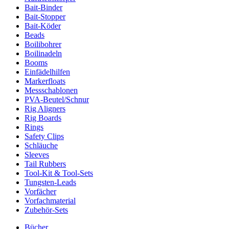
Bait-Binder
Bait-Stopper
Bait-Köder
Beads
Boilibohrer
Boilinadeln
Booms
Einfädelhilfen
Markerfloats
Messschablonen
PVA-Beutel/Schnur
Rig Aligners
Rig Boards
Rings
Safety Clips
Schläuche
Sleeves
Tail Rubbers
Tool-Kit & Tool-Sets
Tungsten-Leads
Vorfächer
Vorfachmaterial
Zubehör-Sets
Bücher