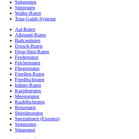
Spinnruten
Stippruten
Waller-Ruten
Tour-Guide-Systeme
Aal-Ruten
Allround-Ruten
Baitcastruten
Dorsch-Ruten
Drop-Shot-Ruten
Feederruten
Felchenruten
Fliegenruten
Forellen-Ruten
Friedfischruten
Inliner-Ruten
Karpfenruten
Meeresruten
Raubfischruten
Reiseruten
Sbirolinoruten
Spezialruten (Eisruten)
Spinnruten
Stippruten