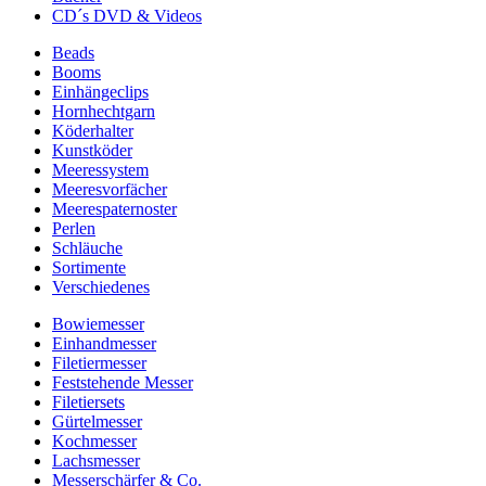
CD´s DVD & Videos
Beads
Booms
Einhängeclips
Hornhechtgarn
Köderhalter
Kunstköder
Meeressystem
Meeresvorfächer
Meerespaternoster
Perlen
Schläuche
Sortimente
Verschiedenes
Bowiemesser
Einhandmesser
Filetiermesser
Feststehende Messer
Filetiersets
Gürtelmesser
Kochmesser
Lachsmesser
Messerschärfer & Co.