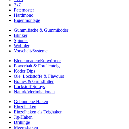
7x7
Paternoster
Hardmono
Eigenmontage
Gummifische & Gummiköder
Blinker
Spinner
Wobbler
Vorschalt-Systeme
Bienenmaden/Rotwürmer
Powerbait & Forellenteig
Köder Dips
Öle, Lockstoffe & Flavours
Boilies & Grundfutter
Lockstoff Sprays
Naturköderimitationen
Gebundene Haken
Einzelhaken
Einzelhaken als Teighaken
Jig-Haken
Drillinge
Meereshaken