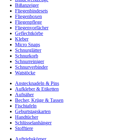
Bißanzeiger
Fliegenbindesets
Fliegenboxen
Fliegenpflege
Fliegenvorfächer
Geflechtkörbe
Kleber
Micro Snaps
Schnurglätter
Schnurkorb
Schnurreiniger
Schnurverbinder
Watstöcke
Anstecknadeln & Pins
Aufkleber & Etiketten
Aufnäher
Becher, Krüge & Tassen
Fischtafeln
Geburtstagskarten
Handtücher
Schlüsselanhänger
Stofftiere
Auftriebskörper