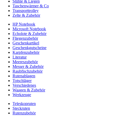
Stühle & Liegen
Taschenwärmer & Co
Transporttrolley
Zelte & Zubehör
HP Notebook
Microsoft Notebook
Echolote & Zubehör
Fliegenzubehör
Geschenkartikel
Geschenkgutscheine
Karpfenzubehör
Literatur
Meereszubehör
Messer & Zubehör
Raubfischzubehör
Rutenablagen
Totschläger
Verschiedenes
Waagen & Zubehör
Werkzeuge
Teleskopruten
Steckruten
Rutenzubehör