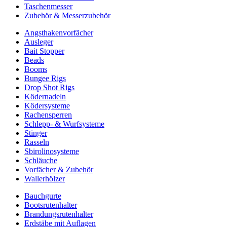
Taschenmesser
Zubehör & Messerzubehör
Angsthakenvorfächer
Ausleger
Bait Stopper
Beads
Booms
Bungee Rigs
Drop Shot Rigs
Ködernadeln
Ködersysteme
Rachensperren
Schlepp- & Wurfsysteme
Stinger
Rasseln
Sbirolinosysteme
Schläuche
Vorfächer & Zubehör
Wallerhölzer
Bauchgurte
Bootsrutenhalter
Brandungsrutenhalter
Erdstäbe mit Auflagen