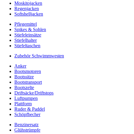
Moskitojacken
Regenjacken
Softshelljacken
Pflegemittel
Spikes & Sohlen
Stiefeleinsätze
Stiefelhalter
Stiefeltaschen
Zubehör Schwimmwesten
Anker
Bootsmotoren
Bootssitze
Bootstransport
Bootszelte
Driftsäcke/Driftstops
Luftpumpen
Plattform
Ruder & Paddel
Schöpfbecher
Benzinersatz
Glühstrümpfe