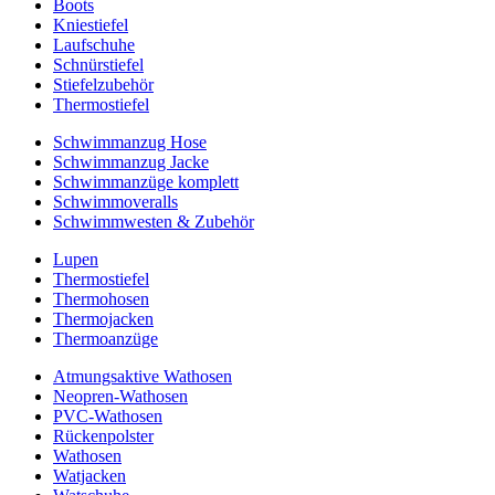
Boots
Kniestiefel
Laufschuhe
Schnürstiefel
Stiefelzubehör
Thermostiefel
Schwimmanzug Hose
Schwimmanzug Jacke
Schwimmanzüge komplett
Schwimmoveralls
Schwimmwesten & Zubehör
Lupen
Thermostiefel
Thermohosen
Thermojacken
Thermoanzüge
Atmungsaktive Wathosen
Neopren-Wathosen
PVC-Wathosen
Rückenpolster
Wathosen
Watjacken