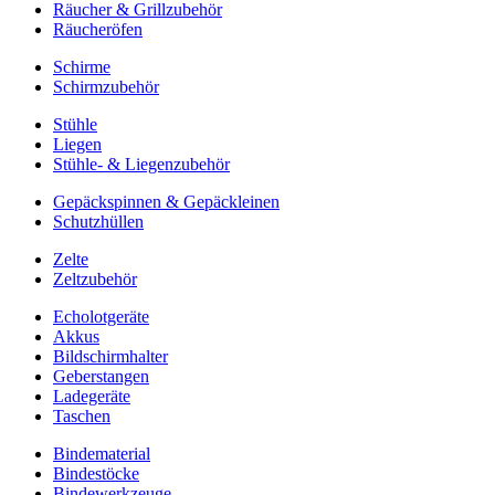
Räucher & Grillzubehör
Räucheröfen
Schirme
Schirmzubehör
Stühle
Liegen
Stühle- & Liegenzubehör
Gepäckspinnen & Gepäckleinen
Schutzhüllen
Zelte
Zeltzubehör
Echolotgeräte
Akkus
Bildschirmhalter
Geberstangen
Ladegeräte
Taschen
Bindematerial
Bindestöcke
Bindewerkzeuge