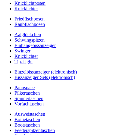
Knicklichtposen
Knicklichter
Friedfischposen
Raubfischposen
Aalglöckchen
Schwingspitzen
Einhängebissanzeiger
Swinger
Knicklichter
Tip-Light
Einzelbissanzeiger (elektronisch)
Bissanzeiger-Sets (elektronisch)
Panospace
Pilkertaschen
Spinnertaschen
Vorfachtaschen
Ausweistaschen
Boilietaschen
Bootstaschen
Feederspitzentaschen