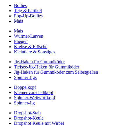
Boilies
Teig & Partikel
Pop-Up-Boilies
Mais
Mais
Würmer/Larven
Fliegen
Krebse & Frösche
Kleintiere & Sonstiges
Jig-Haken für Gummiköder
Tiefsee-Jig-Haken für Gummiköder
Jig-Haken für Gummiköder zum Selbstgießen
Spinner-Jigs
Doppelkopf
Kiemenvorschaltkopf
Spinner-Weitwurfkopf
Spinner-Jig
Dropshot-Stab
Dropshot-Keule
Dropshot-Keule mit Wirbel