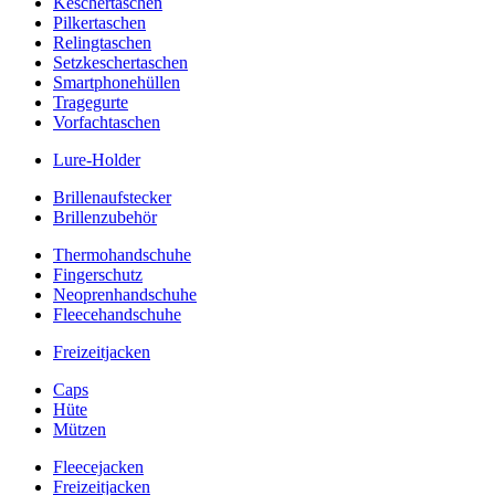
Keschertaschen
Pilkertaschen
Relingtaschen
Setzkeschertaschen
Smartphonehüllen
Tragegurte
Vorfachtaschen
Lure-Holder
Brillenaufstecker
Brillenzubehör
Thermohandschuhe
Fingerschutz
Neoprenhandschuhe
Fleecehandschuhe
Freizeitjacken
Caps
Hüte
Mützen
Fleecejacken
Freizeitjacken