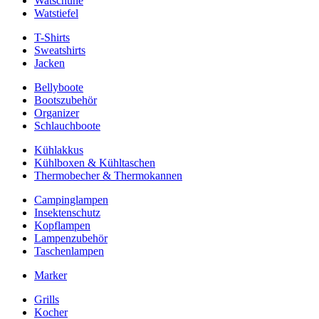
Watschuhe
Watstiefel
T-Shirts
Sweatshirts
Jacken
Bellyboote
Bootszubehör
Organizer
Schlauchboote
Kühlakkus
Kühlboxen & Kühltaschen
Thermobecher & Thermokannen
Campinglampen
Insektenschutz
Kopflampen
Lampenzubehör
Taschenlampen
Marker
Grills
Kocher