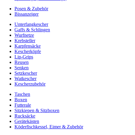
Posen & Zubehör
Bissanzeiger
Unterfangkescher
Gaffs & Schlingen
Wurfnetze
Krebsteller
Karpfensäcke
Kescherköpfe
Lip-Grips
Reusen
Senken
Setzkescher
Watkescher
Kescherzubehör
Taschen
Boxen
Futterale
Sitzkiepen & Sitzboxen
Rucksäcke
Gerätekästen
Köderfischkessel, Eimer & Zubehör