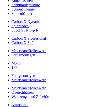
Rollentaschen
Schnuraufspulhilfe
Schnurfüllungen
Spulenbänder
Carbon X Dynamic
Spinnfaden
Stroft GTP Typ R
Carbon X Professional
Carbon X Soft
Meterware/Rollenware
Fertigmontagen
Mono
1x7
Fertigmontagen
Meterware/Rollenware
Meterware/Rollenware
Quetschhülsen
Werkzeuge und Zubehör
Attractoren