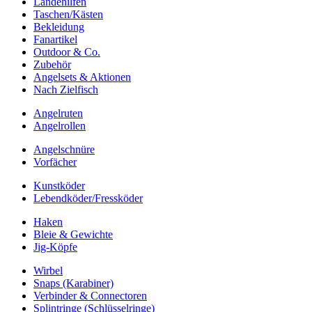
Landehilfen
Taschen/Kästen
Bekleidung
Fanartikel
Outdoor & Co.
Zubehör
Angelsets & Aktionen
Nach Zielfisch
Angelruten
Angelrollen
Angelschnüre
Vorfächer
Kunstköder
Lebendköder/Fressköder
Haken
Bleie & Gewichte
Jig-Köpfe
Wirbel
Snaps (Karabiner)
Verbinder & Connectoren
Splintringe (Schlüsselringe)