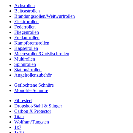
Achsrollen
Baitcastrollen
Brandungsrollen/Weitwurfrollen
Elektrorollen
Federrollen
Fliegenrollen
Freilaufrollen
Kampfbremsrollen
Kapselrollen
Meeresrollen/Großfischrollen
Multirollen
Spinnrollen
Stationärrollen
Angelrollenzubehör
Geflochtene Schnüre
Monofile Schnüre
Fibresteel
Dropshot-Stahl & Stinger
Carbon X Protector
Titan
Wolfram/Tungsten
1x7
1x19