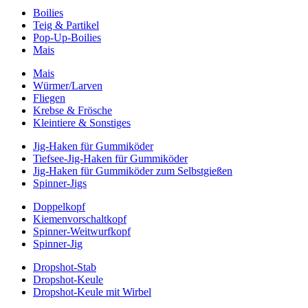
Boilies
Teig & Partikel
Pop-Up-Boilies
Mais
Mais
Würmer/Larven
Fliegen
Krebse & Frösche
Kleintiere & Sonstiges
Jig-Haken für Gummiköder
Tiefsee-Jig-Haken für Gummiköder
Jig-Haken für Gummiköder zum Selbstgießen
Spinner-Jigs
Doppelkopf
Kiemenvorschaltkopf
Spinner-Weitwurfkopf
Spinner-Jig
Dropshot-Stab
Dropshot-Keule
Dropshot-Keule mit Wirbel