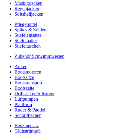
Moskitojacken
Regenjacken
Softshelljacken
Pflegemittel
Spikes & Sohlen
Stiefeleinsätze
Stiefelhalter
Stiefeltaschen
Zubehör Schwimmwesten
Anker
Bootsmotoren
Bootssitze
Bootstransport
Bootszelte
Driftsäcke/Driftstops
Luftpumpen
Plattform
Ruder & Paddel
Schöpfbecher
Benzinersatz
Glühstrümpfe