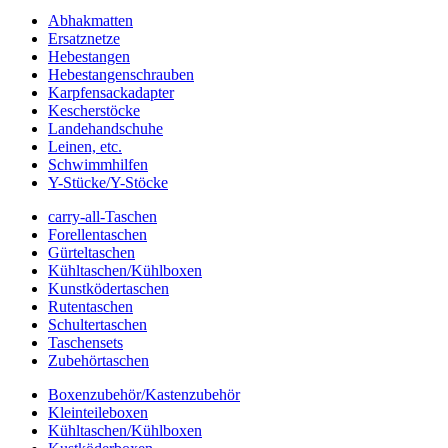
Abhakmatten
Ersatznetze
Hebestangen
Hebestangenschrauben
Karpfensackadapter
Kescherstöcke
Landehandschuhe
Leinen, etc.
Schwimmhilfen
Y-Stücke/Y-Stöcke
carry-all-Taschen
Forellentaschen
Gürteltaschen
Kühltaschen/Kühlboxen
Kunstködertaschen
Rutentaschen
Schultertaschen
Taschensets
Zubehörtaschen
Boxenzubehör/Kastenzubehör
Kleinteileboxen
Kühltaschen/Kühlboxen