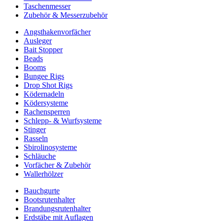
Taschenmesser
Zubehör & Messerzubehör
Angsthakenvorfächer
Ausleger
Bait Stopper
Beads
Booms
Bungee Rigs
Drop Shot Rigs
Ködernadeln
Ködersysteme
Rachensperren
Schlepp- & Wurfsysteme
Stinger
Rasseln
Sbirolinosysteme
Schläuche
Vorfächer & Zubehör
Wallerhölzer
Bauchgurte
Bootsrutenhalter
Brandungsrutenhalter
Erdstäbe mit Auflagen