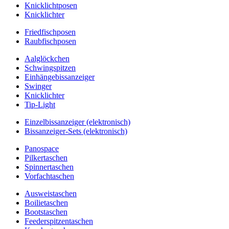
Knicklichtposen
Knicklichter
Friedfischposen
Raubfischposen
Aalglöckchen
Schwingspitzen
Einhängebissanzeiger
Swinger
Knicklichter
Tip-Light
Einzelbissanzeiger (elektronisch)
Bissanzeiger-Sets (elektronisch)
Panospace
Pilkertaschen
Spinnertaschen
Vorfachtaschen
Ausweistaschen
Boilietaschen
Bootstaschen
Feederspitzentaschen