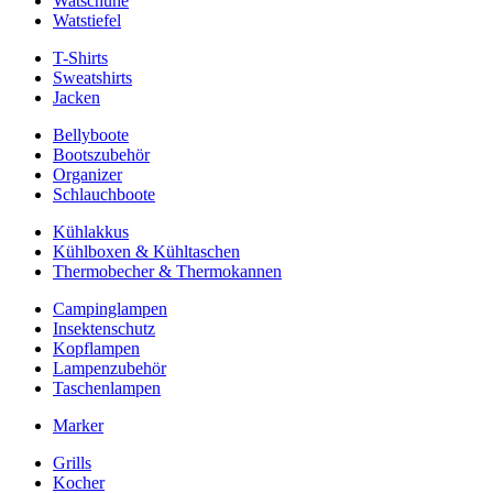
Watschuhe
Watstiefel
T-Shirts
Sweatshirts
Jacken
Bellyboote
Bootszubehör
Organizer
Schlauchboote
Kühlakkus
Kühlboxen & Kühltaschen
Thermobecher & Thermokannen
Campinglampen
Insektenschutz
Kopflampen
Lampenzubehör
Taschenlampen
Marker
Grills
Kocher