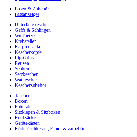
Posen & Zubehör
Bissanzeiger
Unterfangkescher
Gaffs & Schlingen
Wurfnetze
Krebsteller
Karpfensäcke
Kescherköpfe
Lip-Grips
Reusen
Senken
Setzkescher
Watkescher
Kescherzubehör
Taschen
Boxen
Futterale
Sitzkiepen & Sitzboxen
Rucksäcke
Gerätekästen
Köderfischkessel, Eimer & Zubehör