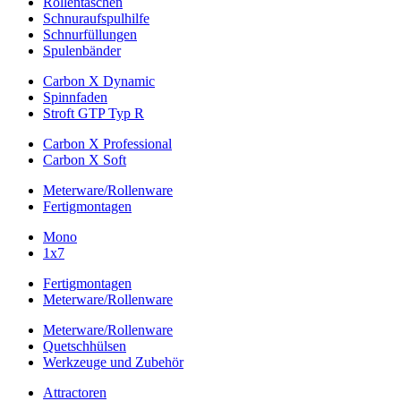
Rollentaschen
Schnuraufspulhilfe
Schnurfüllungen
Spulenbänder
Carbon X Dynamic
Spinnfaden
Stroft GTP Typ R
Carbon X Professional
Carbon X Soft
Meterware/Rollenware
Fertigmontagen
Mono
1x7
Fertigmontagen
Meterware/Rollenware
Meterware/Rollenware
Quetschhülsen
Werkzeuge und Zubehör
Attractoren