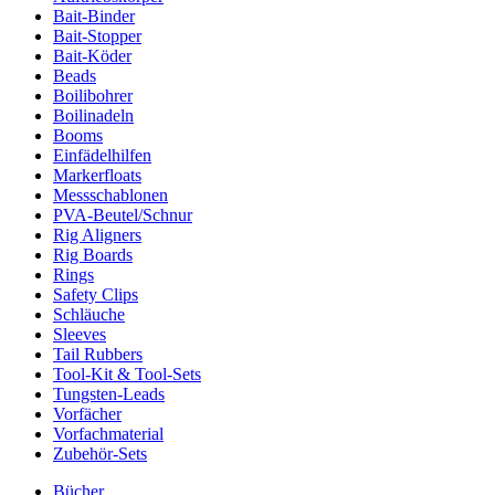
Bait-Binder
Bait-Stopper
Bait-Köder
Beads
Boilibohrer
Boilinadeln
Booms
Einfädelhilfen
Markerfloats
Messschablonen
PVA-Beutel/Schnur
Rig Aligners
Rig Boards
Rings
Safety Clips
Schläuche
Sleeves
Tail Rubbers
Tool-Kit & Tool-Sets
Tungsten-Leads
Vorfächer
Vorfachmaterial
Zubehör-Sets
Bücher