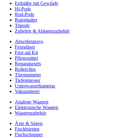
Erdstäbe mit Gewinde
Hi-Pods
Rod-Pods
Rutenhalter
Tripods
Zubehör & Ablagenzubehör
Abwehrsprays
Ferngläser
First aid Kit
Pflegemittel
Reparatursets
Rollerclips
Thermometer
Tiefenmesser
Unterwasserkameras
Vakuumierer
Analoge Waagen
Elektronische Waagen
Waagenzubehör
Äxte & Sägen
Fischbürsten
Fischschupper