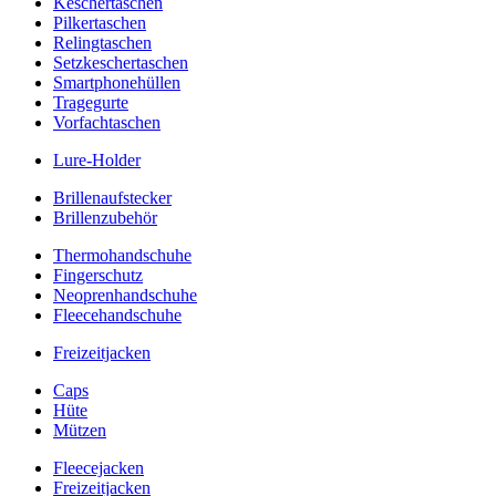
Keschertaschen
Pilkertaschen
Relingtaschen
Setzkeschertaschen
Smartphonehüllen
Tragegurte
Vorfachtaschen
Lure-Holder
Brillenaufstecker
Brillenzubehör
Thermohandschuhe
Fingerschutz
Neoprenhandschuhe
Fleecehandschuhe
Freizeitjacken
Caps
Hüte
Mützen
Fleecejacken
Freizeitjacken