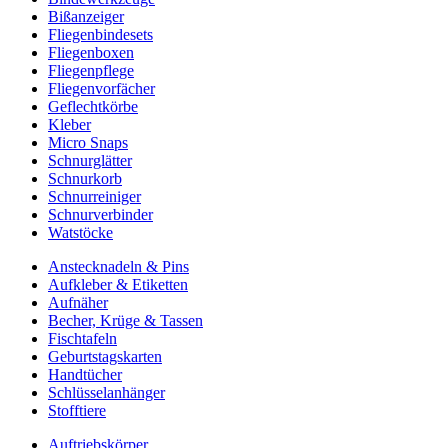
Bißanzeiger
Fliegenbindesets
Fliegenboxen
Fliegenpflege
Fliegenvorfächer
Geflechtkörbe
Kleber
Micro Snaps
Schnurglätter
Schnurkorb
Schnurreiniger
Schnurverbinder
Watstöcke
Anstecknadeln & Pins
Aufkleber & Etiketten
Aufnäher
Becher, Krüge & Tassen
Fischtafeln
Geburtstagskarten
Handtücher
Schlüsselanhänger
Stofftiere
Auftriebskörper