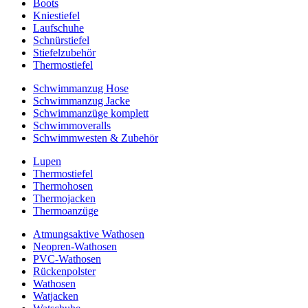
Boots
Kniestiefel
Laufschuhe
Schnürstiefel
Stiefelzubehör
Thermostiefel
Schwimmanzug Hose
Schwimmanzug Jacke
Schwimmanzüge komplett
Schwimmoveralls
Schwimmwesten & Zubehör
Lupen
Thermostiefel
Thermohosen
Thermojacken
Thermoanzüge
Atmungsaktive Wathosen
Neopren-Wathosen
PVC-Wathosen
Rückenpolster
Wathosen
Watjacken