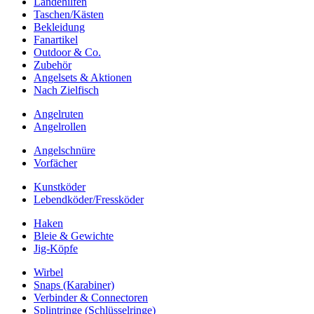
Landehilfen
Taschen/Kästen
Bekleidung
Fanartikel
Outdoor & Co.
Zubehör
Angelsets & Aktionen
Nach Zielfisch
Angelruten
Angelrollen
Angelschnüre
Vorfächer
Kunstköder
Lebendköder/Fressköder
Haken
Bleie & Gewichte
Jig-Köpfe
Wirbel
Snaps (Karabiner)
Verbinder & Connectoren
Splintringe (Schlüsselringe)