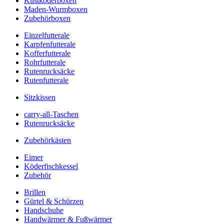
Kustköderboxen
Maden-Wurmboxen
Zubehörboxen
Einzelfutterale
Karpfenfutterale
Kofferfutterale
Rohrfutterale
Rutenrucksäcke
Rutenfutterale
Sitzkissen
carry-all-Taschen
Rutenrucksäcke
Zubehörkästen
Eimer
Köderfischkessel
Zubehör
Brillen
Gürtel & Schürzen
Handschuhe
Handwärmer & Fußwärmer