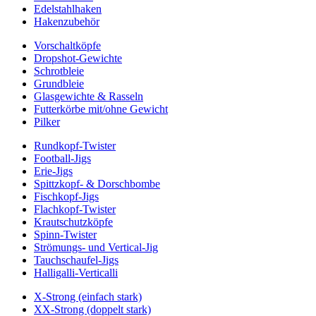
Edelstahlhaken
Hakenzubehör
Vorschaltköpfe
Dropshot-Gewichte
Schrotbleie
Grundbleie
Glasgewichte & Rasseln
Futterkörbe mit/ohne Gewicht
Pilker
Rundkopf-Twister
Football-Jigs
Erie-Jigs
Spittzkopf- & Dorschbombe
Fischkopf-Jigs
Flachkopf-Twister
Krautschutzköpfe
Spinn-Twister
Strömungs- und Vertical-Jig
Tauchschaufel-Jigs
Halligalli-Verticalli
X-Strong (einfach stark)
XX-Strong (doppelt stark)