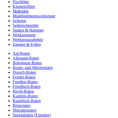
Fischtöter
Knotenöffner
Maßstäbe
Multifunktionswerkzeuge
Scheren
Seitenschneider
Spaten & Hämmer
Werkzeugsets
Werkzeugzubehör
Zangen & Feilen
Aal-Ruten
Allround-Ruten
Bolognese-Ruten
Boots- und Meeresruten
Dorsch-Ruten
Feeder-Ruten
Forellen-Ruten
Friedfisch-Ruten
Hecht-Ruten
Karpfen-Ruten
Raubfisch-Ruten
Reiseruten
Sbirolinoruten
Spezialruten (Eisruten)