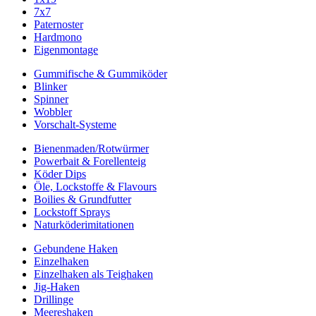
7x7
Paternoster
Hardmono
Eigenmontage
Gummifische & Gummiköder
Blinker
Spinner
Wobbler
Vorschalt-Systeme
Bienenmaden/Rotwürmer
Powerbait & Forellenteig
Köder Dips
Öle, Lockstoffe & Flavours
Boilies & Grundfutter
Lockstoff Sprays
Naturköderimitationen
Gebundene Haken
Einzelhaken
Einzelhaken als Teighaken
Jig-Haken
Drillinge
Meereshaken