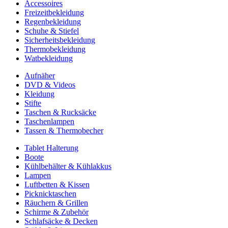
Accessoires
Freizeitbekleidung
Regenbekleidung
Schuhe & Stiefel
Sicherheitsbekleidung
Thermobekleidung
Watbekleidung
Aufnäher
DVD & Videos
Kleidung
Stifte
Taschen & Rucksäcke
Taschenlampen
Tassen & Thermobecher
Tablet Halterung
Boote
Kühlbehälter & Kühlakkus
Lampen
Luftbetten & Kissen
Picknicktaschen
Räuchern & Grillen
Schirme & Zubehör
Schlafsäcke & Decken