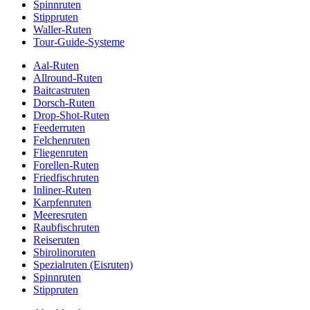
Spinnruten
Stippruten
Waller-Ruten
Tour-Guide-Systeme
Aal-Ruten
Allround-Ruten
Baitcastruten
Dorsch-Ruten
Drop-Shot-Ruten
Feederruten
Felchenruten
Fliegenruten
Forellen-Ruten
Friedfischruten
Inliner-Ruten
Karpfenruten
Meeresruten
Raubfischruten
Reiseruten
Sbirolinoruten
Spezialruten (Eisruten)
Spinnruten
Stippruten