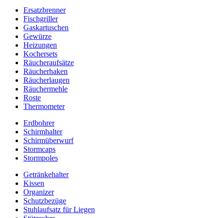
Ersatzbrenner
Fischgriller
Gaskartuschen
Gewürze
Heizungen
Kochersets
Räucheraufsätze
Räucherhaken
Räucherlaugen
Räuchermehle
Roste
Thermometer
Erdbohrer
Schirmhalter
Schirmüberwurf
Stormcaps
Stormpoles
Getränkehalter
Kissen
Organizer
Schutzbezüge
Stuhlaufsatz für Liegen