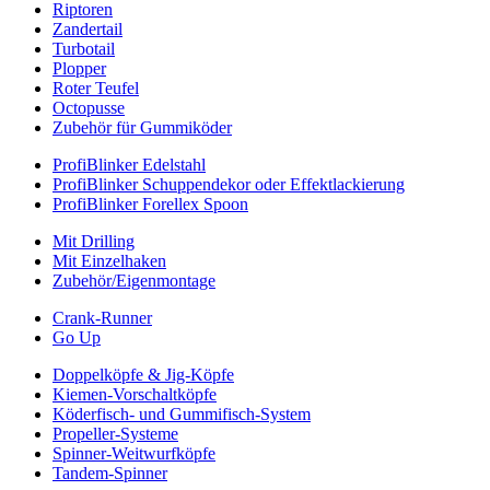
Riptoren
Zandertail
Turbotail
Plopper
Roter Teufel
Octopusse
Zubehör für Gummiköder
ProfiBlinker Edelstahl
ProfiBlinker Schuppendekor oder Effektlackierung
ProfiBlinker Forellex Spoon
Mit Drilling
Mit Einzelhaken
Zubehör/Eigenmontage
Crank-Runner
Go Up
Doppelköpfe & Jig-Köpfe
Kiemen-Vorschaltköpfe
Köderfisch- und Gummifisch-System
Propeller-Systeme
Spinner-Weitwurfköpfe
Tandem-Spinner