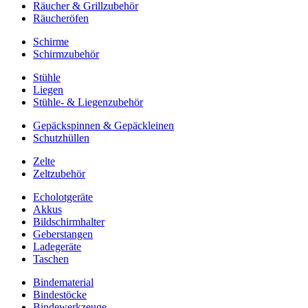
Räucher & Grillzubehör
Räucheröfen
Schirme
Schirmzubehör
Stühle
Liegen
Stühle- & Liegenzubehör
Gepäckspinnen & Gepäckleinen
Schutzhüllen
Zelte
Zeltzubehör
Echolotgeräte
Akkus
Bildschirmhalter
Geberstangen
Ladegeräte
Taschen
Bindematerial
Bindestöcke
Bindewerkzeuge