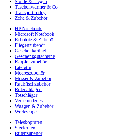
Stühle & Liegen
Taschenwärmer & Co
Transporttrolley
Zelte & Zubehör
HP Notebook
Microsoft Notebook
Echolote & Zubehör
Fliegenzubehör
Geschenkartikel
Geschenkgutscheine
Karpfenzubehör
Literatur
Meereszubehör
Messer & Zubehör
Raubfischzubehör
Rutenablagen
Totschläger
Verschiedenes
Waagen & Zubehör
Werkzeuge
Teleskopruten
Steckruten
Rutenzubehör