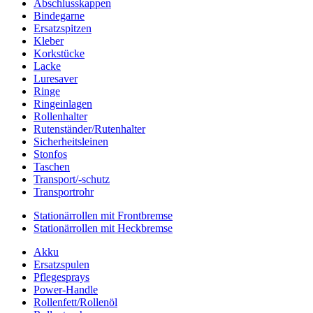
Abschlusskappen
Bindegarne
Ersatzspitzen
Kleber
Korkstücke
Lacke
Luresaver
Ringe
Ringeinlagen
Rollenhalter
Rutenständer/Rutenhalter
Sicherheitsleinen
Stonfos
Taschen
Transport/-schutz
Transportrohr
Stationärrollen mit Frontbremse
Stationärrollen mit Heckbremse
Akku
Ersatzspulen
Pflegesprays
Power-Handle
Rollenfett/Rollenöl