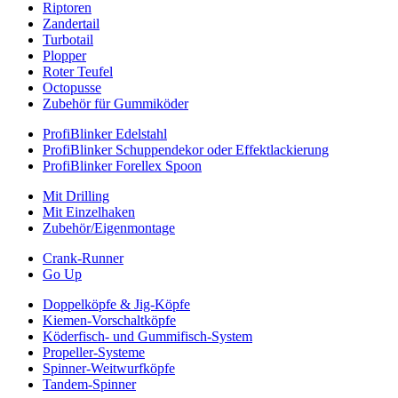
Riptoren
Zandertail
Turbotail
Plopper
Roter Teufel
Octopusse
Zubehör für Gummiköder
ProfiBlinker Edelstahl
ProfiBlinker Schuppendekor oder Effektlackierung
ProfiBlinker Forellex Spoon
Mit Drilling
Mit Einzelhaken
Zubehör/Eigenmontage
Crank-Runner
Go Up
Doppelköpfe & Jig-Köpfe
Kiemen-Vorschaltköpfe
Köderfisch- und Gummifisch-System
Propeller-Systeme
Spinner-Weitwurfköpfe
Tandem-Spinner