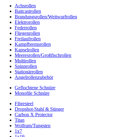
Achsrollen
Baitcastrollen
Brandungsrollen/Weitwurfrollen
Elektrorollen
Federrollen
Fliegenrollen
Freilaufrollen
Kampfbremsrollen
Kapselrollen
Meeresrollen/Großfischrollen
Multirollen
Spinnrollen
Stationärrollen
Angelrollenzubehör
Geflochtene Schnüre
Monofile Schnüre
Fibresteel
Dropshot-Stahl & Stinger
Carbon X Protector
Titan
Wolfram/Tungsten
1x7
1x19