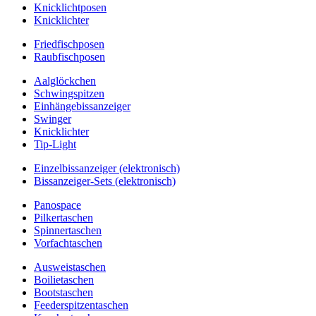
Knicklichtposen
Knicklichter
Friedfischposen
Raubfischposen
Aalglöckchen
Schwingspitzen
Einhängebissanzeiger
Swinger
Knicklichter
Tip-Light
Einzelbissanzeiger (elektronisch)
Bissanzeiger-Sets (elektronisch)
Panospace
Pilkertaschen
Spinnertaschen
Vorfachtaschen
Ausweistaschen
Boilietaschen
Bootstaschen
Feederspitzentaschen