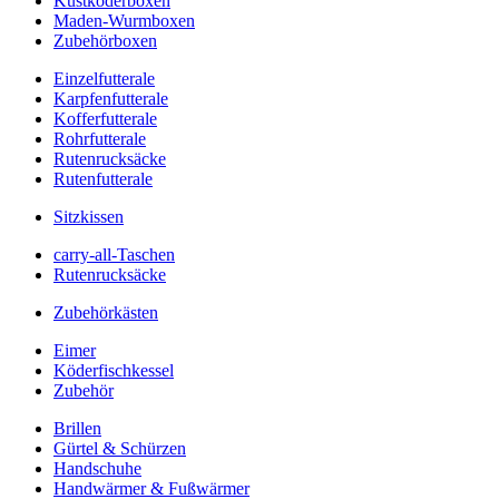
Kustköderboxen
Maden-Wurmboxen
Zubehörboxen
Einzelfutterale
Karpfenfutterale
Kofferfutterale
Rohrfutterale
Rutenrucksäcke
Rutenfutterale
Sitzkissen
carry-all-Taschen
Rutenrucksäcke
Zubehörkästen
Eimer
Köderfischkessel
Zubehör
Brillen
Gürtel & Schürzen
Handschuhe
Handwärmer & Fußwärmer