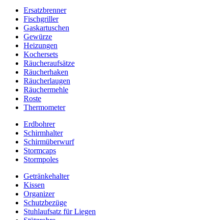
Ersatzbrenner
Fischgriller
Gaskartuschen
Gewürze
Heizungen
Kochersets
Räucheraufsätze
Räucherhaken
Räucherlaugen
Räuchermehle
Roste
Thermometer
Erdbohrer
Schirmhalter
Schirmüberwurf
Stormcaps
Stormpoles
Getränkehalter
Kissen
Organizer
Schutzbezüge
Stuhlaufsatz für Liegen