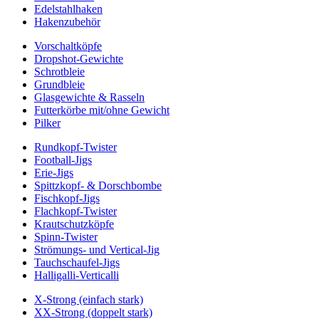
Edelstahlhaken
Hakenzubehör
Vorschaltköpfe
Dropshot-Gewichte
Schrotbleie
Grundbleie
Glasgewichte & Rasseln
Futterkörbe mit/ohne Gewicht
Pilker
Rundkopf-Twister
Football-Jigs
Erie-Jigs
Spittzkopf- & Dorschbombe
Fischkopf-Jigs
Flachkopf-Twister
Krautschutzköpfe
Spinn-Twister
Strömungs- und Vertical-Jig
Tauchschaufel-Jigs
Halligalli-Verticalli
X-Strong (einfach stark)
XX-Strong (doppelt stark)