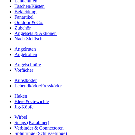
Landehilfen
Taschen/Kästen
Bekleidung
Fanartikel
Outdoor & Co.
Zubehör
Angelsets & Aktionen
Nach Zielfisch
Angelruten
Angelrollen
Angelschnüre
Vorfächer
Kunstköder
Lebendköder/Fressköder
Haken
Bleie & Gewichte
Jig-Köpfe
Wirbel
Snaps (Karabiner)
Verbinder & Connectoren
Splintringe (Schlüsselringe)