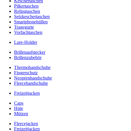
Keschertaschen
Pilkertaschen
Relingtaschen
Setzkeschertaschen
Smartphonehüllen
Tragegurte
Vorfachtaschen
Lure-Holder
Brillenaufstecker
Brillenzubehör
Thermohandschuhe
Fingerschutz
Neoprenhandschuhe
Fleecehandschuhe
Freizeitjacken
Caps
Hüte
Mützen
Fleecejacken
Freizeitjacken