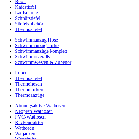
Boots
Kniestiefel
Laufschuhe
Schnürstiefel
Stiefelzubehör
Thermostiefel
Schwimmanzug Hose
Schwimmanzug Jacke
Schwimmanzüge komplett
Schwimmoveralls
Schwimmwesten & Zubehör
Lupen
Thermostiefel
Thermohosen
Thermojacken
Thermoanzüge
Atmungsaktive Wathosen
Neopren-Wathosen
PVC-Wathosen
Rückenpolster
Wathosen
Watjacken