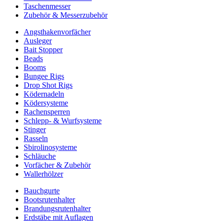
Taschenmesser
Zubehör & Messerzubehör
Angsthakenvorfächer
Ausleger
Bait Stopper
Beads
Booms
Bungee Rigs
Drop Shot Rigs
Ködernadeln
Ködersysteme
Rachensperren
Schlepp- & Wurfsysteme
Stinger
Rasseln
Sbirolinosysteme
Schläuche
Vorfächer & Zubehör
Wallerhölzer
Bauchgurte
Bootsrutenhalter
Brandungsrutenhalter
Erdstäbe mit Auflagen