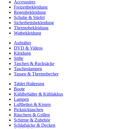
Accessoires
Freizeitbekleidung
Regenbekleidung
Schuhe & Stiefel
Sicherheitsbekleidung
Thermobekleidung
Watbekleidung
Aufnäher
DVD & Videos
Kleidung
Stifte
Taschen & Rucksäcke
Taschenlampen
Tassen & Thermobecher
Tablet Halterung
Boote
Kühlbehälter & Kühlakkus
Lampen
Luftbetten & Kissen
Picknicktaschen
Räuchern & Grillen
Schirme & Zubehör
Schlafsäcke & Decken