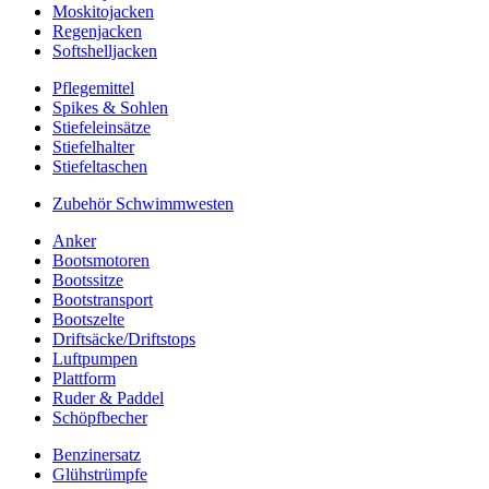
Moskitojacken
Regenjacken
Softshelljacken
Pflegemittel
Spikes & Sohlen
Stiefeleinsätze
Stiefelhalter
Stiefeltaschen
Zubehör Schwimmwesten
Anker
Bootsmotoren
Bootssitze
Bootstransport
Bootszelte
Driftsäcke/Driftstops
Luftpumpen
Plattform
Ruder & Paddel
Schöpfbecher
Benzinersatz
Glühstrümpfe