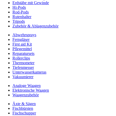
Erdstäbe mit Gewinde
Hi-Pods
Rod-Pods
Rutenhalter
Tripods
Zubehör & Ablagenzubehör
Abwehrsprays
Ferngläser
First aid Kit
Pflegemittel
Reparatursets
Rollerclips
Thermometer
Tiefenmesser
Unterwasserkameras
Vakuumierer
Analoge Waagen
Elektronische Waagen
Waagenzubehör
Äxte & Sägen
Fischbürsten
Fischschupper