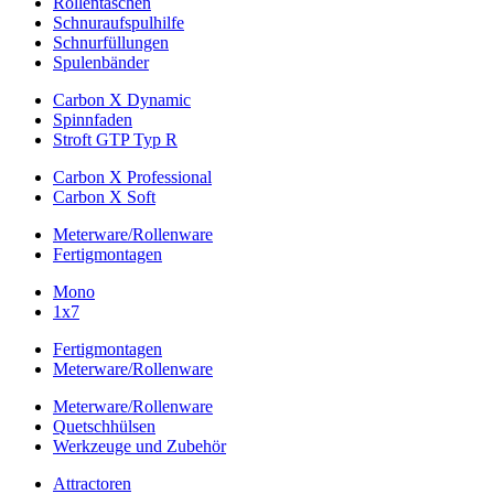
Rollentaschen
Schnuraufspulhilfe
Schnurfüllungen
Spulenbänder
Carbon X Dynamic
Spinnfaden
Stroft GTP Typ R
Carbon X Professional
Carbon X Soft
Meterware/Rollenware
Fertigmontagen
Mono
1x7
Fertigmontagen
Meterware/Rollenware
Meterware/Rollenware
Quetschhülsen
Werkzeuge und Zubehör
Attractoren