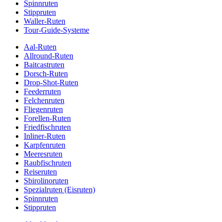
Spinnruten
Stippruten
Waller-Ruten
Tour-Guide-Systeme
Aal-Ruten
Allround-Ruten
Baitcastruten
Dorsch-Ruten
Drop-Shot-Ruten
Feederruten
Felchenruten
Fliegenruten
Forellen-Ruten
Friedfischruten
Inliner-Ruten
Karpfenruten
Meeresruten
Raubfischruten
Reiseruten
Sbirolinoruten
Spezialruten (Eisruten)
Spinnruten
Stippruten