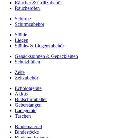
Räucher & Grillzubehör
Räucheröfen
Schirme
Schirmzubehör
Stühle
Liegen
Stühle- & Liegenzubehör
Gepäckspinnen & Gepäckleinen
Schutzhüllen
Zelte
Zeltzubehör
Echolotgeräte
Akkus
Bildschirmhalter
Geberstangen
Ladegeräte
Taschen
Bindematerial
Bindestöcke
Bindewerkzeuge