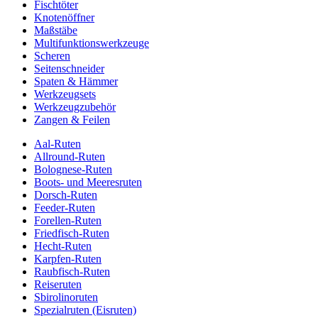
Fischtöter
Knotenöffner
Maßstäbe
Multifunktionswerkzeuge
Scheren
Seitenschneider
Spaten & Hämmer
Werkzeugsets
Werkzeugzubehör
Zangen & Feilen
Aal-Ruten
Allround-Ruten
Bolognese-Ruten
Boots- und Meeresruten
Dorsch-Ruten
Feeder-Ruten
Forellen-Ruten
Friedfisch-Ruten
Hecht-Ruten
Karpfen-Ruten
Raubfisch-Ruten
Reiseruten
Sbirolinoruten
Spezialruten (Eisruten)