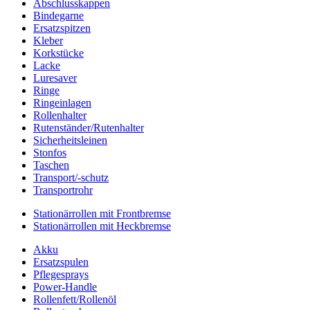
Abschlusskappen
Bindegarne
Ersatzspitzen
Kleber
Korkstücke
Lacke
Luresaver
Ringe
Ringeinlagen
Rollenhalter
Rutenständer/Rutenhalter
Sicherheitsleinen
Stonfos
Taschen
Transport/-schutz
Transportrohr
Stationärrollen mit Frontbremse
Stationärrollen mit Heckbremse
Akku
Ersatzspulen
Pflegesprays
Power-Handle
Rollenfett/Rollenöl