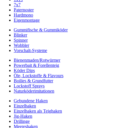
7x7
Paternoster
Hardmono
Eigenmontage
Gummifische & Gummiköder
Blinker
Spinner
Wobbler
Vorschalt-Systeme
Bienenmaden/Rotwürmer
Powerbait & Forellenteig
Köder Dips
Öle, Lockstoffe & Flavours
Boilies & Grundfutter
Lockstoff Sprays
Naturköderimitationen
Gebundene Haken
Einzelhaken
Einzelhaken als Teighaken
Jig-Haken
Drillinge
Meereshaken