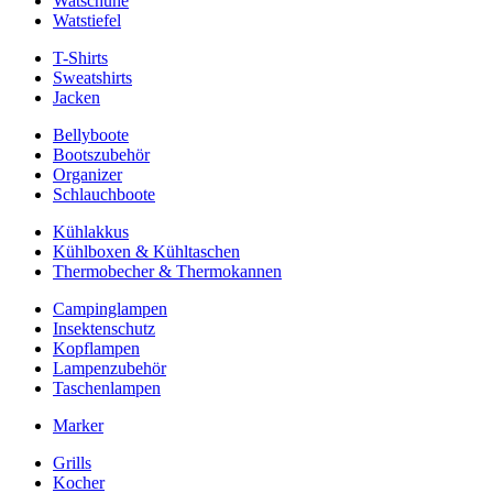
Watschuhe
Watstiefel
T-Shirts
Sweatshirts
Jacken
Bellyboote
Bootszubehör
Organizer
Schlauchboote
Kühlakkus
Kühlboxen & Kühltaschen
Thermobecher & Thermokannen
Campinglampen
Insektenschutz
Kopflampen
Lampenzubehör
Taschenlampen
Marker
Grills
Kocher