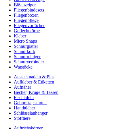
Bißanzeiger
Fliegenbindesets
Fliegenboxen
Fliegenpflege
Fliegenvorfächer
Geflechtkörbe
Kleber
Micro Snaps
Schnurglätter
Schnurkorb
Schnurreiniger
Schnurverbinder
Watstöcke
Anstecknadeln & Pins
Aufkleber & Etiketten
Aufnäher
Becher, Krüge & Tassen
Fischtafeln
Geburtstagskarten
Handtücher
Schlüsselanhänger
Stofftiere
Auftriebskörper