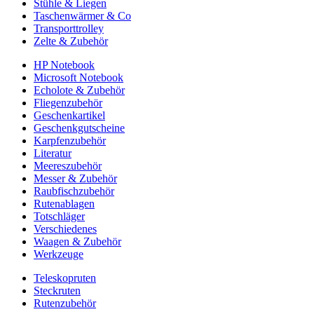
Stühle & Liegen
Taschenwärmer & Co
Transporttrolley
Zelte & Zubehör
HP Notebook
Microsoft Notebook
Echolote & Zubehör
Fliegenzubehör
Geschenkartikel
Geschenkgutscheine
Karpfenzubehör
Literatur
Meereszubehör
Messer & Zubehör
Raubfischzubehör
Rutenablagen
Totschläger
Verschiedenes
Waagen & Zubehör
Werkzeuge
Teleskopruten
Steckruten
Rutenzubehör