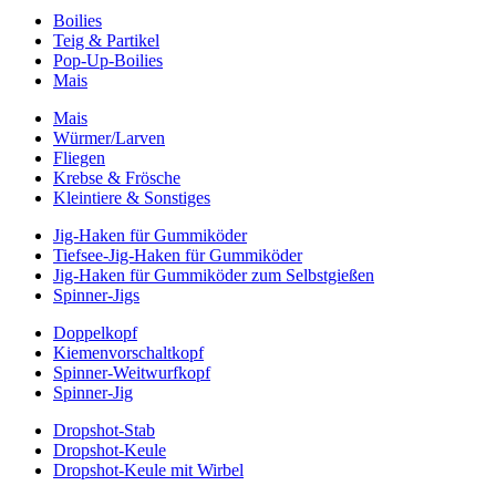
Boilies
Teig & Partikel
Pop-Up-Boilies
Mais
Mais
Würmer/Larven
Fliegen
Krebse & Frösche
Kleintiere & Sonstiges
Jig-Haken für Gummiköder
Tiefsee-Jig-Haken für Gummiköder
Jig-Haken für Gummiköder zum Selbstgießen
Spinner-Jigs
Doppelkopf
Kiemenvorschaltkopf
Spinner-Weitwurfkopf
Spinner-Jig
Dropshot-Stab
Dropshot-Keule
Dropshot-Keule mit Wirbel