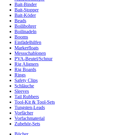
Bait-Binder
Bait-Stopper
Bait-Köder
Beads
Boilibohrer
Boilinadeln
Booms
Einfädelhilfen
Markerfloats
Messschablonen
PVA-Beutel/Schnur
Rig Aligners
Rig Boards
Rings
Safety Clips
Schläuche
Sleeves
Tail Rubbers
Tool-Kit & Tool-Sets
Tungsten-Leads
Vorfächer
Vorfachmaterial
Zubehör-Sets
Bücher