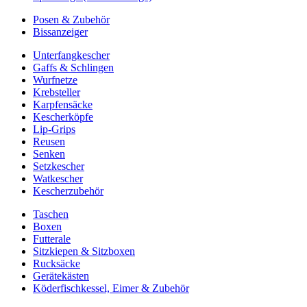
Posen & Zubehör
Bissanzeiger
Unterfangkescher
Gaffs & Schlingen
Wurfnetze
Krebsteller
Karpfensäcke
Kescherköpfe
Lip-Grips
Reusen
Senken
Setzkescher
Watkescher
Kescherzubehör
Taschen
Boxen
Futterale
Sitzkiepen & Sitzboxen
Rucksäcke
Gerätekästen
Köderfischkessel, Eimer & Zubehör