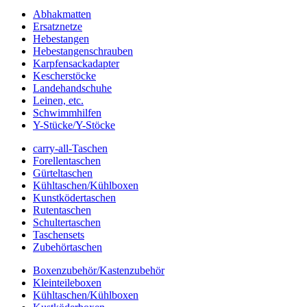
Abhakmatten
Ersatznetze
Hebestangen
Hebestangenschrauben
Karpfensackadapter
Kescherstöcke
Landehandschuhe
Leinen, etc.
Schwimmhilfen
Y-Stücke/Y-Stöcke
carry-all-Taschen
Forellentaschen
Gürteltaschen
Kühltaschen/Kühlboxen
Kunstködertaschen
Rutentaschen
Schultertaschen
Taschensets
Zubehörtaschen
Boxenzubehör/Kastenzubehör
Kleinteileboxen
Kühltaschen/Kühlboxen