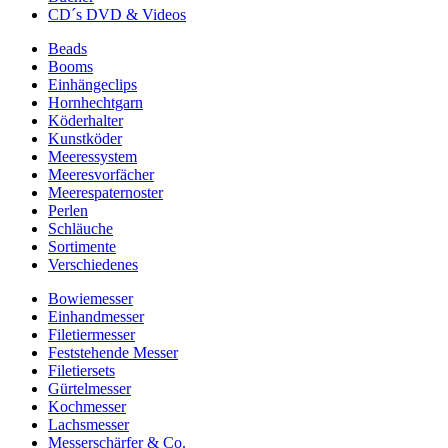
CD´s DVD & Videos
Beads
Booms
Einhängeclips
Hornhechtgarn
Köderhalter
Kunstköder
Meeressystem
Meeresvorfächer
Meerespaternoster
Perlen
Schläuche
Sortimente
Verschiedenes
Bowiemesser
Einhandmesser
Filetiermesser
Feststehende Messer
Filetiersets
Gürtelmesser
Kochmesser
Lachsmesser
Messerschärfer & Co.