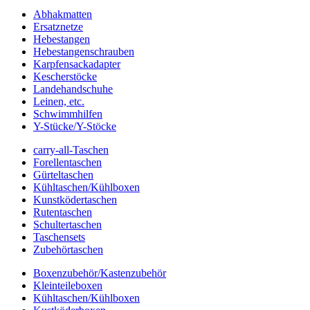
Abhakmatten
Ersatznetze
Hebestangen
Hebestangenschrauben
Karpfensackadapter
Kescherstöcke
Landehandschuhe
Leinen, etc.
Schwimmhilfen
Y-Stücke/Y-Stöcke
carry-all-Taschen
Forellentaschen
Gürteltaschen
Kühltaschen/Kühlboxen
Kunstködertaschen
Rutentaschen
Schultertaschen
Taschensets
Zubehörtaschen
Boxenzubehör/Kastenzubehör
Kleinteileboxen
Kühltaschen/Kühlboxen