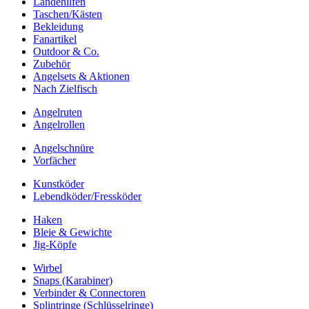
Landehilfen
Taschen/Kästen
Bekleidung
Fanartikel
Outdoor & Co.
Zubehör
Angelsets & Aktionen
Nach Zielfisch
Angelruten
Angelrollen
Angelschnüre
Vorfächer
Kunstköder
Lebendköder/Fressköder
Haken
Bleie & Gewichte
Jig-Köpfe
Wirbel
Snaps (Karabiner)
Verbinder & Connectoren
Splintringe (Schlüsselringe)