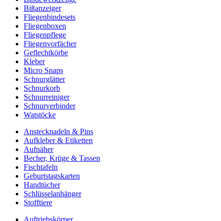
Bißanzeiger
Fliegenbindesets
Fliegenboxen
Fliegenpflege
Fliegenvorfächer
Geflechtkörbe
Kleber
Micro Snaps
Schnurglätter
Schnurkorb
Schnurreiniger
Schnurverbinder
Watstöcke
Anstecknadeln & Pins
Aufkleber & Etiketten
Aufnäher
Becher, Krüge & Tassen
Fischtafeln
Geburtstagskarten
Handtücher
Schlüsselanhänger
Stofftiere
Auftriebskörper