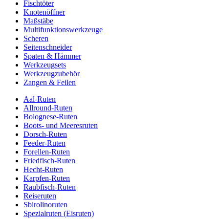
Fischtöter
Knotenöffner
Maßstäbe
Multifunktionswerkzeuge
Scheren
Seitenschneider
Spaten & Hämmer
Werkzeugsets
Werkzeugzubehör
Zangen & Feilen
Aal-Ruten
Allround-Ruten
Bolognese-Ruten
Boots- und Meeresruten
Dorsch-Ruten
Feeder-Ruten
Forellen-Ruten
Friedfisch-Ruten
Hecht-Ruten
Karpfen-Ruten
Raubfisch-Ruten
Reiseruten
Sbirolinoruten
Spezialruten (Eisruten)