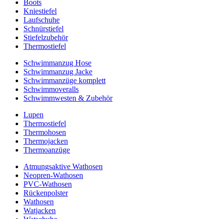
Boots
Kniestiefel
Laufschuhe
Schnürstiefel
Stiefelzubehör
Thermostiefel
Schwimmanzug Hose
Schwimmanzug Jacke
Schwimmanzüge komplett
Schwimmoveralls
Schwimmwesten & Zubehör
Lupen
Thermostiefel
Thermohosen
Thermojacken
Thermoanzüge
Atmungsaktive Wathosen
Neopren-Wathosen
PVC-Wathosen
Rückenpolster
Wathosen
Watjacken