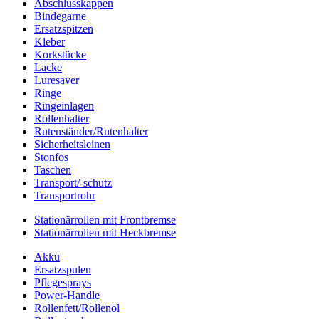
Abschlusskappen
Bindegarne
Ersatzspitzen
Kleber
Korkstücke
Lacke
Luresaver
Ringe
Ringeinlagen
Rollenhalter
Rutenständer/Rutenhalter
Sicherheitsleinen
Stonfos
Taschen
Transport/-schutz
Transportrohr
Stationärrollen mit Frontbremse
Stationärrollen mit Heckbremse
Akku
Ersatzspulen
Pflegesprays
Power-Handle
Rollenfett/Rollenöl