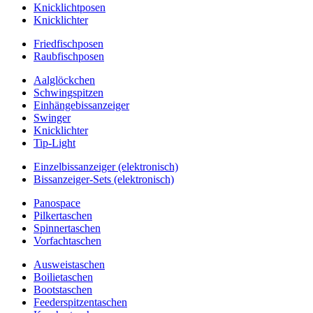
Knicklichtposen
Knicklichter
Friedfischposen
Raubfischposen
Aalglöckchen
Schwingspitzen
Einhängebissanzeiger
Swinger
Knicklichter
Tip-Light
Einzelbissanzeiger (elektronisch)
Bissanzeiger-Sets (elektronisch)
Panospace
Pilkertaschen
Spinnertaschen
Vorfachtaschen
Ausweistaschen
Boilietaschen
Bootstaschen
Feederspitzentaschen