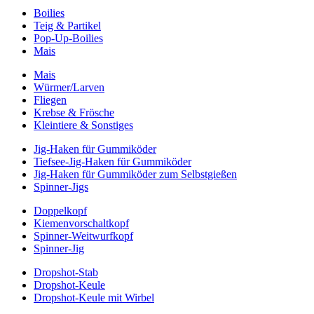
Boilies
Teig & Partikel
Pop-Up-Boilies
Mais
Mais
Würmer/Larven
Fliegen
Krebse & Frösche
Kleintiere & Sonstiges
Jig-Haken für Gummiköder
Tiefsee-Jig-Haken für Gummiköder
Jig-Haken für Gummiköder zum Selbstgießen
Spinner-Jigs
Doppelkopf
Kiemenvorschaltkopf
Spinner-Weitwurfkopf
Spinner-Jig
Dropshot-Stab
Dropshot-Keule
Dropshot-Keule mit Wirbel