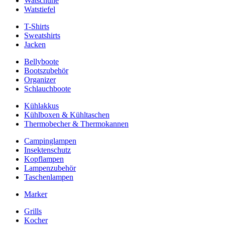
Watschuhe
Watstiefel
T-Shirts
Sweatshirts
Jacken
Bellyboote
Bootszubehör
Organizer
Schlauchboote
Kühlakkus
Kühlboxen & Kühltaschen
Thermobecher & Thermokannen
Campinglampen
Insektenschutz
Kopflampen
Lampenzubehör
Taschenlampen
Marker
Grills
Kocher