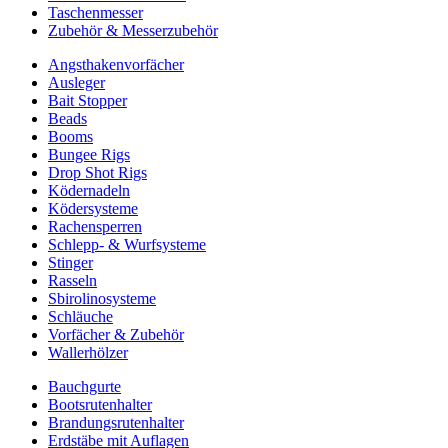
Taschenmesser
Zubehör & Messerzubehör
Angsthakenvorfächer
Ausleger
Bait Stopper
Beads
Booms
Bungee Rigs
Drop Shot Rigs
Ködernadeln
Ködersysteme
Rachensperren
Schlepp- & Wurfsysteme
Stinger
Rasseln
Sbirolinosysteme
Schläuche
Vorfächer & Zubehör
Wallerhölzer
Bauchgurte
Bootsrutenhalter
Brandungsrutenhalter
Erdstäbe mit Auflagen