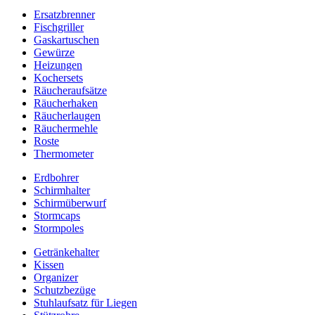
Ersatzbrenner
Fischgriller
Gaskartuschen
Gewürze
Heizungen
Kochersets
Räucheraufsätze
Räucherhaken
Räucherlaugen
Räuchermehle
Roste
Thermometer
Erdbohrer
Schirmhalter
Schirmüberwurf
Stormcaps
Stormpoles
Getränkehalter
Kissen
Organizer
Schutzbezüge
Stuhlaufsatz für Liegen