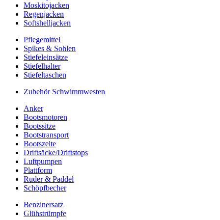
Moskitojacken
Regenjacken
Softshelljacken
Pflegemittel
Spikes & Sohlen
Stiefeleinsätze
Stiefelhalter
Stiefeltaschen
Zubehör Schwimmwesten
Anker
Bootsmotoren
Bootssitze
Bootstransport
Bootszelte
Driftsäcke/Driftstops
Luftpumpen
Plattform
Ruder & Paddel
Schöpfbecher
Benzinersatz
Glühstrümpfe