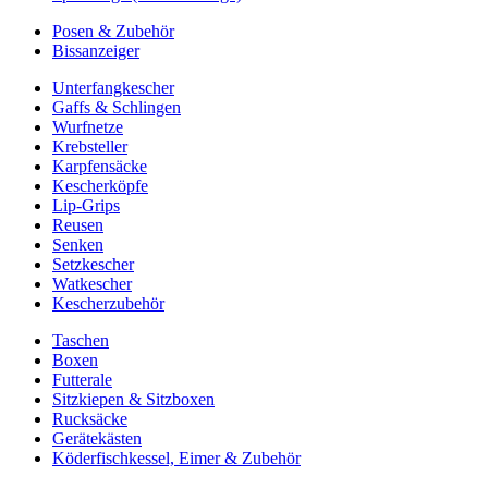
Posen & Zubehör
Bissanzeiger
Unterfangkescher
Gaffs & Schlingen
Wurfnetze
Krebsteller
Karpfensäcke
Kescherköpfe
Lip-Grips
Reusen
Senken
Setzkescher
Watkescher
Kescherzubehör
Taschen
Boxen
Futterale
Sitzkiepen & Sitzboxen
Rucksäcke
Gerätekästen
Köderfischkessel, Eimer & Zubehör