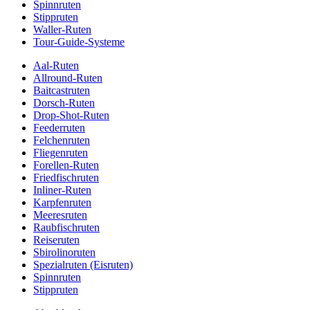
Spinnruten
Stippruten
Waller-Ruten
Tour-Guide-Systeme
Aal-Ruten
Allround-Ruten
Baitcastruten
Dorsch-Ruten
Drop-Shot-Ruten
Feederruten
Felchenruten
Fliegenruten
Forellen-Ruten
Friedfischruten
Inliner-Ruten
Karpfenruten
Meeresruten
Raubfischruten
Reiseruten
Sbirolinoruten
Spezialruten (Eisruten)
Spinnruten
Stippruten