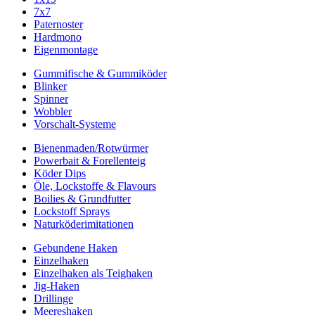
7x7
Paternoster
Hardmono
Eigenmontage
Gummifische & Gummiköder
Blinker
Spinner
Wobbler
Vorschalt-Systeme
Bienenmaden/Rotwürmer
Powerbait & Forellenteig
Köder Dips
Öle, Lockstoffe & Flavours
Boilies & Grundfutter
Lockstoff Sprays
Naturköderimitationen
Gebundene Haken
Einzelhaken
Einzelhaken als Teighaken
Jig-Haken
Drillinge
Meereshaken