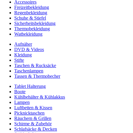
Accessoires
Freizeitbekleidung
Regenbekleidung
Schuhe & Stiefel
Sicherheitsbekleidung
Thermobekleidung
Watbekleidung
Aufnäher
DVD & Videos
Kleidung
Stifte
Taschen & Rucksäcke
Taschenlampen
Tassen & Thermobecher
Tablet Halterung
Boote
Kühlbehälter & Kühlakkus
Lampen
Luftbetten & Kissen
Picknicktaschen
Räuchern & Grillen
Schirme & Zubehör
Schlafsäcke & Decken