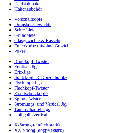
Edelstahlhaken
Hakenzubehör
Vorschaltköpfe
Dropshot-Gewichte
Schrotbleie
Grundbleie
Glasgewichte & Rasseln
Futterkörbe mit/ohne Gewicht
Pilker
Rundkopf-Twister
Football-Jigs
Erie-Jigs
Spittzkopf- & Dorschbombe
Fischkopf-Jigs
Flachkopf-Twister
Krautschutzköpfe
Spinn-Twister
Strömungs- und Vertical-Jig
Tauchschaufel-Jigs
Halligalli-Verticalli
X-Strong (einfach stark)
XX-Strong (doppelt stark)