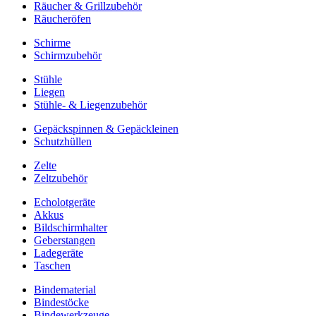
Räucher & Grillzubehör
Räucheröfen
Schirme
Schirmzubehör
Stühle
Liegen
Stühle- & Liegenzubehör
Gepäckspinnen & Gepäckleinen
Schutzhüllen
Zelte
Zeltzubehör
Echolotgeräte
Akkus
Bildschirmhalter
Geberstangen
Ladegeräte
Taschen
Bindematerial
Bindestöcke
Bindewerkzeuge