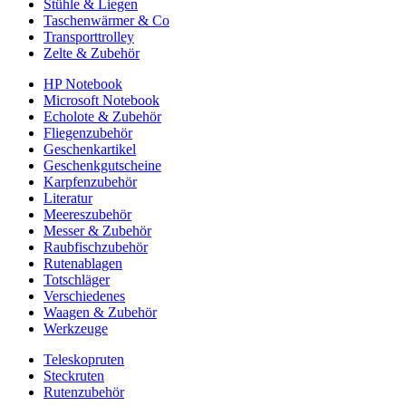
Stühle & Liegen
Taschenwärmer & Co
Transporttrolley
Zelte & Zubehör
HP Notebook
Microsoft Notebook
Echolote & Zubehör
Fliegenzubehör
Geschenkartikel
Geschenkgutscheine
Karpfenzubehör
Literatur
Meereszubehör
Messer & Zubehör
Raubfischzubehör
Rutenablagen
Totschläger
Verschiedenes
Waagen & Zubehör
Werkzeuge
Teleskopruten
Steckruten
Rutenzubehör