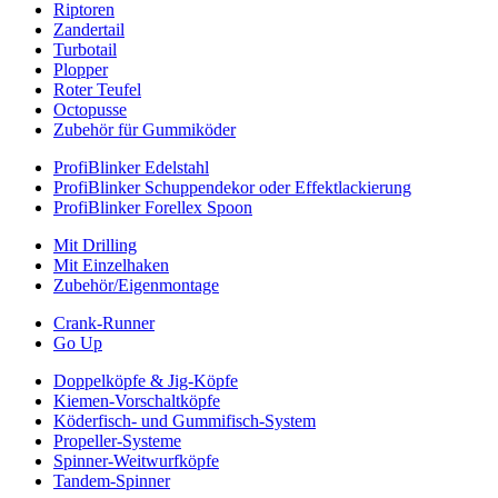
Riptoren
Zandertail
Turbotail
Plopper
Roter Teufel
Octopusse
Zubehör für Gummiköder
ProfiBlinker Edelstahl
ProfiBlinker Schuppendekor oder Effektlackierung
ProfiBlinker Forellex Spoon
Mit Drilling
Mit Einzelhaken
Zubehör/Eigenmontage
Crank-Runner
Go Up
Doppelköpfe & Jig-Köpfe
Kiemen-Vorschaltköpfe
Köderfisch- und Gummifisch-System
Propeller-Systeme
Spinner-Weitwurfköpfe
Tandem-Spinner