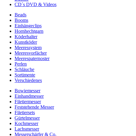
CD´s DVD & Videos
Beads
Booms
Einhängeclips
Hornhechtgarn
Köderhalter
Kunstköder
Meeressystem
Meeresvorfächer
Meerespaternoster
Perlen
Schläuche
Sortimente
Verschiedenes
Bowiemesser
Einhandmesser
Filetiermesser
Feststehende Messer
Filetiersets
Gürtelmesser
Kochmesser
Lachsmesser
Messerschärfer & Co.