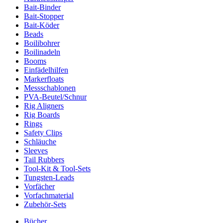
Bait-Binder
Bait-Stopper
Bait-Köder
Beads
Boilibohrer
Boilinadeln
Booms
Einfädelhilfen
Markerfloats
Messschablonen
PVA-Beutel/Schnur
Rig Aligners
Rig Boards
Rings
Safety Clips
Schläuche
Sleeves
Tail Rubbers
Tool-Kit & Tool-Sets
Tungsten-Leads
Vorfächer
Vorfachmaterial
Zubehör-Sets
Bücher