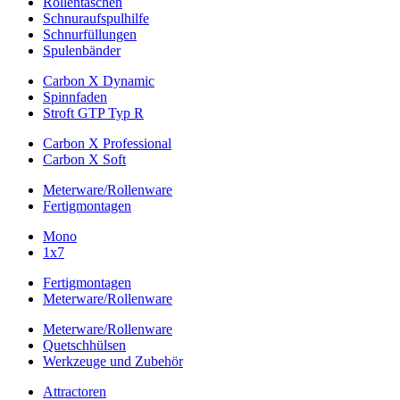
Rollentaschen
Schnuraufspulhilfe
Schnurfüllungen
Spulenbänder
Carbon X Dynamic
Spinnfaden
Stroft GTP Typ R
Carbon X Professional
Carbon X Soft
Meterware/Rollenware
Fertigmontagen
Mono
1x7
Fertigmontagen
Meterware/Rollenware
Meterware/Rollenware
Quetschhülsen
Werkzeuge und Zubehör
Attractoren