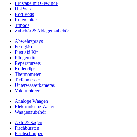
Erdstäbe mit Gewinde
Hi-Pods
Rod-Pods
Rutenhalter
Tripods
Zubehör & Ablagenzubehör
Abwehrsprays
Ferngläser
First aid Kit
Pflegemittel
Reparatursets
Rollerclips
Thermometer
Tiefenmesser
Unterwasserkameras
Vakuumierer
Analoge Waagen
Elektronische Waagen
Waagenzubehör
Äxte & Sägen
Fischbürsten
Fischschupper