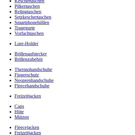
Keschertaschen
Pilkertaschen
Relingtaschen
Setzkeschertaschen
Smartphonehüllen
Tragegurte
Vorfachtaschen
Lure-Holder
Brillenaufstecker
Brillenzubehör
Thermohandschuhe
Fingerschutz
Neoprenhandschuhe
Fleecehandschuhe
Freizeitjacken
Caps
Hüte
Mützen
Fleecejacken
Freizeitjacken