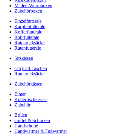
Kustköderboxen
Maden-Wurmboxen
Zubehörboxen
Einzelfutterale
Karpfenfutterale
Kofferfutterale
Rohrfutterale
Rutenrucksäcke
Rutenfutterale
Sitzkissen
carry-all-Taschen
Rutenrucksäcke
Zubehörkästen
Eimer
Köderfischkessel
Zubehör
Brillen
Gürtel & Schürzen
Handschuhe
Handwärmer & Fußwärmer