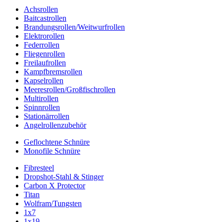
Achsrollen
Baitcastrollen
Brandungsrollen/Weitwurfrollen
Elektrorollen
Federrollen
Fliegenrollen
Freilaufrollen
Kampfbremsrollen
Kapselrollen
Meeresrollen/Großfischrollen
Multirollen
Spinnrollen
Stationärrollen
Angelrollenzubehör
Geflochtene Schnüre
Monofile Schnüre
Fibresteel
Dropshot-Stahl & Stinger
Carbon X Protector
Titan
Wolfram/Tungsten
1x7
1x19