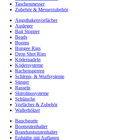
Taschenmesser
Zubehör & Messerzubehör
Angsthakenvorfächer
Ausleger
Bait Stopper
Beads
Booms
Bungee Rigs
Drop Shot Rigs
Ködernadeln
Ködersysteme
Rachensperren
Schlepp- & Wurfsysteme
Stinger
Rasseln
Sbirolinosysteme
Schläuche
Vorfächer & Zubehör
Wallerhölzer
Bauchgurte
Bootsrutenhalter
Brandungsrutenhalter
Erdstäbe mit Auflagen