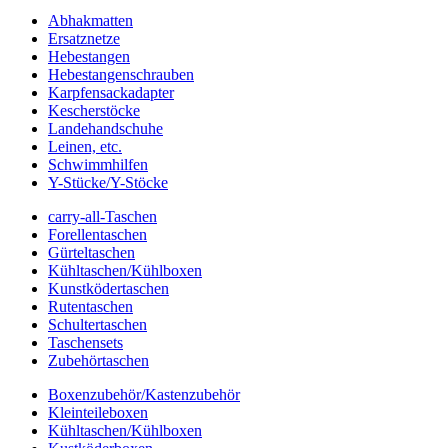
Abhakmatten
Ersatznetze
Hebestangen
Hebestangenschrauben
Karpfensackadapter
Kescherstöcke
Landehandschuhe
Leinen, etc.
Schwimmhilfen
Y-Stücke/Y-Stöcke
carry-all-Taschen
Forellentaschen
Gürteltaschen
Kühltaschen/Kühlboxen
Kunstködertaschen
Rutentaschen
Schultertaschen
Taschensets
Zubehörtaschen
Boxenzubehör/Kastenzubehör
Kleinteileboxen
Kühltaschen/Kühlboxen