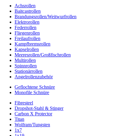
Achsrollen
Baitcastrollen
Brandungsrollen/Weitwurfrollen
Elektrorollen
Federrollen
Fliegenrollen
Freilaufrollen
Kampfbremsrollen
Kapselrollen
Meeresrollen/Großfischrollen
Multirollen
Spinnrollen
Stationärrollen
Angelrollenzubehör
Geflochtene Schnüre
Monofile Schnüre
Fibresteel
Dropshot-Stahl & Stinger
Carbon X Protector
Titan
Wolfram/Tungsten
1x7
1x19