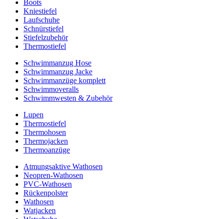
Boots
Kniestiefel
Laufschuhe
Schnürstiefel
Stiefelzubehör
Thermostiefel
Schwimmanzug Hose
Schwimmanzug Jacke
Schwimmanzüge komplett
Schwimmoveralls
Schwimmwesten & Zubehör
Lupen
Thermostiefel
Thermohosen
Thermojacken
Thermoanzüge
Atmungsaktive Wathosen
Neopren-Wathosen
PVC-Wathosen
Rückenpolster
Wathosen
Watjacken