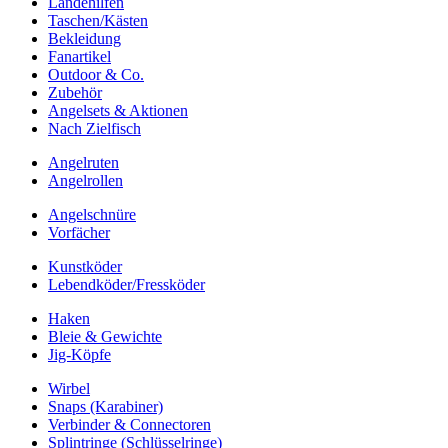
Landehilfen
Taschen/Kästen
Bekleidung
Fanartikel
Outdoor & Co.
Zubehör
Angelsets & Aktionen
Nach Zielfisch
Angelruten
Angelrollen
Angelschnüre
Vorfächer
Kunstköder
Lebendköder/Fressköder
Haken
Bleie & Gewichte
Jig-Köpfe
Wirbel
Snaps (Karabiner)
Verbinder & Connectoren
Splintringe (Schlüsselringe)