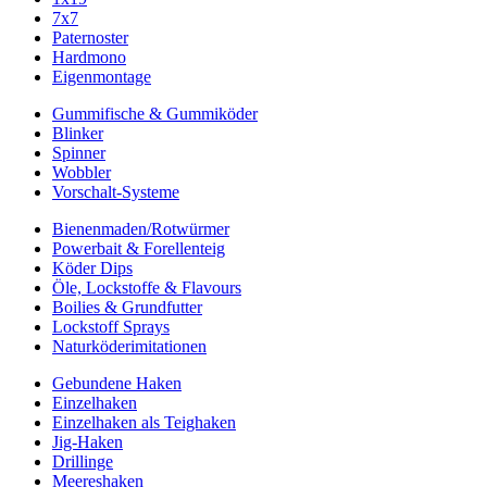
7x7
Paternoster
Hardmono
Eigenmontage
Gummifische & Gummiköder
Blinker
Spinner
Wobbler
Vorschalt-Systeme
Bienenmaden/Rotwürmer
Powerbait & Forellenteig
Köder Dips
Öle, Lockstoffe & Flavours
Boilies & Grundfutter
Lockstoff Sprays
Naturköderimitationen
Gebundene Haken
Einzelhaken
Einzelhaken als Teighaken
Jig-Haken
Drillinge
Meereshaken