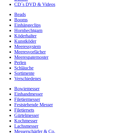
CD´s DVD & Videos
Beads
Booms
Einhängeclips
Hornhechtgarn
Köderhalter
Kunstköder
Meeressystem
Meeresvorfächer
Meerespaternoster
Perlen
Schläuche
Sortimente
Verschiedenes
Bowiemesser
Einhandmesser
Filetiermesser
Feststehende Messer
Filetiersets
Gürtelmesser
Kochmesser
Lachsmesser
Messerschärfer & Co.