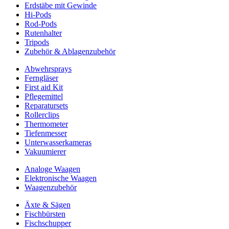
Erdstäbe mit Gewinde
Hi-Pods
Rod-Pods
Rutenhalter
Tripods
Zubehör & Ablagenzubehör
Abwehrsprays
Ferngläser
First aid Kit
Pflegemittel
Reparatursets
Rollerclips
Thermometer
Tiefenmesser
Unterwasserkameras
Vakuumierer
Analoge Waagen
Elektronische Waagen
Waagenzubehör
Äxte & Sägen
Fischbürsten
Fischschupper