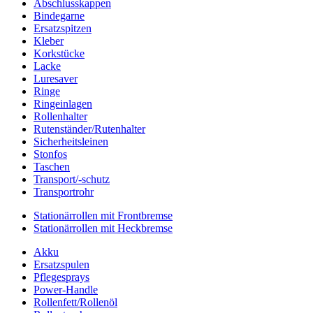
Abschlusskappen
Bindegarne
Ersatzspitzen
Kleber
Korkstücke
Lacke
Luresaver
Ringe
Ringeinlagen
Rollenhalter
Rutenständer/Rutenhalter
Sicherheitsleinen
Stonfos
Taschen
Transport/-schutz
Transportrohr
Stationärrollen mit Frontbremse
Stationärrollen mit Heckbremse
Akku
Ersatzspulen
Pflegesprays
Power-Handle
Rollenfett/Rollenöl