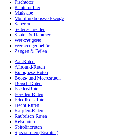
Fischtöter
Knotenöffner
Maßstäbe
Multifunktionswerkzeuge
Scheren
Seitenschneider
Spaten & Hämmer
Werkzeugsets
Werkzeugzubehör
Zangen & Feilen
Aal-Ruten
Allround-Ruten
Bolognese-Ruten
Boots- und Meeresruten
Dorsch-Ruten
Feeder-Ruten
Forellen-Ruten
Friedfisch-Ruten
Hecht-Ruten
Karpfen-Ruten
Raubfisch-Ruten
Reiseruten
Sbirolinoruten
Spezialruten (Eisruten)