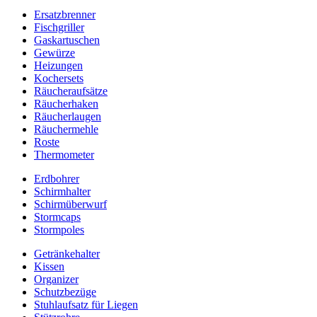
Ersatzbrenner
Fischgriller
Gaskartuschen
Gewürze
Heizungen
Kochersets
Räucheraufsätze
Räucherhaken
Räucherlaugen
Räuchermehle
Roste
Thermometer
Erdbohrer
Schirmhalter
Schirmüberwurf
Stormcaps
Stormpoles
Getränkehalter
Kissen
Organizer
Schutzbezüge
Stuhlaufsatz für Liegen