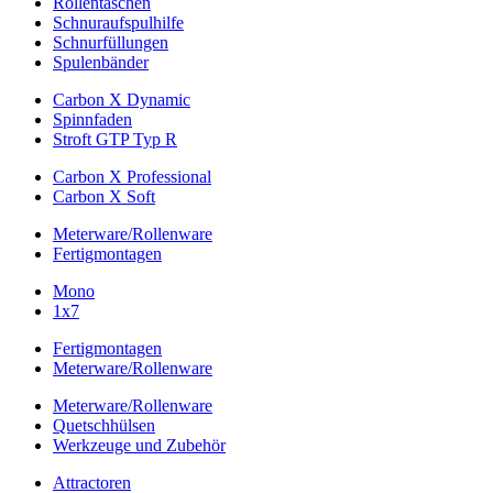
Rollentaschen
Schnuraufspulhilfe
Schnurfüllungen
Spulenbänder
Carbon X Dynamic
Spinnfaden
Stroft GTP Typ R
Carbon X Professional
Carbon X Soft
Meterware/Rollenware
Fertigmontagen
Mono
1x7
Fertigmontagen
Meterware/Rollenware
Meterware/Rollenware
Quetschhülsen
Werkzeuge und Zubehör
Attractoren