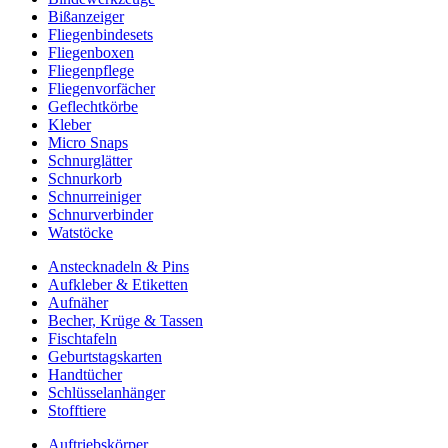
Bißanzeiger
Fliegenbindesets
Fliegenboxen
Fliegenpflege
Fliegenvorfächer
Geflechtkörbe
Kleber
Micro Snaps
Schnurglätter
Schnurkorb
Schnurreiniger
Schnurverbinder
Watstöcke
Anstecknadeln & Pins
Aufkleber & Etiketten
Aufnäher
Becher, Krüge & Tassen
Fischtafeln
Geburtstagskarten
Handtücher
Schlüsselanhänger
Stofftiere
Auftriebskörper