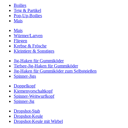
Boilies
Teig & Partikel
Pop-Up-Boilies
Mais
Mais
Würmer/Larven
Fliegen
Krebse & Frösche
Kleintiere & Sonstiges
Jig-Haken für Gummiköder
Tiefsee-Jig-Haken für Gummiköder
Jig-Haken für Gummiköder zum Selbstgießen
Spinner-Jigs
Doppelkopf
Kiemenvorschaltkopf
Spinner-Weitwurfkopf
Spinner-Jig
Dropshot-Stab
Dropshot-Keule
Dropshot-Keule mit Wirbel