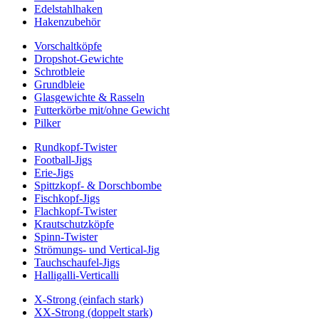
Edelstahlhaken
Hakenzubehör
Vorschaltköpfe
Dropshot-Gewichte
Schrotbleie
Grundbleie
Glasgewichte & Rasseln
Futterkörbe mit/ohne Gewicht
Pilker
Rundkopf-Twister
Football-Jigs
Erie-Jigs
Spittzkopf- & Dorschbombe
Fischkopf-Jigs
Flachkopf-Twister
Krautschutzköpfe
Spinn-Twister
Strömungs- und Vertical-Jig
Tauchschaufel-Jigs
Halligalli-Verticalli
X-Strong (einfach stark)
XX-Strong (doppelt stark)