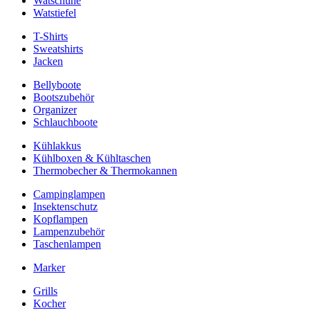
Watschuhe
Watstiefel
T-Shirts
Sweatshirts
Jacken
Bellyboote
Bootszubehör
Organizer
Schlauchboote
Kühlakkus
Kühlboxen & Kühltaschen
Thermobecher & Thermokannen
Campinglampen
Insektenschutz
Kopflampen
Lampenzubehör
Taschenlampen
Marker
Grills
Kocher