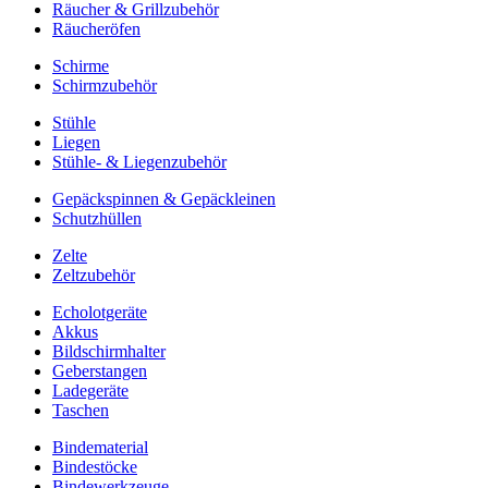
Räucher & Grillzubehör
Räucheröfen
Schirme
Schirmzubehör
Stühle
Liegen
Stühle- & Liegenzubehör
Gepäckspinnen & Gepäckleinen
Schutzhüllen
Zelte
Zeltzubehör
Echolotgeräte
Akkus
Bildschirmhalter
Geberstangen
Ladegeräte
Taschen
Bindematerial
Bindestöcke
Bindewerkzeuge