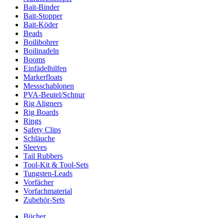
Bait-Binder
Bait-Stopper
Bait-Köder
Beads
Boilibohrer
Boilinadeln
Booms
Einfädelhilfen
Markerfloats
Messschablonen
PVA-Beutel/Schnur
Rig Aligners
Rig Boards
Rings
Safety Clips
Schläuche
Sleeves
Tail Rubbers
Tool-Kit & Tool-Sets
Tungsten-Leads
Vorfächer
Vorfachmaterial
Zubehör-Sets
Bücher