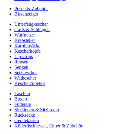
Posen & Zubehör
Bissanzeiger
Unterfangkescher
Gaffs & Schlingen
Wurfnetze
Krebsteller
Karpfensäcke
Kescherköpfe
Lip-Grips
Reusen
Senken
Setzkescher
Watkescher
Kescherzubehör
Taschen
Boxen
Futterale
Sitzkiepen & Sitzboxen
Rucksäcke
Gerätekästen
Köderfischkessel, Eimer & Zubehör