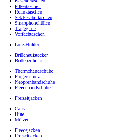
Keschertaschen
Pilkertaschen
Relingtaschen
Setzkeschertaschen
Smartphonehüllen
Tragegurte
Vorfachtaschen
Lure-Holder
Brillenaufstecker
Brillenzubehör
Thermohandschuhe
Fingerschutz
Neoprenhandschuhe
Fleecehandschuhe
Freizeitjacken
Caps
Hüte
Mützen
Fleecejacken
Freizeitjacken