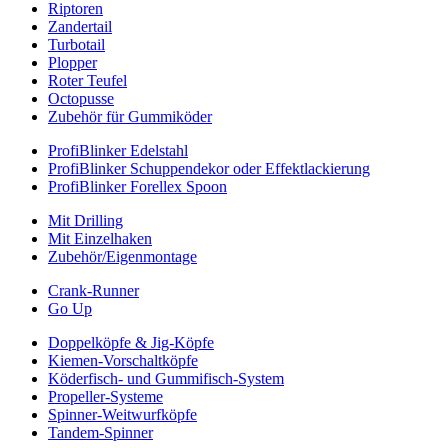
Riptoren
Zandertail
Turbotail
Plopper
Roter Teufel
Octopusse
Zubehör für Gummiköder
ProfiBlinker Edelstahl
ProfiBlinker Schuppendekor oder Effektlackierung
ProfiBlinker Forellex Spoon
Mit Drilling
Mit Einzelhaken
Zubehör/Eigenmontage
Crank-Runner
Go Up
Doppelköpfe & Jig-Köpfe
Kiemen-Vorschaltköpfe
Köderfisch- und Gummifisch-System
Propeller-Systeme
Spinner-Weitwurfköpfe
Tandem-Spinner