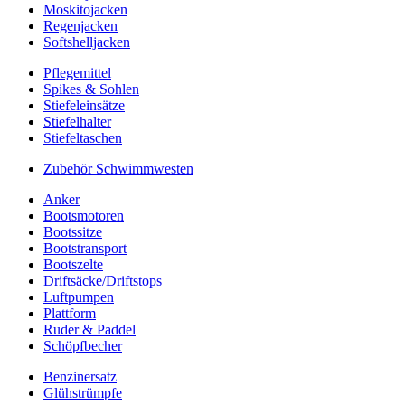
Moskitojacken
Regenjacken
Softshelljacken
Pflegemittel
Spikes & Sohlen
Stiefeleinsätze
Stiefelhalter
Stiefeltaschen
Zubehör Schwimmwesten
Anker
Bootsmotoren
Bootssitze
Bootstransport
Bootszelte
Driftsäcke/Driftstops
Luftpumpen
Plattform
Ruder & Paddel
Schöpfbecher
Benzinersatz
Glühstrümpfe