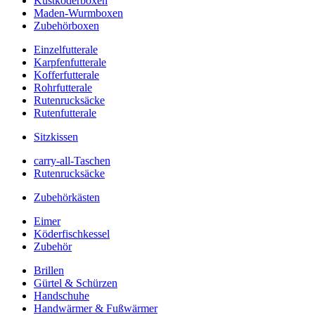
Kustköderboxen
Maden-Wurmboxen
Zubehörboxen
Einzelfutterale
Karpfenfutterale
Kofferfutterale
Rohrfutterale
Rutenrucksäcke
Rutenfutterale
Sitzkissen
carry-all-Taschen
Rutenrucksäcke
Zubehörkästen
Eimer
Köderfischkessel
Zubehör
Brillen
Gürtel & Schürzen
Handschuhe
Handwärmer & Fußwärmer