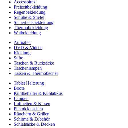
Accessoires
Freizeitbekleidung
Regenbekleidung
Schuhe & Stiefel
Sicherheitsbekleidung
Thermobekleidung
Watbekleidung
Aufnäher
DVD & Videos
Kleidung
Stifte
Taschen & Rucksäcke
Taschenlampen
Tassen & Thermobecher
Tablet Halterung
Boote
Kühlbehälter & Kühlakkus
Lampen
Luftbetten & Kissen
Picknicktaschen
Räuchern & Grillen
Schirme & Zubehör
Schlafsäcke & Decken