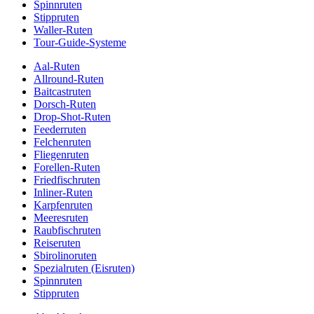
Spinnruten
Stippruten
Waller-Ruten
Tour-Guide-Systeme
Aal-Ruten
Allround-Ruten
Baitcastruten
Dorsch-Ruten
Drop-Shot-Ruten
Feederruten
Felchenruten
Fliegenruten
Forellen-Ruten
Friedfischruten
Inliner-Ruten
Karpfenruten
Meeresruten
Raubfischruten
Reiseruten
Sbirolinoruten
Spezialruten (Eisruten)
Spinnruten
Stippruten