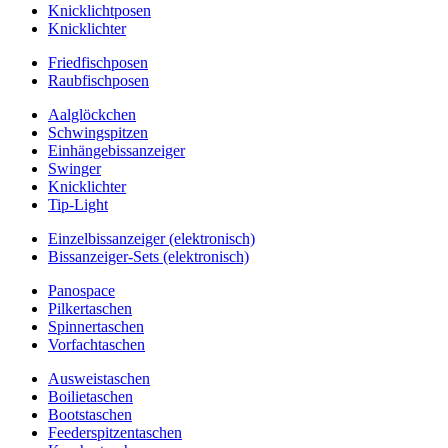
Knicklichtposen
Knicklichter
Friedfischposen
Raubfischposen
Aalglöckchen
Schwingspitzen
Einhängebissanzeiger
Swinger
Knicklichter
Tip-Light
Einzelbissanzeiger (elektronisch)
Bissanzeiger-Sets (elektronisch)
Panospace
Pilkertaschen
Spinnertaschen
Vorfachtaschen
Ausweistaschen
Boilietaschen
Bootstaschen
Feederspitzentaschen