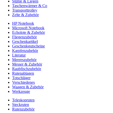
Stühle & Liegen
Taschenwärmer & Co
Transporttrolley
Zelte & Zubehör
HP Notebook
Microsoft Notebook
Echolote & Zubehör
Fliegenzubehör
Geschenkartikel
Geschenkgutscheine
Karpfenzubehör
Literatur
Meereszubehör
Messer & Zubehör
Raubfischzubehör
Rutenablagen
Totschläger
Verschiedenes
Waagen & Zubehör
Werkzeuge
Teleskopruten
Steckruten
Rutenzubehör