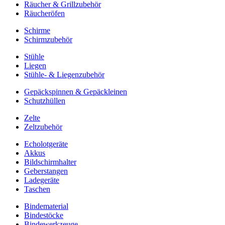
Räucher & Grillzubehör
Räucheröfen
Schirme
Schirmzubehör
Stühle
Liegen
Stühle- & Liegenzubehör
Gepäckspinnen & Gepäckleinen
Schutzhüllen
Zelte
Zeltzubehör
Echolotgeräte
Akkus
Bildschirmhalter
Geberstangen
Ladegeräte
Taschen
Bindematerial
Bindestöcke
Bindewerkzeuge