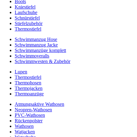
Boots
Kniestiefel
Laufschuhe
Schnürstiefel
Stiefelzubehör
Thermostiefel
Schwimmanzug Hose
Schwimmanzug Jacke
Schwimmanzüge komplett
Schwimmoveralls
Schwimmwesten & Zubehör
Lupen
Thermostiefel
Thermohosen
Thermojacken
Thermoanzüge
Atmungsaktive Wathosen
Neopren-Wathosen
PVC-Wathosen
Rückenpolster
Wathosen
Watjacken