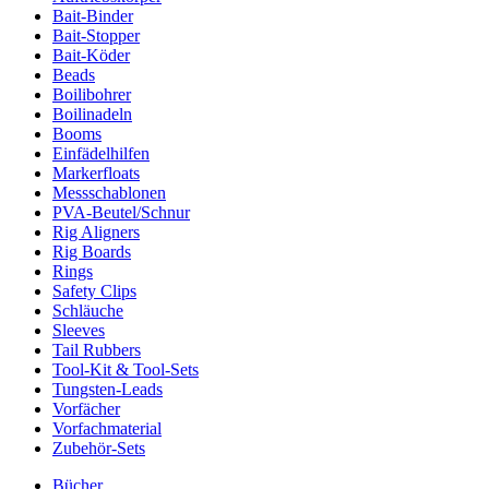
Bait-Binder
Bait-Stopper
Bait-Köder
Beads
Boilibohrer
Boilinadeln
Booms
Einfädelhilfen
Markerfloats
Messschablonen
PVA-Beutel/Schnur
Rig Aligners
Rig Boards
Rings
Safety Clips
Schläuche
Sleeves
Tail Rubbers
Tool-Kit & Tool-Sets
Tungsten-Leads
Vorfächer
Vorfachmaterial
Zubehör-Sets
Bücher