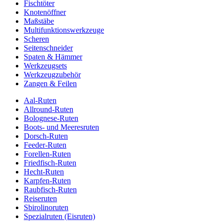
Fischtöter
Knotenöffner
Maßstäbe
Multifunktionswerkzeuge
Scheren
Seitenschneider
Spaten & Hämmer
Werkzeugsets
Werkzeugzubehör
Zangen & Feilen
Aal-Ruten
Allround-Ruten
Bolognese-Ruten
Boots- und Meeresruten
Dorsch-Ruten
Feeder-Ruten
Forellen-Ruten
Friedfisch-Ruten
Hecht-Ruten
Karpfen-Ruten
Raubfisch-Ruten
Reiseruten
Sbirolinoruten
Spezialruten (Eisruten)