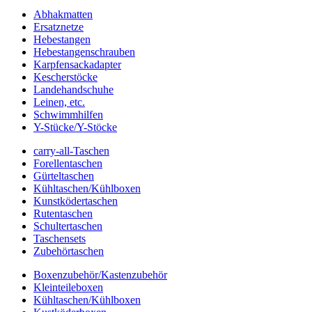
Abhakmatten
Ersatznetze
Hebestangen
Hebestangenschrauben
Karpfensackadapter
Kescherstöcke
Landehandschuhe
Leinen, etc.
Schwimmhilfen
Y-Stücke/Y-Stöcke
carry-all-Taschen
Forellentaschen
Gürteltaschen
Kühltaschen/Kühlboxen
Kunstködertaschen
Rutentaschen
Schultertaschen
Taschensets
Zubehörtaschen
Boxenzubehör/Kastenzubehör
Kleinteileboxen
Kühltaschen/Kühlboxen