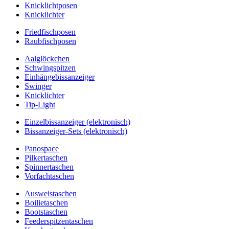
Knicklichtposen
Knicklichter
Friedfischposen
Raubfischposen
Aalglöckchen
Schwingspitzen
Einhängebissanzeiger
Swinger
Knicklichter
Tip-Light
Einzelbissanzeiger (elektronisch)
Bissanzeiger-Sets (elektronisch)
Panospace
Pilkertaschen
Spinnertaschen
Vorfachtaschen
Ausweistaschen
Boilietaschen
Bootstaschen
Feederspitzentaschen