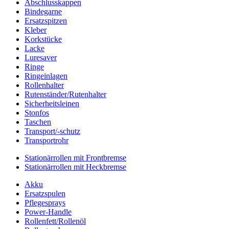
Abschlusskappen
Bindegarne
Ersatzspitzen
Kleber
Korkstücke
Lacke
Luresaver
Ringe
Ringeinlagen
Rollenhalter
Rutenständer/Rutenhalter
Sicherheitsleinen
Stonfos
Taschen
Transport/-schutz
Transportrohr
Stationärrollen mit Frontbremse
Stationärrollen mit Heckbremse
Akku
Ersatzspulen
Pflegesprays
Power-Handle
Rollenfett/Rollenöl