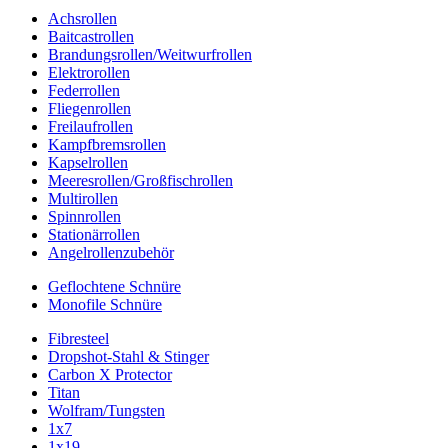
Achsrollen
Baitcastrollen
Brandungsrollen/Weitwurfrollen
Elektrorollen
Federrollen
Fliegenrollen
Freilaufrollen
Kampfbremsrollen
Kapselrollen
Meeresrollen/Großfischrollen
Multirollen
Spinnrollen
Stationärrollen
Angelrollenzubehör
Geflochtene Schnüre
Monofile Schnüre
Fibresteel
Dropshot-Stahl & Stinger
Carbon X Protector
Titan
Wolfram/Tungsten
1x7
1x19