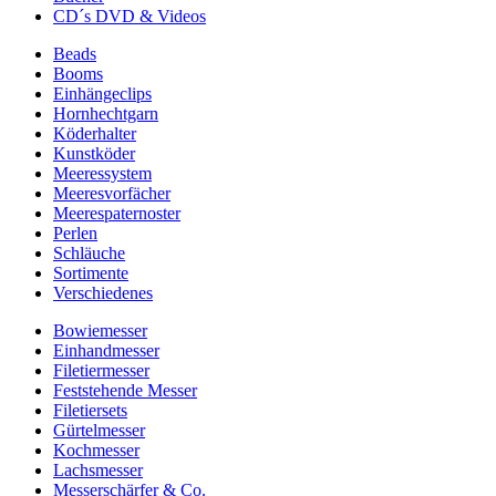
CD´s DVD & Videos
Beads
Booms
Einhängeclips
Hornhechtgarn
Köderhalter
Kunstköder
Meeressystem
Meeresvorfächer
Meerespaternoster
Perlen
Schläuche
Sortimente
Verschiedenes
Bowiemesser
Einhandmesser
Filetiermesser
Feststehende Messer
Filetiersets
Gürtelmesser
Kochmesser
Lachsmesser
Messerschärfer & Co.