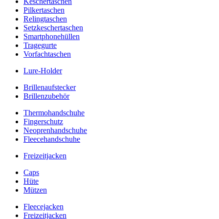
Keschertaschen
Pilkertaschen
Relingtaschen
Setzkeschertaschen
Smartphonehüllen
Tragegurte
Vorfachtaschen
Lure-Holder
Brillenaufstecker
Brillenzubehör
Thermohandschuhe
Fingerschutz
Neoprenhandschuhe
Fleecehandschuhe
Freizeitjacken
Caps
Hüte
Mützen
Fleecejacken
Freizeitjacken