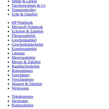
Stühle & Liegen
Taschenwärmer & Co
Transporttrolley
Zelte & Zubehör
HP Notebook
Microsoft Notebook
Echolote & Zubehör
Fliegenzubehör
Geschenkartikel
Geschenkgutscheine
Karpfenzubehör
Literatur
Meereszubehör
Messer & Zubehör
Raubfischzubehör
Rutenablagen
Totschläger
Verschiedenes
Waagen & Zubehör
Werkzeuge
Teleskopruten
Steckruten
Rutenzubehör