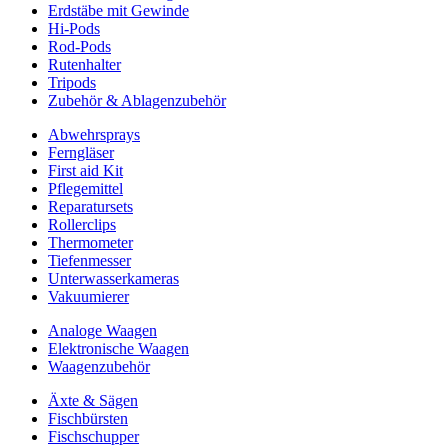
Erdstäbe mit Gewinde
Hi-Pods
Rod-Pods
Rutenhalter
Tripods
Zubehör & Ablagenzubehör
Abwehrsprays
Ferngläser
First aid Kit
Pflegemittel
Reparatursets
Rollerclips
Thermometer
Tiefenmesser
Unterwasserkameras
Vakuumierer
Analoge Waagen
Elektronische Waagen
Waagenzubehör
Äxte & Sägen
Fischbürsten
Fischschupper