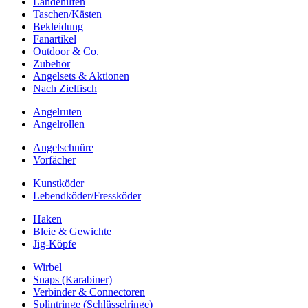
Landehilfen
Taschen/Kästen
Bekleidung
Fanartikel
Outdoor & Co.
Zubehör
Angelsets & Aktionen
Nach Zielfisch
Angelruten
Angelrollen
Angelschnüre
Vorfächer
Kunstköder
Lebendköder/Fressköder
Haken
Bleie & Gewichte
Jig-Köpfe
Wirbel
Snaps (Karabiner)
Verbinder & Connectoren
Splintringe (Schlüsselringe)