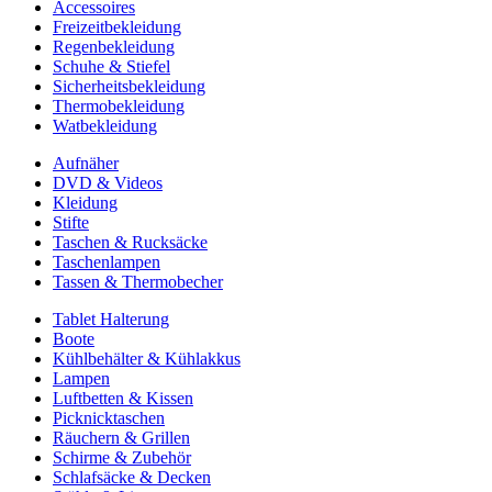
Accessoires
Freizeitbekleidung
Regenbekleidung
Schuhe & Stiefel
Sicherheitsbekleidung
Thermobekleidung
Watbekleidung
Aufnäher
DVD & Videos
Kleidung
Stifte
Taschen & Rucksäcke
Taschenlampen
Tassen & Thermobecher
Tablet Halterung
Boote
Kühlbehälter & Kühlakkus
Lampen
Luftbetten & Kissen
Picknicktaschen
Räuchern & Grillen
Schirme & Zubehör
Schlafsäcke & Decken