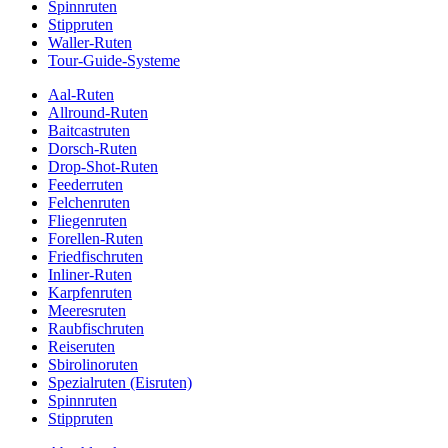
Spinnruten
Stippruten
Waller-Ruten
Tour-Guide-Systeme
Aal-Ruten
Allround-Ruten
Baitcastruten
Dorsch-Ruten
Drop-Shot-Ruten
Feederruten
Felchenruten
Fliegenruten
Forellen-Ruten
Friedfischruten
Inliner-Ruten
Karpfenruten
Meeresruten
Raubfischruten
Reiseruten
Sbirolinoruten
Spezialruten (Eisruten)
Spinnruten
Stippruten