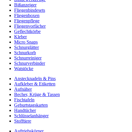
Bißanzeiger
Fliegenbindesets
Fliegenboxen
Fliegenpflege
Fliegenvorfächer
Geflechtkörbe
Kleber
Micro Snaps
Schnurglätter
Schnurkorb
Schnurreiniger
Schnurverbinder
Watstöcke
Anstecknadeln & Pins
Aufkleber & Etiketten
Aufnäher
Becher, Krüge & Tassen
Fischtafeln
Geburtstagskarten
Handtücher
Schlüsselanhänger
Stofftiere
Auftriebskörper