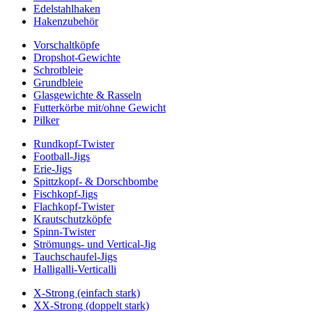
Edelstahlhaken
Hakenzubehör
Vorschaltköpfe
Dropshot-Gewichte
Schrotbleie
Grundbleie
Glasgewichte & Rasseln
Futterkörbe mit/ohne Gewicht
Pilker
Rundkopf-Twister
Football-Jigs
Erie-Jigs
Spittzkopf- & Dorschbombe
Fischkopf-Jigs
Flachkopf-Twister
Krautschutzköpfe
Spinn-Twister
Strömungs- und Vertical-Jig
Tauchschaufel-Jigs
Halligalli-Verticalli
X-Strong (einfach stark)
XX-Strong (doppelt stark)