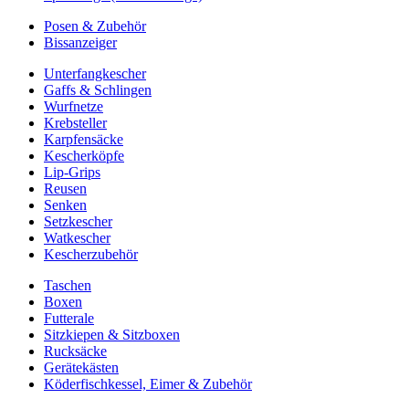
Posen & Zubehör
Bissanzeiger
Unterfangkescher
Gaffs & Schlingen
Wurfnetze
Krebsteller
Karpfensäcke
Kescherköpfe
Lip-Grips
Reusen
Senken
Setzkescher
Watkescher
Kescherzubehör
Taschen
Boxen
Futterale
Sitzkiepen & Sitzboxen
Rucksäcke
Gerätekästen
Köderfischkessel, Eimer & Zubehör