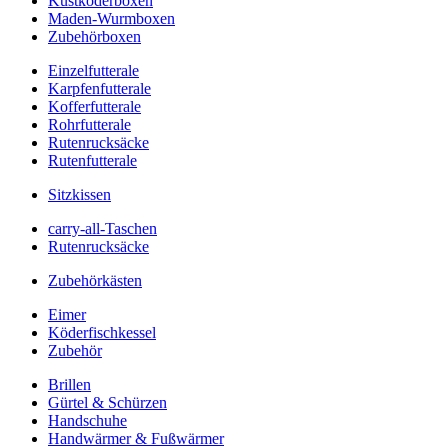
Kustköderboxen
Maden-Wurmboxen
Zubehörboxen
Einzelfutterale
Karpfenfutterale
Kofferfutterale
Rohrfutterale
Rutenrucksäcke
Rutenfutterale
Sitzkissen
carry-all-Taschen
Rutenrucksäcke
Zubehörkästen
Eimer
Köderfischkessel
Zubehör
Brillen
Gürtel & Schürzen
Handschuhe
Handwärmer & Fußwärmer