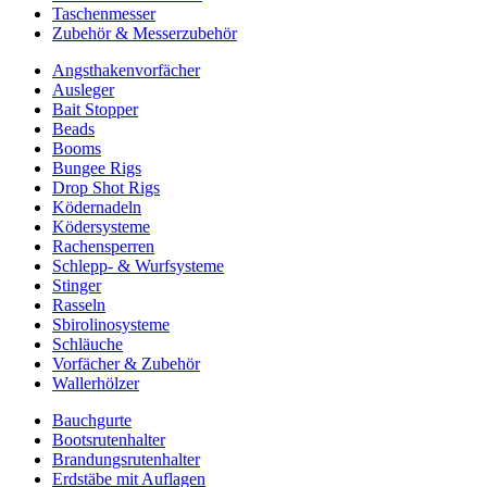
Taschenmesser
Zubehör & Messerzubehör
Angsthakenvorfächer
Ausleger
Bait Stopper
Beads
Booms
Bungee Rigs
Drop Shot Rigs
Ködernadeln
Ködersysteme
Rachensperren
Schlepp- & Wurfsysteme
Stinger
Rasseln
Sbirolinosysteme
Schläuche
Vorfächer & Zubehör
Wallerhölzer
Bauchgurte
Bootsrutenhalter
Brandungsrutenhalter
Erdstäbe mit Auflagen