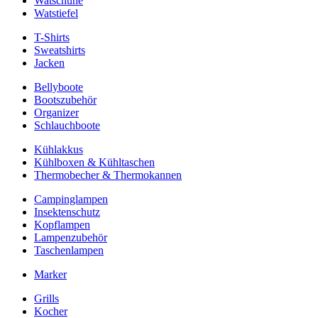
Watschuhe
Watstiefel
T-Shirts
Sweatshirts
Jacken
Bellyboote
Bootszubehör
Organizer
Schlauchboote
Kühlakkus
Kühlboxen & Kühltaschen
Thermobecher & Thermokannen
Campinglampen
Insektenschutz
Kopflampen
Lampenzubehör
Taschenlampen
Marker
Grills
Kocher