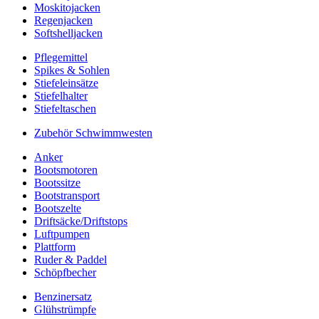
Moskitojacken
Regenjacken
Softshelljacken
Pflegemittel
Spikes & Sohlen
Stiefeleinsätze
Stiefelhalter
Stiefeltaschen
Zubehör Schwimmwesten
Anker
Bootsmotoren
Bootssitze
Bootstransport
Bootszelte
Driftsäcke/Driftstops
Luftpumpen
Plattform
Ruder & Paddel
Schöpfbecher
Benzinersatz
Glühstrümpfe