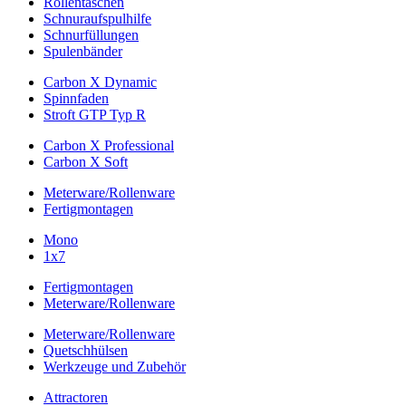
Rollentaschen
Schnuraufspulhilfe
Schnurfüllungen
Spulenbänder
Carbon X Dynamic
Spinnfaden
Stroft GTP Typ R
Carbon X Professional
Carbon X Soft
Meterware/Rollenware
Fertigmontagen
Mono
1x7
Fertigmontagen
Meterware/Rollenware
Meterware/Rollenware
Quetschhülsen
Werkzeuge und Zubehör
Attractoren