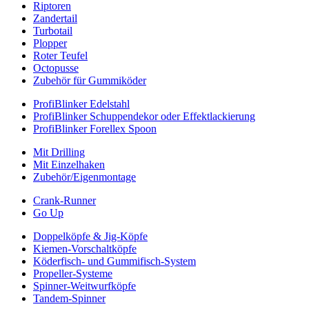
Riptoren
Zandertail
Turbotail
Plopper
Roter Teufel
Octopusse
Zubehör für Gummiköder
ProfiBlinker Edelstahl
ProfiBlinker Schuppendekor oder Effektlackierung
ProfiBlinker Forellex Spoon
Mit Drilling
Mit Einzelhaken
Zubehör/Eigenmontage
Crank-Runner
Go Up
Doppelköpfe & Jig-Köpfe
Kiemen-Vorschaltköpfe
Köderfisch- und Gummifisch-System
Propeller-Systeme
Spinner-Weitwurfköpfe
Tandem-Spinner