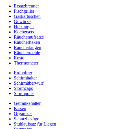
Ersatzbrenner
Fischgriller
Gaskartuschen
Gewürze
Heizungen
Kochersets
Räucheraufsätze
Räucherhaken
Räucherlaugen
Räuchermehle
Roste
Thermometer
Erdbohrer
Schirmhalter
Schirmüberwurf
Stormcaps
Stormpoles
Getränkehalter
Kissen
Organizer
Schutzbezüge
Stuhlaufsatz für Liegen