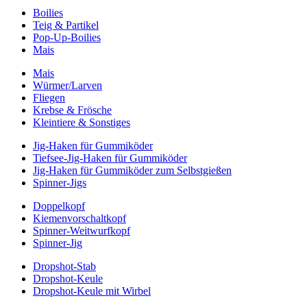
Boilies
Teig & Partikel
Pop-Up-Boilies
Mais
Mais
Würmer/Larven
Fliegen
Krebse & Frösche
Kleintiere & Sonstiges
Jig-Haken für Gummiköder
Tiefsee-Jig-Haken für Gummiköder
Jig-Haken für Gummiköder zum Selbstgießen
Spinner-Jigs
Doppelkopf
Kiemenvorschaltkopf
Spinner-Weitwurfkopf
Spinner-Jig
Dropshot-Stab
Dropshot-Keule
Dropshot-Keule mit Wirbel