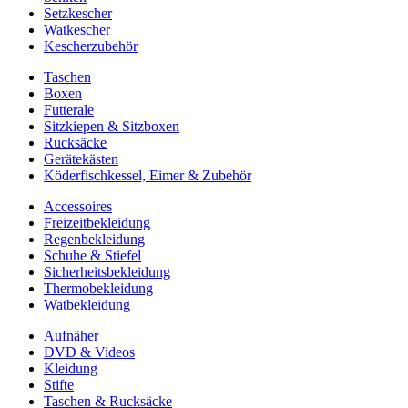
Setzkescher
Watkescher
Kescherzubehör
Taschen
Boxen
Futterale
Sitzkiepen & Sitzboxen
Rucksäcke
Gerätekästen
Köderfischkessel, Eimer & Zubehör
Accessoires
Freizeitbekleidung
Regenbekleidung
Schuhe & Stiefel
Sicherheitsbekleidung
Thermobekleidung
Watbekleidung
Aufnäher
DVD & Videos
Kleidung
Stifte
Taschen & Rucksäcke