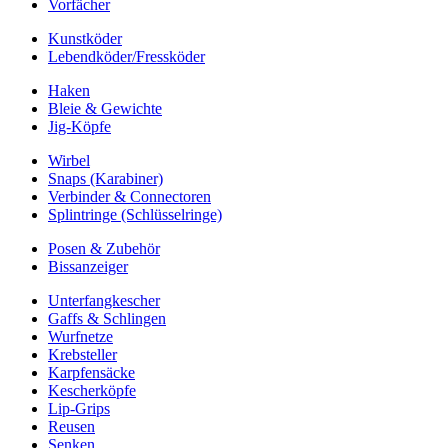
Vorfächer
Kunstköder
Lebendköder/Fressköder
Haken
Bleie & Gewichte
Jig-Köpfe
Wirbel
Snaps (Karabiner)
Verbinder & Connectoren
Splintringe (Schlüsselringe)
Posen & Zubehör
Bissanzeiger
Unterfangkescher
Gaffs & Schlingen
Wurfnetze
Krebsteller
Karpfensäcke
Kescherköpfe
Lip-Grips
Reusen
Senken