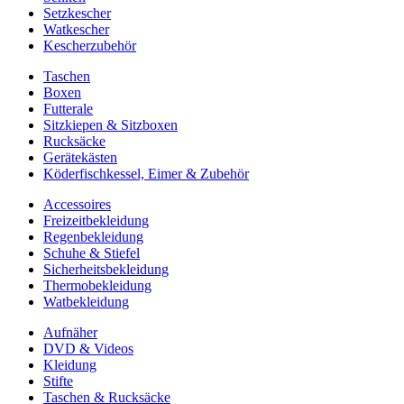
Setzkescher
Watkescher
Kescherzubehör
Taschen
Boxen
Futterale
Sitzkiepen & Sitzboxen
Rucksäcke
Gerätekästen
Köderfischkessel, Eimer & Zubehör
Accessoires
Freizeitbekleidung
Regenbekleidung
Schuhe & Stiefel
Sicherheitsbekleidung
Thermobekleidung
Watbekleidung
Aufnäher
DVD & Videos
Kleidung
Stifte
Taschen & Rucksäcke