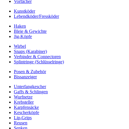
Vorfächer
Kunstköder
Lebendköder/Fressköder
Haken
Bleie & Gewichte
Jig-Köpfe
Wirbel
Snaps (Karabiner)
Verbinder & Connectoren
Splintringe (Schlüsselringe)
Posen & Zubehör
Bissanzeiger
Unterfangkescher
Gaffs & Schlingen
Wurfnetze
Krebsteller
Karpfensäcke
Kescherköpfe
Lip-Grips
Reusen
Senken