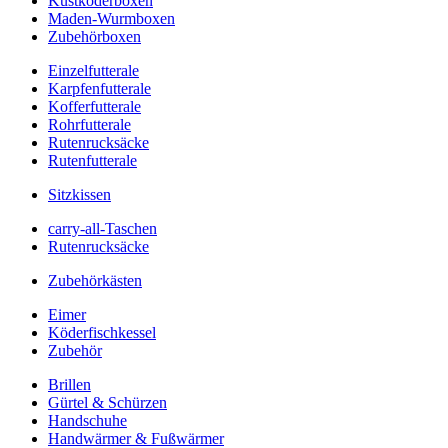
Kustköderboxen
Maden-Wurmboxen
Zubehörboxen
Einzelfutterale
Karpfenfutterale
Kofferfutterale
Rohrfutterale
Rutenrucksäcke
Rutenfutterale
Sitzkissen
carry-all-Taschen
Rutenrucksäcke
Zubehörkästen
Eimer
Köderfischkessel
Zubehör
Brillen
Gürtel & Schürzen
Handschuhe
Handwärmer & Fußwärmer