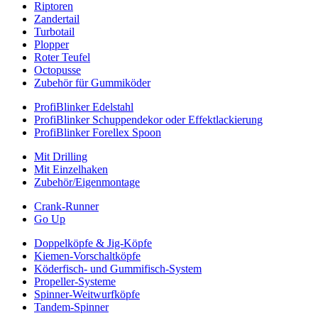
Riptoren
Zandertail
Turbotail
Plopper
Roter Teufel
Octopusse
Zubehör für Gummiköder
ProfiBlinker Edelstahl
ProfiBlinker Schuppendekor oder Effektlackierung
ProfiBlinker Forellex Spoon
Mit Drilling
Mit Einzelhaken
Zubehör/Eigenmontage
Crank-Runner
Go Up
Doppelköpfe & Jig-Köpfe
Kiemen-Vorschaltköpfe
Köderfisch- und Gummifisch-System
Propeller-Systeme
Spinner-Weitwurfköpfe
Tandem-Spinner