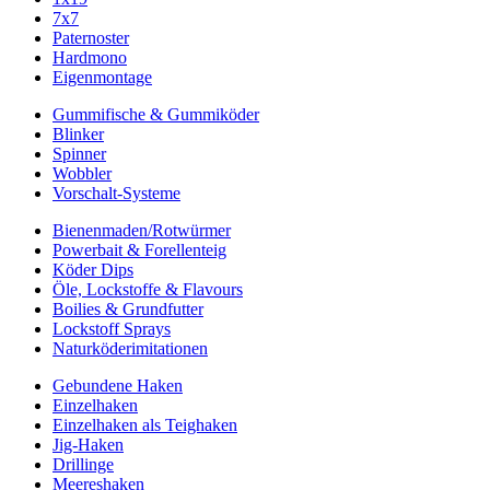
7x7
Paternoster
Hardmono
Eigenmontage
Gummifische & Gummiköder
Blinker
Spinner
Wobbler
Vorschalt-Systeme
Bienenmaden/Rotwürmer
Powerbait & Forellenteig
Köder Dips
Öle, Lockstoffe & Flavours
Boilies & Grundfutter
Lockstoff Sprays
Naturköderimitationen
Gebundene Haken
Einzelhaken
Einzelhaken als Teighaken
Jig-Haken
Drillinge
Meereshaken