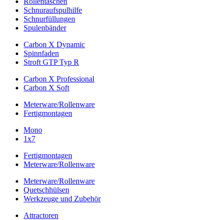
Rollentaschen
Schnuraufspulhilfe
Schnurfüllungen
Spulenbänder
Carbon X Dynamic
Spinnfaden
Stroft GTP Typ R
Carbon X Professional
Carbon X Soft
Meterware/Rollenware
Fertigmontagen
Mono
1x7
Fertigmontagen
Meterware/Rollenware
Meterware/Rollenware
Quetschhülsen
Werkzeuge und Zubehör
Attractoren