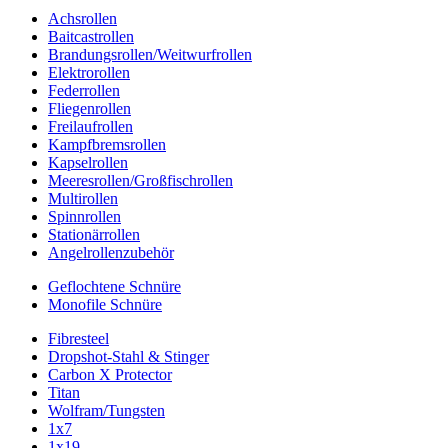
Achsrollen
Baitcastrollen
Brandungsrollen/Weitwurfrollen
Elektrorollen
Federrollen
Fliegenrollen
Freilaufrollen
Kampfbremsrollen
Kapselrollen
Meeresrollen/Großfischrollen
Multirollen
Spinnrollen
Stationärrollen
Angelrollenzubehör
Geflochtene Schnüre
Monofile Schnüre
Fibresteel
Dropshot-Stahl & Stinger
Carbon X Protector
Titan
Wolfram/Tungsten
1x7
1x19