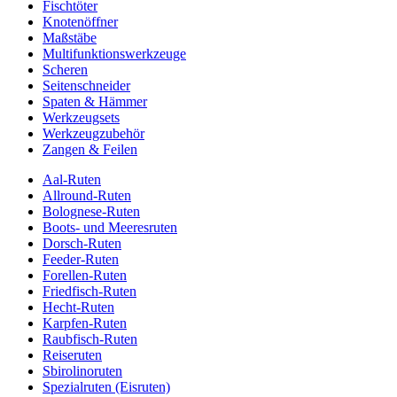
Fischtöter
Knotenöffner
Maßstäbe
Multifunktionswerkzeuge
Scheren
Seitenschneider
Spaten & Hämmer
Werkzeugsets
Werkzeugzubehör
Zangen & Feilen
Aal-Ruten
Allround-Ruten
Bolognese-Ruten
Boots- und Meeresruten
Dorsch-Ruten
Feeder-Ruten
Forellen-Ruten
Friedfisch-Ruten
Hecht-Ruten
Karpfen-Ruten
Raubfisch-Ruten
Reiseruten
Sbirolinoruten
Spezialruten (Eisruten)