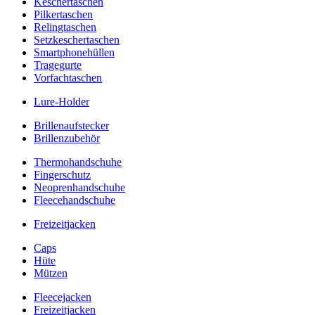
Keschertaschen
Pilkertaschen
Relingtaschen
Setzkeschertaschen
Smartphonehüllen
Tragegurte
Vorfachtaschen
Lure-Holder
Brillenaufstecker
Brillenzubehör
Thermohandschuhe
Fingerschutz
Neoprenhandschuhe
Fleecehandschuhe
Freizeitjacken
Caps
Hüte
Mützen
Fleecejacken
Freizeitjacken