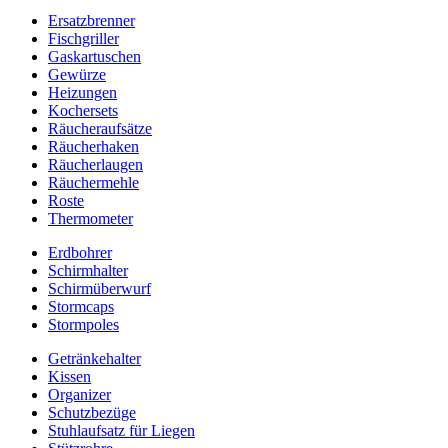
Ersatzbrenner
Fischgriller
Gaskartuschen
Gewürze
Heizungen
Kochersets
Räucheraufsätze
Räucherhaken
Räucherlaugen
Räuchermehle
Roste
Thermometer
Erdbohrer
Schirmhalter
Schirmüberwurf
Stormcaps
Stormpoles
Getränkehalter
Kissen
Organizer
Schutzbezüge
Stuhlaufsatz für Liegen