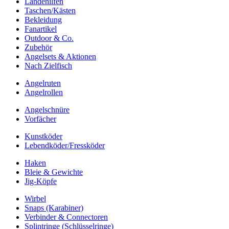
Landehilfen
Taschen/Kästen
Bekleidung
Fanartikel
Outdoor & Co.
Zubehör
Angelsets & Aktionen
Nach Zielfisch
Angelruten
Angelrollen
Angelschnüre
Vorfächer
Kunstköder
Lebendköder/Fressköder
Haken
Bleie & Gewichte
Jig-Köpfe
Wirbel
Snaps (Karabiner)
Verbinder & Connectoren
Splintringe (Schlüsselringe)