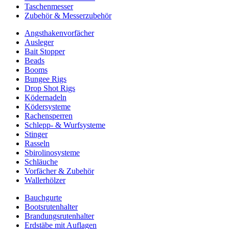
Taschenmesser
Zubehör & Messerzubehör
Angsthakenvorfächer
Ausleger
Bait Stopper
Beads
Booms
Bungee Rigs
Drop Shot Rigs
Ködernadeln
Ködersysteme
Rachensperren
Schlepp- & Wurfsysteme
Stinger
Rasseln
Sbirolinosysteme
Schläuche
Vorfächer & Zubehör
Wallerhölzer
Bauchgurte
Bootsrutenhalter
Brandungsrutenhalter
Erdstäbe mit Auflagen