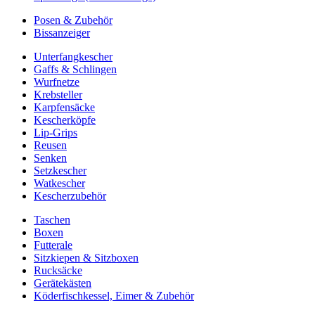
Posen & Zubehör
Bissanzeiger
Unterfangkescher
Gaffs & Schlingen
Wurfnetze
Krebsteller
Karpfensäcke
Kescherköpfe
Lip-Grips
Reusen
Senken
Setzkescher
Watkescher
Kescherzubehör
Taschen
Boxen
Futterale
Sitzkiepen & Sitzboxen
Rucksäcke
Gerätekästen
Köderfischkessel, Eimer & Zubehör