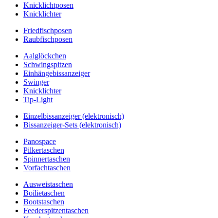
Knicklichtposen
Knicklichter
Friedfischposen
Raubfischposen
Aalglöckchen
Schwingspitzen
Einhängebissanzeiger
Swinger
Knicklichter
Tip-Light
Einzelbissanzeiger (elektronisch)
Bissanzeiger-Sets (elektronisch)
Panospace
Pilkertaschen
Spinnertaschen
Vorfachtaschen
Ausweistaschen
Boilietaschen
Bootstaschen
Feederspitzentaschen