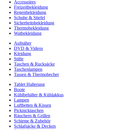
Accessoires
Freizeitbekleidung
Regenbekleidung
Schuhe & Stiefel
Sicherheitsbekleidung
Thermobekleidung
Watbekleidung
Aufnäher
DVD & Videos
Kleidung
Stifte
Taschen & Rucksäcke
Taschenlampen
Tassen & Thermobecher
Tablet Halterung
Boote
Kühlbehälter & Kühlakkus
Lampen
Luftbetten & Kissen
Picknicktaschen
Räuchern & Grillen
Schirme & Zubehör
Schlafsäcke & Decken