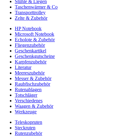
Stühle & Liegen
Taschenwärmer & Co
Transporttrolley
Zelte & Zubehör
HP Notebook
Microsoft Notebook
Echolote & Zubehör
Fliegenzubehör
Geschenkartikel
Geschenkgutscheine
Karpfenzubehör
Literatur
Meereszubehör
Messer & Zubehör
Raubfischzubehör
Rutenablagen
Totschläger
Verschiedenes
Waagen & Zubehör
Werkzeuge
Teleskopruten
Steckruten
Rutenzubehör