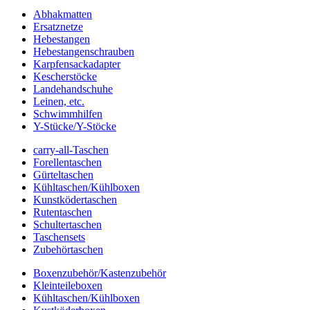
Abhakmatten
Ersatznetze
Hebestangen
Hebestangenschrauben
Karpfensackadapter
Kescherstöcke
Landehandschuhe
Leinen, etc.
Schwimmhilfen
Y-Stücke/Y-Stöcke
carry-all-Taschen
Forellentaschen
Gürteltaschen
Kühltaschen/Kühlboxen
Kunstködertaschen
Rutentaschen
Schultertaschen
Taschensets
Zubehörtaschen
Boxenzubehör/Kastenzubehör
Kleinteileboxen
Kühltaschen/Kühlboxen