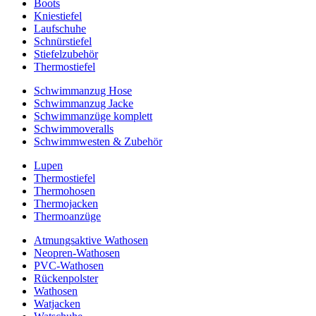
Boots
Kniestiefel
Laufschuhe
Schnürstiefel
Stiefelzubehör
Thermostiefel
Schwimmanzug Hose
Schwimmanzug Jacke
Schwimmanzüge komplett
Schwimmoveralls
Schwimmwesten & Zubehör
Lupen
Thermostiefel
Thermohosen
Thermojacken
Thermoanzüge
Atmungsaktive Wathosen
Neopren-Wathosen
PVC-Wathosen
Rückenpolster
Wathosen
Watjacken