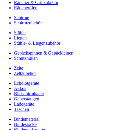
Räucher & Grillzubehör
Räucheröfen
Schirme
Schirmzubehör
Stühle
Liegen
Stühle- & Liegenzubehör
Gepäckspinnen & Gepäckleinen
Schutzhüllen
Zelte
Zeltzubehör
Echolotgeräte
Akkus
Bildschirmhalter
Geberstangen
Ladegeräte
Taschen
Bindematerial
Bindestöcke
Bindewerkzeuge