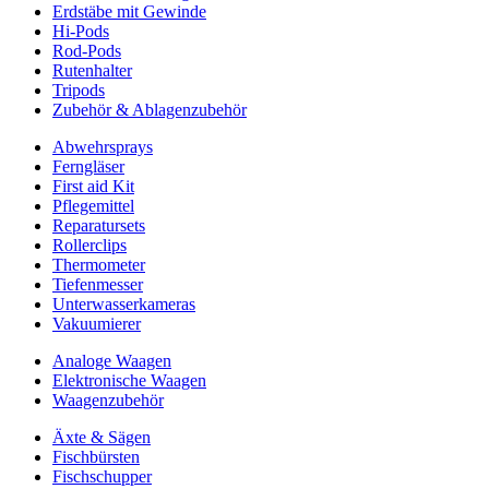
Erdstäbe mit Gewinde
Hi-Pods
Rod-Pods
Rutenhalter
Tripods
Zubehör & Ablagenzubehör
Abwehrsprays
Ferngläser
First aid Kit
Pflegemittel
Reparatursets
Rollerclips
Thermometer
Tiefenmesser
Unterwasserkameras
Vakuumierer
Analoge Waagen
Elektronische Waagen
Waagenzubehör
Äxte & Sägen
Fischbürsten
Fischschupper