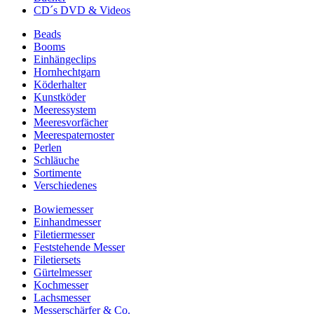
CD´s DVD & Videos
Beads
Booms
Einhängeclips
Hornhechtgarn
Köderhalter
Kunstköder
Meeressystem
Meeresvorfächer
Meerespaternoster
Perlen
Schläuche
Sortimente
Verschiedenes
Bowiemesser
Einhandmesser
Filetiermesser
Feststehende Messer
Filetiersets
Gürtelmesser
Kochmesser
Lachsmesser
Messerschärfer & Co.