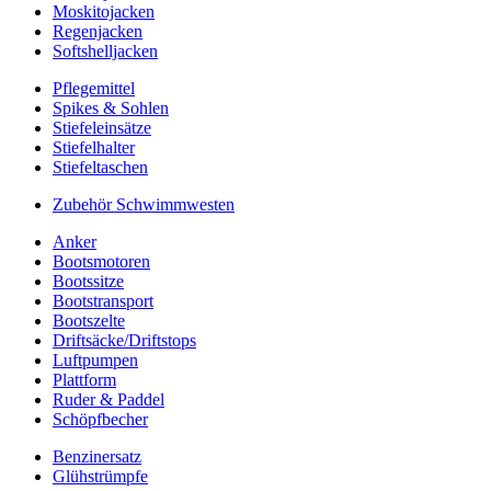
Moskitojacken
Regenjacken
Softshelljacken
Pflegemittel
Spikes & Sohlen
Stiefeleinsätze
Stiefelhalter
Stiefeltaschen
Zubehör Schwimmwesten
Anker
Bootsmotoren
Bootssitze
Bootstransport
Bootszelte
Driftsäcke/Driftstops
Luftpumpen
Plattform
Ruder & Paddel
Schöpfbecher
Benzinersatz
Glühstrümpfe