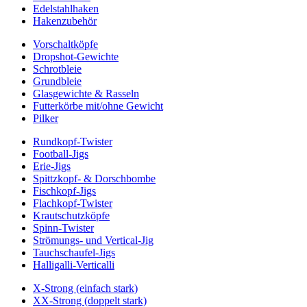
Edelstahlhaken
Hakenzubehör
Vorschaltköpfe
Dropshot-Gewichte
Schrotbleie
Grundbleie
Glasgewichte & Rasseln
Futterkörbe mit/ohne Gewicht
Pilker
Rundkopf-Twister
Football-Jigs
Erie-Jigs
Spittzkopf- & Dorschbombe
Fischkopf-Jigs
Flachkopf-Twister
Krautschutzköpfe
Spinn-Twister
Strömungs- und Vertical-Jig
Tauchschaufel-Jigs
Halligalli-Verticalli
X-Strong (einfach stark)
XX-Strong (doppelt stark)