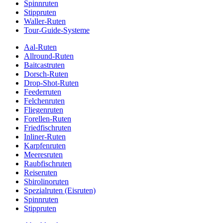
Spinnruten
Stippruten
Waller-Ruten
Tour-Guide-Systeme
Aal-Ruten
Allround-Ruten
Baitcastruten
Dorsch-Ruten
Drop-Shot-Ruten
Feederruten
Felchenruten
Fliegenruten
Forellen-Ruten
Friedfischruten
Inliner-Ruten
Karpfenruten
Meeresruten
Raubfischruten
Reiseruten
Sbirolinoruten
Spezialruten (Eisruten)
Spinnruten
Stippruten