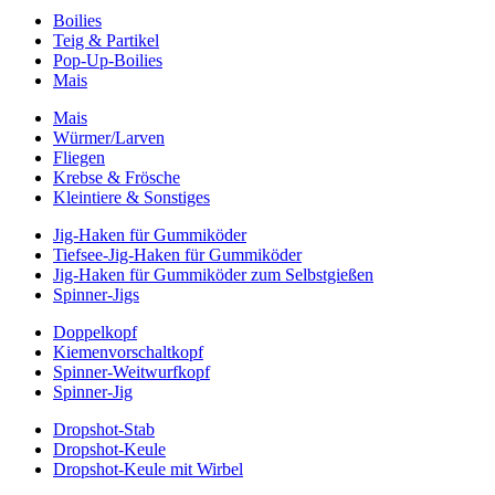
Boilies
Teig & Partikel
Pop-Up-Boilies
Mais
Mais
Würmer/Larven
Fliegen
Krebse & Frösche
Kleintiere & Sonstiges
Jig-Haken für Gummiköder
Tiefsee-Jig-Haken für Gummiköder
Jig-Haken für Gummiköder zum Selbstgießen
Spinner-Jigs
Doppelkopf
Kiemenvorschaltkopf
Spinner-Weitwurfkopf
Spinner-Jig
Dropshot-Stab
Dropshot-Keule
Dropshot-Keule mit Wirbel