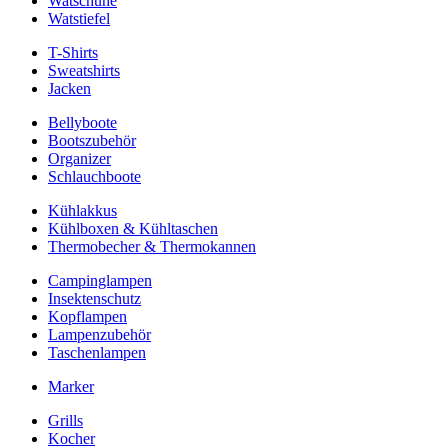
Watschuhe
Watstiefel
T-Shirts
Sweatshirts
Jacken
Bellyboote
Bootszubehör
Organizer
Schlauchboote
Kühlakkus
Kühlboxen & Kühltaschen
Thermobecher & Thermokannen
Campinglampen
Insektenschutz
Kopflampen
Lampenzubehör
Taschenlampen
Marker
Grills
Kocher