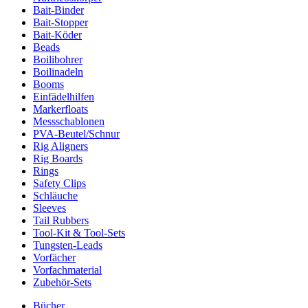
Bait-Binder
Bait-Stopper
Bait-Köder
Beads
Boilibohrer
Boilinadeln
Booms
Einfädelhilfen
Markerfloats
Messschablonen
PVA-Beutel/Schnur
Rig Aligners
Rig Boards
Rings
Safety Clips
Schläuche
Sleeves
Tail Rubbers
Tool-Kit & Tool-Sets
Tungsten-Leads
Vorfächer
Vorfachmaterial
Zubehör-Sets
Bücher