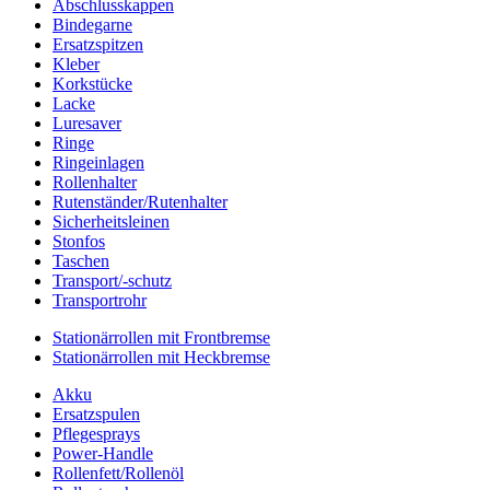
Abschlusskappen
Bindegarne
Ersatzspitzen
Kleber
Korkstücke
Lacke
Luresaver
Ringe
Ringeinlagen
Rollenhalter
Rutenständer/Rutenhalter
Sicherheitsleinen
Stonfos
Taschen
Transport/-schutz
Transportrohr
Stationärrollen mit Frontbremse
Stationärrollen mit Heckbremse
Akku
Ersatzspulen
Pflegesprays
Power-Handle
Rollenfett/Rollenöl