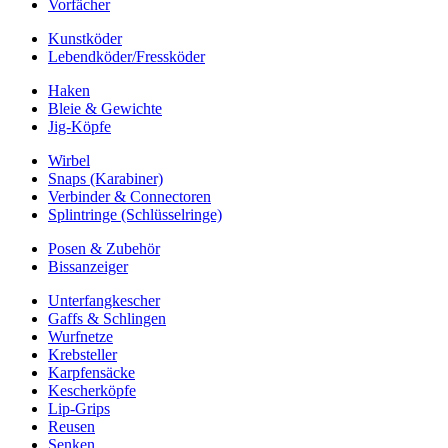
Vorfächer
Kunstköder
Lebendköder/Fressköder
Haken
Bleie & Gewichte
Jig-Köpfe
Wirbel
Snaps (Karabiner)
Verbinder & Connectoren
Splintringe (Schlüsselringe)
Posen & Zubehör
Bissanzeiger
Unterfangkescher
Gaffs & Schlingen
Wurfnetze
Krebsteller
Karpfensäcke
Kescherköpfe
Lip-Grips
Reusen
Senken