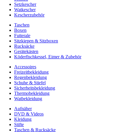
Setzkescher
Watkescher
Kescherzubehör
Taschen
Boxen
Futterale
Sitzkiepen & Sitzboxen
Rucksäcke
Gerätekästen
Köderfischkessel, Eimer & Zubehör
Accessoires
Freizeitbekleidung
Regenbekleidung
Schuhe & Stiefel
Sicherheitsbekleidung
Thermobekleidung
Watbekleidung
Aufnäher
DVD & Videos
Kleidung
Stifte
Taschen & Rucksäcke