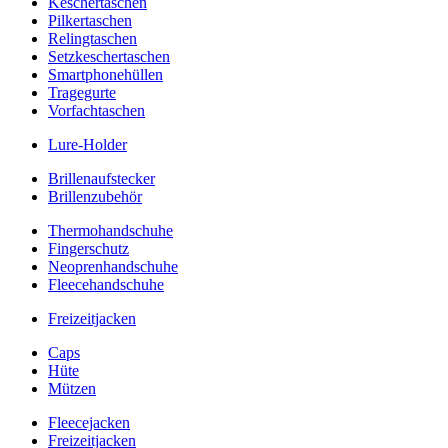
Keschertaschen
Pilkertaschen
Relingtaschen
Setzkeschertaschen
Smartphonehüllen
Tragegurte
Vorfachtaschen
Lure-Holder
Brillenaufstecker
Brillenzubehör
Thermohandschuhe
Fingerschutz
Neoprenhandschuhe
Fleecehandschuhe
Freizeitjacken
Caps
Hüte
Mützen
Fleecejacken
Freizeitjacken