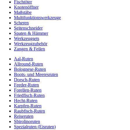
Fischtöter
Knotenöffner
Maßstäbe
Multifunktionswerkzeuge
Scheren
Seitenschneider
Spaten & Hämmer
Werkzeugsets
Werkzeugzubehör
Zangen & Feilen
Aal-Ruten
Allround-Ruten
Bolognese-Ruten
Boots- und Meeresruten
Dorsch-Ruten
Feeder-Ruten
Forellen-Ruten
Friedfisch-Ruten
Hecht-Ruten
Karpfen-Ruten
Raubfisch-Ruten
Reiseruten
Sbirolinoruten
Spezialruten (Eisruten)