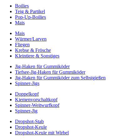
Boilies
Teig & Partikel
Pop-Up-Boilies
Mais
Mais
Würmer/Larven
Fliegen
Krebse & Frösche
Kleintiere & Sonstiges
Jig-Haken für Gummiköder
Tiefsee-Jig-Haken für Gummiköder
Jig-Haken für Gummiköder zum Selbstgießen
Spinner-Jigs
Doppelkopf
Kiemenvorschaltkopf
Spinner-Weitwurfkopf
Spinner-Jig
Dropshot-Stab
Dropshot-Keule
Dropshot-Keule mit Wirbel