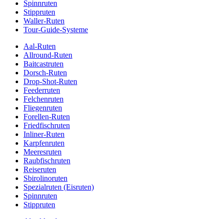
Spinnruten
Stippruten
Waller-Ruten
Tour-Guide-Systeme
Aal-Ruten
Allround-Ruten
Baitcastruten
Dorsch-Ruten
Drop-Shot-Ruten
Feederruten
Felchenruten
Fliegenruten
Forellen-Ruten
Friedfischruten
Inliner-Ruten
Karpfenruten
Meeresruten
Raubfischruten
Reiseruten
Sbirolinoruten
Spezialruten (Eisruten)
Spinnruten
Stippruten