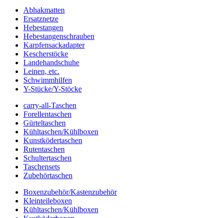
Abhakmatten
Ersatznetze
Hebestangen
Hebestangenschrauben
Karpfensackadapter
Kescherstöcke
Landehandschuhe
Leinen, etc.
Schwimmhilfen
Y-Stücke/Y-Stöcke
carry-all-Taschen
Forellentaschen
Gürteltaschen
Kühltaschen/Kühlboxen
Kunstködertaschen
Rutentaschen
Schultertaschen
Taschensets
Zubehörtaschen
Boxenzubehör/Kastenzubehör
Kleinteileboxen
Kühltaschen/Kühlboxen