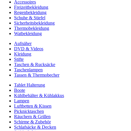
Accessoires
Freizeitbekleidung
Regenbekleidung
Schuhe & Stiefel
Sicherheitsbekleidung
Thermobekleidung
Watbekleidung
Aufnäher
DVD & Videos
Kleidung
Stifte
Taschen & Rucksäcke
Taschenlampen
Tassen & Thermobecher
Tablet Halterung
Boote
Kühlbehälter & Kühlakkus
Lampen
Luftbetten & Kissen
Picknicktaschen
Räuchern & Grillen
Schirme & Zubehör
Schlafsäcke & Decken