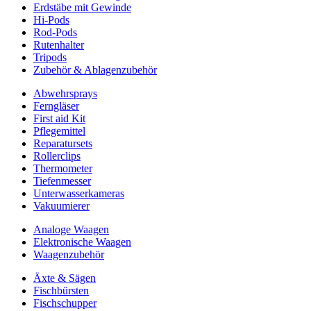
Erdstäbe mit Gewinde
Hi-Pods
Rod-Pods
Rutenhalter
Tripods
Zubehör & Ablagenzubehör
Abwehrsprays
Ferngläser
First aid Kit
Pflegemittel
Reparatursets
Rollerclips
Thermometer
Tiefenmesser
Unterwasserkameras
Vakuumierer
Analoge Waagen
Elektronische Waagen
Waagenzubehör
Äxte & Sägen
Fischbürsten
Fischschupper