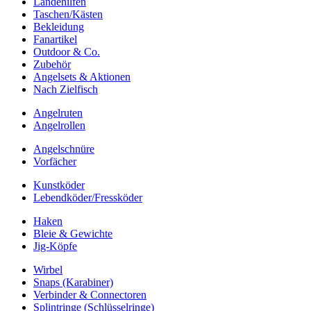
Landehilfen
Taschen/Kästen
Bekleidung
Fanartikel
Outdoor & Co.
Zubehör
Angelsets & Aktionen
Nach Zielfisch
Angelruten
Angelrollen
Angelschnüre
Vorfächer
Kunstköder
Lebendköder/Fressköder
Haken
Bleie & Gewichte
Jig-Köpfe
Wirbel
Snaps (Karabiner)
Verbinder & Connectoren
Splintringe (Schlüsselringe)