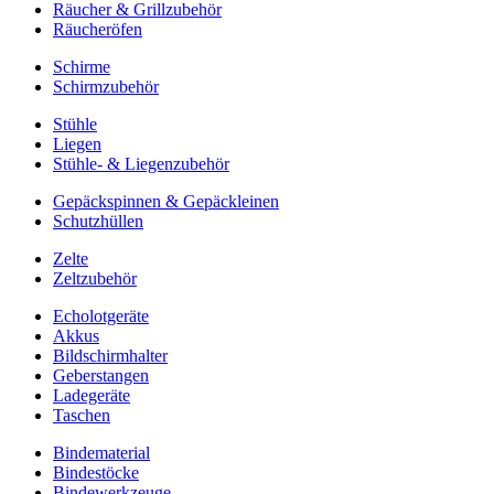
Räucher & Grillzubehör
Räucheröfen
Schirme
Schirmzubehör
Stühle
Liegen
Stühle- & Liegenzubehör
Gepäckspinnen & Gepäckleinen
Schutzhüllen
Zelte
Zeltzubehör
Echolotgeräte
Akkus
Bildschirmhalter
Geberstangen
Ladegeräte
Taschen
Bindematerial
Bindestöcke
Bindewerkzeuge