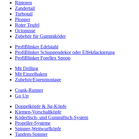
Riptoren
Zandertail
Turbotail
Plopper
Roter Teufel
Octopusse
Zubehör für Gummiköder
ProfiBlinker Edelstahl
ProfiBlinker Schuppendekor oder Effektlackierung
ProfiBlinker Forellex Spoon
Mit Drilling
Mit Einzelhaken
Zubehör/Eigenmontage
Crank-Runner
Go Up
Doppelköpfe & Jig-Köpfe
Kiemen-Vorschaltköpfe
Köderfisch- und Gummifisch-System
Propeller-Systeme
Spinner-Weitwurfköpfe
Tandem-Spinner