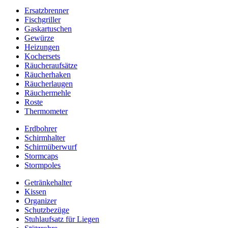
Ersatzbrenner
Fischgriller
Gaskartuschen
Gewürze
Heizungen
Kochersets
Räucheraufsätze
Räucherhaken
Räucherlaugen
Räuchermehle
Roste
Thermometer
Erdbohrer
Schirmhalter
Schirmüberwurf
Stormcaps
Stormpoles
Getränkehalter
Kissen
Organizer
Schutzbezüge
Stuhlaufsatz für Liegen