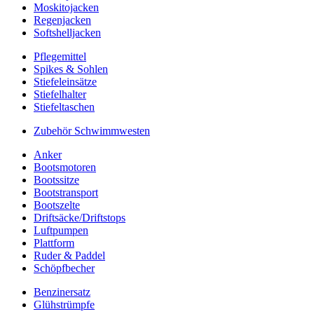
Moskitojacken
Regenjacken
Softshelljacken
Pflegemittel
Spikes & Sohlen
Stiefeleinsätze
Stiefelhalter
Stiefeltaschen
Zubehör Schwimmwesten
Anker
Bootsmotoren
Bootssitze
Bootstransport
Bootszelte
Driftsäcke/Driftstops
Luftpumpen
Plattform
Ruder & Paddel
Schöpfbecher
Benzinersatz
Glühstrümpfe