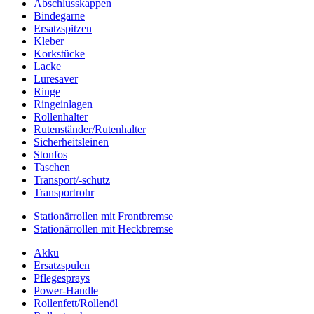
Abschlusskappen
Bindegarne
Ersatzspitzen
Kleber
Korkstücke
Lacke
Luresaver
Ringe
Ringeinlagen
Rollenhalter
Rutenständer/Rutenhalter
Sicherheitsleinen
Stonfos
Taschen
Transport/-schutz
Transportrohr
Stationärrollen mit Frontbremse
Stationärrollen mit Heckbremse
Akku
Ersatzspulen
Pflegesprays
Power-Handle
Rollenfett/Rollenöl