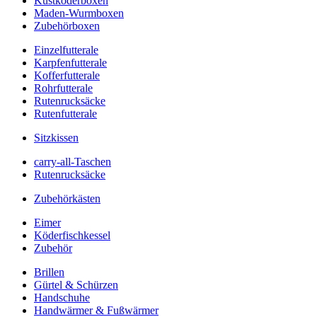
Kustköderboxen
Maden-Wurmboxen
Zubehörboxen
Einzelfutterale
Karpfenfutterale
Kofferfutterale
Rohrfutterale
Rutenrucksäcke
Rutenfutterale
Sitzkissen
carry-all-Taschen
Rutenrucksäcke
Zubehörkästen
Eimer
Köderfischkessel
Zubehör
Brillen
Gürtel & Schürzen
Handschuhe
Handwärmer & Fußwärmer