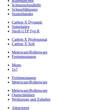
Rollentaschen
Schnuraufspulhilfe
Schnurfüllungen
Spulenbänder
Carbon X Dynamic
Spinnfaden
Stroft GTP Typ R
Carbon X Professional
Carbon X Soft
Meterware/Rollenware
Fertigmontagen
Mono
1x7
Fertigmontagen
Meterware/Rollenware
Meterware/Rollenware
Quetschhülsen
Werkzeuge und Zubehör
Attractoren