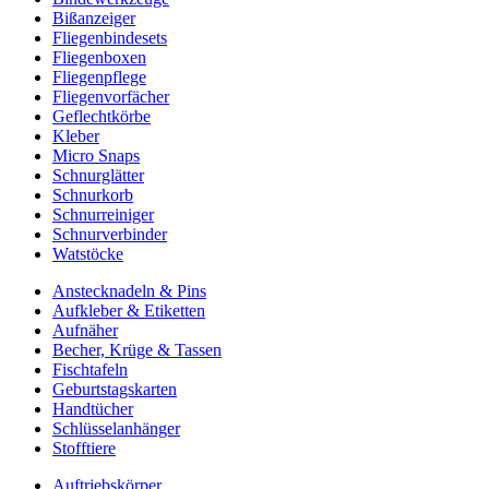
Bißanzeiger
Fliegenbindesets
Fliegenboxen
Fliegenpflege
Fliegenvorfächer
Geflechtkörbe
Kleber
Micro Snaps
Schnurglätter
Schnurkorb
Schnurreiniger
Schnurverbinder
Watstöcke
Anstecknadeln & Pins
Aufkleber & Etiketten
Aufnäher
Becher, Krüge & Tassen
Fischtafeln
Geburtstagskarten
Handtücher
Schlüsselanhänger
Stofftiere
Auftriebskörper