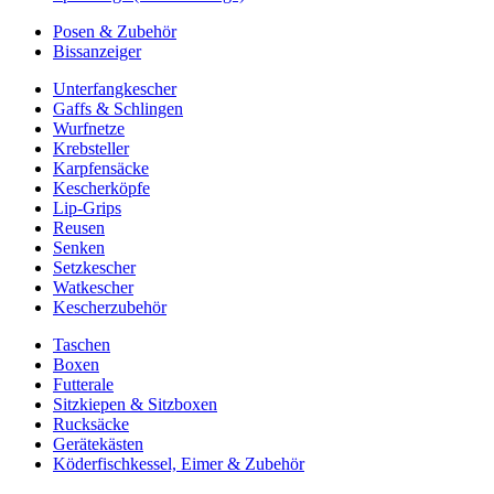
Posen & Zubehör
Bissanzeiger
Unterfangkescher
Gaffs & Schlingen
Wurfnetze
Krebsteller
Karpfensäcke
Kescherköpfe
Lip-Grips
Reusen
Senken
Setzkescher
Watkescher
Kescherzubehör
Taschen
Boxen
Futterale
Sitzkiepen & Sitzboxen
Rucksäcke
Gerätekästen
Köderfischkessel, Eimer & Zubehör