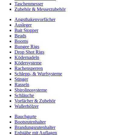
Taschenmesser
Zubehör & Messerzubehör
Angsthakenvorfächer
Ausleger
Bait Stopper
Beads
Booms
Bungee Rigs
Drop Shot Rigs
Ködernadeln
Ködersysteme
Rachensperren
Schlepp- & Wurfsysteme
Stinger
Rasseln
Sbirolinosysteme
Schläuche
Vorfächer & Zubehör
Wallerhölzer
Bauchgurte
Bootsrutenhalter
Brandungsrutenhalter
Erdstäbe mit Auflagen