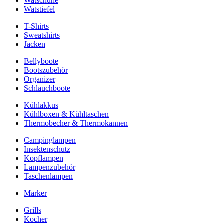
Watschuhe
Watstiefel
T-Shirts
Sweatshirts
Jacken
Bellyboote
Bootszubehör
Organizer
Schlauchboote
Kühlakkus
Kühlboxen & Kühltaschen
Thermobecher & Thermokannen
Campinglampen
Insektenschutz
Kopflampen
Lampenzubehör
Taschenlampen
Marker
Grills
Kocher