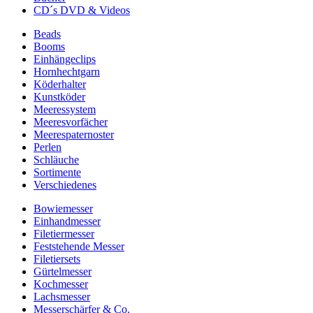
CD´s DVD & Videos
Beads
Booms
Einhängeclips
Hornhechtgarn
Köderhalter
Kunstköder
Meeressystem
Meeresvorfächer
Meerespaternoster
Perlen
Schläuche
Sortimente
Verschiedenes
Bowiemesser
Einhandmesser
Filetiermesser
Feststehende Messer
Filetiersets
Gürtelmesser
Kochmesser
Lachsmesser
Messerschärfer & Co.