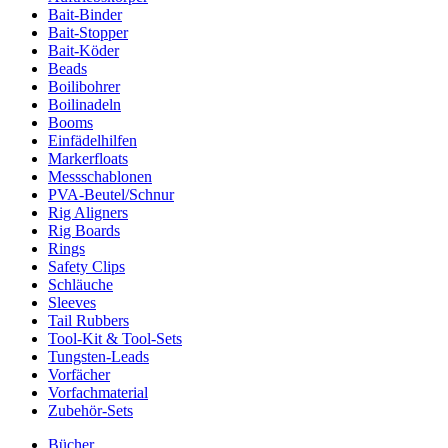
Bait-Binder
Bait-Stopper
Bait-Köder
Beads
Boilibohrer
Boilinadeln
Booms
Einfädelhilfen
Markerfloats
Messschablonen
PVA-Beutel/Schnur
Rig Aligners
Rig Boards
Rings
Safety Clips
Schläuche
Sleeves
Tail Rubbers
Tool-Kit & Tool-Sets
Tungsten-Leads
Vorfächer
Vorfachmaterial
Zubehör-Sets
Bücher