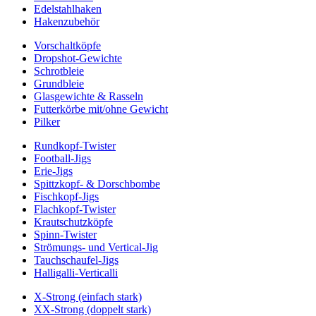
Edelstahlhaken
Hakenzubehör
Vorschaltköpfe
Dropshot-Gewichte
Schrotbleie
Grundbleie
Glasgewichte & Rasseln
Futterkörbe mit/ohne Gewicht
Pilker
Rundkopf-Twister
Football-Jigs
Erie-Jigs
Spittzkopf- & Dorschbombe
Fischkopf-Jigs
Flachkopf-Twister
Krautschutzköpfe
Spinn-Twister
Strömungs- und Vertical-Jig
Tauchschaufel-Jigs
Halligalli-Verticalli
X-Strong (einfach stark)
XX-Strong (doppelt stark)