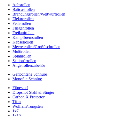
Achsrollen
Baitcastrollen
Brandungsrollen/Weitwurfrollen
Elektrorollen
Federrollen
Fliegenrollen
Freilaufrollen
Kampfbremsrollen
Kapselrollen
Meeresrollen/Großfischrollen
Multirollen
Spinnrollen
Stationärrollen
Angelrollenzubehör
Geflochtene Schnüre
Monofile Schnüre
Fibresteel
Dropshot-Stahl & Stinger
Carbon X Protector
Titan
Wolfram/Tungsten
1x7
1x19