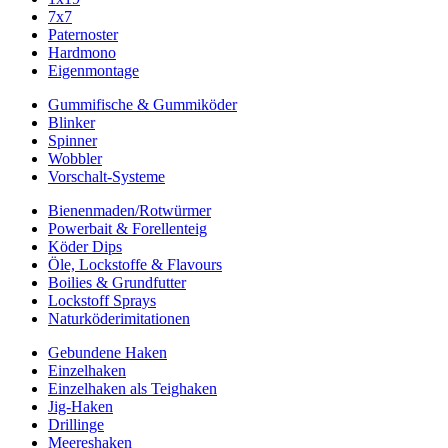
7x7
Paternoster
Hardmono
Eigenmontage
Gummifische & Gummiköder
Blinker
Spinner
Wobbler
Vorschalt-Systeme
Bienenmaden/Rotwürmer
Powerbait & Forellenteig
Köder Dips
Öle, Lockstoffe & Flavours
Boilies & Grundfutter
Lockstoff Sprays
Naturköderimitationen
Gebundene Haken
Einzelhaken
Einzelhaken als Teighaken
Jig-Haken
Drillinge
Meereshaken