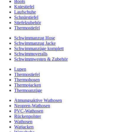
Boots
Kniestiefel
Laufschuhe
Schnürstiefel
Stiefelzubehör
Thermostiefel
Schwimmanzug Hose
Schwimmanzug Jacke
Schwimmanzüge komplett
Schwimmoveralls
Schwimmwesten & Zubehör
Lupen
Thermostiefel
Thermohosen
Thermojacken
Thermoanzüge
Atmungsaktive Wathosen
Neopren-Wathosen
PVC-Wathosen
Rückenpolster
Wathosen
Watjacken