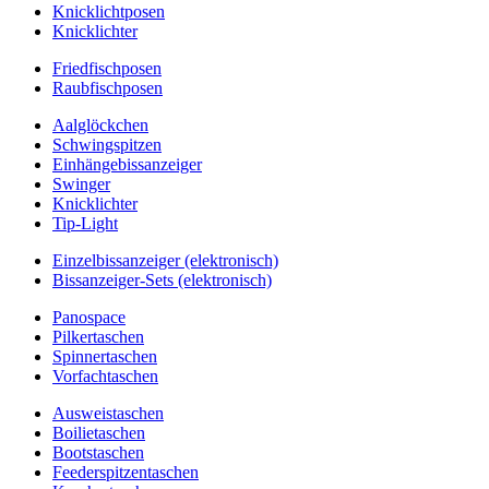
Knicklichtposen
Knicklichter
Friedfischposen
Raubfischposen
Aalglöckchen
Schwingspitzen
Einhängebissanzeiger
Swinger
Knicklichter
Tip-Light
Einzelbissanzeiger (elektronisch)
Bissanzeiger-Sets (elektronisch)
Panospace
Pilkertaschen
Spinnertaschen
Vorfachtaschen
Ausweistaschen
Boilietaschen
Bootstaschen
Feederspitzentaschen