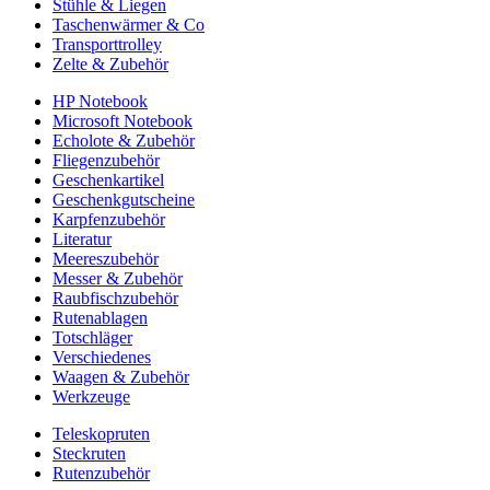
Stühle & Liegen
Taschenwärmer & Co
Transporttrolley
Zelte & Zubehör
HP Notebook
Microsoft Notebook
Echolote & Zubehör
Fliegenzubehör
Geschenkartikel
Geschenkgutscheine
Karpfenzubehör
Literatur
Meereszubehör
Messer & Zubehör
Raubfischzubehör
Rutenablagen
Totschläger
Verschiedenes
Waagen & Zubehör
Werkzeuge
Teleskopruten
Steckruten
Rutenzubehör