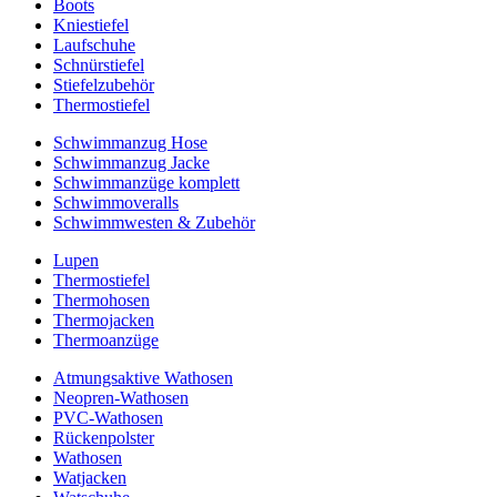
Boots
Kniestiefel
Laufschuhe
Schnürstiefel
Stiefelzubehör
Thermostiefel
Schwimmanzug Hose
Schwimmanzug Jacke
Schwimmanzüge komplett
Schwimmoveralls
Schwimmwesten & Zubehör
Lupen
Thermostiefel
Thermohosen
Thermojacken
Thermoanzüge
Atmungsaktive Wathosen
Neopren-Wathosen
PVC-Wathosen
Rückenpolster
Wathosen
Watjacken