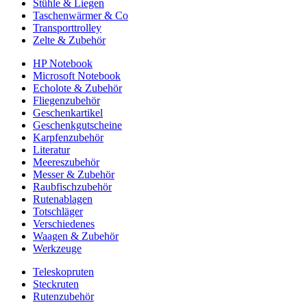
Stühle & Liegen
Taschenwärmer & Co
Transporttrolley
Zelte & Zubehör
HP Notebook
Microsoft Notebook
Echolote & Zubehör
Fliegenzubehör
Geschenkartikel
Geschenkgutscheine
Karpfenzubehör
Literatur
Meereszubehör
Messer & Zubehör
Raubfischzubehör
Rutenablagen
Totschläger
Verschiedenes
Waagen & Zubehör
Werkzeuge
Teleskopruten
Steckruten
Rutenzubehör