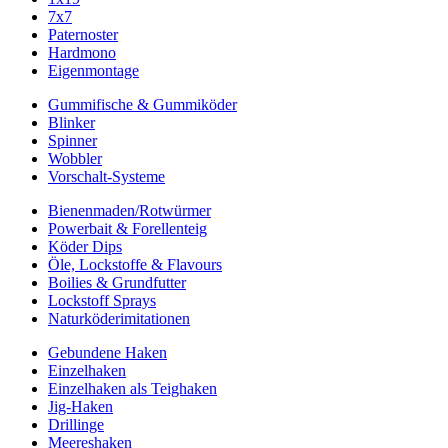
7x7
Paternoster
Hardmono
Eigenmontage
Gummifische & Gummiköder
Blinker
Spinner
Wobbler
Vorschalt-Systeme
Bienenmaden/Rotwürmer
Powerbait & Forellenteig
Köder Dips
Öle, Lockstoffe & Flavours
Boilies & Grundfutter
Lockstoff Sprays
Naturköderimitationen
Gebundene Haken
Einzelhaken
Einzelhaken als Teighaken
Jig-Haken
Drillinge
Meereshaken