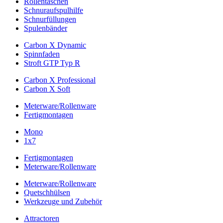
Rollentaschen
Schnuraufspulhilfe
Schnurfüllungen
Spulenbänder
Carbon X Dynamic
Spinnfaden
Stroft GTP Typ R
Carbon X Professional
Carbon X Soft
Meterware/Rollenware
Fertigmontagen
Mono
1x7
Fertigmontagen
Meterware/Rollenware
Meterware/Rollenware
Quetschhülsen
Werkzeuge und Zubehör
Attractoren