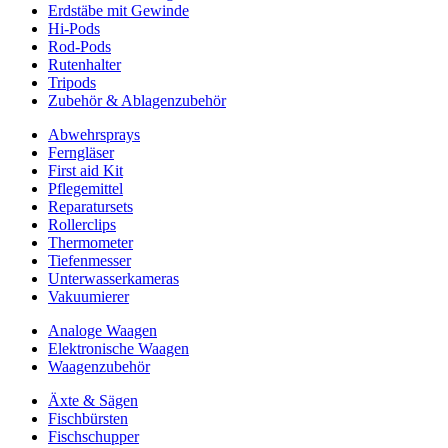
Erdstäbe mit Gewinde
Hi-Pods
Rod-Pods
Rutenhalter
Tripods
Zubehör & Ablagenzubehör
Abwehrsprays
Ferngläser
First aid Kit
Pflegemittel
Reparatursets
Rollerclips
Thermometer
Tiefenmesser
Unterwasserkameras
Vakuumierer
Analoge Waagen
Elektronische Waagen
Waagenzubehör
Äxte & Sägen
Fischbürsten
Fischschupper