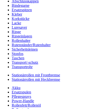
Abschlusskappen
Bindegarne
Ersatzspitzen
Kleber
Korkstücke
Lacke
Luresaver
Ringe
Ringeinlagen
Rollenhalter
Rutenständer/Rutenhalter
Sicherheitsleinen
Stonfos
Taschen
Transport/-schutz
Transportrohr
Stationärrollen mit Frontbremse
Stationärrollen mit Heckbremse
Akku
Ersatzspulen
Pflegesprays
Power-Handle
Rollenfett/Rollenöl