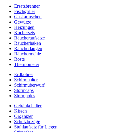
Ersatzbrenner
Fischgriller
Gaskartuschen
Gewürze
Heizungen
Kochersets
Räucheraufsätze
Räucherhaken
Räucherlaugen
Räuchermehle
Roste
Thermometer
Erdbohrer
Schirmhalter
Schirmüberwurf
Stormcaps
Stormpoles
Getränkehalter
Kissen
Organizer
Schutzbezüge
Stuhlaufsatz für Liegen