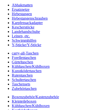
Abhakmatten
Ersatznetze
Hebestangen
Hebestangenschrauben
Karpfensackadapter
Kescherstöcke
Landehandschuhe
Leinen, etc.
Schwimmhilfen
Y-Stücke/Y-Stöcke
carry-all-Taschen
Forellentaschen
Gürteltaschen
Kühltaschen/Kühlboxen
Kunstködertaschen
Rutentaschen
Schultertaschen
Taschensets
Zubehörtaschen
Boxenzubehör/Kastenzubehör
Kleinteileboxen
Kühltaschen/Kühlboxen