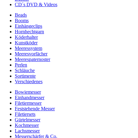
CD´s DVD & Videos
Beads
Booms
Einhängeclips
Hornhechtgarn
Köderhalter
Kunstköder
Meeressystem
Meeresvorfächer
Meerespaternoster
Perlen
Schläuche
Sortimente
Verschiedenes
Bowiemesser
Einhandmesser
Filetiermesser
Feststehende Messer
Filetiersets
Gürtelmesser
Kochmesser
Lachsmesser
Messerschärfer & Co.