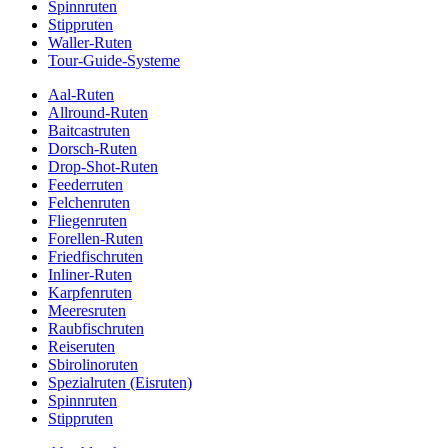
Spinnruten
Stippruten
Waller-Ruten
Tour-Guide-Systeme
Aal-Ruten
Allround-Ruten
Baitcastruten
Dorsch-Ruten
Drop-Shot-Ruten
Feederruten
Felchenruten
Fliegenruten
Forellen-Ruten
Friedfischruten
Inliner-Ruten
Karpfenruten
Meeresruten
Raubfischruten
Reiseruten
Sbirolinoruten
Spezialruten (Eisruten)
Spinnruten
Stippruten