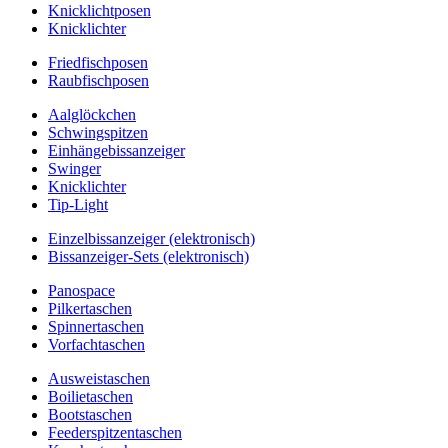
Knicklichtposen
Knicklichter
Friedfischposen
Raubfischposen
Aalglöckchen
Schwingspitzen
Einhängebissanzeiger
Swinger
Knicklichter
Tip-Light
Einzelbissanzeiger (elektronisch)
Bissanzeiger-Sets (elektronisch)
Panospace
Pilkertaschen
Spinnertaschen
Vorfachtaschen
Ausweistaschen
Boilietaschen
Bootstaschen
Feederspitzentaschen