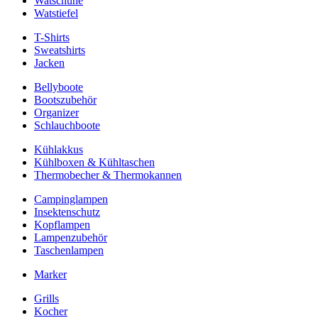
Watschuhe
Watstiefel
T-Shirts
Sweatshirts
Jacken
Bellyboote
Bootszubehör
Organizer
Schlauchboote
Kühlakkus
Kühlboxen & Kühltaschen
Thermobecher & Thermokannen
Campinglampen
Insektenschutz
Kopflampen
Lampenzubehör
Taschenlampen
Marker
Grills
Kocher