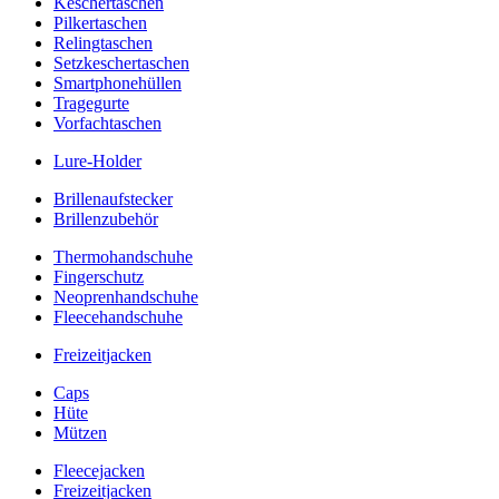
Keschertaschen
Pilkertaschen
Relingtaschen
Setzkeschertaschen
Smartphonehüllen
Tragegurte
Vorfachtaschen
Lure-Holder
Brillenaufstecker
Brillenzubehör
Thermohandschuhe
Fingerschutz
Neoprenhandschuhe
Fleecehandschuhe
Freizeitjacken
Caps
Hüte
Mützen
Fleecejacken
Freizeitjacken