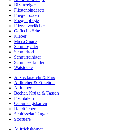
Bißanzeiger
Fliegenbindesets
Fliegenboxen
Fliegenpflege
Fliegenvorfächer
Geflechtkörbe
Kleber
Micro Snaps
Schnurglätter
Schnurkorb
Schnurreiniger
Schnurverbinder
Watstöcke
Anstecknadeln & Pins
Aufkleber & Etiketten
Aufnäher
Becher, Krüge & Tassen
Fischtafeln
Geburtstagskarten
Handtücher
Schlüsselanhänger
Stofftiere
Auftriebskörper