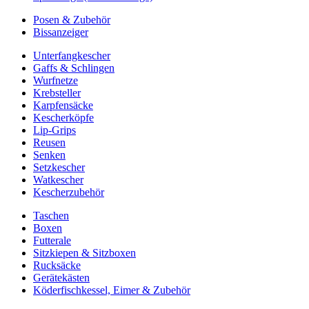
Posen & Zubehör
Bissanzeiger
Unterfangkescher
Gaffs & Schlingen
Wurfnetze
Krebsteller
Karpfensäcke
Kescherköpfe
Lip-Grips
Reusen
Senken
Setzkescher
Watkescher
Kescherzubehör
Taschen
Boxen
Futterale
Sitzkiepen & Sitzboxen
Rucksäcke
Gerätekästen
Köderfischkessel, Eimer & Zubehör