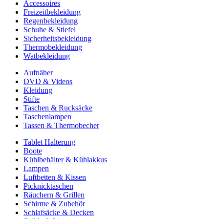
Accessoires
Freizeitbekleidung
Regenbekleidung
Schuhe & Stiefel
Sicherheitsbekleidung
Thermobekleidung
Watbekleidung
Aufnäher
DVD & Videos
Kleidung
Stifte
Taschen & Rucksäcke
Taschenlampen
Tassen & Thermobecher
Tablet Halterung
Boote
Kühlbehälter & Kühlakkus
Lampen
Luftbetten & Kissen
Picknicktaschen
Räuchern & Grillen
Schirme & Zubehör
Schlafsäcke & Decken