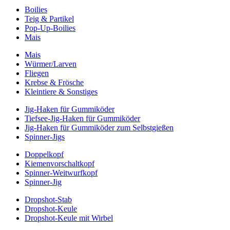
Boilies
Teig & Partikel
Pop-Up-Boilies
Mais
Mais
Würmer/Larven
Fliegen
Krebse & Frösche
Kleintiere & Sonstiges
Jig-Haken für Gummiköder
Tiefsee-Jig-Haken für Gummiköder
Jig-Haken für Gummiköder zum Selbstgießen
Spinner-Jigs
Doppelkopf
Kiemenvorschaltkopf
Spinner-Weitwurfkopf
Spinner-Jig
Dropshot-Stab
Dropshot-Keule
Dropshot-Keule mit Wirbel