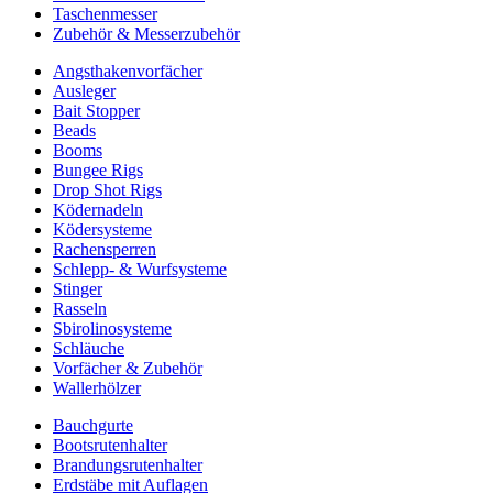
Taschenmesser
Zubehör & Messerzubehör
Angsthakenvorfächer
Ausleger
Bait Stopper
Beads
Booms
Bungee Rigs
Drop Shot Rigs
Ködernadeln
Ködersysteme
Rachensperren
Schlepp- & Wurfsysteme
Stinger
Rasseln
Sbirolinosysteme
Schläuche
Vorfächer & Zubehör
Wallerhölzer
Bauchgurte
Bootsrutenhalter
Brandungsrutenhalter
Erdstäbe mit Auflagen