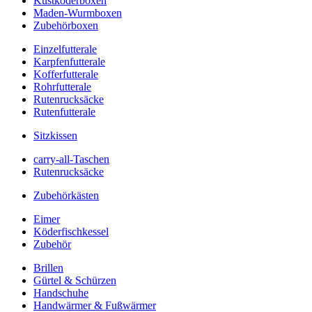
Kustköderboxen
Maden-Wurmboxen
Zubehörboxen
Einzelfutterale
Karpfenfutterale
Kofferfutterale
Rohrfutterale
Rutenrucksäcke
Rutenfutterale
Sitzkissen
carry-all-Taschen
Rutenrucksäcke
Zubehörkästen
Eimer
Köderfischkessel
Zubehör
Brillen
Gürtel & Schürzen
Handschuhe
Handwärmer & Fußwärmer