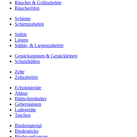
Räucher & Grillzubehör
Räucheröfen
Schirme
Schirmzubehör
Stühle
Liegen
Stühle- & Liegenzubehör
Gepäckspinnen & Gepäckleinen
Schutzhüllen
Zelte
Zeltzubehör
Echolotgeräte
Akkus
Bildschirmhalter
Geberstangen
Ladegeräte
Taschen
Bindematerial
Bindestöcke
Bindewerkzeuge