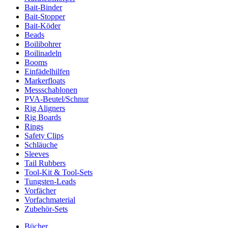
Bait-Binder
Bait-Stopper
Bait-Köder
Beads
Boilibohrer
Boilinadeln
Booms
Einfädelhilfen
Markerfloats
Messschablonen
PVA-Beutel/Schnur
Rig Aligners
Rig Boards
Rings
Safety Clips
Schläuche
Sleeves
Tail Rubbers
Tool-Kit & Tool-Sets
Tungsten-Leads
Vorfächer
Vorfachmaterial
Zubehör-Sets
Bücher