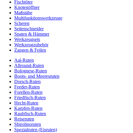
Fischtöter
Knotenöffner
Maßstäbe
Multifunktionswerkzeuge
Scheren
Seitenschneider
Spaten & Hämmer
Werkzeugsets
Werkzeugzubehör
Zangen & Feilen
Aal-Ruten
Allround-Ruten
Bolognese-Ruten
Boots- und Meeresruten
Dorsch-Ruten
Feeder-Ruten
Forellen-Ruten
Friedfisch-Ruten
Hecht-Ruten
Karpfen-Ruten
Raubfisch-Ruten
Reiseruten
Sbirolinoruten
Spezialruten (Eisruten)