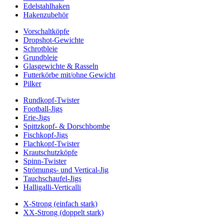
Edelstahlhaken
Hakenzubehör
Vorschaltköpfe
Dropshot-Gewichte
Schrotbleie
Grundbleie
Glasgewichte & Rasseln
Futterkörbe mit/ohne Gewicht
Pilker
Rundkopf-Twister
Football-Jigs
Erie-Jigs
Spittzkopf- & Dorschbombe
Fischkopf-Jigs
Flachkopf-Twister
Krautschutzköpfe
Spinn-Twister
Strömungs- und Vertical-Jig
Tauchschaufel-Jigs
Halligalli-Verticalli
X-Strong (einfach stark)
XX-Strong (doppelt stark)