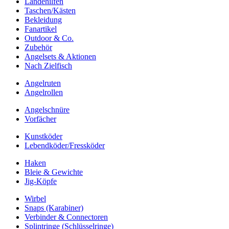
Landehilfen
Taschen/Kästen
Bekleidung
Fanartikel
Outdoor & Co.
Zubehör
Angelsets & Aktionen
Nach Zielfisch
Angelruten
Angelrollen
Angelschnüre
Vorfächer
Kunstköder
Lebendköder/Fressköder
Haken
Bleie & Gewichte
Jig-Köpfe
Wirbel
Snaps (Karabiner)
Verbinder & Connectoren
Splintringe (Schlüsselringe)