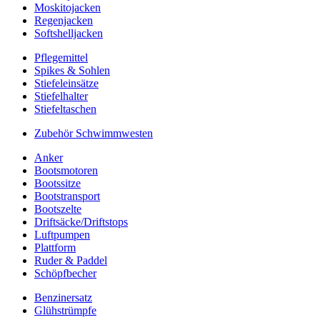
Moskitojacken
Regenjacken
Softshelljacken
Pflegemittel
Spikes & Sohlen
Stiefeleinsätze
Stiefelhalter
Stiefeltaschen
Zubehör Schwimmwesten
Anker
Bootsmotoren
Bootssitze
Bootstransport
Bootszelte
Driftsäcke/Driftstops
Luftpumpen
Plattform
Ruder & Paddel
Schöpfbecher
Benzinersatz
Glühstrümpfe