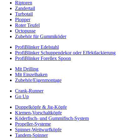
Riptoren
Zandertail
Turbotail
Plopper
Roter Teufel
Octopusse
Zubehör für Gummiköder
ProfiBlinker Edelstahl
ProfiBlinker Schuppendekor oder Effektlackierung
ProfiBlinker Forellex Spoon
Mit Drilling
Mit Einzelhaken
Zubehör/Eigenmontage
Crank-Runner
Go Up
Doppelköpfe & Jig-Köpfe
Kiemen-Vorschaltköpfe
Köderfisch- und Gummifisch-System
Propeller-Systeme
Spinner-Weitwurfköpfe
Tandem-Spinner