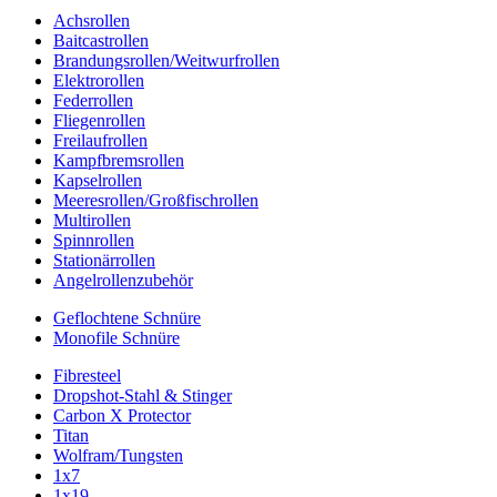
Achsrollen
Baitcastrollen
Brandungsrollen/Weitwurfrollen
Elektrorollen
Federrollen
Fliegenrollen
Freilaufrollen
Kampfbremsrollen
Kapselrollen
Meeresrollen/Großfischrollen
Multirollen
Spinnrollen
Stationärrollen
Angelrollenzubehör
Geflochtene Schnüre
Monofile Schnüre
Fibresteel
Dropshot-Stahl & Stinger
Carbon X Protector
Titan
Wolfram/Tungsten
1x7
1x19