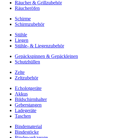
Räucher & Grillzubehör
Räucheröfen
Schirme
Schirmzubehör
Stühle
Liegen
Stühle- & Liegenzubehör
Gepäckspinnen & Gepäckleinen
Schutzhüllen
Zelte
Zeltzubehör
Echolotgeräte
Akkus
Bildschirmhalter
Geberstangen
Ladegeräte
Taschen
Bindematerial
Bindestöcke
Bindewerkzeuge