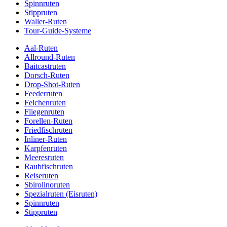
Spinnruten
Stippruten
Waller-Ruten
Tour-Guide-Systeme
Aal-Ruten
Allround-Ruten
Baitcastruten
Dorsch-Ruten
Drop-Shot-Ruten
Feederruten
Felchenruten
Fliegenruten
Forellen-Ruten
Friedfischruten
Inliner-Ruten
Karpfenruten
Meeresruten
Raubfischruten
Reiseruten
Sbirolinoruten
Spezialruten (Eisruten)
Spinnruten
Stippruten