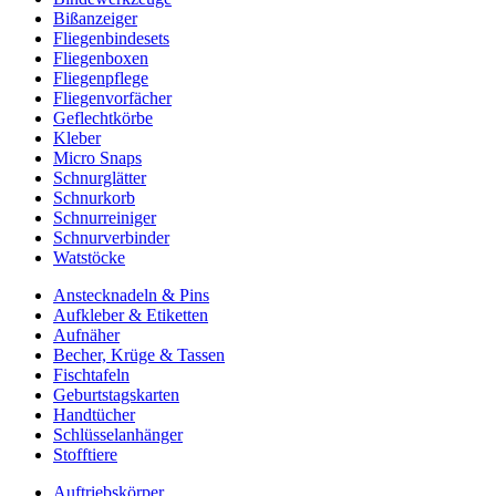
Bißanzeiger
Fliegenbindesets
Fliegenboxen
Fliegenpflege
Fliegenvorfächer
Geflechtkörbe
Kleber
Micro Snaps
Schnurglätter
Schnurkorb
Schnurreiniger
Schnurverbinder
Watstöcke
Anstecknadeln & Pins
Aufkleber & Etiketten
Aufnäher
Becher, Krüge & Tassen
Fischtafeln
Geburtstagskarten
Handtücher
Schlüsselanhänger
Stofftiere
Auftriebskörper