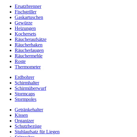
Ersatzbrenner
Fischgriller
Gaskartuschen
Gewürze
Heizungen
Kochersets
Räucheraufsätze
Räucherhaken
Räucherlaugen
Räuchermehle
Roste
Thermometer
Erdbohrer
Schirmhalter
Schirmüberwurf
Stormcaps
Stormpoles
Getränkehalter
Kissen
Organizer
Schutzbezüge
Stuhlaufsatz für Liegen