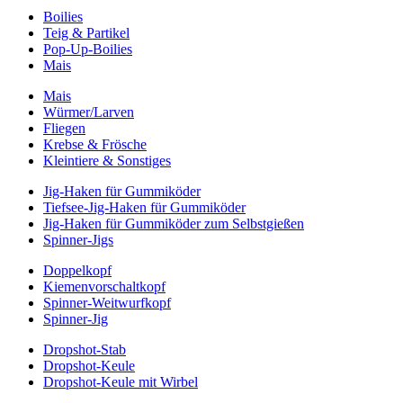
Boilies
Teig & Partikel
Pop-Up-Boilies
Mais
Mais
Würmer/Larven
Fliegen
Krebse & Frösche
Kleintiere & Sonstiges
Jig-Haken für Gummiköder
Tiefsee-Jig-Haken für Gummiköder
Jig-Haken für Gummiköder zum Selbstgießen
Spinner-Jigs
Doppelkopf
Kiemenvorschaltkopf
Spinner-Weitwurfkopf
Spinner-Jig
Dropshot-Stab
Dropshot-Keule
Dropshot-Keule mit Wirbel