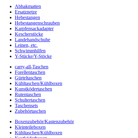
Abhakmatten
Ersatznetze
Hebestangen
Hebestangenschrauben
Karpfensackadapter
Kescherstöcke
Landehandschuhe
Leinen, etc.
Schwimmhilfen
Y-Stücke/Y-Stöcke
carry-all-Taschen
Forellentaschen
Gürteltaschen
Kühltaschen/Kühlboxen
Kunstködertaschen
Rutentaschen
Schultertaschen
Taschensets
Zubehörtaschen
Boxenzubehör/Kastenzubehör
Kleinteileboxen
Kühltaschen/Kühlboxen