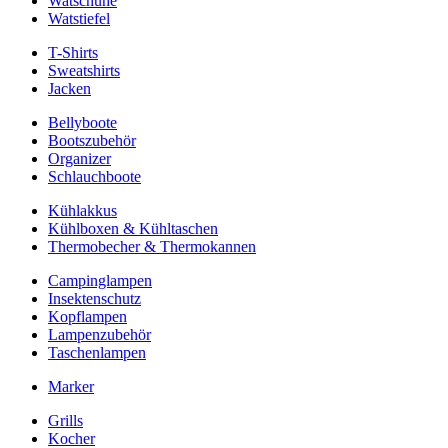
Watschuhe
Watstiefel
T-Shirts
Sweatshirts
Jacken
Bellyboote
Bootszubehör
Organizer
Schlauchboote
Kühlakkus
Kühlboxen & Kühltaschen
Thermobecher & Thermokannen
Campinglampen
Insektenschutz
Kopflampen
Lampenzubehör
Taschenlampen
Marker
Grills
Kocher