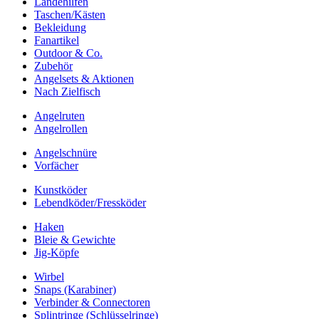
Landehilfen
Taschen/Kästen
Bekleidung
Fanartikel
Outdoor & Co.
Zubehör
Angelsets & Aktionen
Nach Zielfisch
Angelruten
Angelrollen
Angelschnüre
Vorfächer
Kunstköder
Lebendköder/Fressköder
Haken
Bleie & Gewichte
Jig-Köpfe
Wirbel
Snaps (Karabiner)
Verbinder & Connectoren
Splintringe (Schlüsselringe)