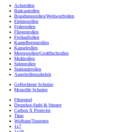
Achsrollen
Baitcastrollen
Brandungsrollen/Weitwurfrollen
Elektrorollen
Federrollen
Fliegenrollen
Freilaufrollen
Kampfbremsrollen
Kapselrollen
Meeresrollen/Großfischrollen
Multirollen
Spinnrollen
Stationärrollen
Angelrollenzubehör
Geflochtene Schnüre
Monofile Schnüre
Fibresteel
Dropshot-Stahl & Stinger
Carbon X Protector
Titan
Wolfram/Tungsten
1x7
1x19