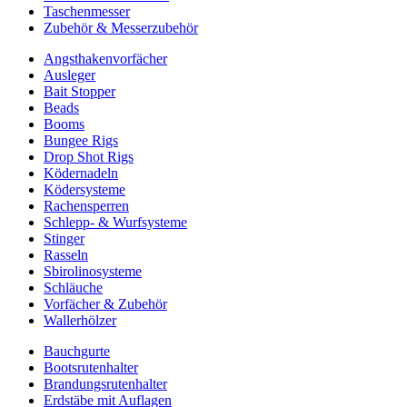
Taschenmesser
Zubehör & Messerzubehör
Angsthakenvorfächer
Ausleger
Bait Stopper
Beads
Booms
Bungee Rigs
Drop Shot Rigs
Ködernadeln
Ködersysteme
Rachensperren
Schlepp- & Wurfsysteme
Stinger
Rasseln
Sbirolinosysteme
Schläuche
Vorfächer & Zubehör
Wallerhölzer
Bauchgurte
Bootsrutenhalter
Brandungsrutenhalter
Erdstäbe mit Auflagen