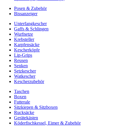
Posen & Zubehör
Bissanzeiger
Unterfangkescher
Gaffs & Schlingen
Wurfnetze
Krebsteller
Karpfensäcke
Kescherköpfe
Lip-Grips
Reusen
Senken
Setzkescher
Watkescher
Kescherzubehör
Taschen
Boxen
Futterale
Sitzkiepen & Sitzboxen
Rucksäcke
Gerätekästen
Köderfischkessel, Eimer & Zubehör