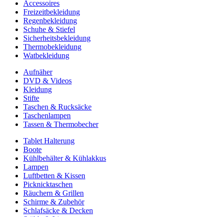
Accessoires
Freizeitbekleidung
Regenbekleidung
Schuhe & Stiefel
Sicherheitsbekleidung
Thermobekleidung
Watbekleidung
Aufnäher
DVD & Videos
Kleidung
Stifte
Taschen & Rucksäcke
Taschenlampen
Tassen & Thermobecher
Tablet Halterung
Boote
Kühlbehälter & Kühlakkus
Lampen
Luftbetten & Kissen
Picknicktaschen
Räuchern & Grillen
Schirme & Zubehör
Schlafsäcke & Decken