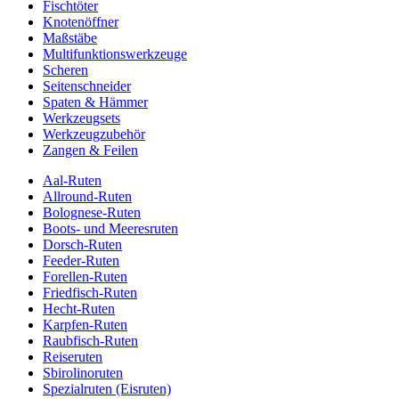
Fischtöter
Knotenöffner
Maßstäbe
Multifunktionswerkzeuge
Scheren
Seitenschneider
Spaten & Hämmer
Werkzeugsets
Werkzeugzubehör
Zangen & Feilen
Aal-Ruten
Allround-Ruten
Bolognese-Ruten
Boots- und Meeresruten
Dorsch-Ruten
Feeder-Ruten
Forellen-Ruten
Friedfisch-Ruten
Hecht-Ruten
Karpfen-Ruten
Raubfisch-Ruten
Reiseruten
Sbirolinoruten
Spezialruten (Eisruten)