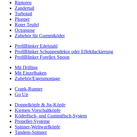
Riptoren
Zandertail
Turbotail
Plopper
Roter Teufel
Octopusse
Zubehör für Gummiköder
ProfiBlinker Edelstahl
ProfiBlinker Schuppendekor oder Effektlackierung
ProfiBlinker Forellex Spoon
Mit Drilling
Mit Einzelhaken
Zubehör/Eigenmontage
Crank-Runner
Go Up
Doppelköpfe & Jig-Köpfe
Kiemen-Vorschaltköpfe
Köderfisch- und Gummifisch-System
Propeller-Systeme
Spinner-Weitwurfköpfe
Tandem-Spinner