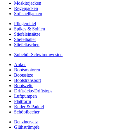
Moskitojacken
Regenjacken
Softshelljacken
Pflegemittel
Spikes & Sohlen
Stiefeleinsätze
Stiefelhalter
Stiefeltaschen
Zubehör Schwimmwesten
Anker
Bootsmotoren
Bootssitze
Bootstransport
Bootszelte
Driftsäcke/Driftstops
Luftpumpen
Plattform
Ruder & Paddel
Schöpfbecher
Benzinersatz
Glühstrümpfe