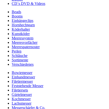
CD´s DVD & Videos
Beads
Booms
Einhängeclips
Hornhechtgarn
Köderhalter
Kunstköder
Meeressystem
Meeresvorfächer
Meerespaternoster
Perlen
Schläuche
Sortimente
Verschiedenes
Bowiemesser
Einhandmesser
Filetiermesser
Feststehende Messer
Filetiersets
Gürtelmesser
Kochmesser
Lachsmesser
Messerschärfer & Co.