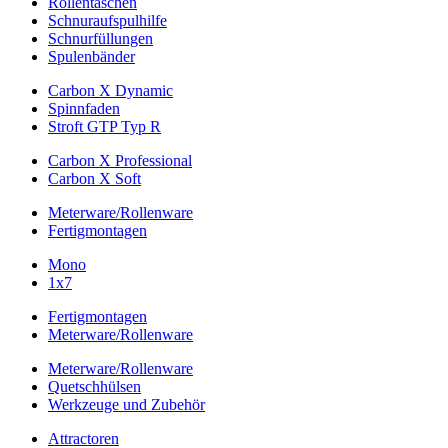
Rollentaschen
Schnuraufspulhilfe
Schnurfüllungen
Spulenbänder
Carbon X Dynamic
Spinnfaden
Stroft GTP Typ R
Carbon X Professional
Carbon X Soft
Meterware/Rollenware
Fertigmontagen
Mono
1x7
Fertigmontagen
Meterware/Rollenware
Meterware/Rollenware
Quetschhülsen
Werkzeuge und Zubehör
Attractoren