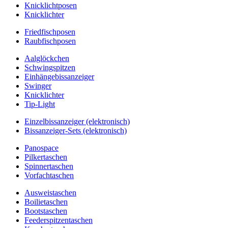
Knicklichtposen
Knicklichter
Friedfischposen
Raubfischposen
Aalglöckchen
Schwingspitzen
Einhängebissanzeiger
Swinger
Knicklichter
Tip-Light
Einzelbissanzeiger (elektronisch)
Bissanzeiger-Sets (elektronisch)
Panospace
Pilkertaschen
Spinnertaschen
Vorfachtaschen
Ausweistaschen
Boilietaschen
Bootstaschen
Feederspitzentaschen