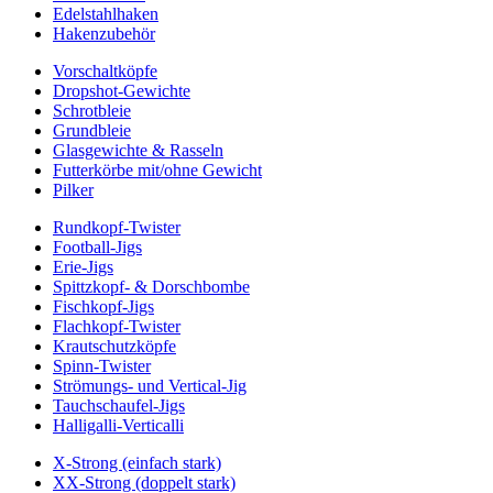
Edelstahlhaken
Hakenzubehör
Vorschaltköpfe
Dropshot-Gewichte
Schrotbleie
Grundbleie
Glasgewichte & Rasseln
Futterkörbe mit/ohne Gewicht
Pilker
Rundkopf-Twister
Football-Jigs
Erie-Jigs
Spittzkopf- & Dorschbombe
Fischkopf-Jigs
Flachkopf-Twister
Krautschutzköpfe
Spinn-Twister
Strömungs- und Vertical-Jig
Tauchschaufel-Jigs
Halligalli-Verticalli
X-Strong (einfach stark)
XX-Strong (doppelt stark)