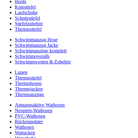
Boots
Kniestiefel
Laufschuhe
Schnürstiefel
Stiefelzubehör
Thermostiefel
Schwimmanzug Hose
Schwimmanzug Jacke
Schwimmanzüge komplett
Schwimmoveralls
Schwimmwesten & Zubehör
Lupen
Thermostiefel
Thermohosen
Thermojacken
Thermoanzüge
Atmungsaktive Wathosen
Neopren-Wathosen
PVC-Wathosen
Rückenpolster
Wathosen
Watjacken