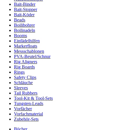
Bait-Binder
Bait-Stopper
Bait-Köder
Beads
Boilibohrer
Boilinadeln
Booms
Einfädelhilfen
Markerfloats
Messschablonen
PVA-Beutel/Schnur
Rig Aligners
Rig Boards
Rings
Safety Clips
Schläuche
Sleeves
Tail Rubbers
Tool-Kit & Tool-Sets
Tungsten-Leads
Vorfächer
Vorfachmaterial
Zubehör-Sets
Bücher