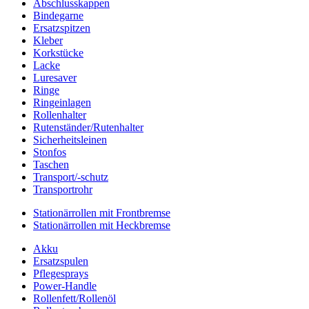
Abschlusskappen
Bindegarne
Ersatzspitzen
Kleber
Korkstücke
Lacke
Luresaver
Ringe
Ringeinlagen
Rollenhalter
Rutenständer/Rutenhalter
Sicherheitsleinen
Stonfos
Taschen
Transport/-schutz
Transportrohr
Stationärrollen mit Frontbremse
Stationärrollen mit Heckbremse
Akku
Ersatzspulen
Pflegesprays
Power-Handle
Rollenfett/Rollenöl