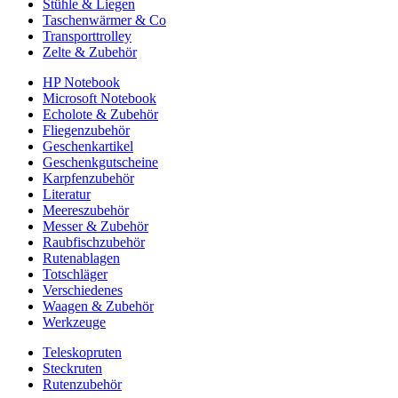
Stühle & Liegen
Taschenwärmer & Co
Transporttrolley
Zelte & Zubehör
HP Notebook
Microsoft Notebook
Echolote & Zubehör
Fliegenzubehör
Geschenkartikel
Geschenkgutscheine
Karpfenzubehör
Literatur
Meereszubehör
Messer & Zubehör
Raubfischzubehör
Rutenablagen
Totschläger
Verschiedenes
Waagen & Zubehör
Werkzeuge
Teleskopruten
Steckruten
Rutenzubehör