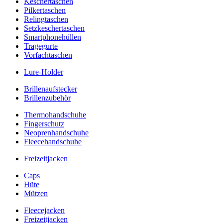
Keschertaschen
Pilkertaschen
Relingtaschen
Setzkeschertaschen
Smartphonehüllen
Tragegurte
Vorfachtaschen
Lure-Holder
Brillenaufstecker
Brillenzubehör
Thermohandschuhe
Fingerschutz
Neoprenhandschuhe
Fleecehandschuhe
Freizeitjacken
Caps
Hüte
Mützen
Fleecejacken
Freizeitjacken