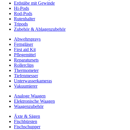
Erdstäbe mit Gewinde
Hi-Pods
Rod-Pods
Rutenhalter
Tripods
Zubehör & Ablagenzubehör
Abwehrsprays
Ferngläser
First aid Kit
Pflegemittel
Reparatursets
Rollerclips
Thermometer
Tiefenmesser
Unterwasserkameras
Vakuumierer
Analoge Waagen
Elektronische Waagen
Waagenzubehör
Äxte & Sägen
Fischbürsten
Fischschupper