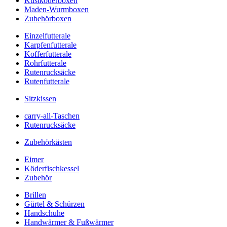
Kustköderboxen
Maden-Wurmboxen
Zubehörboxen
Einzelfutterale
Karpfenfutterale
Kofferfutterale
Rohrfutterale
Rutenrucksäcke
Rutenfutterale
Sitzkissen
carry-all-Taschen
Rutenrucksäcke
Zubehörkästen
Eimer
Köderfischkessel
Zubehör
Brillen
Gürtel & Schürzen
Handschuhe
Handwärmer & Fußwärmer