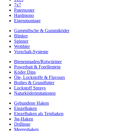
7x7
Paternoster
Hardmono
Eigenmontage
Gummifische & Gummiköder
Blinker
Spinner
Wobbler
Vorschalt-Systeme
Bienenmaden/Rotwürmer
Powerbait & Forellenteig
Köder Dips
Öle, Lockstoffe & Flavours
Boilies & Grundfutter
Lockstoff Sprays
Naturköderimitationen
Gebundene Haken
Einzelhaken
Einzelhaken als Teighaken
Jig-Haken
Drillinge
Meereshaken