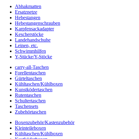
Abhakmatten
Ersatznetze
Hebestangen
Hebestangenschrauben
Karpfensackadapter
Kescherstöcke
Landehandschuhe
Leinen, etc.
Schwimmhilfen
Y-Stücke/Y-Stöcke
carry-all-Taschen
Forellentaschen
Gürteltaschen
Kühltaschen/Kühlboxen
Kunstködertaschen
Rutentaschen
Schultertaschen
Taschensets
Zubehörtaschen
Boxenzubehör/Kastenzubehör
Kleinteileboxen
Kühltaschen/Kühlboxen