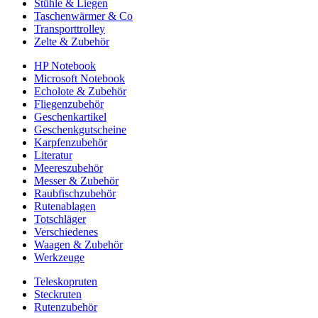
Stühle & Liegen
Taschenwärmer & Co
Transporttrolley
Zelte & Zubehör
HP Notebook
Microsoft Notebook
Echolote & Zubehör
Fliegenzubehör
Geschenkartikel
Geschenkgutscheine
Karpfenzubehör
Literatur
Meereszubehör
Messer & Zubehör
Raubfischzubehör
Rutenablagen
Totschläger
Verschiedenes
Waagen & Zubehör
Werkzeuge
Teleskopruten
Steckruten
Rutenzubehör