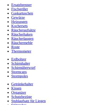
Ersatzbrenner
Fischgriller
Gaskartuschen
Gewürze
Heizungen
Kochersets
Räucheraufsätze
Räucherhaken
Räucherlaugen
Räuchermehle
Roste
Thermometer
Erdbohrer
Schirmhalter
Schirmüberwurf
Stormcaps
Stormpoles
Getränkehalter
Kissen
Organizer
Schutzbezüge
Stuhlaufsatz für Liegen