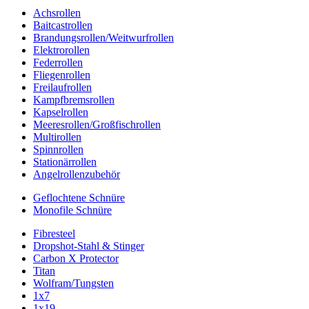
Achsrollen
Baitcastrollen
Brandungsrollen/Weitwurfrollen
Elektrorollen
Federrollen
Fliegenrollen
Freilaufrollen
Kampfbremsrollen
Kapselrollen
Meeresrollen/Großfischrollen
Multirollen
Spinnrollen
Stationärrollen
Angelrollenzubehör
Geflochtene Schnüre
Monofile Schnüre
Fibresteel
Dropshot-Stahl & Stinger
Carbon X Protector
Titan
Wolfram/Tungsten
1x7
1x19