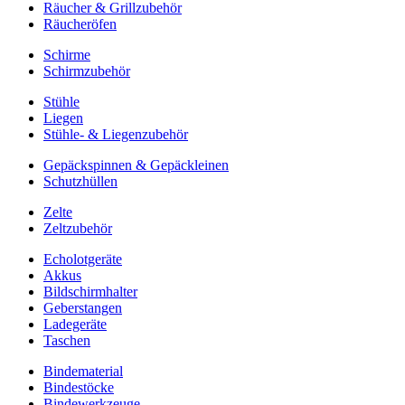
Räucher & Grillzubehör
Räucheröfen
Schirme
Schirmzubehör
Stühle
Liegen
Stühle- & Liegenzubehör
Gepäckspinnen & Gepäckleinen
Schutzhüllen
Zelte
Zeltzubehör
Echolotgeräte
Akkus
Bildschirmhalter
Geberstangen
Ladegeräte
Taschen
Bindematerial
Bindestöcke
Bindewerkzeuge