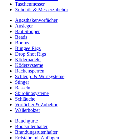
Taschenmesser
Zubehör & Messerzubehör
Angsthakenvorfächer
Ausleger
Bait Stopper
Beads
Booms
Bungee Rigs
Drop Shot Rigs
Ködernadeln
Ködersysteme
Rachensperren
Schlepp- & Wurfsysteme
Stinger
Rasseln
Sbirolinosysteme
Schläuche
Vorfächer & Zubehör
Wallerhölzer
Bauchgurte
Bootsrutenhalter
Brandungsrutenhalter
Erdstäbe mit Auflagen