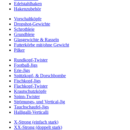
Edelstahlhaken
Hakenzubehör
Vorschaltköpfe
Dropshot-Gewichte
Schrotbleie
Grundbleie
Glasgewichte & Rasseln
Futterkörbe mit/ohne Gewicht
Pilker
Rundkopf-Twister
Football-Jigs
Erie-Jigs
Spittzkopf- & Dorschbombe
Fischkopf-Jigs
Flachkopf-Twister
Krautschutzköpfe
Spinn-Twister
Strömungs- und Vertical-Jig
Tauchschaufel-Jigs
Halligalli-Verticalli
X-Strong (einfach stark)
XX-Strong (doppelt stark)