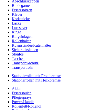
Abschlusskappen
Bindegarne
Ersatzspitzen
Kleber
Korkstücke
Lacke
Luresaver
Ringe
Ringeinlagen
Rollenhalter
Rutenständer/Rutenhalter
Sicherheitsleinen
Stonfos
Taschen
Transport/-schutz
Transportrohr
Stationärrollen mit Frontbremse
Stationärrollen mit Heckbremse
Akku
Ersatzspulen
Pflegesprays
Power-Handle
Rollenfett/Rollenöl