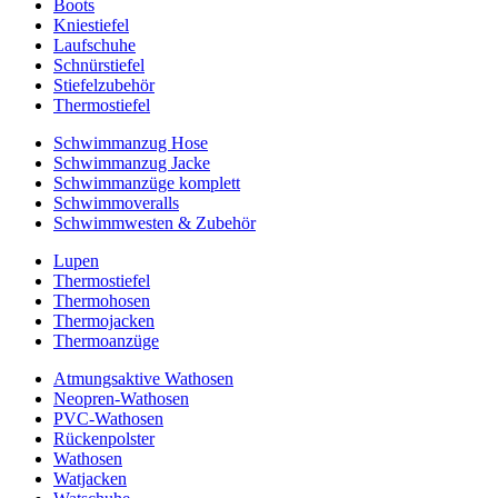
Boots
Kniestiefel
Laufschuhe
Schnürstiefel
Stiefelzubehör
Thermostiefel
Schwimmanzug Hose
Schwimmanzug Jacke
Schwimmanzüge komplett
Schwimmoveralls
Schwimmwesten & Zubehör
Lupen
Thermostiefel
Thermohosen
Thermojacken
Thermoanzüge
Atmungsaktive Wathosen
Neopren-Wathosen
PVC-Wathosen
Rückenpolster
Wathosen
Watjacken