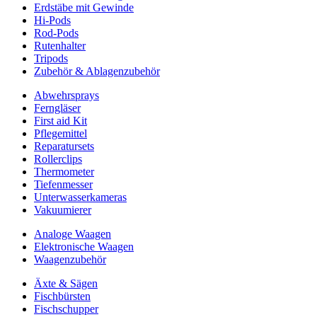
Erdstäbe mit Gewinde
Hi-Pods
Rod-Pods
Rutenhalter
Tripods
Zubehör & Ablagenzubehör
Abwehrsprays
Ferngläser
First aid Kit
Pflegemittel
Reparatursets
Rollerclips
Thermometer
Tiefenmesser
Unterwasserkameras
Vakuumierer
Analoge Waagen
Elektronische Waagen
Waagenzubehör
Äxte & Sägen
Fischbürsten
Fischschupper