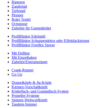
Riptoren
Zandertail
Turbotail
Plopper
Roter Teufel
Octopusse
Zubehör für Gummiköder
ProfiBlinker Edelstahl
ProfiBlinker Schuppendekor oder Effektlackierung
ProfiBlinker Forellex Spoon
Mit Drilling
Mit Einzelhaken
Zubehör/Eigenmontage
Crank-Runner
Go Up
Doppelköpfe & Jig-Köpfe
Kiemen-Vorschaltköpfe
Köderfisch- und Gummifisch-System
Propeller-Systeme
Spinner-Weitwurfköpfe
Tandem-Spinner