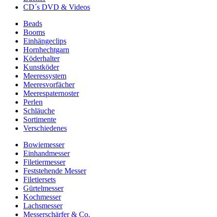
CD´s DVD & Videos
Beads
Booms
Einhängeclips
Hornhechtgarn
Köderhalter
Kunstköder
Meeressystem
Meeresvorfächer
Meerespaternoster
Perlen
Schläuche
Sortimente
Verschiedenes
Bowiemesser
Einhandmesser
Filetiermesser
Feststehende Messer
Filetiersets
Gürtelmesser
Kochmesser
Lachsmesser
Messerschärfer & Co.