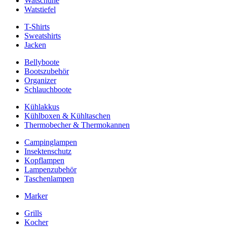
Watschuhe
Watstiefel
T-Shirts
Sweatshirts
Jacken
Bellyboote
Bootszubehör
Organizer
Schlauchboote
Kühlakkus
Kühlboxen & Kühltaschen
Thermobecher & Thermokannen
Campinglampen
Insektenschutz
Kopflampen
Lampenzubehör
Taschenlampen
Marker
Grills
Kocher