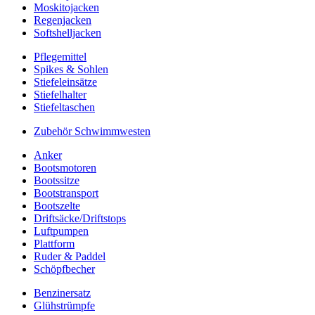
Moskitojacken
Regenjacken
Softshelljacken
Pflegemittel
Spikes & Sohlen
Stiefeleinsätze
Stiefelhalter
Stiefeltaschen
Zubehör Schwimmwesten
Anker
Bootsmotoren
Bootssitze
Bootstransport
Bootszelte
Driftsäcke/Driftstops
Luftpumpen
Plattform
Ruder & Paddel
Schöpfbecher
Benzinersatz
Glühstrümpfe