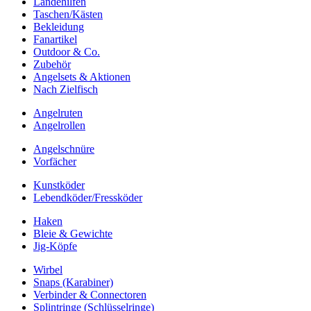
Landehilfen
Taschen/Kästen
Bekleidung
Fanartikel
Outdoor & Co.
Zubehör
Angelsets & Aktionen
Nach Zielfisch
Angelruten
Angelrollen
Angelschnüre
Vorfächer
Kunstköder
Lebendköder/Fressköder
Haken
Bleie & Gewichte
Jig-Köpfe
Wirbel
Snaps (Karabiner)
Verbinder & Connectoren
Splintringe (Schlüsselringe)