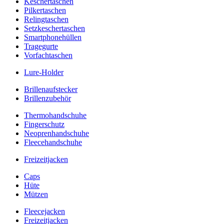
Keschertaschen
Pilkertaschen
Relingtaschen
Setzkeschertaschen
Smartphonehüllen
Tragegurte
Vorfachtaschen
Lure-Holder
Brillenaufstecker
Brillenzubehör
Thermohandschuhe
Fingerschutz
Neoprenhandschuhe
Fleecehandschuhe
Freizeitjacken
Caps
Hüte
Mützen
Fleecejacken
Freizeitjacken