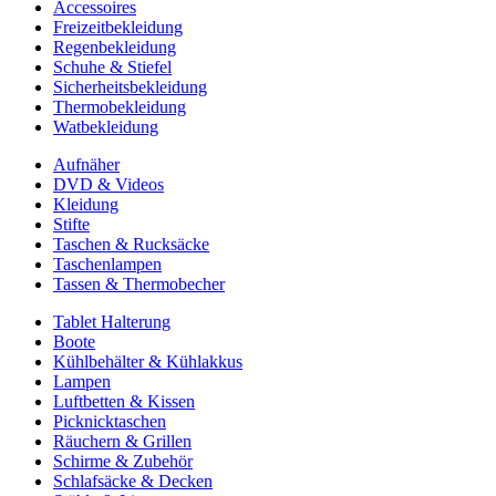
Accessoires
Freizeitbekleidung
Regenbekleidung
Schuhe & Stiefel
Sicherheitsbekleidung
Thermobekleidung
Watbekleidung
Aufnäher
DVD & Videos
Kleidung
Stifte
Taschen & Rucksäcke
Taschenlampen
Tassen & Thermobecher
Tablet Halterung
Boote
Kühlbehälter & Kühlakkus
Lampen
Luftbetten & Kissen
Picknicktaschen
Räuchern & Grillen
Schirme & Zubehör
Schlafsäcke & Decken