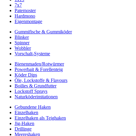
7x7
Paternoster
Hardmono
Eigenmontage
Gummifische & Gummiköder
Blinker
Spinner
Wobbler
Vorschalt-Systeme
Bienenmaden/Rotwürmer
Powerbait & Forellenteig
Köder Dips
Öle, Lockstoffe & Flavours
Boilies & Grundfutter
Lockstoff Sprays
Naturköderimitationen
Gebundene Haken
Einzelhaken
Einzelhaken als Teighaken
Jig-Haken
Drillinge
Meereshaken