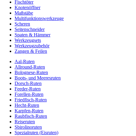
Fischtöter
Knotenöffner
Maßstäbe
Multifunktionswerkzeuge
Scheren
Seitenschneider
Spaten & Hämmer
Werkzeugsets
Werkzeugzubehör
Zangen & Feilen
Aal-Ruten
Allround-Ruten
Bolognese-Ruten
Boots- und Meeresruten
Dorsch-Ruten
Feeder-Ruten
Forellen-Ruten
Friedfisch-Ruten
Hecht-Ruten
Karpfen-Ruten
Raubfisch-Ruten
Reiseruten
Sbirolinoruten
Spezialruten (Eisruten)