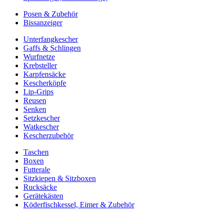
Posen & Zubehör
Bissanzeiger
Unterfangkescher
Gaffs & Schlingen
Wurfnetze
Krebsteller
Karpfensäcke
Kescherköpfe
Lip-Grips
Reusen
Senken
Setzkescher
Watkescher
Kescherzubehör
Taschen
Boxen
Futterale
Sitzkiepen & Sitzboxen
Rucksäcke
Gerätekästen
Köderfischkessel, Eimer & Zubehör