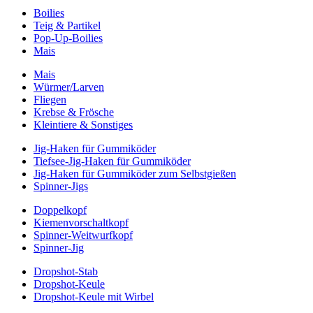
Boilies
Teig & Partikel
Pop-Up-Boilies
Mais
Mais
Würmer/Larven
Fliegen
Krebse & Frösche
Kleintiere & Sonstiges
Jig-Haken für Gummiköder
Tiefsee-Jig-Haken für Gummiköder
Jig-Haken für Gummiköder zum Selbstgießen
Spinner-Jigs
Doppelkopf
Kiemenvorschaltkopf
Spinner-Weitwurfkopf
Spinner-Jig
Dropshot-Stab
Dropshot-Keule
Dropshot-Keule mit Wirbel