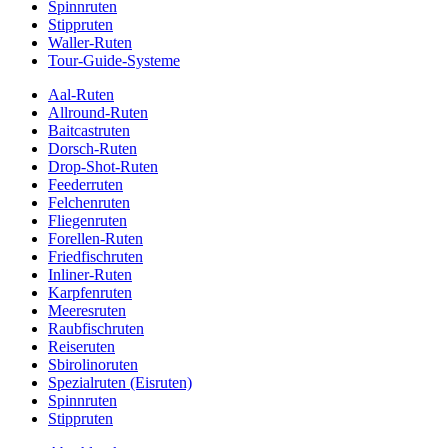
Spinnruten
Stippruten
Waller-Ruten
Tour-Guide-Systeme
Aal-Ruten
Allround-Ruten
Baitcastruten
Dorsch-Ruten
Drop-Shot-Ruten
Feederruten
Felchenruten
Fliegenruten
Forellen-Ruten
Friedfischruten
Inliner-Ruten
Karpfenruten
Meeresruten
Raubfischruten
Reiseruten
Sbirolinoruten
Spezialruten (Eisruten)
Spinnruten
Stippruten