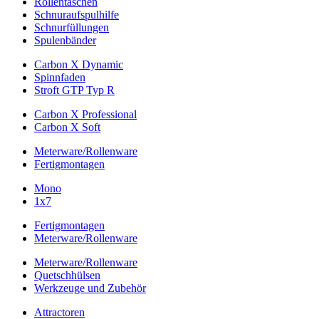
Rollentaschen
Schnuraufspulhilfe
Schnurfüllungen
Spulenbänder
Carbon X Dynamic
Spinnfaden
Stroft GTP Typ R
Carbon X Professional
Carbon X Soft
Meterware/Rollenware
Fertigmontagen
Mono
1x7
Fertigmontagen
Meterware/Rollenware
Meterware/Rollenware
Quetschhülsen
Werkzeuge und Zubehör
Attractoren