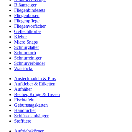
Bißanzeiger
Fliegenbindesets
Fliegenboxen
Fliegenpflege
Fliegenvorfächer
Geflechtkörbe
Kleber
Micro Snaps
Schnurglätter
Schnurkorb
Schnurreiniger
Schnurverbinder
Watstöcke
Anstecknadeln & Pins
Aufkleber & Etiketten
Aufnäher
Becher, Krüge & Tassen
Fischtafeln
Geburtstagskarten
Handtücher
Schlüsselanhänger
Stofftiere
Auftriebskörper