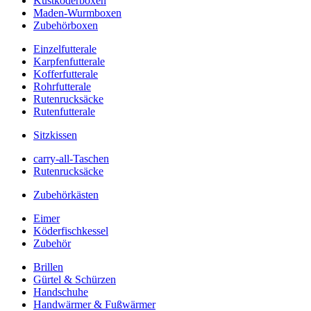
Kustköderboxen
Maden-Wurmboxen
Zubehörboxen
Einzelfutterale
Karpfenfutterale
Kofferfutterale
Rohrfutterale
Rutenrucksäcke
Rutenfutterale
Sitzkissen
carry-all-Taschen
Rutenrucksäcke
Zubehörkästen
Eimer
Köderfischkessel
Zubehör
Brillen
Gürtel & Schürzen
Handschuhe
Handwärmer & Fußwärmer