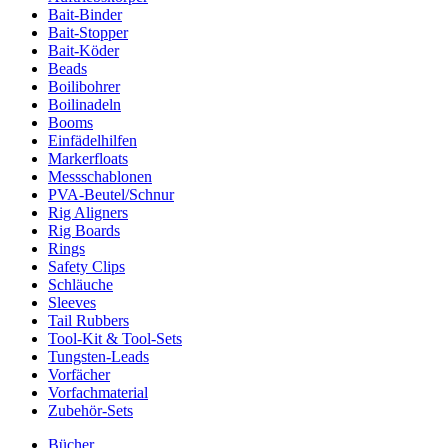
Bait-Binder
Bait-Stopper
Bait-Köder
Beads
Boilibohrer
Boilinadeln
Booms
Einfädelhilfen
Markerfloats
Messschablonen
PVA-Beutel/Schnur
Rig Aligners
Rig Boards
Rings
Safety Clips
Schläuche
Sleeves
Tail Rubbers
Tool-Kit & Tool-Sets
Tungsten-Leads
Vorfächer
Vorfachmaterial
Zubehör-Sets
Bücher