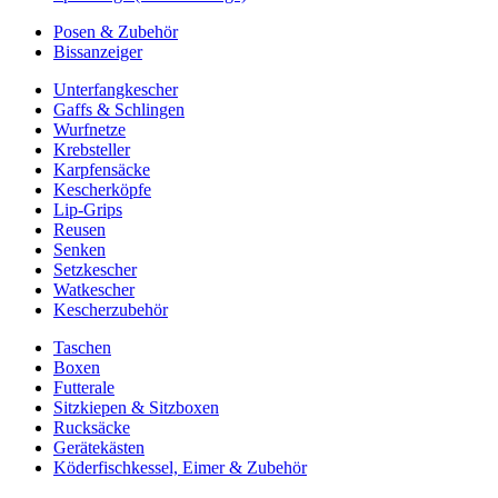
Posen & Zubehör
Bissanzeiger
Unterfangkescher
Gaffs & Schlingen
Wurfnetze
Krebsteller
Karpfensäcke
Kescherköpfe
Lip-Grips
Reusen
Senken
Setzkescher
Watkescher
Kescherzubehör
Taschen
Boxen
Futterale
Sitzkiepen & Sitzboxen
Rucksäcke
Gerätekästen
Köderfischkessel, Eimer & Zubehör