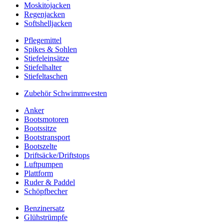
Moskitojacken
Regenjacken
Softshelljacken
Pflegemittel
Spikes & Sohlen
Stiefeleinsätze
Stiefelhalter
Stiefeltaschen
Zubehör Schwimmwesten
Anker
Bootsmotoren
Bootssitze
Bootstransport
Bootszelte
Driftsäcke/Driftstops
Luftpumpen
Plattform
Ruder & Paddel
Schöpfbecher
Benzinersatz
Glühstrümpfe