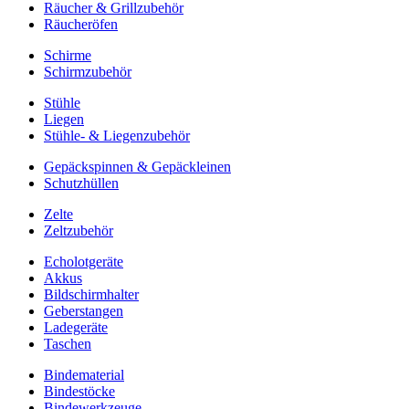
Räucher & Grillzubehör
Räucheröfen
Schirme
Schirmzubehör
Stühle
Liegen
Stühle- & Liegenzubehör
Gepäckspinnen & Gepäckleinen
Schutzhüllen
Zelte
Zeltzubehör
Echolotgeräte
Akkus
Bildschirmhalter
Geberstangen
Ladegeräte
Taschen
Bindematerial
Bindestöcke
Bindewerkzeuge