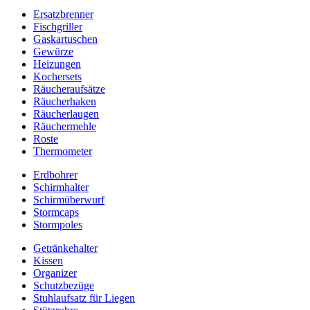
Ersatzbrenner
Fischgriller
Gaskartuschen
Gewürze
Heizungen
Kochersets
Räucheraufsätze
Räucherhaken
Räucherlaugen
Räuchermehle
Roste
Thermometer
Erdbohrer
Schirmhalter
Schirmüberwurf
Stormcaps
Stormpoles
Getränkehalter
Kissen
Organizer
Schutzbezüge
Stuhlaufsatz für Liegen