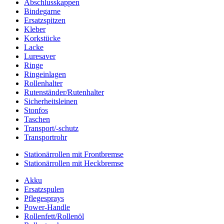
Abschlusskappen
Bindegarne
Ersatzspitzen
Kleber
Korkstücke
Lacke
Luresaver
Ringe
Ringeinlagen
Rollenhalter
Rutenständer/Rutenhalter
Sicherheitsleinen
Stonfos
Taschen
Transport/-schutz
Transportrohr
Stationärrollen mit Frontbremse
Stationärrollen mit Heckbremse
Akku
Ersatzspulen
Pflegesprays
Power-Handle
Rollenfett/Rollenöl