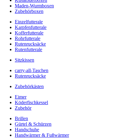
Kustköderboxen
Maden-Wurmboxen
Zubehörboxen
Einzelfutterale
Karpfenfutterale
Kofferfutterale
Rohrfutterale
Rutenrucksäcke
Rutenfutterale
Sitzkissen
carry-all-Taschen
Rutenrucksäcke
Zubehörkästen
Eimer
Köderfischkessel
Zubehör
Brillen
Gürtel & Schürzen
Handschuhe
Handwärmer & Fußwärmer