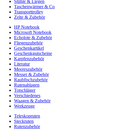
Stühle & Liegen
Taschenwärmer & Co
Transporttrolley
Zelte & Zubehör
HP Notebook
Microsoft Notebook
Echolote & Zubehör
Fliegenzubehör
Geschenkartikel
Geschenkgutscheine
Karpfenzubehör
Literatur
Meereszubehör
Messer & Zubehör
Raubfischzubehör
Rutenablagen
Totschläger
Verschiedenes
Waagen & Zubehör
Werkzeuge
Teleskopruten
Steckruten
Rutenzubehör