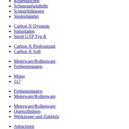
Rollentaschen
Schnuraufspulhilfe
Schnurfüllungen
Spulenbänder
Carbon X Dynamic
Spinnfaden
Stroft GTP Typ R
Carbon X Professional
Carbon X Soft
Meterware/Rollenware
Fertigmontagen
Mono
1x7
Fertigmontagen
Meterware/Rollenware
Meterware/Rollenware
Quetschhülsen
Werkzeuge und Zubehör
Attractoren