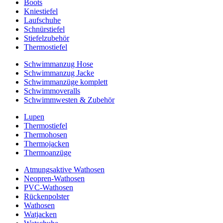
Boots
Kniestiefel
Laufschuhe
Schnürstiefel
Stiefelzubehör
Thermostiefel
Schwimmanzug Hose
Schwimmanzug Jacke
Schwimmanzüge komplett
Schwimmoveralls
Schwimmwesten & Zubehör
Lupen
Thermostiefel
Thermohosen
Thermojacken
Thermoanzüge
Atmungsaktive Wathosen
Neopren-Wathosen
PVC-Wathosen
Rückenpolster
Wathosen
Watjacken