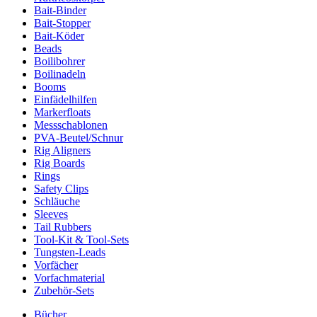
Bait-Binder
Bait-Stopper
Bait-Köder
Beads
Boilibohrer
Boilinadeln
Booms
Einfädelhilfen
Markerfloats
Messschablonen
PVA-Beutel/Schnur
Rig Aligners
Rig Boards
Rings
Safety Clips
Schläuche
Sleeves
Tail Rubbers
Tool-Kit & Tool-Sets
Tungsten-Leads
Vorfächer
Vorfachmaterial
Zubehör-Sets
Bücher