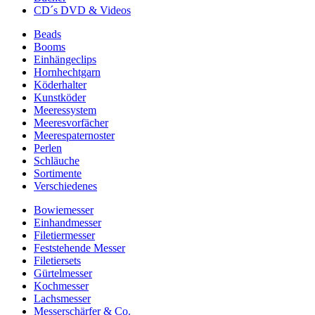
CD´s DVD & Videos
Beads
Booms
Einhängeclips
Hornhechtgarn
Köderhalter
Kunstköder
Meeressystem
Meeresvorfächer
Meerespaternoster
Perlen
Schläuche
Sortimente
Verschiedenes
Bowiemesser
Einhandmesser
Filetiermesser
Feststehende Messer
Filetiersets
Gürtelmesser
Kochmesser
Lachsmesser
Messerschärfer & Co.