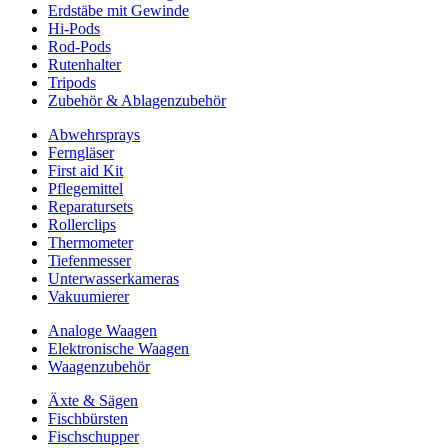
Erdstäbe mit Gewinde
Hi-Pods
Rod-Pods
Rutenhalter
Tripods
Zubehör & Ablagenzubehör
Abwehrsprays
Ferngläser
First aid Kit
Pflegemittel
Reparatursets
Rollerclips
Thermometer
Tiefenmesser
Unterwasserkameras
Vakuumierer
Analoge Waagen
Elektronische Waagen
Waagenzubehör
Äxte & Sägen
Fischbürsten
Fischschupper