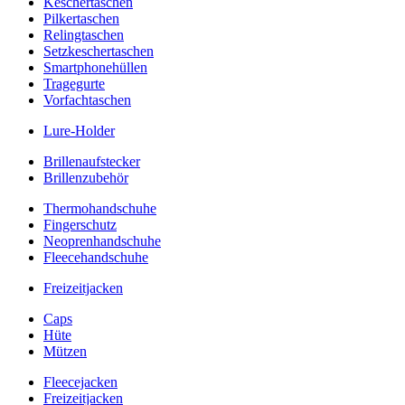
Keschertaschen
Pilkertaschen
Relingtaschen
Setzkeschertaschen
Smartphonehüllen
Tragegurte
Vorfachtaschen
Lure-Holder
Brillenaufstecker
Brillenzubehör
Thermohandschuhe
Fingerschutz
Neoprenhandschuhe
Fleecehandschuhe
Freizeitjacken
Caps
Hüte
Mützen
Fleecejacken
Freizeitjacken