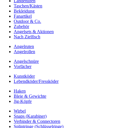
Landehilfen
Taschen/Kästen
Bekleidung
Fanartikel
Outdoor & Co.
Zubehör
Angelsets & Aktionen
Nach Zielfisch
Angelruten
Angelrollen
Angelschnüre
Vorfächer
Kunstköder
Lebendköder/Fressköder
Haken
Bleie & Gewichte
Jig-Köpfe
Wirbel
Snaps (Karabiner)
Verbinder & Connectoren
Splintringe (Schlüsselringe)