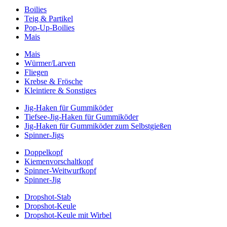
Boilies
Teig & Partikel
Pop-Up-Boilies
Mais
Mais
Würmer/Larven
Fliegen
Krebse & Frösche
Kleintiere & Sonstiges
Jig-Haken für Gummiköder
Tiefsee-Jig-Haken für Gummiköder
Jig-Haken für Gummiköder zum Selbstgießen
Spinner-Jigs
Doppelkopf
Kiemenvorschaltkopf
Spinner-Weitwurfkopf
Spinner-Jig
Dropshot-Stab
Dropshot-Keule
Dropshot-Keule mit Wirbel