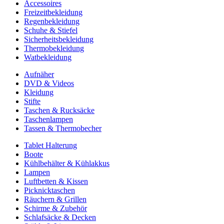
Accessoires
Freizeitbekleidung
Regenbekleidung
Schuhe & Stiefel
Sicherheitsbekleidung
Thermobekleidung
Watbekleidung
Aufnäher
DVD & Videos
Kleidung
Stifte
Taschen & Rucksäcke
Taschenlampen
Tassen & Thermobecher
Tablet Halterung
Boote
Kühlbehälter & Kühlakkus
Lampen
Luftbetten & Kissen
Picknicktaschen
Räuchern & Grillen
Schirme & Zubehör
Schlafsäcke & Decken