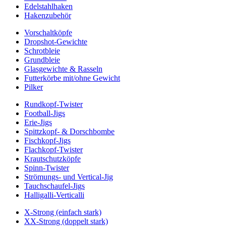
Edelstahlhaken
Hakenzubehör
Vorschaltköpfe
Dropshot-Gewichte
Schrotbleie
Grundbleie
Glasgewichte & Rasseln
Futterkörbe mit/ohne Gewicht
Pilker
Rundkopf-Twister
Football-Jigs
Erie-Jigs
Spittzkopf- & Dorschbombe
Fischkopf-Jigs
Flachkopf-Twister
Krautschutzköpfe
Spinn-Twister
Strömungs- und Vertical-Jig
Tauchschaufel-Jigs
Halligalli-Verticalli
X-Strong (einfach stark)
XX-Strong (doppelt stark)