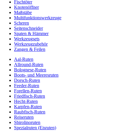
Fischtöter
Knotenöffner
Maßstäbe
Multifunktionswerkzeuge
Scheren
Seitenschneider
Spaten & Hämmer
Werkzeugsets
Werkzeugzubehör
Zangen & Feilen
Aal-Ruten
Allround-Ruten
Bolognese-Ruten
Boots- und Meeresruten
Dorsch-Ruten
Feeder-Ruten
Forellen-Ruten
Friedfisch-Ruten
Hecht-Ruten
Karpfen-Ruten
Raubfisch-Ruten
Reiseruten
Sbirolinoruten
Spezialruten (Eisruten)