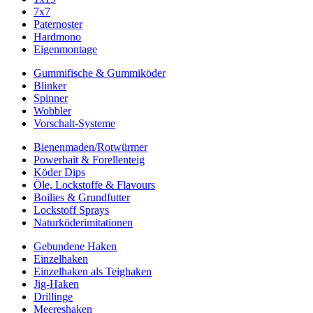
7x7
Paternoster
Hardmono
Eigenmontage
Gummifische & Gummiköder
Blinker
Spinner
Wobbler
Vorschalt-Systeme
Bienenmaden/Rotwürmer
Powerbait & Forellenteig
Köder Dips
Öle, Lockstoffe & Flavours
Boilies & Grundfutter
Lockstoff Sprays
Naturköderimitationen
Gebundene Haken
Einzelhaken
Einzelhaken als Teighaken
Jig-Haken
Drillinge
Meereshaken