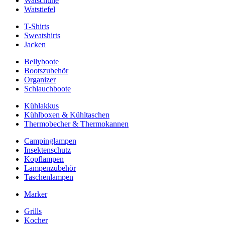
Watschuhe
Watstiefel
T-Shirts
Sweatshirts
Jacken
Bellyboote
Bootszubehör
Organizer
Schlauchboote
Kühlakkus
Kühlboxen & Kühltaschen
Thermobecher & Thermokannen
Campinglampen
Insektenschutz
Kopflampen
Lampenzubehör
Taschenlampen
Marker
Grills
Kocher