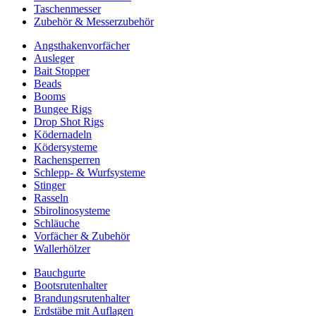
Taschenmesser
Zubehör & Messerzubehör
Angsthakenvorfächer
Ausleger
Bait Stopper
Beads
Booms
Bungee Rigs
Drop Shot Rigs
Ködernadeln
Ködersysteme
Rachensperren
Schlepp- & Wurfsysteme
Stinger
Rasseln
Sbirolinosysteme
Schläuche
Vorfächer & Zubehör
Wallerhölzer
Bauchgurte
Bootsrutenhalter
Brandungsrutenhalter
Erdstäbe mit Auflagen