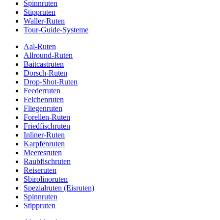
Spinnruten
Stippruten
Waller-Ruten
Tour-Guide-Systeme
Aal-Ruten
Allround-Ruten
Baitcastruten
Dorsch-Ruten
Drop-Shot-Ruten
Feederruten
Felchenruten
Fliegenruten
Forellen-Ruten
Friedfischruten
Inliner-Ruten
Karpfenruten
Meeresruten
Raubfischruten
Reiseruten
Sbirolinoruten
Spezialruten (Eisruten)
Spinnruten
Stippruten