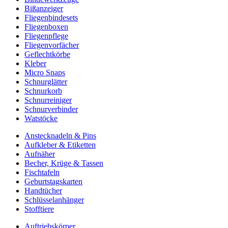
Bißanzeiger
Fliegenbindesets
Fliegenboxen
Fliegenpflege
Fliegenvorfächer
Geflechtkörbe
Kleber
Micro Snaps
Schnurglätter
Schnurkorb
Schnurreiniger
Schnurverbinder
Watstöcke
Anstecknadeln & Pins
Aufkleber & Etiketten
Aufnäher
Becher, Krüge & Tassen
Fischtafeln
Geburtstagskarten
Handtücher
Schlüsselanhänger
Stofftiere
Auftriebskörper