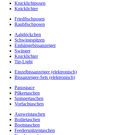
Knicklichtposen
Knicklichter
Friedfischposen
Raubfischposen
Aalglöckchen
Schwingspitzen
Einhängebissanzeiger
Swinger
Knicklichter
Tip-Light
Einzelbissanzeiger (elektronisch)
Bissanzeiger-Sets (elektronisch)
Panospace
Pilkertaschen
Spinnertaschen
Vorfachtaschen
Ausweistaschen
Boilietaschen
Bootstaschen
Feederspitzentaschen