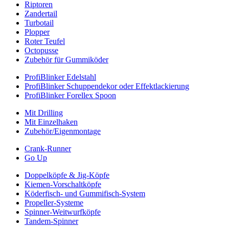
Riptoren
Zandertail
Turbotail
Plopper
Roter Teufel
Octopusse
Zubehör für Gummiköder
ProfiBlinker Edelstahl
ProfiBlinker Schuppendekor oder Effektlackierung
ProfiBlinker Forellex Spoon
Mit Drilling
Mit Einzelhaken
Zubehör/Eigenmontage
Crank-Runner
Go Up
Doppelköpfe & Jig-Köpfe
Kiemen-Vorschaltköpfe
Köderfisch- und Gummifisch-System
Propeller-Systeme
Spinner-Weitwurfköpfe
Tandem-Spinner