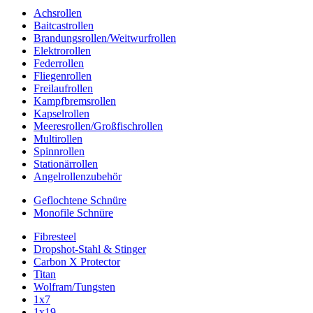
Achsrollen
Baitcastrollen
Brandungsrollen/Weitwurfrollen
Elektrorollen
Federrollen
Fliegenrollen
Freilaufrollen
Kampfbremsrollen
Kapselrollen
Meeresrollen/Großfischrollen
Multirollen
Spinnrollen
Stationärrollen
Angelrollenzubehör
Geflochtene Schnüre
Monofile Schnüre
Fibresteel
Dropshot-Stahl & Stinger
Carbon X Protector
Titan
Wolfram/Tungsten
1x7
1x19