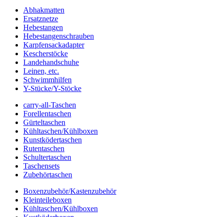
Abhakmatten
Ersatznetze
Hebestangen
Hebestangenschrauben
Karpfensackadapter
Kescherstöcke
Landehandschuhe
Leinen, etc.
Schwimmhilfen
Y-Stücke/Y-Stöcke
carry-all-Taschen
Forellentaschen
Gürteltaschen
Kühltaschen/Kühlboxen
Kunstködertaschen
Rutentaschen
Schultertaschen
Taschensets
Zubehörtaschen
Boxenzubehör/Kastenzubehör
Kleinteileboxen
Kühltaschen/Kühlboxen