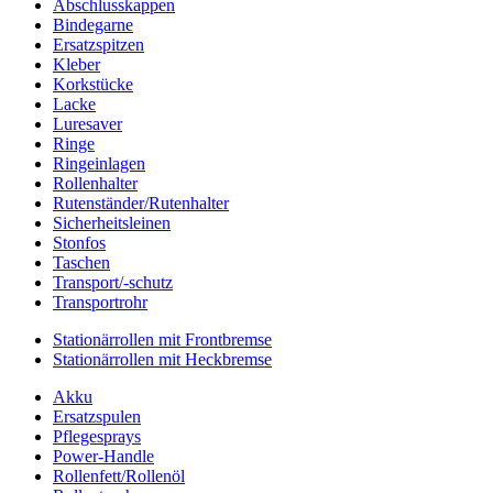
Abschlusskappen
Bindegarne
Ersatzspitzen
Kleber
Korkstücke
Lacke
Luresaver
Ringe
Ringeinlagen
Rollenhalter
Rutenständer/Rutenhalter
Sicherheitsleinen
Stonfos
Taschen
Transport/-schutz
Transportrohr
Stationärrollen mit Frontbremse
Stationärrollen mit Heckbremse
Akku
Ersatzspulen
Pflegesprays
Power-Handle
Rollenfett/Rollenöl