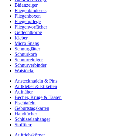
Bißanzeiger
Fliegenbindesets
Fliegenboxen
Fliegenpflege
Fliegenvorfächer
Geflechtkörbe
Kleber
Micro Snaps
Schnurglätter
Schnurkorb
Schnurreiniger
Schnurverbinder
Watstöcke
Anstecknadeln & Pins
Aufkleber & Etiketten
Aufnäher
Becher, Krüge & Tassen
Fischtafeln
Geburtstagskarten
Handtücher
Schlüsselanhänger
Stofftiere
Auftriebskörper