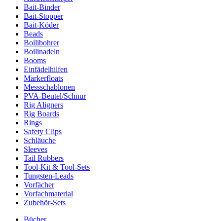
Bait-Binder
Bait-Stopper
Bait-Köder
Beads
Boilibohrer
Boilinadeln
Booms
Einfädelhilfen
Markerfloats
Messschablonen
PVA-Beutel/Schnur
Rig Aligners
Rig Boards
Rings
Safety Clips
Schläuche
Sleeves
Tail Rubbers
Tool-Kit & Tool-Sets
Tungsten-Leads
Vorfächer
Vorfachmaterial
Zubehör-Sets
Bücher