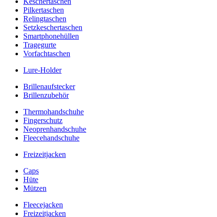
Keschertaschen
Pilkertaschen
Relingtaschen
Setzkeschertaschen
Smartphonehüllen
Tragegurte
Vorfachtaschen
Lure-Holder
Brillenaufstecker
Brillenzubehör
Thermohandschuhe
Fingerschutz
Neoprenhandschuhe
Fleecehandschuhe
Freizeitjacken
Caps
Hüte
Mützen
Fleecejacken
Freizeitjacken