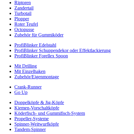
Riptoren
Zandertail
Turbotail
Plopper
Roter Teufel
Octopusse
Zubehör für Gummiköder
ProfiBlinker Edelstahl
ProfiBlinker Schuppendekor oder Effektlackierung
ProfiBlinker Forellex Spoon
Mit Drilling
Mit Einzelhaken
Zubehör/Eigenmontage
Crank-Runner
Go Up
Doppelköpfe & Jig-Köpfe
Kiemen-Vorschaltköpfe
Köderfisch- und Gummifisch-System
Propeller-Systeme
Spinner-Weitwurfköpfe
Tandem-Spinner