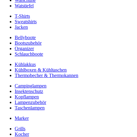
Watschuhe
Watstiefel
T-Shirts
Sweatshirts
Jacken
Bellyboote
Bootszubehör
Organizer
Schlauchboote
Kühlakkus
Kühlboxen & Kühltaschen
Thermobecher & Thermokannen
Campinglampen
Insektenschutz
Kopflampen
Lampenzubehör
Taschenlampen
Marker
Grills
Kocher