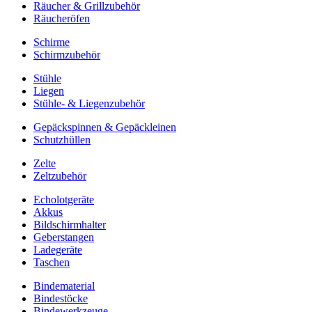
Räucher & Grillzubehör
Räucheröfen
Schirme
Schirmzubehör
Stühle
Liegen
Stühle- & Liegenzubehör
Gepäckspinnen & Gepäckleinen
Schutzhüllen
Zelte
Zeltzubehör
Echolotgeräte
Akkus
Bildschirmhalter
Geberstangen
Ladegeräte
Taschen
Bindematerial
Bindestöcke
Bindewerkzeuge