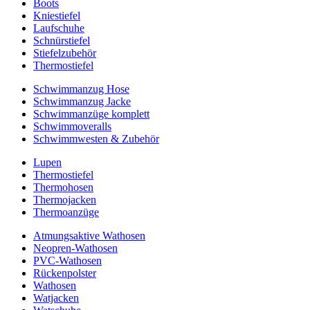
Boots
Kniestiefel
Laufschuhe
Schnürstiefel
Stiefelzubehör
Thermostiefel
Schwimmanzug Hose
Schwimmanzug Jacke
Schwimmanzüge komplett
Schwimmoveralls
Schwimmwesten & Zubehör
Lupen
Thermostiefel
Thermohosen
Thermojacken
Thermoanzüge
Atmungsaktive Wathosen
Neopren-Wathosen
PVC-Wathosen
Rückenpolster
Wathosen
Watjacken