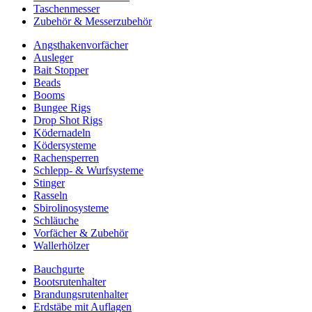
Taschenmesser
Zubehör & Messerzubehör
Angsthakenvorfächer
Ausleger
Bait Stopper
Beads
Booms
Bungee Rigs
Drop Shot Rigs
Ködernadeln
Ködersysteme
Rachensperren
Schlepp- & Wurfsysteme
Stinger
Rasseln
Sbirolinosysteme
Schläuche
Vorfächer & Zubehör
Wallerhölzer
Bauchgurte
Bootsrutenhalter
Brandungsrutenhalter
Erdstäbe mit Auflagen