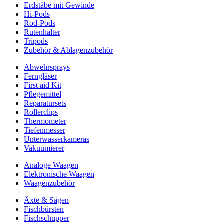
Erdstäbe mit Gewinde
Hi-Pods
Rod-Pods
Rutenhalter
Tripods
Zubehör & Ablagenzubehör
Abwehrsprays
Ferngläser
First aid Kit
Pflegemittel
Reparatursets
Rollerclips
Thermometer
Tiefenmesser
Unterwasserkameras
Vakuumierer
Analoge Waagen
Elektronische Waagen
Waagenzubehör
Äxte & Sägen
Fischbürsten
Fischschupper