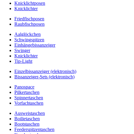
Knicklichtposen
Knicklichter
Friedfischposen
Raubfischposen
Aalglöckchen
Schwingspitzen
Einhängebissanzeiger
Swinger
Knicklichter
Tip-Light
Einzelbissanzeiger (elektronisch)
Bissanzeiger-Sets (elektronisch)
Panospace
Pilkertaschen
Spinnertaschen
Vorfachtaschen
Ausweistaschen
Boilietaschen
Bootstaschen
Feederspitzentaschen