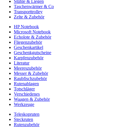
Stühle & Liegen
Taschenwärmer & Co
Transporttrolley
Zelte & Zubehör
HP Notebook
Microsoft Notebook
Echolote & Zubehör
Fliegenzubehör
Geschenkartikel
Geschenkgutscheine
Karpfenzubehör
Literatur
Meereszubehör
Messer & Zubehör
Raubfischzubehör
Rutenablagen
Totschläger
Verschiedenes
Waagen & Zubehör
Werkzeuge
Teleskopruten
Steckruten
Rutenzubehör