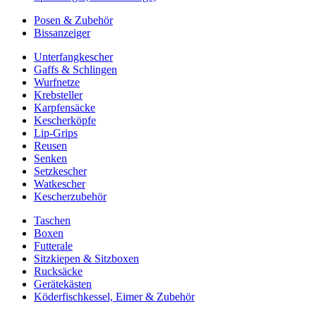
Posen & Zubehör
Bissanzeiger
Unterfangkescher
Gaffs & Schlingen
Wurfnetze
Krebsteller
Karpfensäcke
Kescherköpfe
Lip-Grips
Reusen
Senken
Setzkescher
Watkescher
Kescherzubehör
Taschen
Boxen
Futterale
Sitzkiepen & Sitzboxen
Rucksäcke
Gerätekästen
Köderfischkessel, Eimer & Zubehör