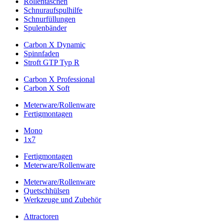
Rollentaschen
Schnuraufspulhilfe
Schnurfüllungen
Spulenbänder
Carbon X Dynamic
Spinnfaden
Stroft GTP Typ R
Carbon X Professional
Carbon X Soft
Meterware/Rollenware
Fertigmontagen
Mono
1x7
Fertigmontagen
Meterware/Rollenware
Meterware/Rollenware
Quetschhülsen
Werkzeuge und Zubehör
Attractoren