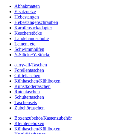
Abhakmatten
Ersatznetze
Hebestangen
Hebestangenschrauben
Karpfensackadapter
Kescherstöcke
Landehandschuhe
Leinen, etc.
Schwimmhilfen
Y-Stücke/Y-Stöcke
carry-all-Taschen
Forellentaschen
Gürteltaschen
Kühltaschen/Kühlboxen
Kunstködertaschen
Rutentaschen
Schultertaschen
Taschensets
Zubehörtaschen
Boxenzubehör/Kastenzubehör
Kleinteileboxen
Kühltaschen/Kühlboxen