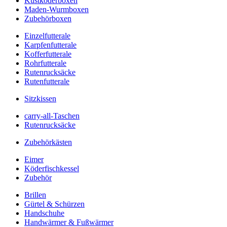
Kustköderboxen
Maden-Wurmboxen
Zubehörboxen
Einzelfutterale
Karpfenfutterale
Kofferfutterale
Rohrfutterale
Rutenrucksäcke
Rutenfutterale
Sitzkissen
carry-all-Taschen
Rutenrucksäcke
Zubehörkästen
Eimer
Köderfischkessel
Zubehör
Brillen
Gürtel & Schürzen
Handschuhe
Handwärmer & Fußwärmer