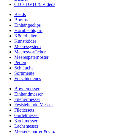
CD´s DVD & Videos
Beads
Booms
Einhängeclips
Hornhechtgarn
Köderhalter
Kunstköder
Meeressystem
Meeresvorfächer
Meerespaternoster
Perlen
Schläuche
Sortimente
Verschiedenes
Bowiemesser
Einhandmesser
Filetiermesser
Feststehende Messer
Filetiersets
Gürtelmesser
Kochmesser
Lachsmesser
Messerschärfer & Co.