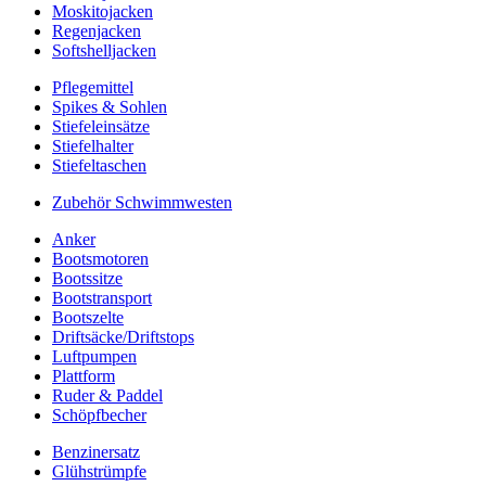
Moskitojacken
Regenjacken
Softshelljacken
Pflegemittel
Spikes & Sohlen
Stiefeleinsätze
Stiefelhalter
Stiefeltaschen
Zubehör Schwimmwesten
Anker
Bootsmotoren
Bootssitze
Bootstransport
Bootszelte
Driftsäcke/Driftstops
Luftpumpen
Plattform
Ruder & Paddel
Schöpfbecher
Benzinersatz
Glühstrümpfe