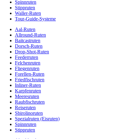
Spinnruten
Stippruten
Waller-Ruten
Tour-Guide-Systeme
Aal-Ruten
Allround-Ruten
Baitcastruten
Dorsch-Ruten
Drop-Shot-Ruten
Feederruten
Felchenruten
Fliegenruten
Forellen-Ruten
Friedfischruten
Inliner-Ruten
Karpfenruten
Meeresruten
Raubfischruten
Reiseruten
Sbirolinoruten
Spezialruten (Eisruten)
Spinnruten
Stippruten