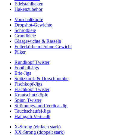
Edelstahlhaken
Hakenzubehör
Vorschaltköpfe
Dropshot-Gewichte
Schrotbleie
Grundbleie
Glasgewichte & Rasseln
Futterkörbe mit/ohne Gewicht
Pilker
Rundkopf-Twister
Football-Jigs
Erie-Jigs
Spittzkopf- & Dorschbombe
Fischkopf-Jigs
Flachkopf-Twister
Krautschutzköpfe
Spinn-Twister
Strömungs- und Vertical-Jig
Tauchschaufel-Jigs
Halligalli-Verticalli
X-Strong (einfach stark)
XX-Strong (doppelt stark)