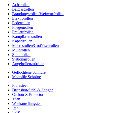
Achsrollen
Baitcastrollen
Brandungsrollen/Weitwurfrollen
Elektrorollen
Federrollen
Fliegenrollen
Freilaufrollen
Kampfbremsrollen
Kapselrollen
Meeresrollen/Großfischrollen
Multirollen
Spinnrollen
Stationärrollen
Angelrollenzubehör
Geflochtene Schnüre
Monofile Schnüre
Fibresteel
Dropshot-Stahl & Stinger
Carbon X Protector
Titan
Wolfram/Tungsten
1x7
1x19