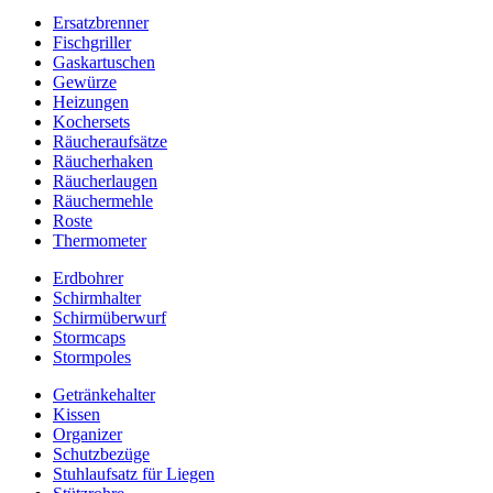
Ersatzbrenner
Fischgriller
Gaskartuschen
Gewürze
Heizungen
Kochersets
Räucheraufsätze
Räucherhaken
Räucherlaugen
Räuchermehle
Roste
Thermometer
Erdbohrer
Schirmhalter
Schirmüberwurf
Stormcaps
Stormpoles
Getränkehalter
Kissen
Organizer
Schutzbezüge
Stuhlaufsatz für Liegen