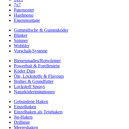
7x7
Paternoster
Hardmono
Eigenmontage
Gummifische & Gummiköder
Blinker
Spinner
Wobbler
Vorschalt-Systeme
Bienenmaden/Rotwürmer
Powerbait & Forellenteig
Köder Dips
Öle, Lockstoffe & Flavours
Boilies & Grundfutter
Lockstoff Sprays
Naturköderimitationen
Gebundene Haken
Einzelhaken
Einzelhaken als Teighaken
Jig-Haken
Drillinge
Meereshaken