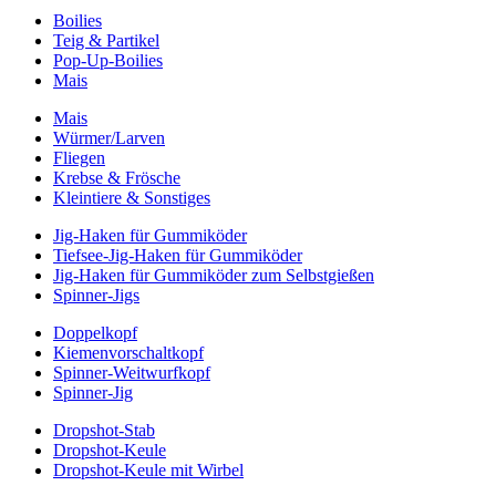
Boilies
Teig & Partikel
Pop-Up-Boilies
Mais
Mais
Würmer/Larven
Fliegen
Krebse & Frösche
Kleintiere & Sonstiges
Jig-Haken für Gummiköder
Tiefsee-Jig-Haken für Gummiköder
Jig-Haken für Gummiköder zum Selbstgießen
Spinner-Jigs
Doppelkopf
Kiemenvorschaltkopf
Spinner-Weitwurfkopf
Spinner-Jig
Dropshot-Stab
Dropshot-Keule
Dropshot-Keule mit Wirbel