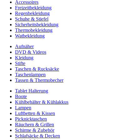
Accessoires
Freizeitbekleidung
Regenbekleidung
Schuhe & Stiefel
Sicherheitsbekleidung
Thermobekleidung
Watbekleidung
Aufnäher
DVD & Videos
Kleidung
Stifte
Taschen & Rucksäcke
Taschenlampen
Tassen & Thermobecher
Tablet Halterung
Boote
Kühlbehälter & Kühlakkus
Lampen
Luftbetten & Kissen
Picknicktaschen
Räuchern & Grillen
Schirme & Zubehör
Schlafsäcke & Decken