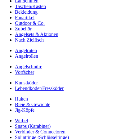
Landehilfen
Taschen/Kästen
Bekleidung
Fanartikel
Outdoor & Co.
Zubehör
Angelsets & Aktionen
Nach Zielfisch
Angelruten
Angelrollen
Angelschnüre
Vorfächer
Kunstköder
Lebendköder/Fressköder
Haken
Bleie & Gewichte
Jig-Köpfe
Wirbel
Snaps (Karabiner)
Verbinder & Connectoren
Splintringe (Schlüsselringe)