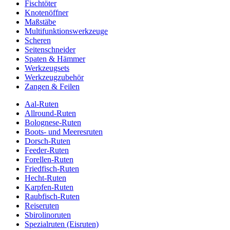
Fischtöter
Knotenöffner
Maßstäbe
Multifunktionswerkzeuge
Scheren
Seitenschneider
Spaten & Hämmer
Werkzeugsets
Werkzeugzubehör
Zangen & Feilen
Aal-Ruten
Allround-Ruten
Bolognese-Ruten
Boots- und Meeresruten
Dorsch-Ruten
Feeder-Ruten
Forellen-Ruten
Friedfisch-Ruten
Hecht-Ruten
Karpfen-Ruten
Raubfisch-Ruten
Reiseruten
Sbirolinoruten
Spezialruten (Eisruten)