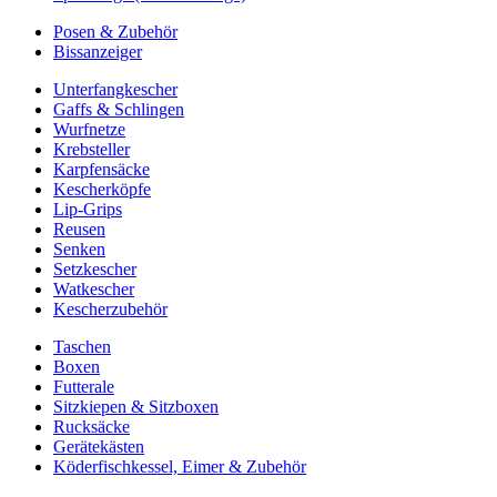
Posen & Zubehör
Bissanzeiger
Unterfangkescher
Gaffs & Schlingen
Wurfnetze
Krebsteller
Karpfensäcke
Kescherköpfe
Lip-Grips
Reusen
Senken
Setzkescher
Watkescher
Kescherzubehör
Taschen
Boxen
Futterale
Sitzkiepen & Sitzboxen
Rucksäcke
Gerätekästen
Köderfischkessel, Eimer & Zubehör