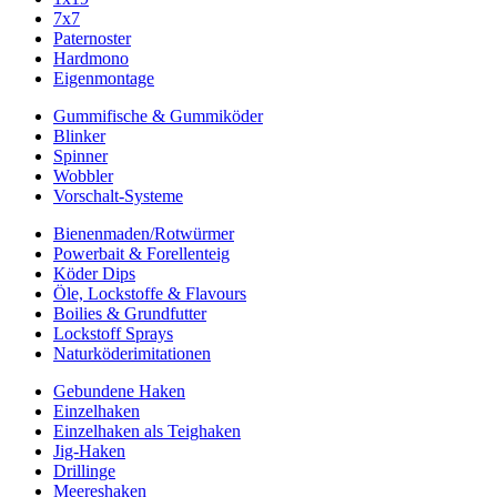
7x7
Paternoster
Hardmono
Eigenmontage
Gummifische & Gummiköder
Blinker
Spinner
Wobbler
Vorschalt-Systeme
Bienenmaden/Rotwürmer
Powerbait & Forellenteig
Köder Dips
Öle, Lockstoffe & Flavours
Boilies & Grundfutter
Lockstoff Sprays
Naturköderimitationen
Gebundene Haken
Einzelhaken
Einzelhaken als Teighaken
Jig-Haken
Drillinge
Meereshaken