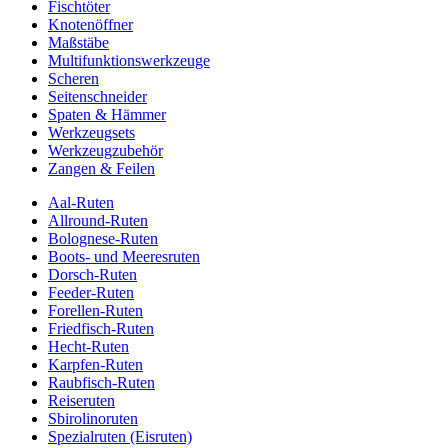
Fischtöter
Knotenöffner
Maßstäbe
Multifunktionswerkzeuge
Scheren
Seitenschneider
Spaten & Hämmer
Werkzeugsets
Werkzeugzubehör
Zangen & Feilen
Aal-Ruten
Allround-Ruten
Bolognese-Ruten
Boots- und Meeresruten
Dorsch-Ruten
Feeder-Ruten
Forellen-Ruten
Friedfisch-Ruten
Hecht-Ruten
Karpfen-Ruten
Raubfisch-Ruten
Reiseruten
Sbirolinoruten
Spezialruten (Eisruten)