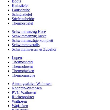
Boots
Kniestiefel
Laufschuhe
Schnürstiefel
Stiefelzubehör
Thermostiefel
Schwimmanzug Hose
Schwimmanzug Jacke
Schwimmanzüge komplett
Schwimmoveralls
Schwimmwesten & Zubehör
Lupen
Thermostiefel
Thermohosen
Thermojacken
Thermoanzüge
Atmungsaktive Wathosen
Neopren-Wathosen
PVC-Wathosen
Rückenpolster
Wathosen
Watjacken