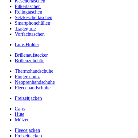
Keschertaschen
Pilkertaschen
Relingtaschen
Setzkeschertaschen
Smartphonehüllen
Tragegurte
Vorfachtaschen
Lure-Holder
Brillenaufstecker
Brillenzubehör
Thermohandschuhe
Fingerschutz
Neoprenhandschuhe
Fleecehandschuhe
Freizeitjacken
Caps
Hüte
Mützen
Fleecejacken
Freizeitjacken