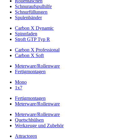
Rollentaschen
Schnuraufspulhilfe
Schnurfüllungen
Spulenbänder
Carbon X Dynamic
Spinnfaden
Stroft GTP Typ R
Carbon X Professional
Carbon X Soft
Meterware/Rollenware
Fertigmontagen
Mono
1x7
Fertigmontagen
Meterware/Rollenware
Meterware/Rollenware
Quetschhülsen
Werkzeuge und Zubehör
Attractoren