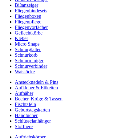
Bißanzeiger
Fliegenbindesets
Fliegenboxen
Fliegenpflege
Fliegenvorfächer
Geflechtkörbe
Kleber
Micro Snaps
Schnurglätter
Schnurkorb
Schnurreiniger
Schnurverbinder
Watstöcke
Anstecknadeln & Pins
Aufkleber & Etiketten
Aufnäher
Becher, Krüge & Tassen
Fischtafeln
Geburtstagskarten
Handtücher
Schlüsselanhänger
Stofftiere
Auftriebskörper