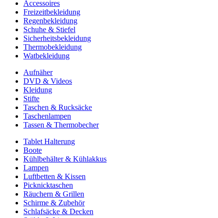
Accessoires
Freizeitbekleidung
Regenbekleidung
Schuhe & Stiefel
Sicherheitsbekleidung
Thermobekleidung
Watbekleidung
Aufnäher
DVD & Videos
Kleidung
Stifte
Taschen & Rucksäcke
Taschenlampen
Tassen & Thermobecher
Tablet Halterung
Boote
Kühlbehälter & Kühlakkus
Lampen
Luftbetten & Kissen
Picknicktaschen
Räuchern & Grillen
Schirme & Zubehör
Schlafsäcke & Decken