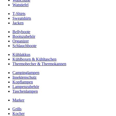
Watschuhe
Watstiefel
T-Shirts
Sweatshirts
Jacken
Bellyboote
Bootszubehör
Organizer
Schlauchboote
Kühlakkus
Kühlboxen & Kühltaschen
Thermobecher & Thermokannen
Campinglampen
Insektenschutz
Kopflampen
Lampenzubehör
Taschenlampen
Marker
Grills
Kocher