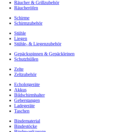
Räucher & Grillzubehör
Räucheröfen
Schirme
Schirmzubehör
Stühle
Liegen
Stühle- & Liegenzubehör
Gepäckspinnen & Gepäckleinen
Schutzhüllen
Zelte
Zeltzubehör
Echolotgeräte
Akkus
Bildschirmhalter
Geberstangen
Ladegeräte
Taschen
Bindematerial
Bindestöcke
Bindewerkzeuge