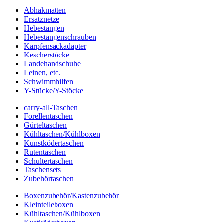
Abhakmatten
Ersatznetze
Hebestangen
Hebestangenschrauben
Karpfensackadapter
Kescherstöcke
Landehandschuhe
Leinen, etc.
Schwimmhilfen
Y-Stücke/Y-Stöcke
carry-all-Taschen
Forellentaschen
Gürteltaschen
Kühltaschen/Kühlboxen
Kunstködertaschen
Rutentaschen
Schultertaschen
Taschensets
Zubehörtaschen
Boxenzubehör/Kastenzubehör
Kleinteileboxen
Kühltaschen/Kühlboxen