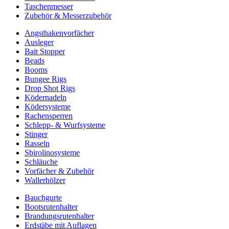
Taschenmesser
Zubehör & Messerzubehör
Angsthakenvorfächer
Ausleger
Bait Stopper
Beads
Booms
Bungee Rigs
Drop Shot Rigs
Ködernadeln
Ködersysteme
Rachensperren
Schlepp- & Wurfsysteme
Stinger
Rasseln
Sbirolinosysteme
Schläuche
Vorfächer & Zubehör
Wallerhölzer
Bauchgurte
Bootsrutenhalter
Brandungsrutenhalter
Erdstäbe mit Auflagen