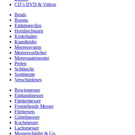
CD´s DVD & Videos
Beads
Booms
Einhängeclips
Hornhechtgarn
Köderhalter
Kunstköder
Meeressystem
Meeresvorfächer
Meerespaternoster
Perlen
Schläuche
Sortimente
Verschiedenes
Bowiemesser
Einhandmesser
Filetiermesser
Feststehende Messer
Filetiersets
Gürtelmesser
Kochmesser
Lachsmesser
Messerschärfer & Co.