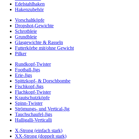
Edelstahlhaken
Hakenzubehör
Vorschaltköpfe
Dropshot-Gewichte
Schrotbleie
Grundbleie
Glasgewichte & Rasseln
Futterkörbe mit/ohne Gewicht
Pilker
Rundkopf-Twister
Football-Jigs
Erie-Jigs
Spittzkopf- & Dorschbombe
Fischkopf-Jigs
Flachkopf-Twister
Krautschutzköpfe
Spinn-Twister
Strömungs- und Vertical-Jig
Tauchschaufel-Jigs
Halligalli-Verticalli
X-Strong (einfach stark)
XX-Strong (doppelt stark)