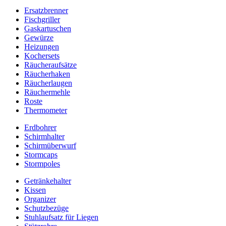
Ersatzbrenner
Fischgriller
Gaskartuschen
Gewürze
Heizungen
Kochersets
Räucheraufsätze
Räucherhaken
Räucherlaugen
Räuchermehle
Roste
Thermometer
Erdbohrer
Schirmhalter
Schirmüberwurf
Stormcaps
Stormpoles
Getränkehalter
Kissen
Organizer
Schutzbezüge
Stuhlaufsatz für Liegen