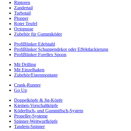
Riptoren
Zandertail
Turbotail
Plopper
Roter Teufel
Octopusse
Zubehör für Gummiköder
ProfiBlinker Edelstahl
ProfiBlinker Schuppendekor oder Effektlackierung
ProfiBlinker Forellex Spoon
Mit Drilling
Mit Einzelhaken
Zubehör/Eigenmontage
Crank-Runner
Go Up
Doppelköpfe & Jig-Köpfe
Kiemen-Vorschaltköpfe
Köderfisch- und Gummifisch-System
Propeller-Systeme
Spinner-Weitwurfköpfe
Tandem-Spinner