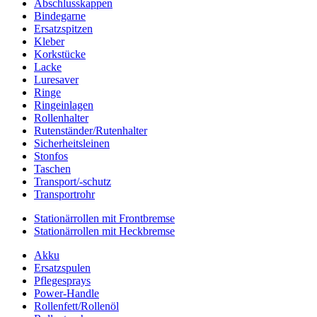
Abschlusskappen
Bindegarne
Ersatzspitzen
Kleber
Korkstücke
Lacke
Luresaver
Ringe
Ringeinlagen
Rollenhalter
Rutenständer/Rutenhalter
Sicherheitsleinen
Stonfos
Taschen
Transport/-schutz
Transportrohr
Stationärrollen mit Frontbremse
Stationärrollen mit Heckbremse
Akku
Ersatzspulen
Pflegesprays
Power-Handle
Rollenfett/Rollenöl