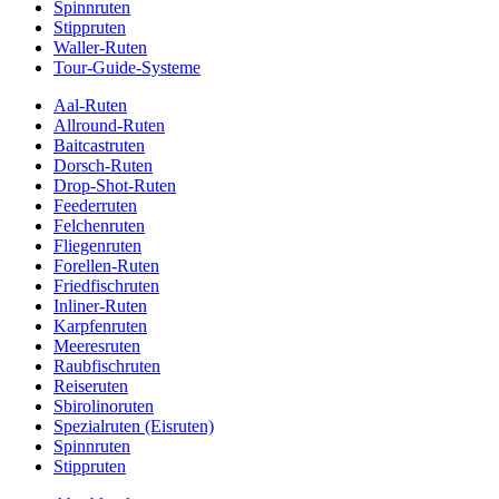
Spinnruten
Stippruten
Waller-Ruten
Tour-Guide-Systeme
Aal-Ruten
Allround-Ruten
Baitcastruten
Dorsch-Ruten
Drop-Shot-Ruten
Feederruten
Felchenruten
Fliegenruten
Forellen-Ruten
Friedfischruten
Inliner-Ruten
Karpfenruten
Meeresruten
Raubfischruten
Reiseruten
Sbirolinoruten
Spezialruten (Eisruten)
Spinnruten
Stippruten