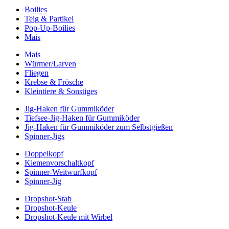
Boilies
Teig & Partikel
Pop-Up-Boilies
Mais
Mais
Würmer/Larven
Fliegen
Krebse & Frösche
Kleintiere & Sonstiges
Jig-Haken für Gummiköder
Tiefsee-Jig-Haken für Gummiköder
Jig-Haken für Gummiköder zum Selbstgießen
Spinner-Jigs
Doppelkopf
Kiemenvorschaltkopf
Spinner-Weitwurfkopf
Spinner-Jig
Dropshot-Stab
Dropshot-Keule
Dropshot-Keule mit Wirbel