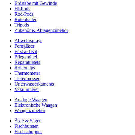
Erdstäbe mit Gewinde
Hi-Pods
Rod-Pods
Rutenhalter
Tripods
Zubehör & Ablagenzubehör
Abwehrsprays
Ferngläser
First aid Kit
Pflegemittel
Reparatursets
Rollerclips
Thermometer
Tiefenmesser
Unterwasserkameras
Vakuumierer
Analoge Waagen
Elektronische Waagen
Waagenzubehör
Äxte & Sägen
Fischbürsten
Fischschupper