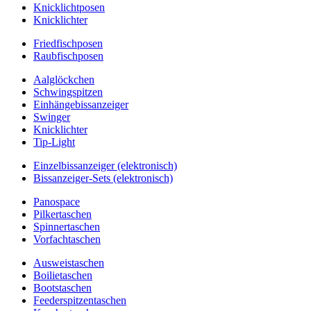
Knicklichtposen
Knicklichter
Friedfischposen
Raubfischposen
Aalglöckchen
Schwingspitzen
Einhängebissanzeiger
Swinger
Knicklichter
Tip-Light
Einzelbissanzeiger (elektronisch)
Bissanzeiger-Sets (elektronisch)
Panospace
Pilkertaschen
Spinnertaschen
Vorfachtaschen
Ausweistaschen
Boilietaschen
Bootstaschen
Feederspitzentaschen