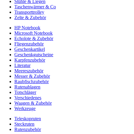
Stühle & Liegen
Taschenwärmer & Co
Transporttrolley
Zelte & Zubehör
HP Notebook
Microsoft Notebook
Echolote & Zubehör
Fliegenzubehör
Geschenkartikel
Geschenkgutscheine
Karpfenzubehör
Literatur
Meereszubehör
Messer & Zubehör
Raubfischzubehör
Rutenablagen
Totschläger
Verschiedenes
Waagen & Zubehör
Werkzeuge
Teleskopruten
Steckruten
Rutenzubehör