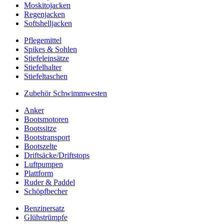
Moskitojacken
Regenjacken
Softshelljacken
Pflegemittel
Spikes & Sohlen
Stiefeleinsätze
Stiefelhalter
Stiefeltaschen
Zubehör Schwimmwesten
Anker
Bootsmotoren
Bootssitze
Bootstransport
Bootszelte
Driftsäcke/Driftstops
Luftpumpen
Plattform
Ruder & Paddel
Schöpfbecher
Benzinersatz
Glühstrümpfe