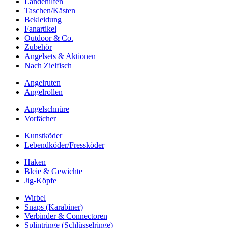
Landehilfen
Taschen/Kästen
Bekleidung
Fanartikel
Outdoor & Co.
Zubehör
Angelsets & Aktionen
Nach Zielfisch
Angelruten
Angelrollen
Angelschnüre
Vorfächer
Kunstköder
Lebendköder/Fressköder
Haken
Bleie & Gewichte
Jig-Köpfe
Wirbel
Snaps (Karabiner)
Verbinder & Connectoren
Splintringe (Schlüsselringe)