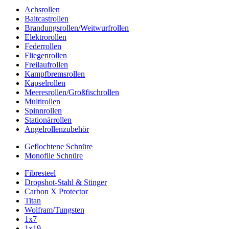
Achsrollen
Baitcastrollen
Brandungsrollen/Weitwurfrollen
Elektrorollen
Federrollen
Fliegenrollen
Freilaufrollen
Kampfbremsrollen
Kapselrollen
Meeresrollen/Großfischrollen
Multirollen
Spinnrollen
Stationärrollen
Angelrollenzubehör
Geflochtene Schnüre
Monofile Schnüre
Fibresteel
Dropshot-Stahl & Stinger
Carbon X Protector
Titan
Wolfram/Tungsten
1x7
1x19