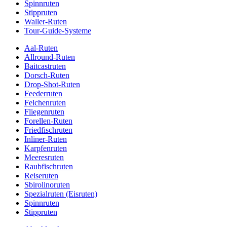
Spinnruten
Stippruten
Waller-Ruten
Tour-Guide-Systeme
Aal-Ruten
Allround-Ruten
Baitcastruten
Dorsch-Ruten
Drop-Shot-Ruten
Feederruten
Felchenruten
Fliegenruten
Forellen-Ruten
Friedfischruten
Inliner-Ruten
Karpfenruten
Meeresruten
Raubfischruten
Reiseruten
Sbirolinoruten
Spezialruten (Eisruten)
Spinnruten
Stippruten