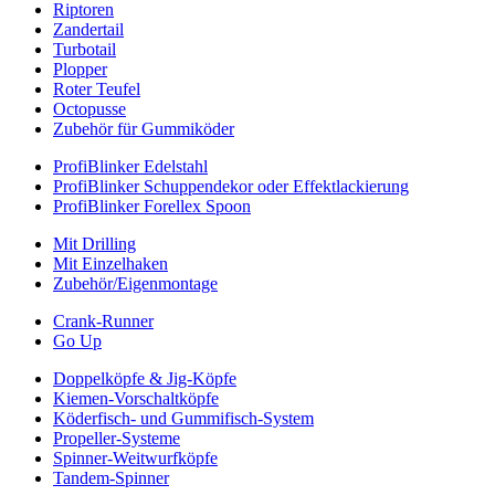
Riptoren
Zandertail
Turbotail
Plopper
Roter Teufel
Octopusse
Zubehör für Gummiköder
ProfiBlinker Edelstahl
ProfiBlinker Schuppendekor oder Effektlackierung
ProfiBlinker Forellex Spoon
Mit Drilling
Mit Einzelhaken
Zubehör/Eigenmontage
Crank-Runner
Go Up
Doppelköpfe & Jig-Köpfe
Kiemen-Vorschaltköpfe
Köderfisch- und Gummifisch-System
Propeller-Systeme
Spinner-Weitwurfköpfe
Tandem-Spinner