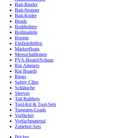
Bait-Binder
Bait-Stopper
Bait-Köder
Beads
Boilibohrer
Boilinadeln
Booms
Einfädelhilfen
Markerfloats
Messschablonen
PVA-Beutel/Schnur
Rig Aligners
Rig Boards
Rings
Safety Clips
Schläuche
Sleeves
Tail Rubbers
Tool-Kit & Tool-Sets
Tungsten-Leads
Vorfächer
Vorfachmaterial
Zubehör-Sets
Bücher