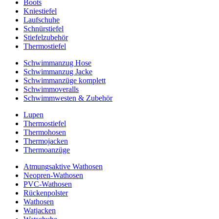
Boots
Kniestiefel
Laufschuhe
Schnürstiefel
Stiefelzubehör
Thermostiefel
Schwimmanzug Hose
Schwimmanzug Jacke
Schwimmanzüge komplett
Schwimmoveralls
Schwimmwesten & Zubehör
Lupen
Thermostiefel
Thermohosen
Thermojacken
Thermoanzüge
Atmungsaktive Wathosen
Neopren-Wathosen
PVC-Wathosen
Rückenpolster
Wathosen
Watjacken