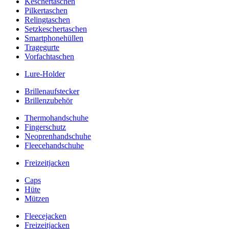
Keschertaschen
Pilkertaschen
Relingtaschen
Setzkeschertaschen
Smartphonehüllen
Tragegurte
Vorfachtaschen
Lure-Holder
Brillenaufstecker
Brillenzubehör
Thermohandschuhe
Fingerschutz
Neoprenhandschuhe
Fleecehandschuhe
Freizeitjacken
Caps
Hüte
Mützen
Fleecejacken
Freizeitjacken