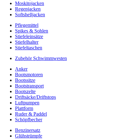
Moskitojacken
Regenjacken
Softshelljacken
Pflegemittel
Spikes & Sohlen
Stiefeleinsätze
Stiefelhalter
Stiefeltaschen
Zubehör Schwimmwesten
Anker
Bootsmotoren
Bootssitze
Bootstransport
Bootszelte
Driftsäcke/Driftstops
Luftpumpen
Plattform
Ruder & Paddel
Schöpfbecher
Benzinersatz
Glühstrümpfe