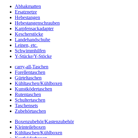
Abhakmatten
Ersatznetze
Hebestangen
Hebestangenschrauben
Karpfensackadapter
Kescherstöcke
Landehandschuhe
Leinen, etc.
Schwimmhilfen
Y-Stücke/Y-Stöcke
carry-all-Taschen
Forellentaschen
Gürteltaschen
Kühltaschen/Kühlboxen
Kunstködertaschen
Rutentaschen
Schultertaschen
Taschensets
Zubehörtaschen
Boxenzubehör/Kastenzubehör
Kleinteileboxen
Kühltaschen/Kühlboxen