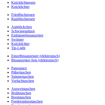
Knicklichtposen
Knicklichter
Friedfischposen
Raubfischposen
Aalglöckchen
Schwingspitzen
Einhängebissanzeiger
Swinger
Knicklichter
Tip-Light
Einzelbissanzeiger (elektronisch)
Bissanzeiger-Sets (elektronisch)
Panospace
Pilkertaschen
Spinnertaschen
Vorfachtaschen
Ausweistaschen
Boilietaschen
Bootstaschen
Feederspitzentaschen