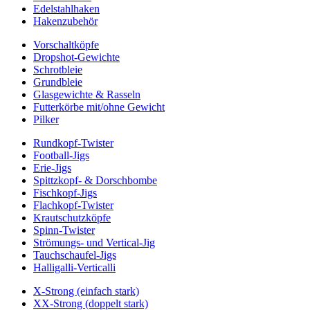
Edelstahlhaken
Hakenzubehör
Vorschaltköpfe
Dropshot-Gewichte
Schrotbleie
Grundbleie
Glasgewichte & Rasseln
Futterkörbe mit/ohne Gewicht
Pilker
Rundkopf-Twister
Football-Jigs
Erie-Jigs
Spittzkopf- & Dorschbombe
Fischkopf-Jigs
Flachkopf-Twister
Krautschutzköpfe
Spinn-Twister
Strömungs- und Vertical-Jig
Tauchschaufel-Jigs
Halligalli-Verticalli
X-Strong (einfach stark)
XX-Strong (doppelt stark)