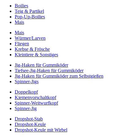
Boilies
Teig & Partikel
Pop-Up-Boilies
Mais
Mais
Würmer/Larven
Fliegen
Krebse & Frösche
Kleintiere & Sonstiges
Jig-Haken für Gummiköder
Tiefsee-Jig-Haken für Gummiköder
Jig-Haken für Gummiköder zum Selbstgießen
Spinner-Jigs
Doppelkopf
Kiemenvorschaltkopf
Spinner-Weitwurfkopf
Spinner-Jig
Dropshot-Stab
Dropshot-Keule
Dropshot-Keule mit Wirbel