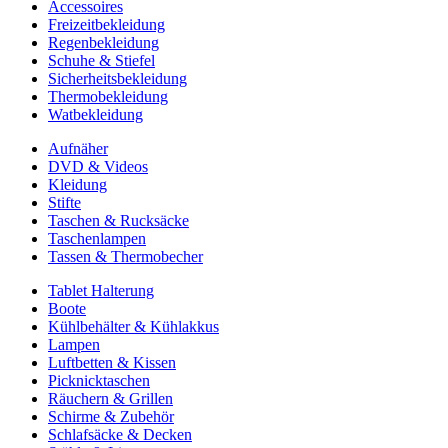
Accessoires
Freizeitbekleidung
Regenbekleidung
Schuhe & Stiefel
Sicherheitsbekleidung
Thermobekleidung
Watbekleidung
Aufnäher
DVD & Videos
Kleidung
Stifte
Taschen & Rucksäcke
Taschenlampen
Tassen & Thermobecher
Tablet Halterung
Boote
Kühlbehälter & Kühlakkus
Lampen
Luftbetten & Kissen
Picknicktaschen
Räuchern & Grillen
Schirme & Zubehör
Schlafsäcke & Decken