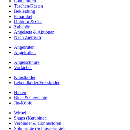
Landehilfen
Taschen/Kästen
Bekleidung
Fanartikel
Outdoor & Co.
Zubehör
Angelsets & Aktionen
Nach Zielfisch
Angelruten
Angelrollen
Angelschnüre
Vorfächer
Kunstköder
Lebendköder/Fressköder
Haken
Bleie & Gewichte
Jig-Köpfe
Wirbel
Snaps (Karabiner)
Verbinder & Connectoren
Splintringe (Schlüsselringe)