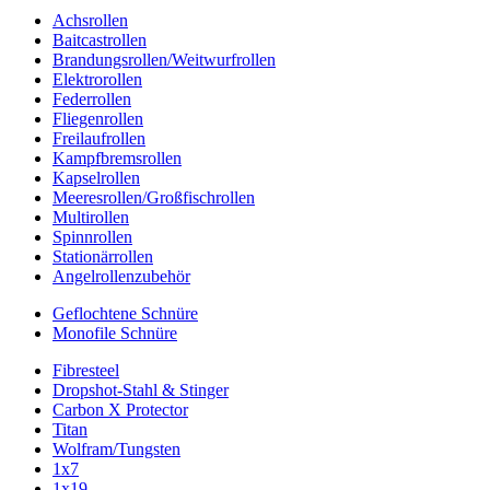
Achsrollen
Baitcastrollen
Brandungsrollen/Weitwurfrollen
Elektrorollen
Federrollen
Fliegenrollen
Freilaufrollen
Kampfbremsrollen
Kapselrollen
Meeresrollen/Großfischrollen
Multirollen
Spinnrollen
Stationärrollen
Angelrollenzubehör
Geflochtene Schnüre
Monofile Schnüre
Fibresteel
Dropshot-Stahl & Stinger
Carbon X Protector
Titan
Wolfram/Tungsten
1x7
1x19