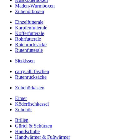
Kustköderboxen
Maden-Wurmboxen
Zubehörboxen
Einzelfutterale
Karpfenfutterale
Kofferfutterale
Rohrfutterale
Rutenrucksäcke
Rutenfutterale
Sitzkissen
carry-all-Taschen
Rutenrucksäcke
Zubehörkästen
Eimer
Köderfischkessel
Zubehör
Brillen
Gürtel & Schürzen
Handschuhe
Handwärmer & Fußwärmer