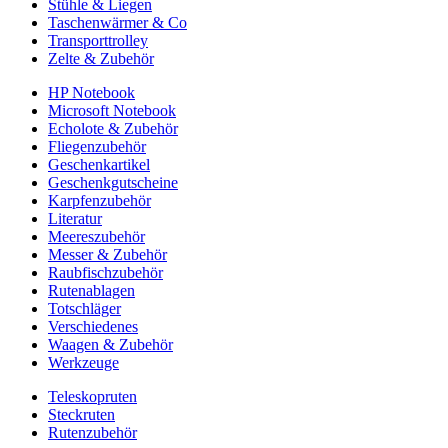
Stühle & Liegen
Taschenwärmer & Co
Transporttrolley
Zelte & Zubehör
HP Notebook
Microsoft Notebook
Echolote & Zubehör
Fliegenzubehör
Geschenkartikel
Geschenkgutscheine
Karpfenzubehör
Literatur
Meereszubehör
Messer & Zubehör
Raubfischzubehör
Rutenablagen
Totschläger
Verschiedenes
Waagen & Zubehör
Werkzeuge
Teleskopruten
Steckruten
Rutenzubehör