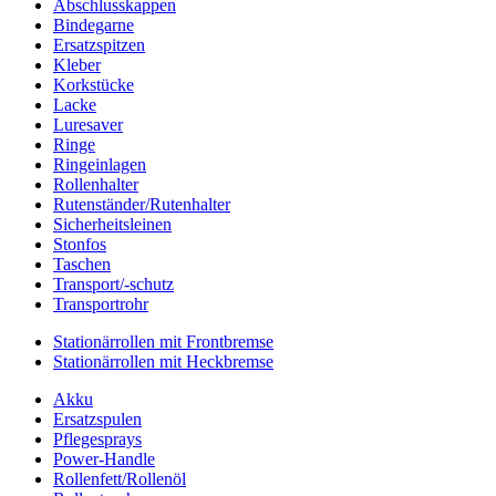
Abschlusskappen
Bindegarne
Ersatzspitzen
Kleber
Korkstücke
Lacke
Luresaver
Ringe
Ringeinlagen
Rollenhalter
Rutenständer/Rutenhalter
Sicherheitsleinen
Stonfos
Taschen
Transport/-schutz
Transportrohr
Stationärrollen mit Frontbremse
Stationärrollen mit Heckbremse
Akku
Ersatzspulen
Pflegesprays
Power-Handle
Rollenfett/Rollenöl