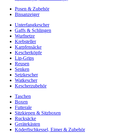
Posen & Zubehör
Bissanzeiger
Unterfangkescher
Gaffs & Schlingen
Wurfnetze
Krebsteller
Karpfensäcke
Kescherköpfe
Lip-Grips
Reusen
Senken
Setzkescher
Watkescher
Kescherzubehör
Taschen
Boxen
Futterale
Sitzkiepen & Sitzboxen
Rucksäcke
Gerätekästen
Köderfischkessel, Eimer & Zubehör