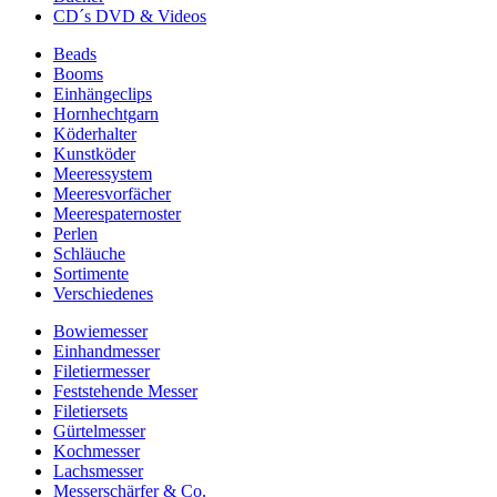
CD´s DVD & Videos
Beads
Booms
Einhängeclips
Hornhechtgarn
Köderhalter
Kunstköder
Meeressystem
Meeresvorfächer
Meerespaternoster
Perlen
Schläuche
Sortimente
Verschiedenes
Bowiemesser
Einhandmesser
Filetiermesser
Feststehende Messer
Filetiersets
Gürtelmesser
Kochmesser
Lachsmesser
Messerschärfer & Co.