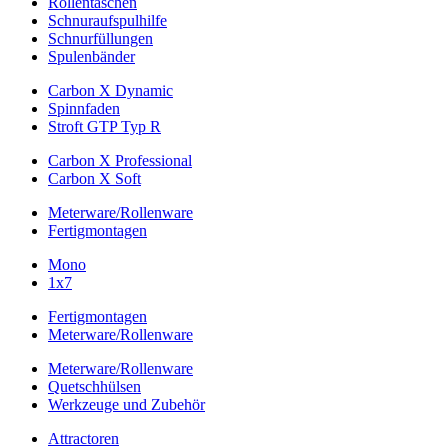
Rollentaschen
Schnuraufspulhilfe
Schnurfüllungen
Spulenbänder
Carbon X Dynamic
Spinnfaden
Stroft GTP Typ R
Carbon X Professional
Carbon X Soft
Meterware/Rollenware
Fertigmontagen
Mono
1x7
Fertigmontagen
Meterware/Rollenware
Meterware/Rollenware
Quetschhülsen
Werkzeuge und Zubehör
Attractoren