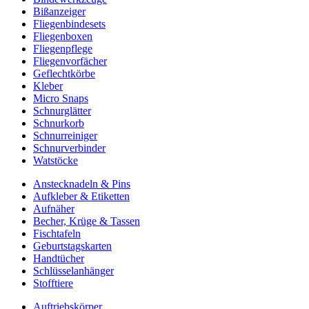
Bißanzeiger
Fliegenbindesets
Fliegenboxen
Fliegenpflege
Fliegenvorfächer
Geflechtkörbe
Kleber
Micro Snaps
Schnurglätter
Schnurkorb
Schnurreiniger
Schnurverbinder
Watstöcke
Anstecknadeln & Pins
Aufkleber & Etiketten
Aufnäher
Becher, Krüge & Tassen
Fischtafeln
Geburtstagskarten
Handtücher
Schlüsselanhänger
Stofftiere
Auftriebskörper