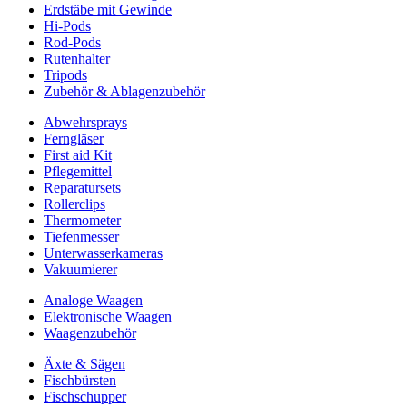
Erdstäbe mit Gewinde
Hi-Pods
Rod-Pods
Rutenhalter
Tripods
Zubehör & Ablagenzubehör
Abwehrsprays
Ferngläser
First aid Kit
Pflegemittel
Reparatursets
Rollerclips
Thermometer
Tiefenmesser
Unterwasserkameras
Vakuumierer
Analoge Waagen
Elektronische Waagen
Waagenzubehör
Äxte & Sägen
Fischbürsten
Fischschupper