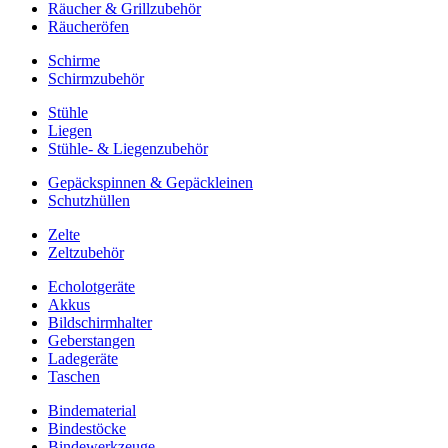
Räucher & Grillzubehör
Räucheröfen
Schirme
Schirmzubehör
Stühle
Liegen
Stühle- & Liegenzubehör
Gepäckspinnen & Gepäckleinen
Schutzhüllen
Zelte
Zeltzubehör
Echolotgeräte
Akkus
Bildschirmhalter
Geberstangen
Ladegeräte
Taschen
Bindematerial
Bindestöcke
Bindewerkzeuge