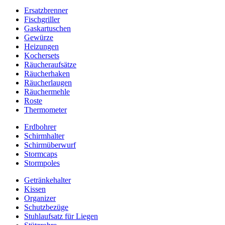
Ersatzbrenner
Fischgriller
Gaskartuschen
Gewürze
Heizungen
Kochersets
Räucheraufsätze
Räucherhaken
Räucherlaugen
Räuchermehle
Roste
Thermometer
Erdbohrer
Schirmhalter
Schirmüberwurf
Stormcaps
Stormpoles
Getränkehalter
Kissen
Organizer
Schutzbezüge
Stuhlaufsatz für Liegen