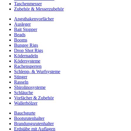
Taschenmesser
Zubehör & Messerzubehör
Angsthakenvorfächer
Ausleger
Bait Stopper
Beads
Booms
Bungee Rigs
Drop Shot Rigs
Ködernadeln
Ködersysteme
Rachensperren
Schlepp- & Wurfsysteme
Stinger
Rasseln
Sbirolinosysteme
Schläuche
Vorfächer & Zubehör
Wallerhölzer
Bauchgurte
Bootsrutenhalter
Brandungsrutenhalter
Erdstäbe mit Auflagen