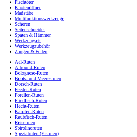
Fischtöter
Knotenöffner
Maßstäbe
Multifunktionswerkzeuge
Scheren
Seitenschneider
Spaten & Hämmer
Werkzeugsets
Werkzeugzubehör
Zangen & Feilen
Aal-Ruten
Allround-Ruten
Bolognese-Ruten
Boots- und Meeresruten
Dorsch-Ruten
Feeder-Ruten
Forellen-Ruten
Friedfisch-Ruten
Hecht-Ruten
Karpfen-Ruten
Raubfisch-Ruten
Reiseruten
Sbirolinoruten
Spezialruten (Eisruten)