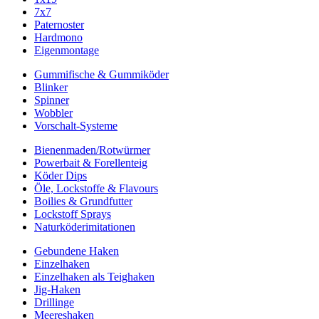
7x7
Paternoster
Hardmono
Eigenmontage
Gummifische & Gummiköder
Blinker
Spinner
Wobbler
Vorschalt-Systeme
Bienenmaden/Rotwürmer
Powerbait & Forellenteig
Köder Dips
Öle, Lockstoffe & Flavours
Boilies & Grundfutter
Lockstoff Sprays
Naturköderimitationen
Gebundene Haken
Einzelhaken
Einzelhaken als Teighaken
Jig-Haken
Drillinge
Meereshaken