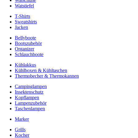
Watschuhe
Watstiefel
T-Shirts
Sweatshirts
Jacken
Bellyboote
Bootszubehör
Organizer
Schlauchboote
Kühlakkus
Kühlboxen & Kühltaschen
Thermobecher & Thermokannen
Campinglampen
Insektenschutz
Kopflampen
Lampenzubehör
Taschenlampen
Marker
Grills
Kocher