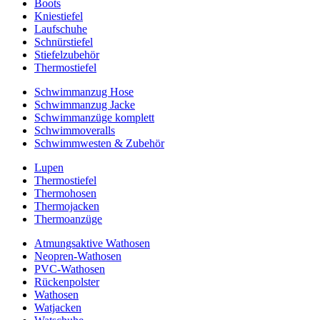
Boots
Kniestiefel
Laufschuhe
Schnürstiefel
Stiefelzubehör
Thermostiefel
Schwimmanzug Hose
Schwimmanzug Jacke
Schwimmanzüge komplett
Schwimmoveralls
Schwimmwesten & Zubehör
Lupen
Thermostiefel
Thermohosen
Thermojacken
Thermoanzüge
Atmungsaktive Wathosen
Neopren-Wathosen
PVC-Wathosen
Rückenpolster
Wathosen
Watjacken