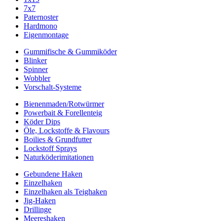
7x7
Paternoster
Hardmono
Eigenmontage
Gummifische & Gummiköder
Blinker
Spinner
Wobbler
Vorschalt-Systeme
Bienenmaden/Rotwürmer
Powerbait & Forellenteig
Köder Dips
Öle, Lockstoffe & Flavours
Boilies & Grundfutter
Lockstoff Sprays
Naturköderimitationen
Gebundene Haken
Einzelhaken
Einzelhaken als Teighaken
Jig-Haken
Drillinge
Meereshaken