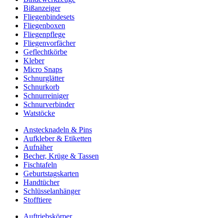
Bißanzeiger
Fliegenbindesets
Fliegenboxen
Fliegenpflege
Fliegenvorfächer
Geflechtkörbe
Kleber
Micro Snaps
Schnurglätter
Schnurkorb
Schnurreiniger
Schnurverbinder
Watstöcke
Anstecknadeln & Pins
Aufkleber & Etiketten
Aufnäher
Becher, Krüge & Tassen
Fischtafeln
Geburtstagskarten
Handtücher
Schlüsselanhänger
Stofftiere
Auftriebskörper