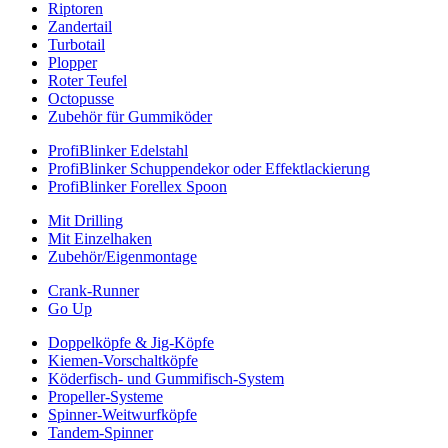
Riptoren
Zandertail
Turbotail
Plopper
Roter Teufel
Octopusse
Zubehör für Gummiköder
ProfiBlinker Edelstahl
ProfiBlinker Schuppendekor oder Effektlackierung
ProfiBlinker Forellex Spoon
Mit Drilling
Mit Einzelhaken
Zubehör/Eigenmontage
Crank-Runner
Go Up
Doppelköpfe & Jig-Köpfe
Kiemen-Vorschaltköpfe
Köderfisch- und Gummifisch-System
Propeller-Systeme
Spinner-Weitwurfköpfe
Tandem-Spinner