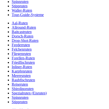
Spinnruten
Stippruten
Waller-Ruten
Tour-Guide-Systeme
Aal-Ruten
Allround-Ruten
Baitcastruten
Dorsch-Ruten
Drop-Shot-Ruten
Feederruten
Felchenruten
Fliegenruten
Forellen-Ruten
Friedfischruten
Inliner-Ruten
Karpfenruten
Meeresruten
Raubfischruten
Reiseruten
Sbirolinoruten
Spezialruten (Eisruten)
Spinnruten
Stippruten