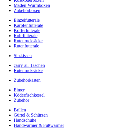
Kustköderboxen
Maden-Wurmboxen
Zubehörboxen
Einzelfutterale
Karpfenfutterale
Kofferfutterale
Rohrfutterale
Rutenrucksäcke
Rutenfutterale
Sitzkissen
carry-all-Taschen
Rutenrucksäcke
Zubehörkästen
Eimer
Köderfischkessel
Zubehör
Brillen
Gürtel & Schürzen
Handschuhe
Handwärmer & Fußwärmer