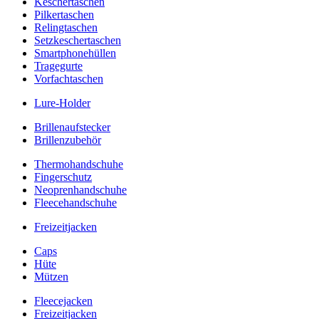
Keschertaschen
Pilkertaschen
Relingtaschen
Setzkeschertaschen
Smartphonehüllen
Tragegurte
Vorfachtaschen
Lure-Holder
Brillenaufstecker
Brillenzubehör
Thermohandschuhe
Fingerschutz
Neoprenhandschuhe
Fleecehandschuhe
Freizeitjacken
Caps
Hüte
Mützen
Fleecejacken
Freizeitjacken