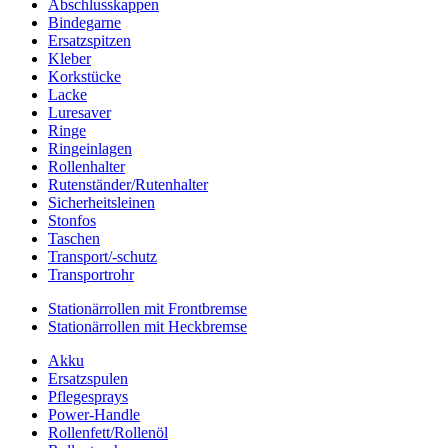
Abschlusskappen
Bindegarne
Ersatzspitzen
Kleber
Korkstücke
Lacke
Luresaver
Ringe
Ringeinlagen
Rollenhalter
Rutenständer/Rutenhalter
Sicherheitsleinen
Stonfos
Taschen
Transport/-schutz
Transportrohr
Stationärrollen mit Frontbremse
Stationärrollen mit Heckbremse
Akku
Ersatzspulen
Pflegesprays
Power-Handle
Rollenfett/Rollenöl