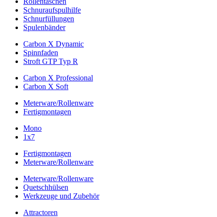
Rollentaschen
Schnuraufspulhilfe
Schnurfüllungen
Spulenbänder
Carbon X Dynamic
Spinnfaden
Stroft GTP Typ R
Carbon X Professional
Carbon X Soft
Meterware/Rollenware
Fertigmontagen
Mono
1x7
Fertigmontagen
Meterware/Rollenware
Meterware/Rollenware
Quetschhülsen
Werkzeuge und Zubehör
Attractoren