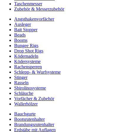
Taschenmesser
Zubehör & Messerzubehör
Angsthakenvorfächer
Ausleger
Bait Stopper
Beads
Booms
Bungee Rigs
Drop Shot Rigs
Ködernadeln
Ködersysteme
Rachensperren
Schlepp- & Wurfsysteme
Stinger
Rasseln
Sbirolinosysteme
Schläuche
Vorfächer & Zubehör
Wallerhölzer
Bauchgurte
Bootsrutenhalter
Brandungsrutenhalter
Erdstäbe mit Auflagen