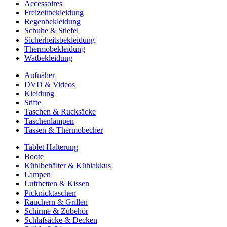
Accessoires
Freizeitbekleidung
Regenbekleidung
Schuhe & Stiefel
Sicherheitsbekleidung
Thermobekleidung
Watbekleidung
Aufnäher
DVD & Videos
Kleidung
Stifte
Taschen & Rucksäcke
Taschenlampen
Tassen & Thermobecher
Tablet Halterung
Boote
Kühlbehälter & Kühlakkus
Lampen
Luftbetten & Kissen
Picknicktaschen
Räuchern & Grillen
Schirme & Zubehör
Schlafsäcke & Decken