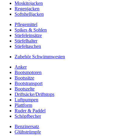
Moskitojacken
Regenjacken
Softshelljacken
Pflegemittel
Spikes & Sohlen
Stiefeleinsätze
Stiefelhalter
Stiefeltaschen
Zubehör Schwimmwesten
Anker
Bootsmotoren
Bootssitze
Bootstransport
Bootszelte
Driftsäcke/Driftstops
Luftpumpen
Plattform
Ruder & Paddel
Schöpfbecher
Benzinersatz
Glühstrümpfe