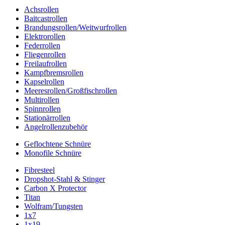
Achsrollen
Baitcastrollen
Brandungsrollen/Weitwurfrollen
Elektrorollen
Federrollen
Fliegenrollen
Freilaufrollen
Kampfbremsrollen
Kapselrollen
Meeresrollen/Großfischrollen
Multirollen
Spinnrollen
Stationärrollen
Angelrollenzubehör
Geflochtene Schnüre
Monofile Schnüre
Fibresteel
Dropshot-Stahl & Stinger
Carbon X Protector
Titan
Wolfram/Tungsten
1x7
1x19