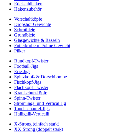
Edelstahlhaken
Hakenzubehör
Vorschaltköpfe
Dropshot-Gewichte
Schrotbleie
Grundbleie
Glasgewichte & Rasseln
Futterkörbe mit/ohne Gewicht
Pilker
Rundkopf-Twister
Football-Jigs
Erie-Jigs
Spittzkopf- & Dorschbombe
Fischkopf-Jigs
Flachkopf-Twister
Krautschutzköpfe
Spinn-Twister
Strömungs- und Vertical-Jig
Tauchschaufel-Jigs
Halligalli-Verticalli
X-Strong (einfach stark)
XX-Strong (doppelt stark)