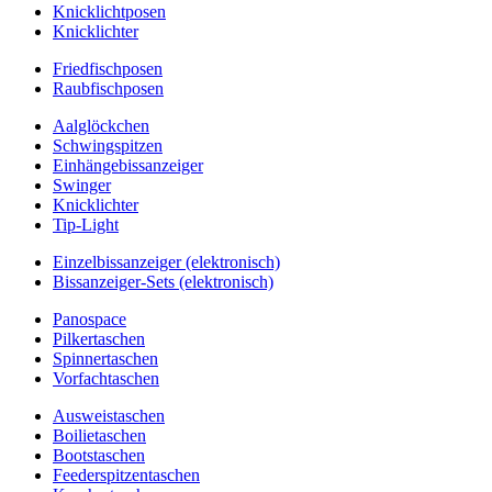
Knicklichtposen
Knicklichter
Friedfischposen
Raubfischposen
Aalglöckchen
Schwingspitzen
Einhängebissanzeiger
Swinger
Knicklichter
Tip-Light
Einzelbissanzeiger (elektronisch)
Bissanzeiger-Sets (elektronisch)
Panospace
Pilkertaschen
Spinnertaschen
Vorfachtaschen
Ausweistaschen
Boilietaschen
Bootstaschen
Feederspitzentaschen