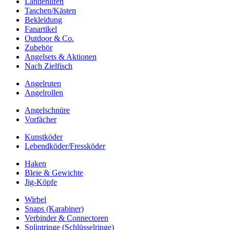
Landehilfen
Taschen/Kästen
Bekleidung
Fanartikel
Outdoor & Co.
Zubehör
Angelsets & Aktionen
Nach Zielfisch
Angelruten
Angelrollen
Angelschnüre
Vorfächer
Kunstköder
Lebendköder/Fressköder
Haken
Bleie & Gewichte
Jig-Köpfe
Wirbel
Snaps (Karabiner)
Verbinder & Connectoren
Splintringe (Schlüsselringe)