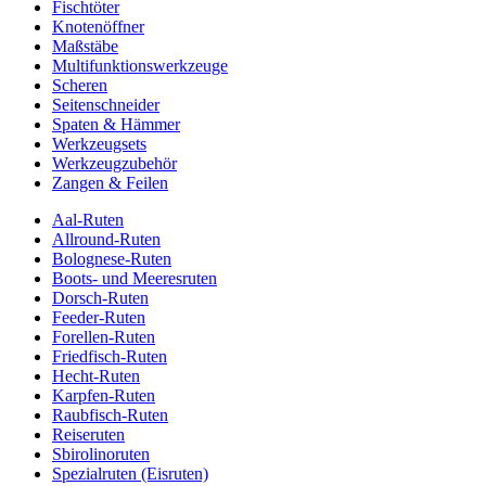
Fischtöter
Knotenöffner
Maßstäbe
Multifunktionswerkzeuge
Scheren
Seitenschneider
Spaten & Hämmer
Werkzeugsets
Werkzeugzubehör
Zangen & Feilen
Aal-Ruten
Allround-Ruten
Bolognese-Ruten
Boots- und Meeresruten
Dorsch-Ruten
Feeder-Ruten
Forellen-Ruten
Friedfisch-Ruten
Hecht-Ruten
Karpfen-Ruten
Raubfisch-Ruten
Reiseruten
Sbirolinoruten
Spezialruten (Eisruten)