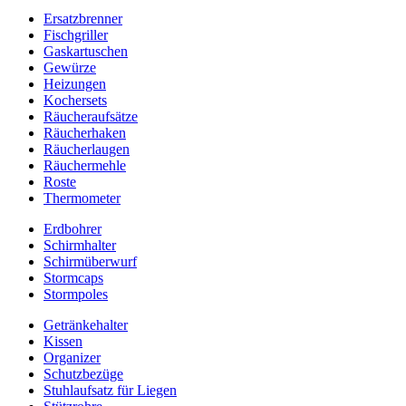
Ersatzbrenner
Fischgriller
Gaskartuschen
Gewürze
Heizungen
Kochersets
Räucheraufsätze
Räucherhaken
Räucherlaugen
Räuchermehle
Roste
Thermometer
Erdbohrer
Schirmhalter
Schirmüberwurf
Stormcaps
Stormpoles
Getränkehalter
Kissen
Organizer
Schutzbezüge
Stuhlaufsatz für Liegen