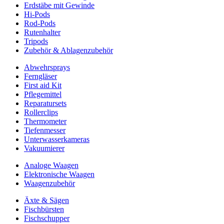
Erdstäbe mit Gewinde
Hi-Pods
Rod-Pods
Rutenhalter
Tripods
Zubehör & Ablagenzubehör
Abwehrsprays
Ferngläser
First aid Kit
Pflegemittel
Reparatursets
Rollerclips
Thermometer
Tiefenmesser
Unterwasserkameras
Vakuumierer
Analoge Waagen
Elektronische Waagen
Waagenzubehör
Äxte & Sägen
Fischbürsten
Fischschupper