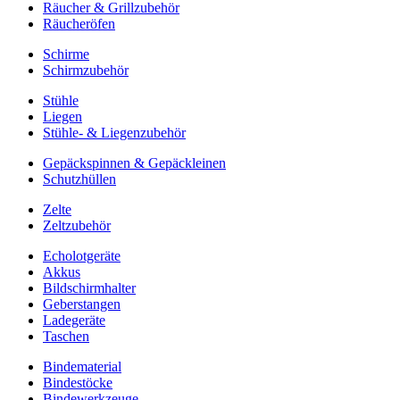
Räucher & Grillzubehör
Räucheröfen
Schirme
Schirmzubehör
Stühle
Liegen
Stühle- & Liegenzubehör
Gepäckspinnen & Gepäckleinen
Schutzhüllen
Zelte
Zeltzubehör
Echolotgeräte
Akkus
Bildschirmhalter
Geberstangen
Ladegeräte
Taschen
Bindematerial
Bindestöcke
Bindewerkzeuge