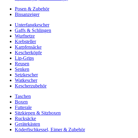
Posen & Zubehör
Bissanzeiger
Unterfangkescher
Gaffs & Schlingen
Wurfnetze
Krebsteller
Karpfensäcke
Kescherköpfe
Lip-Grips
Reusen
Senken
Setzkescher
Watkescher
Kescherzubehör
Taschen
Boxen
Futterale
Sitzkiepen & Sitzboxen
Rucksäcke
Gerätekästen
Köderfischkessel, Eimer & Zubehör