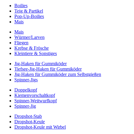
Boilies
Teig & Partikel
Pop-Up-Boilies
Mais
Mais
Würmer/Larven
Fliegen
Krebse & Frösche
Kleintiere & Sonstiges
Jig-Haken für Gummiköder
Tiefsee-Jig-Haken für Gummiköder
Jig-Haken für Gummiköder zum Selbstgießen
Spinner-Jigs
Doppelkopf
Kiemenvorschaltkopf
Spinner-Weitwurfkopf
Spinner-Jig
Dropshot-Stab
Dropshot-Keule
Dropshot-Keule mit Wirbel