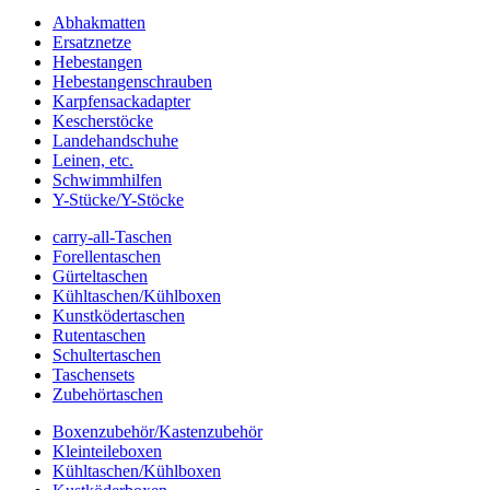
Abhakmatten
Ersatznetze
Hebestangen
Hebestangenschrauben
Karpfensackadapter
Kescherstöcke
Landehandschuhe
Leinen, etc.
Schwimmhilfen
Y-Stücke/Y-Stöcke
carry-all-Taschen
Forellentaschen
Gürteltaschen
Kühltaschen/Kühlboxen
Kunstködertaschen
Rutentaschen
Schultertaschen
Taschensets
Zubehörtaschen
Boxenzubehör/Kastenzubehör
Kleinteileboxen
Kühltaschen/Kühlboxen