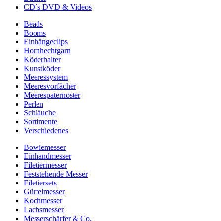
CD´s DVD & Videos
Beads
Booms
Einhängeclips
Hornhechtgarn
Köderhalter
Kunstköder
Meeressystem
Meeresvorfächer
Meerespaternoster
Perlen
Schläuche
Sortimente
Verschiedenes
Bowiemesser
Einhandmesser
Filetiermesser
Feststehende Messer
Filetiersets
Gürtelmesser
Kochmesser
Lachsmesser
Messerschärfer & Co.