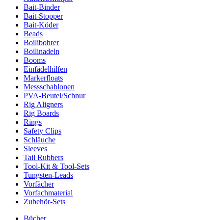
Bait-Binder
Bait-Stopper
Bait-Köder
Beads
Boilibohrer
Boilinadeln
Booms
Einfädelhilfen
Markerfloats
Messschablonen
PVA-Beutel/Schnur
Rig Aligners
Rig Boards
Rings
Safety Clips
Schläuche
Sleeves
Tail Rubbers
Tool-Kit & Tool-Sets
Tungsten-Leads
Vorfächer
Vorfachmaterial
Zubehör-Sets
Bücher