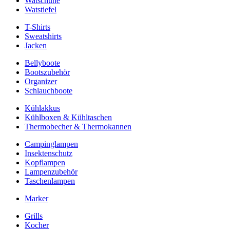
Watschuhe
Watstiefel
T-Shirts
Sweatshirts
Jacken
Bellyboote
Bootszubehör
Organizer
Schlauchboote
Kühlakkus
Kühlboxen & Kühltaschen
Thermobecher & Thermokannen
Campinglampen
Insektenschutz
Kopflampen
Lampenzubehör
Taschenlampen
Marker
Grills
Kocher