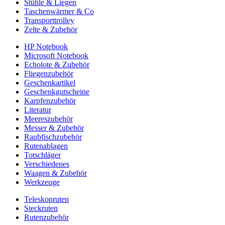
Stühle & Liegen
Taschenwärmer & Co
Transporttrolley
Zelte & Zubehör
HP Notebook
Microsoft Notebook
Echolote & Zubehör
Fliegenzubehör
Geschenkartikel
Geschenkgutscheine
Karpfenzubehör
Literatur
Meereszubehör
Messer & Zubehör
Raubfischzubehör
Rutenablagen
Totschläger
Verschiedenes
Waagen & Zubehör
Werkzeuge
Teleskopruten
Steckruten
Rutenzubehör