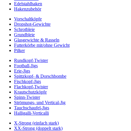
Edelstahlhaken
Hakenzubehör
Vorschaltköpfe
Dropshot-Gewichte
Schrotbleie
Grundbleie
Glasgewichte & Rasseln
Futterkörbe mit/ohne Gewicht
Pilker
Rundkopf-Twister
Football-Jigs
Erie-Jigs
Spittzkopf- & Dorschbombe
Fischkopf-Jigs
Flachkopf-Twister
Krautschutzköpfe
Spinn-Twister
Strömungs- und Vertical-Jig
Tauchschaufel-Jigs
Halligalli-Verticalli
X-Strong (einfach stark)
XX-Strong (doppelt stark)