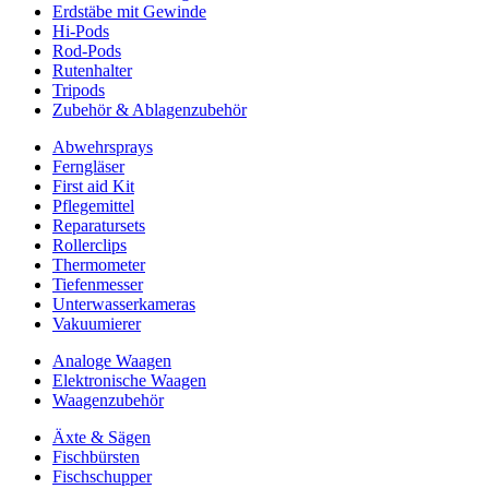
Erdstäbe mit Gewinde
Hi-Pods
Rod-Pods
Rutenhalter
Tripods
Zubehör & Ablagenzubehör
Abwehrsprays
Ferngläser
First aid Kit
Pflegemittel
Reparatursets
Rollerclips
Thermometer
Tiefenmesser
Unterwasserkameras
Vakuumierer
Analoge Waagen
Elektronische Waagen
Waagenzubehör
Äxte & Sägen
Fischbürsten
Fischschupper