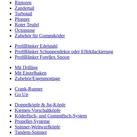
Riptoren
Zandertail
Turbotail
Plopper
Roter Teufel
Octopusse
Zubehör für Gummiköder
ProfiBlinker Edelstahl
ProfiBlinker Schuppendekor oder Effektlackierung
ProfiBlinker Forellex Spoon
Mit Drilling
Mit Einzelhaken
Zubehör/Eigenmontage
Crank-Runner
Go Up
Doppelköpfe & Jig-Köpfe
Kiemen-Vorschaltköpfe
Köderfisch- und Gummifisch-System
Propeller-Systeme
Spinner-Weitwurfköpfe
Tandem-Spinner