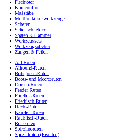
Fischtöter
Knotenöffner
Maßstäbe
Multifunktionswerkzeuge
Scheren
Seitenschneider
Spaten & Hämmer
Werkzeugsets
Werkzeugzubehör
Zangen & Feilen
Aal-Ruten
Allround-Ruten
Bolognese-Ruten
Boots- und Meeresruten
Dorsch-Ruten
Feeder-Ruten
Forellen-Ruten
Friedfisch-Ruten
Hecht-Ruten
Karpfen-Ruten
Raubfisch-Ruten
Reiseruten
Sbirolinoruten
Spezialruten (Eisruten)