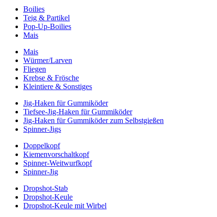
Boilies
Teig & Partikel
Pop-Up-Boilies
Mais
Mais
Würmer/Larven
Fliegen
Krebse & Frösche
Kleintiere & Sonstiges
Jig-Haken für Gummiköder
Tiefsee-Jig-Haken für Gummiköder
Jig-Haken für Gummiköder zum Selbstgießen
Spinner-Jigs
Doppelkopf
Kiemenvorschaltkopf
Spinner-Weitwurfkopf
Spinner-Jig
Dropshot-Stab
Dropshot-Keule
Dropshot-Keule mit Wirbel