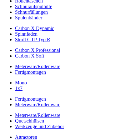
Rollentaschen
Schnuraufspulhilfe
Schnurfüllungen
Spulenbänder
Carbon X Dynamic
Spinnfaden
Stroft GTP Typ R
Carbon X Professional
Carbon X Soft
Meterware/Rollenware
Fertigmontagen
Mono
1x7
Fertigmontagen
Meterware/Rollenware
Meterware/Rollenware
Quetschhülsen
Werkzeuge und Zubehör
Attractoren