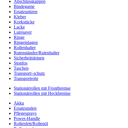
Abschlusskappen
Bindegarne
Ersatzspitzen
Kleber
Korkstücke
Lacke
Luresaver
Ringe
Ringeinlagen
Rollenhalter
Rutenständer/Rutenhalter
Sicherheitsleinen
Stonfos
Taschen
Transport/-schutz
Transportrohr
Stationärrollen mit Frontbremse
Stationärrollen mit Heckbremse
Akku
Ersatzspulen
Pflegesprays
Power-Handle
Rollenfett/Rollenöl