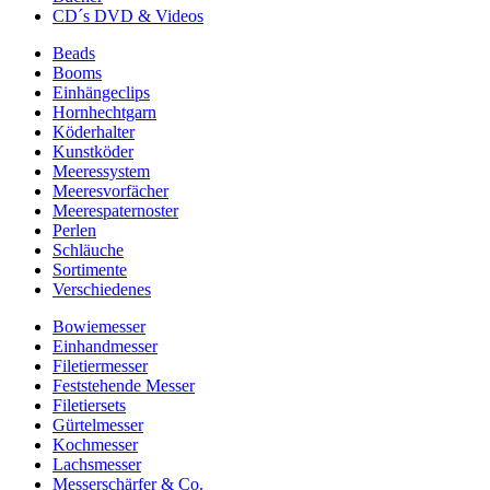
CD´s DVD & Videos
Beads
Booms
Einhängeclips
Hornhechtgarn
Köderhalter
Kunstköder
Meeressystem
Meeresvorfächer
Meerespaternoster
Perlen
Schläuche
Sortimente
Verschiedenes
Bowiemesser
Einhandmesser
Filetiermesser
Feststehende Messer
Filetiersets
Gürtelmesser
Kochmesser
Lachsmesser
Messerschärfer & Co.