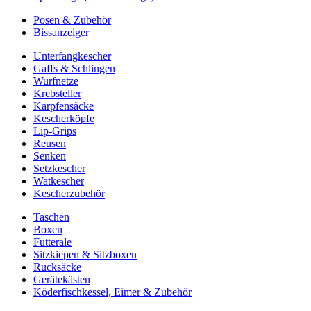
Posen & Zubehör
Bissanzeiger
Unterfangkescher
Gaffs & Schlingen
Wurfnetze
Krebsteller
Karpfensäcke
Kescherköpfe
Lip-Grips
Reusen
Senken
Setzkescher
Watkescher
Kescherzubehör
Taschen
Boxen
Futterale
Sitzkiepen & Sitzboxen
Rucksäcke
Gerätekästen
Köderfischkessel, Eimer & Zubehör