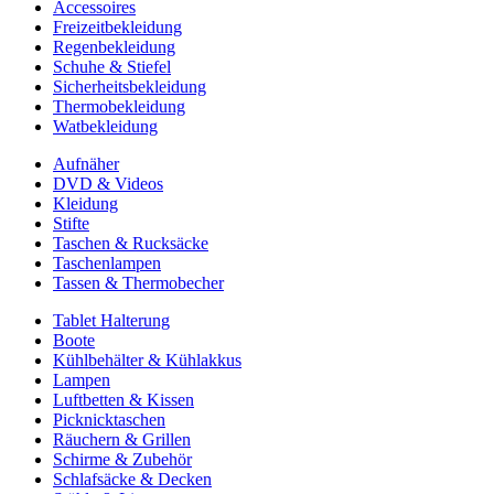
Accessoires
Freizeitbekleidung
Regenbekleidung
Schuhe & Stiefel
Sicherheitsbekleidung
Thermobekleidung
Watbekleidung
Aufnäher
DVD & Videos
Kleidung
Stifte
Taschen & Rucksäcke
Taschenlampen
Tassen & Thermobecher
Tablet Halterung
Boote
Kühlbehälter & Kühlakkus
Lampen
Luftbetten & Kissen
Picknicktaschen
Räuchern & Grillen
Schirme & Zubehör
Schlafsäcke & Decken