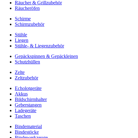
Räucher & Grillzubehör
Räucheröfen
Schirme
Schirmzubehör
Stühle
Liegen
Stühle- & Liegenzubehör
Gepäckspinnen & Gepäckleinen
Schutzhüllen
Zelte
Zeltzubehör
Echolotgeräte
Akkus
Bildschirmhalter
Geberstangen
Ladegeräte
Taschen
Bindematerial
Bindestöcke
Bindewerkzeuge