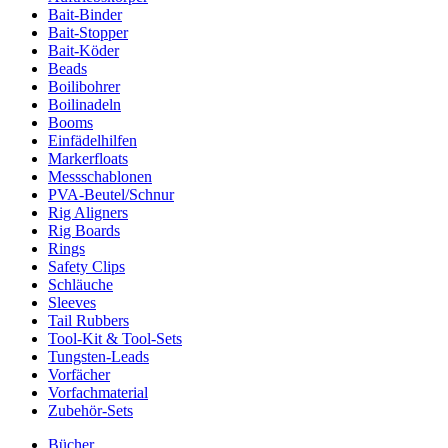
Bait-Binder
Bait-Stopper
Bait-Köder
Beads
Boilibohrer
Boilinadeln
Booms
Einfädelhilfen
Markerfloats
Messschablonen
PVA-Beutel/Schnur
Rig Aligners
Rig Boards
Rings
Safety Clips
Schläuche
Sleeves
Tail Rubbers
Tool-Kit & Tool-Sets
Tungsten-Leads
Vorfächer
Vorfachmaterial
Zubehör-Sets
Bücher