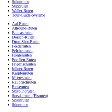
Spinnruten
Stippruten
Waller-Ruten
Tour-Guide-Systeme
Aal-Ruten
Allround-Ruten
Baitcastruten
Dorsch-Ruten
Drop-Shot-Ruten
Feederruten
Felchenruten
Fliegenruten
Forellen-Ruten
Friedfischruten
Inliner-Ruten
Karpfenruten
Meeresruten
Raubfischruten
Reiseruten
Sbirolinoruten
Spezialruten (Eisruten)
Spinnruten
Stippruten