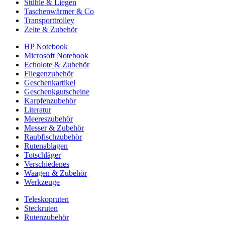
Stühle & Liegen
Taschenwärmer & Co
Transporttrolley
Zelte & Zubehör
HP Notebook
Microsoft Notebook
Echolote & Zubehör
Fliegenzubehör
Geschenkartikel
Geschenkgutscheine
Karpfenzubehör
Literatur
Meereszubehör
Messer & Zubehör
Raubfischzubehör
Rutenablagen
Totschläger
Verschiedenes
Waagen & Zubehör
Werkzeuge
Teleskopruten
Steckruten
Rutenzubehör