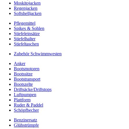
Moskitojacken
Regenjacken
Softshelljacken
Pflegemittel
Spikes & Sohlen
Stiefeleinsätze
Stiefelhalter
Stiefeltaschen
Zubehör Schwimmwesten
Anker
Bootsmotoren
Bootssitze
Bootstransport
Bootszelte
Driftsäcke/Driftstops
Luftpumpen
Plattform
Ruder & Paddel
Schöpfbecher
Benzinersatz
Glühstrümpfe