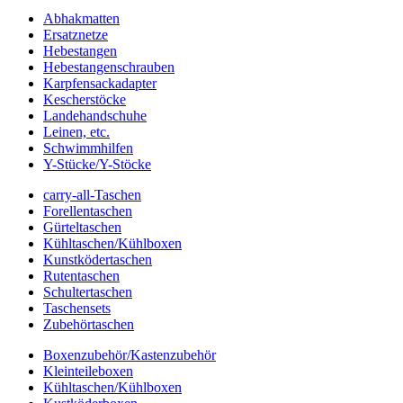
Abhakmatten
Ersatznetze
Hebestangen
Hebestangenschrauben
Karpfensackadapter
Kescherstöcke
Landehandschuhe
Leinen, etc.
Schwimmhilfen
Y-Stücke/Y-Stöcke
carry-all-Taschen
Forellentaschen
Gürteltaschen
Kühltaschen/Kühlboxen
Kunstködertaschen
Rutentaschen
Schultertaschen
Taschensets
Zubehörtaschen
Boxenzubehör/Kastenzubehör
Kleinteileboxen
Kühltaschen/Kühlboxen