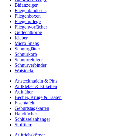
Bißanzeiger
Fliegenbindesets
Fliegenboxen
Fliegenpflege
Fliegenvorfächer
Geflechtkörbe
Kleber
Micro Snaps
Schnurglätter
Schnurkorb
Schnurreiniger
Schnurverbinder
Watstöcke
Anstecknadeln & Pins
Aufkleber & Etiketten
Aufnäher
Becher, Krüge & Tassen
Fischtafeln
Geburtstagskarten
Handtücher
Schlüsselanhänger
Stofftiere
Auftriebskörper