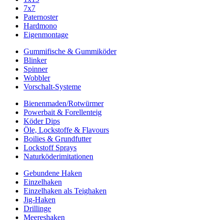
7x7
Paternoster
Hardmono
Eigenmontage
Gummifische & Gummiköder
Blinker
Spinner
Wobbler
Vorschalt-Systeme
Bienenmaden/Rotwürmer
Powerbait & Forellenteig
Köder Dips
Öle, Lockstoffe & Flavours
Boilies & Grundfutter
Lockstoff Sprays
Naturköderimitationen
Gebundene Haken
Einzelhaken
Einzelhaken als Teighaken
Jig-Haken
Drillinge
Meereshaken