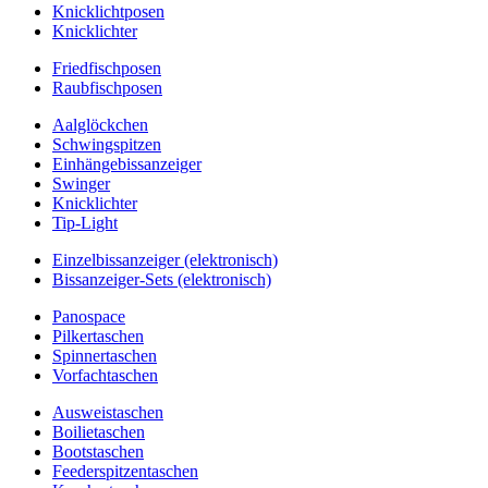
Knicklichtposen
Knicklichter
Friedfischposen
Raubfischposen
Aalglöckchen
Schwingspitzen
Einhängebissanzeiger
Swinger
Knicklichter
Tip-Light
Einzelbissanzeiger (elektronisch)
Bissanzeiger-Sets (elektronisch)
Panospace
Pilkertaschen
Spinnertaschen
Vorfachtaschen
Ausweistaschen
Boilietaschen
Bootstaschen
Feederspitzentaschen