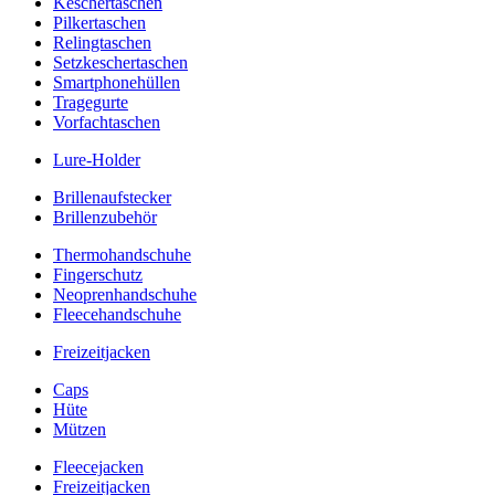
Keschertaschen
Pilkertaschen
Relingtaschen
Setzkeschertaschen
Smartphonehüllen
Tragegurte
Vorfachtaschen
Lure-Holder
Brillenaufstecker
Brillenzubehör
Thermohandschuhe
Fingerschutz
Neoprenhandschuhe
Fleecehandschuhe
Freizeitjacken
Caps
Hüte
Mützen
Fleecejacken
Freizeitjacken