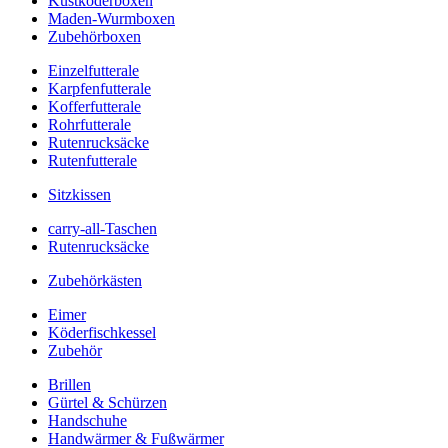
Kustköderboxen
Maden-Wurmboxen
Zubehörboxen
Einzelfutterale
Karpfenfutterale
Kofferfutterale
Rohrfutterale
Rutenrucksäcke
Rutenfutterale
Sitzkissen
carry-all-Taschen
Rutenrucksäcke
Zubehörkästen
Eimer
Köderfischkessel
Zubehör
Brillen
Gürtel & Schürzen
Handschuhe
Handwärmer & Fußwärmer