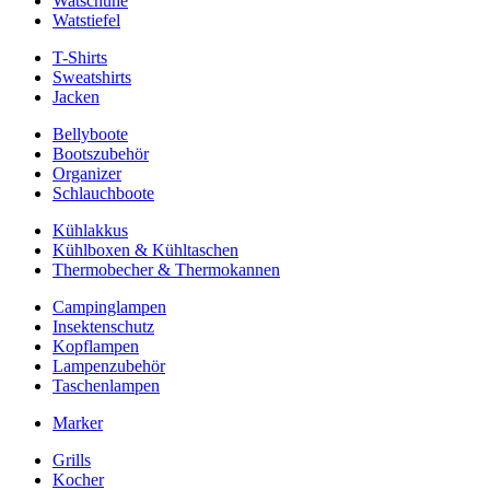
Watschuhe
Watstiefel
T-Shirts
Sweatshirts
Jacken
Bellyboote
Bootszubehör
Organizer
Schlauchboote
Kühlakkus
Kühlboxen & Kühltaschen
Thermobecher & Thermokannen
Campinglampen
Insektenschutz
Kopflampen
Lampenzubehör
Taschenlampen
Marker
Grills
Kocher