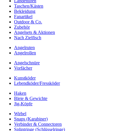
Landehilfen
Taschen/Kästen
Bekleidung
Fanartikel
Outdoor & Co.
Zubehör
Angelsets & Aktionen
Nach Zielfisch
Angelruten
Angelrollen
Angelschnüre
Vorfächer
Kunstköder
Lebendköder/Fressköder
Haken
Bleie & Gewichte
Jig-Köpfe
Wirbel
Snaps (Karabiner)
Verbinder & Connectoren
Splintringe (Schlüsselringe)