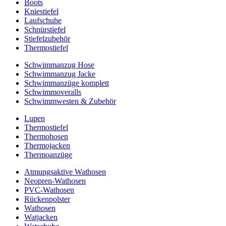
Boots
Kniestiefel
Laufschuhe
Schnürstiefel
Stiefelzubehör
Thermostiefel
Schwimmanzug Hose
Schwimmanzug Jacke
Schwimmanzüge komplett
Schwimmoveralls
Schwimmwesten & Zubehör
Lupen
Thermostiefel
Thermohosen
Thermojacken
Thermoanzüge
Atmungsaktive Wathosen
Neopren-Wathosen
PVC-Wathosen
Rückenpolster
Wathosen
Watjacken