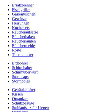
Ersatzbrenner
Fischgriller
Gaskartuschen
Gewürze
Heizungen
Kochersets
Räucheraufsätze
Räucherhaken
Räucherlaugen
Räuchermehle
Roste
Thermometer
Erdbohrer
Schirmhalter
Schirmüberwurf
Stormcaps
Stormpoles
Getränkehalter
Kissen
Organizer
Schutzbezüge
Stuhlaufsatz für Liegen