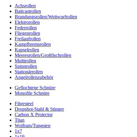
Achsrollen
Baitcastrollen
Brandungsrollen/Weitwurfrollen
Elektrorollen
Federrollen
Fliegenrollen
Freilaufrollen
Kampfbremsrollen
Kapselrollen
Meeresrollen/Großfischrollen
Multirollen
Spinnrollen
Stationärrollen
Angelrollenzubehör
Geflochtene Schnüre
Monofile Schnüre
Fibresteel
Dropshot-Stahl & Stinger
Carbon X Protector
Titan
Wolfram/Tungsten
1x7
1x19