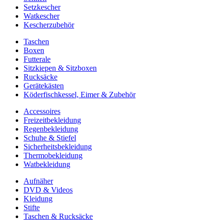
Setzkescher
Watkescher
Kescherzubehör
Taschen
Boxen
Futterale
Sitzkiepen & Sitzboxen
Rucksäcke
Gerätekästen
Köderfischkessel, Eimer & Zubehör
Accessoires
Freizeitbekleidung
Regenbekleidung
Schuhe & Stiefel
Sicherheitsbekleidung
Thermobekleidung
Watbekleidung
Aufnäher
DVD & Videos
Kleidung
Stifte
Taschen & Rucksäcke