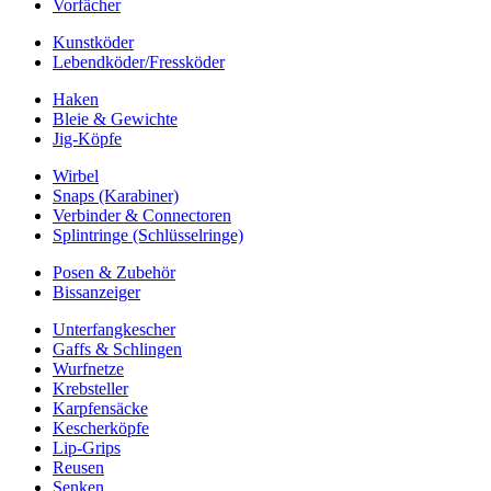
Vorfächer
Kunstköder
Lebendköder/Fressköder
Haken
Bleie & Gewichte
Jig-Köpfe
Wirbel
Snaps (Karabiner)
Verbinder & Connectoren
Splintringe (Schlüsselringe)
Posen & Zubehör
Bissanzeiger
Unterfangkescher
Gaffs & Schlingen
Wurfnetze
Krebsteller
Karpfensäcke
Kescherköpfe
Lip-Grips
Reusen
Senken