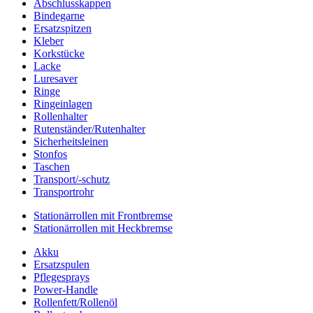
Abschlusskappen
Bindegarne
Ersatzspitzen
Kleber
Korkstücke
Lacke
Luresaver
Ringe
Ringeinlagen
Rollenhalter
Rutenständer/Rutenhalter
Sicherheitsleinen
Stonfos
Taschen
Transport/-schutz
Transportrohr
Stationärrollen mit Frontbremse
Stationärrollen mit Heckbremse
Akku
Ersatzspulen
Pflegesprays
Power-Handle
Rollenfett/Rollenöl