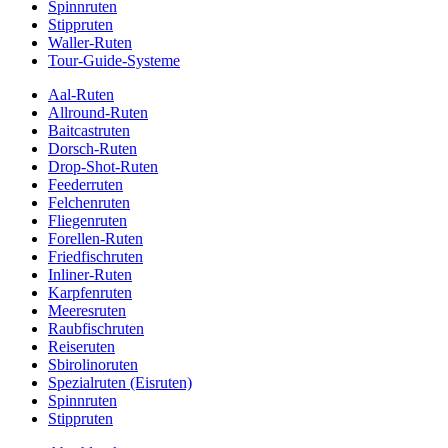
Spinnruten
Stippruten
Waller-Ruten
Tour-Guide-Systeme
Aal-Ruten
Allround-Ruten
Baitcastruten
Dorsch-Ruten
Drop-Shot-Ruten
Feederruten
Felchenruten
Fliegenruten
Forellen-Ruten
Friedfischruten
Inliner-Ruten
Karpfenruten
Meeresruten
Raubfischruten
Reiseruten
Sbirolinoruten
Spezialruten (Eisruten)
Spinnruten
Stippruten