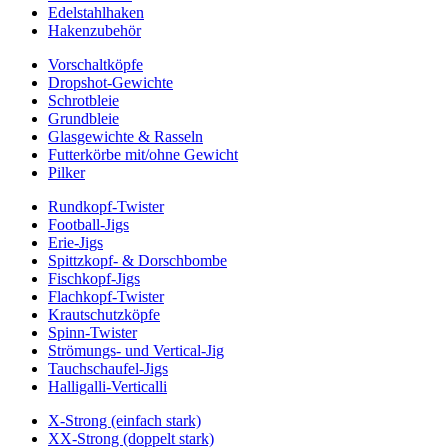
Edelstahlhaken
Hakenzubehör
Vorschaltköpfe
Dropshot-Gewichte
Schrotbleie
Grundbleie
Glasgewichte & Rasseln
Futterkörbe mit/ohne Gewicht
Pilker
Rundkopf-Twister
Football-Jigs
Erie-Jigs
Spittzkopf- & Dorschbombe
Fischkopf-Jigs
Flachkopf-Twister
Krautschutzköpfe
Spinn-Twister
Strömungs- und Vertical-Jig
Tauchschaufel-Jigs
Halligalli-Verticalli
X-Strong (einfach stark)
XX-Strong (doppelt stark)