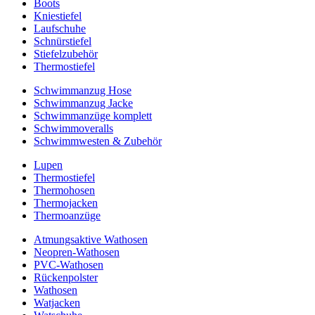
Boots
Kniestiefel
Laufschuhe
Schnürstiefel
Stiefelzubehör
Thermostiefel
Schwimmanzug Hose
Schwimmanzug Jacke
Schwimmanzüge komplett
Schwimmoveralls
Schwimmwesten & Zubehör
Lupen
Thermostiefel
Thermohosen
Thermojacken
Thermoanzüge
Atmungsaktive Wathosen
Neopren-Wathosen
PVC-Wathosen
Rückenpolster
Wathosen
Watjacken