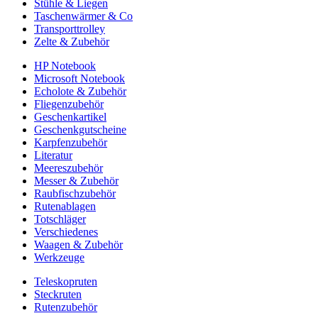
Stühle & Liegen
Taschenwärmer & Co
Transporttrolley
Zelte & Zubehör
HP Notebook
Microsoft Notebook
Echolote & Zubehör
Fliegenzubehör
Geschenkartikel
Geschenkgutscheine
Karpfenzubehör
Literatur
Meereszubehör
Messer & Zubehör
Raubfischzubehör
Rutenablagen
Totschläger
Verschiedenes
Waagen & Zubehör
Werkzeuge
Teleskopruten
Steckruten
Rutenzubehör