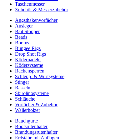
Taschenmesser
Zubehör & Messerzubehör
Angsthakenvorfächer
Ausleger
Bait Stopper
Beads
Booms
Bungee Rigs
Drop Shot Rigs
Ködernadeln
Ködersysteme
Rachensperren
Schlepp- & Wurfsysteme
Stinger
Rasseln
Sbirolinosysteme
Schläuche
Vorfächer & Zubehör
Wallerhölzer
Bauchgurte
Bootsrutenhalter
Brandungsrutenhalter
Erdstäbe mit Auflagen