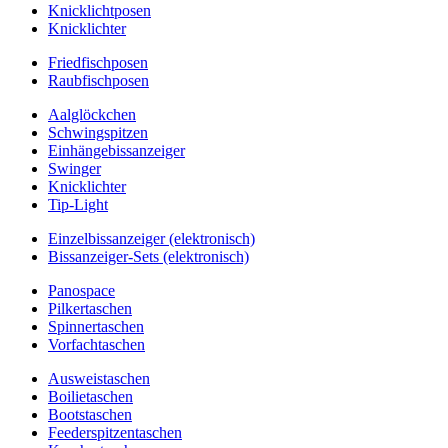
Knicklichtposen
Knicklichter
Friedfischposen
Raubfischposen
Aalglöckchen
Schwingspitzen
Einhängebissanzeiger
Swinger
Knicklichter
Tip-Light
Einzelbissanzeiger (elektronisch)
Bissanzeiger-Sets (elektronisch)
Panospace
Pilkertaschen
Spinnertaschen
Vorfachtaschen
Ausweistaschen
Boilietaschen
Bootstaschen
Feederspitzentaschen