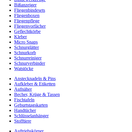
Bißanzeiger
Fliegenbindesets
Fliegenboxen
Fliegenpflege
Fliegenvorfächer
Geflechtkörbe
Kleber
Micro Snaps
Schnurglätter
Schnurkorb
Schnurreiniger
Schnurverbinder
Watstöcke
Anstecknadeln & Pins
Aufkleber & Etiketten
Aufnäher
Becher, Krüge & Tassen
Fischtafeln
Geburtstagskarten
Handtücher
Schlüsselanhänger
Stofftiere
Auftriebskörper