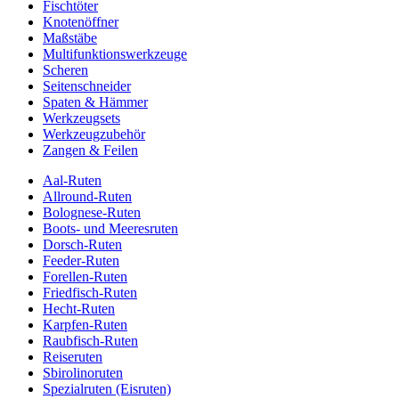
Fischtöter
Knotenöffner
Maßstäbe
Multifunktionswerkzeuge
Scheren
Seitenschneider
Spaten & Hämmer
Werkzeugsets
Werkzeugzubehör
Zangen & Feilen
Aal-Ruten
Allround-Ruten
Bolognese-Ruten
Boots- und Meeresruten
Dorsch-Ruten
Feeder-Ruten
Forellen-Ruten
Friedfisch-Ruten
Hecht-Ruten
Karpfen-Ruten
Raubfisch-Ruten
Reiseruten
Sbirolinoruten
Spezialruten (Eisruten)