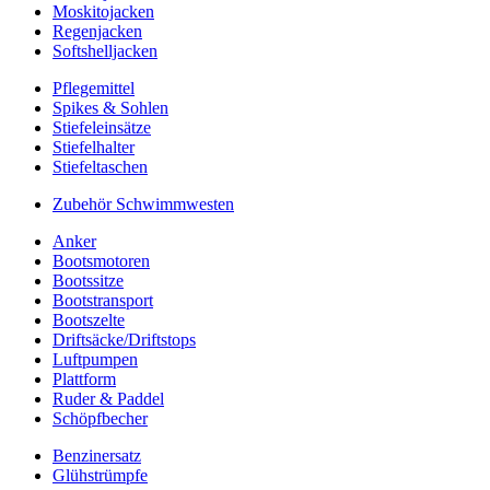
Moskitojacken
Regenjacken
Softshelljacken
Pflegemittel
Spikes & Sohlen
Stiefeleinsätze
Stiefelhalter
Stiefeltaschen
Zubehör Schwimmwesten
Anker
Bootsmotoren
Bootssitze
Bootstransport
Bootszelte
Driftsäcke/Driftstops
Luftpumpen
Plattform
Ruder & Paddel
Schöpfbecher
Benzinersatz
Glühstrümpfe