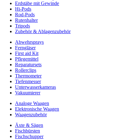
Erdstäbe mit Gewinde
Hi-Pods
Rod-Pods
Rutenhalter
Tripods
Zubehör & Ablagenzubehör
Abwehrsprays
Ferngläser
First aid Kit
Pflegemittel
Reparatursets
Rollerclips
Thermometer
Tiefenmesser
Unterwasserkameras
Vakuumierer
Analoge Waagen
Elektronische Waagen
Waagenzubehör
Äxte & Sägen
Fischbürsten
Fischschupper