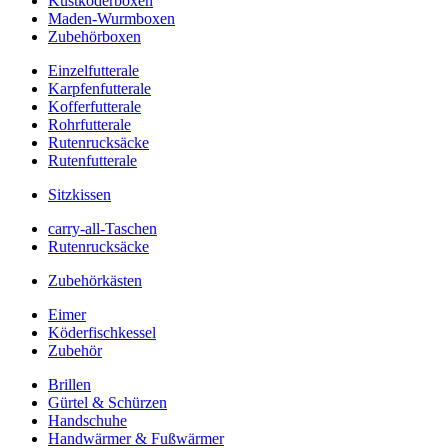
Kustköderboxen
Maden-Wurmboxen
Zubehörboxen
Einzelfutterale
Karpfenfutterale
Kofferfutterale
Rohrfutterale
Rutenrucksäcke
Rutenfutterale
Sitzkissen
carry-all-Taschen
Rutenrucksäcke
Zubehörkästen
Eimer
Köderfischkessel
Zubehör
Brillen
Gürtel & Schürzen
Handschuhe
Handwärmer & Fußwärmer