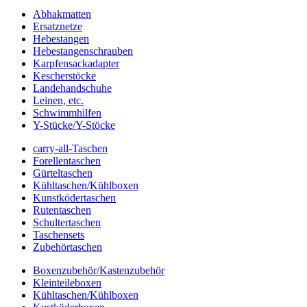
Abhakmatten
Ersatznetze
Hebestangen
Hebestangenschrauben
Karpfensackadapter
Kescherstöcke
Landehandschuhe
Leinen, etc.
Schwimmhilfen
Y-Stücke/Y-Stöcke
carry-all-Taschen
Forellentaschen
Gürteltaschen
Kühltaschen/Kühlboxen
Kunstködertaschen
Rutentaschen
Schultertaschen
Taschensets
Zubehörtaschen
Boxenzubehör/Kastenzubehör
Kleinteileboxen
Kühltaschen/Kühlboxen