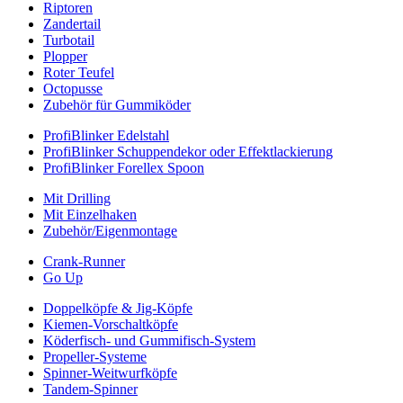
Riptoren
Zandertail
Turbotail
Plopper
Roter Teufel
Octopusse
Zubehör für Gummiköder
ProfiBlinker Edelstahl
ProfiBlinker Schuppendekor oder Effektlackierung
ProfiBlinker Forellex Spoon
Mit Drilling
Mit Einzelhaken
Zubehör/Eigenmontage
Crank-Runner
Go Up
Doppelköpfe & Jig-Köpfe
Kiemen-Vorschaltköpfe
Köderfisch- und Gummifisch-System
Propeller-Systeme
Spinner-Weitwurfköpfe
Tandem-Spinner