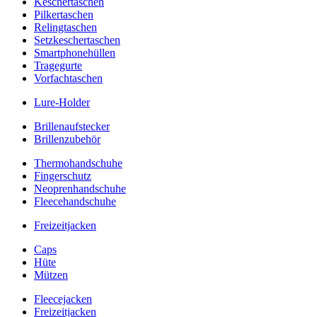
Keschertaschen
Pilkertaschen
Relingtaschen
Setzkeschertaschen
Smartphonehüllen
Tragegurte
Vorfachtaschen
Lure-Holder
Brillenaufstecker
Brillenzubehör
Thermohandschuhe
Fingerschutz
Neoprenhandschuhe
Fleecehandschuhe
Freizeitjacken
Caps
Hüte
Mützen
Fleecejacken
Freizeitjacken