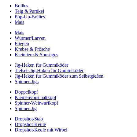
Boilies
Teig & Partikel
Pop-Up-Boilies
Mais
Mais
Würmer/Larven
Fliegen
Krebse & Frösche
Kleintiere & Sonstiges
Jig-Haken für Gummiköder
Tiefsee-Jig-Haken für Gummiköder
Jig-Haken für Gummiköder zum Selbstgießen
Spinner-Jigs
Doppelkopf
Kiemenvorschaltkopf
Spinner-Weitwurfkopf
Spinner-Jig
Dropshot-Stab
Dropshot-Keule
Dropshot-Keule mit Wirbel