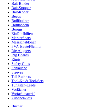
Bait-Binder
Bait-Stopper
Bait-Köder
Beads
Boilibohrer
Boilinadeln
Booms
Einfädelhilfen
Markerfloats
Messschablonen
PVA-Beutel/Schnur
Rig Aligners
Rig Boards
Rings
Safety Clips
Schläuche
Sleeves
Tail Rubbers
Tool-Kit & Tool-Sets
Tungsten-Leads
Vorfächer
Vorfachmaterial
Zubehör-Sets
Bücher