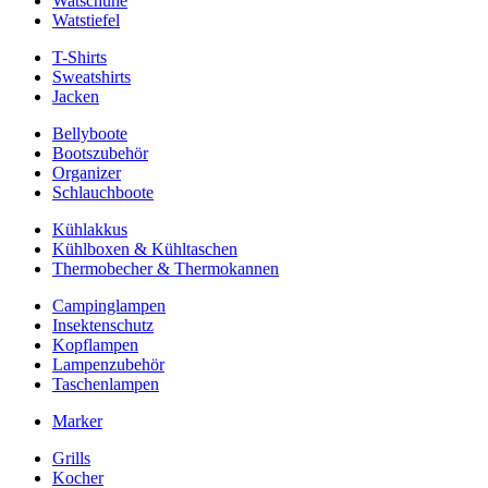
Watschuhe
Watstiefel
T-Shirts
Sweatshirts
Jacken
Bellyboote
Bootszubehör
Organizer
Schlauchboote
Kühlakkus
Kühlboxen & Kühltaschen
Thermobecher & Thermokannen
Campinglampen
Insektenschutz
Kopflampen
Lampenzubehör
Taschenlampen
Marker
Grills
Kocher