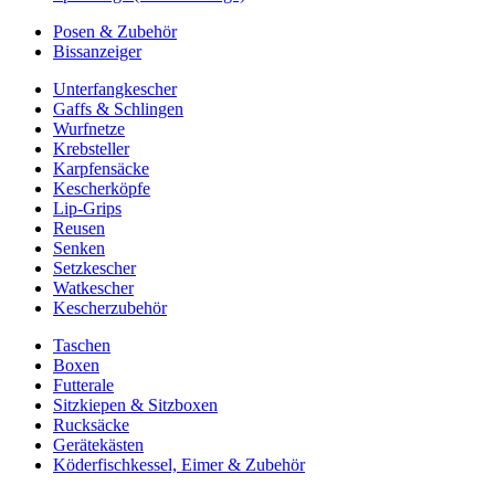
Posen & Zubehör
Bissanzeiger
Unterfangkescher
Gaffs & Schlingen
Wurfnetze
Krebsteller
Karpfensäcke
Kescherköpfe
Lip-Grips
Reusen
Senken
Setzkescher
Watkescher
Kescherzubehör
Taschen
Boxen
Futterale
Sitzkiepen & Sitzboxen
Rucksäcke
Gerätekästen
Köderfischkessel, Eimer & Zubehör