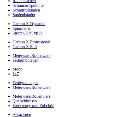
Rollentaschen
Schnuraufspulhilfe
Schnurfüllungen
Spulenbänder
Carbon X Dynamic
Spinnfaden
Stroft GTP Typ R
Carbon X Professional
Carbon X Soft
Meterware/Rollenware
Fertigmontagen
Mono
1x7
Fertigmontagen
Meterware/Rollenware
Meterware/Rollenware
Quetschhülsen
Werkzeuge und Zubehör
Attractoren