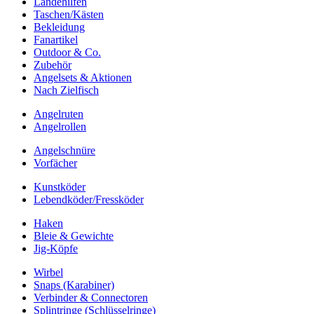
Landehilfen
Taschen/Kästen
Bekleidung
Fanartikel
Outdoor & Co.
Zubehör
Angelsets & Aktionen
Nach Zielfisch
Angelruten
Angelrollen
Angelschnüre
Vorfächer
Kunstköder
Lebendköder/Fressköder
Haken
Bleie & Gewichte
Jig-Köpfe
Wirbel
Snaps (Karabiner)
Verbinder & Connectoren
Splintringe (Schlüsselringe)