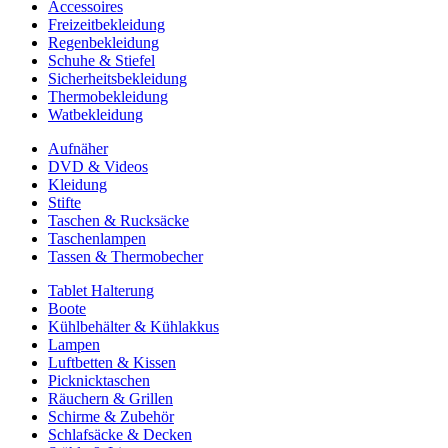
Accessoires
Freizeitbekleidung
Regenbekleidung
Schuhe & Stiefel
Sicherheitsbekleidung
Thermobekleidung
Watbekleidung
Aufnäher
DVD & Videos
Kleidung
Stifte
Taschen & Rucksäcke
Taschenlampen
Tassen & Thermobecher
Tablet Halterung
Boote
Kühlbehälter & Kühlakkus
Lampen
Luftbetten & Kissen
Picknicktaschen
Räuchern & Grillen
Schirme & Zubehör
Schlafsäcke & Decken