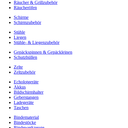
Räucher & Grillzubehör
Räucheröfen
Schirme
Schirmzubehör
Stühle
Liegen
Stühle- & Liegenzubehör
Gepäckspinnen & Gepäckleinen
Schutzhüllen
Zelte
Zeltzubehör
Echolotgeräte
Akkus
Bildschirmhalter
Geberstangen
Ladegeräte
Taschen
Bindematerial
Bindestöcke
Bindewerkzeuge