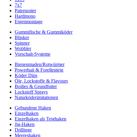
7x7
Paternoster
Hardmono
Eigenmontage
Gummifische & Gummiköder
Blinker
Spinner
Wobbler
Vorschalt-Systeme
Bienenmaden/Rotwürmer
Powerbait & Forellenteig
Köder Dips
Öle, Lockstoffe & Flavours
Boilies & Grundfutter
Lockstoff Sprays
Naturköderimitationen
Gebundene Haken
Einzelhaken
Einzelhaken als Teighaken
Jig-Haken
Drillinge
Meereshaken