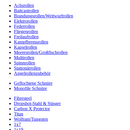
Achsrollen
Baitcastrollen
Brandungsrollen/Weitwurfrollen
Elektrorollen
Federrollen
Fliegenrollen
Freilaufrollen
Kampfbremsrollen
Kapselrollen
Meeresrollen/Großfischrollen
Multirollen
Spinnrollen
Stationärrollen
Angelrollenzubehör
Geflochtene Schnüre
Monofile Schnüre
Fibresteel
Dropshot-Stahl & Stinger
Carbon X Protector
Titan
Wolfram/Tungsten
1x7
1x19