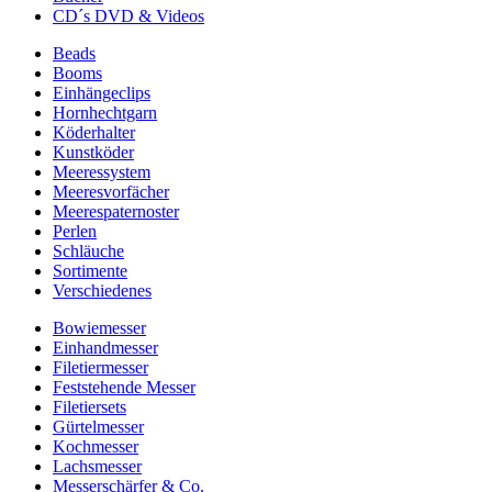
CD´s DVD & Videos
Beads
Booms
Einhängeclips
Hornhechtgarn
Köderhalter
Kunstköder
Meeressystem
Meeresvorfächer
Meerespaternoster
Perlen
Schläuche
Sortimente
Verschiedenes
Bowiemesser
Einhandmesser
Filetiermesser
Feststehende Messer
Filetiersets
Gürtelmesser
Kochmesser
Lachsmesser
Messerschärfer & Co.