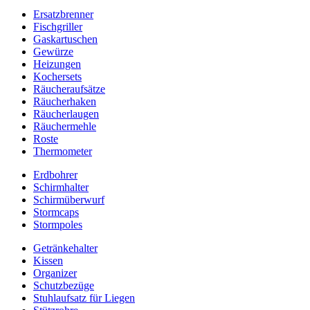
Ersatzbrenner
Fischgriller
Gaskartuschen
Gewürze
Heizungen
Kochersets
Räucheraufsätze
Räucherhaken
Räucherlaugen
Räuchermehle
Roste
Thermometer
Erdbohrer
Schirmhalter
Schirmüberwurf
Stormcaps
Stormpoles
Getränkehalter
Kissen
Organizer
Schutzbezüge
Stuhlaufsatz für Liegen