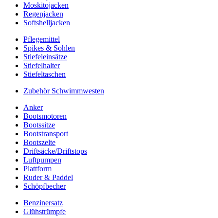
Moskitojacken
Regenjacken
Softshelljacken
Pflegemittel
Spikes & Sohlen
Stiefeleinsätze
Stiefelhalter
Stiefeltaschen
Zubehör Schwimmwesten
Anker
Bootsmotoren
Bootssitze
Bootstransport
Bootszelte
Driftsäcke/Driftstops
Luftpumpen
Plattform
Ruder & Paddel
Schöpfbecher
Benzinersatz
Glühstrümpfe