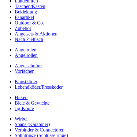
Landehilfen
Taschen/Kästen
Bekleidung
Fanartikel
Outdoor & Co.
Zubehör
Angelsets & Aktionen
Nach Zielfisch
Angelruten
Angelrollen
Angelschnüre
Vorfächer
Kunstköder
Lebendköder/Fressköder
Haken
Bleie & Gewichte
Jig-Köpfe
Wirbel
Snaps (Karabiner)
Verbinder & Connectoren
Splintringe (Schlüsselringe)