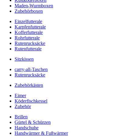
Kustköderboxen
Maden-Wurmboxen
Zubehörboxen
Einzelfutterale
Karpfenfutterale
Kofferfutterale
Rohrfutterale
Rutenrucksäcke
Rutenfutterale
Sitzkissen
carry-all-Taschen
Rutenrucksäcke
Zubehörkästen
Eimer
Köderfischkessel
Zubehör
Brillen
Gürtel & Schürzen
Handschuhe
Handwärmer & Fußwärmer