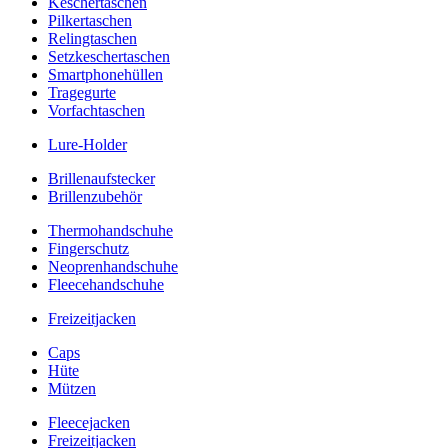
Keschertaschen
Pilkertaschen
Relingtaschen
Setzkeschertaschen
Smartphonehüllen
Tragegurte
Vorfachtaschen
Lure-Holder
Brillenaufstecker
Brillenzubehör
Thermohandschuhe
Fingerschutz
Neoprenhandschuhe
Fleecehandschuhe
Freizeitjacken
Caps
Hüte
Mützen
Fleecejacken
Freizeitjacken