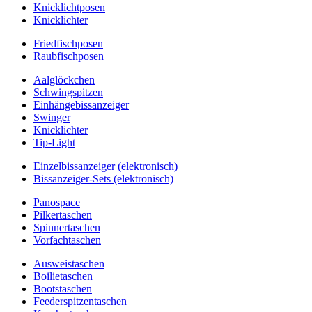
Knicklichtposen
Knicklichter
Friedfischposen
Raubfischposen
Aalglöckchen
Schwingspitzen
Einhängebissanzeiger
Swinger
Knicklichter
Tip-Light
Einzelbissanzeiger (elektronisch)
Bissanzeiger-Sets (elektronisch)
Panospace
Pilkertaschen
Spinnertaschen
Vorfachtaschen
Ausweistaschen
Boilietaschen
Bootstaschen
Feederspitzentaschen