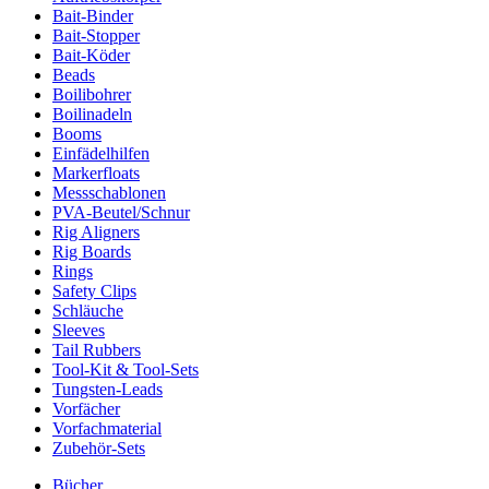
Bait-Binder
Bait-Stopper
Bait-Köder
Beads
Boilibohrer
Boilinadeln
Booms
Einfädelhilfen
Markerfloats
Messschablonen
PVA-Beutel/Schnur
Rig Aligners
Rig Boards
Rings
Safety Clips
Schläuche
Sleeves
Tail Rubbers
Tool-Kit & Tool-Sets
Tungsten-Leads
Vorfächer
Vorfachmaterial
Zubehör-Sets
Bücher