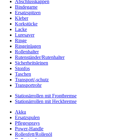
Abschlusskappen
Bindegarne
Ersatzspitzen
Kleber
Korkstücke
Lacke
Luresaver
Ringe
Ringeinlagen
Rollenhalter
Rutenständer/Rutenhalter
Sicherheitsleinen
Stonfos
Taschen
Transport/-schutz
Transportrohr
Stationärrollen mit Frontbremse
Stationärrollen mit Heckbremse
Akku
Ersatzspulen
Pflegesprays
Power-Handle
Rollenfett/Rollenöl