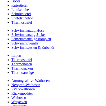
Boots
Kniestiefel
Laufschuhe
Schnürstiefel
Stiefelzubehör
Thermostiefel
Schwimmanzug Hose
Schwimmanzug Jacke
Schwimmanzüge komplett
Schwimmoveralls
Schwimmwesten & Zubehör
Lupen
Thermostiefel
Thermohosen
Thermojacken
Thermoanzüge
Atmungsaktive Wathosen
Neopren-Wathosen
PVC-Wathosen
Rückenpolster
Wathosen
Watjacken