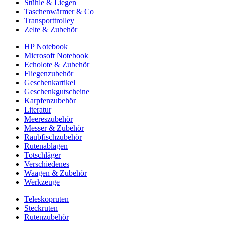
Stühle & Liegen
Taschenwärmer & Co
Transporttrolley
Zelte & Zubehör
HP Notebook
Microsoft Notebook
Echolote & Zubehör
Fliegenzubehör
Geschenkartikel
Geschenkgutscheine
Karpfenzubehör
Literatur
Meereszubehör
Messer & Zubehör
Raubfischzubehör
Rutenablagen
Totschläger
Verschiedenes
Waagen & Zubehör
Werkzeuge
Teleskopruten
Steckruten
Rutenzubehör