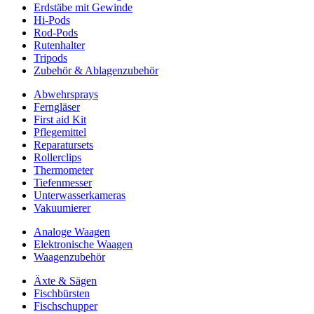
Erdstäbe mit Gewinde
Hi-Pods
Rod-Pods
Rutenhalter
Tripods
Zubehör & Ablagenzubehör
Abwehrsprays
Ferngläser
First aid Kit
Pflegemittel
Reparatursets
Rollerclips
Thermometer
Tiefenmesser
Unterwasserkameras
Vakuumierer
Analoge Waagen
Elektronische Waagen
Waagenzubehör
Äxte & Sägen
Fischbürsten
Fischschupper