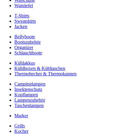
Watschuhe
Watstiefel
T-Shirts
Sweatshirts
Jacken
Bellyboote
Bootszubehör
Organizer
Schlauchboote
Kühlakkus
Kühlboxen & Kühltaschen
Thermobecher & Thermokannen
Campinglampen
Insektenschutz
Kopflampen
Lampenzubehör
Taschenlampen
Marker
Grills
Kocher