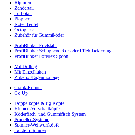
Riptoren
Zandertail
Turbotail
Plopper
Roter Teufel
Octopusse
Zubehör für Gummiköder
ProfiBlinker Edelstahl
ProfiBlinker Schuppendekor oder Effektlackierung
ProfiBlinker Forellex Spoon
Mit Drilling
Mit Einzelhaken
Zubehör/Eigenmontage
Crank-Runner
Go Up
Doppelköpfe & Jig-Köpfe
Kiemen-Vorschaltköpfe
Köderfisch- und Gummifisch-System
Propeller-Systeme
Spinner-Weitwurfköpfe
Tandem-Spinner