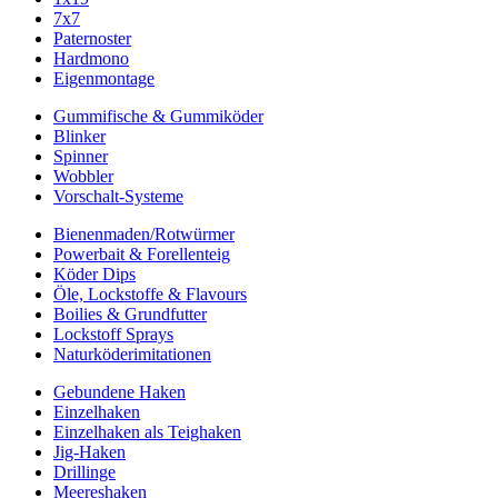
7x7
Paternoster
Hardmono
Eigenmontage
Gummifische & Gummiköder
Blinker
Spinner
Wobbler
Vorschalt-Systeme
Bienenmaden/Rotwürmer
Powerbait & Forellenteig
Köder Dips
Öle, Lockstoffe & Flavours
Boilies & Grundfutter
Lockstoff Sprays
Naturköderimitationen
Gebundene Haken
Einzelhaken
Einzelhaken als Teighaken
Jig-Haken
Drillinge
Meereshaken