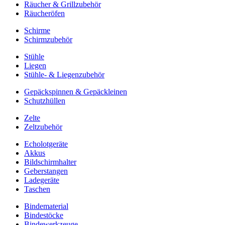
Räucher & Grillzubehör
Räucheröfen
Schirme
Schirmzubehör
Stühle
Liegen
Stühle- & Liegenzubehör
Gepäckspinnen & Gepäckleinen
Schutzhüllen
Zelte
Zeltzubehör
Echolotgeräte
Akkus
Bildschirmhalter
Geberstangen
Ladegeräte
Taschen
Bindematerial
Bindestöcke
Bindewerkzeuge