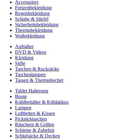
Accessoires
Freizeitbekleidung
Regenbekleidung
Schuhe & Stiefel
Sicherheitsbekleidung
Thermobekleidung
Watbekleidung
Aufnäher
DVD & Videos
Kleidung
Stifte
Taschen & Rucksäcke
Taschenlampen
Tassen & Thermobecher
Tablet Halterung
Boote
Kühlbehälter & Kühlakkus
Lampen
Luftbetten & Kissen
Picknicktaschen
Räuchern & Grillen
Schirme & Zubehör
Schlafsäcke & Decken