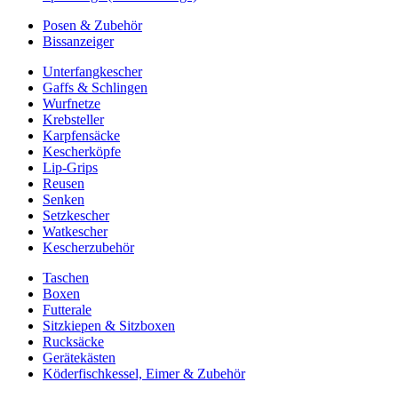
Posen & Zubehör
Bissanzeiger
Unterfangkescher
Gaffs & Schlingen
Wurfnetze
Krebsteller
Karpfensäcke
Kescherköpfe
Lip-Grips
Reusen
Senken
Setzkescher
Watkescher
Kescherzubehör
Taschen
Boxen
Futterale
Sitzkiepen & Sitzboxen
Rucksäcke
Gerätekästen
Köderfischkessel, Eimer & Zubehör