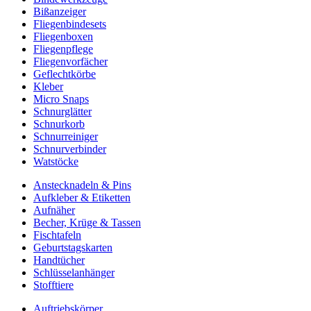
Bißanzeiger
Fliegenbindesets
Fliegenboxen
Fliegenpflege
Fliegenvorfächer
Geflechtkörbe
Kleber
Micro Snaps
Schnurglätter
Schnurkorb
Schnurreiniger
Schnurverbinder
Watstöcke
Anstecknadeln & Pins
Aufkleber & Etiketten
Aufnäher
Becher, Krüge & Tassen
Fischtafeln
Geburtstagskarten
Handtücher
Schlüsselanhänger
Stofftiere
Auftriebskörper