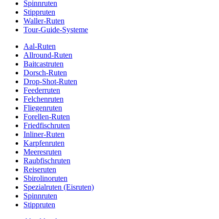
Spinnruten
Stippruten
Waller-Ruten
Tour-Guide-Systeme
Aal-Ruten
Allround-Ruten
Baitcastruten
Dorsch-Ruten
Drop-Shot-Ruten
Feederruten
Felchenruten
Fliegenruten
Forellen-Ruten
Friedfischruten
Inliner-Ruten
Karpfenruten
Meeresruten
Raubfischruten
Reiseruten
Sbirolinoruten
Spezialruten (Eisruten)
Spinnruten
Stippruten