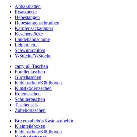
Abhakmatten
Ersatznetze
Hebestangen
Hebestangenschrauben
Karpfensackadapter
Kescherstöcke
Landehandschuhe
Leinen, etc.
Schwimmhilfen
Y-Stücke/Y-Stöcke
carry-all-Taschen
Forellentaschen
Gürteltaschen
Kühltaschen/Kühlboxen
Kunstködertaschen
Rutentaschen
Schultertaschen
Taschensets
Zubehörtaschen
Boxenzubehör/Kastenzubehör
Kleinteileboxen
Kühltaschen/Kühlboxen