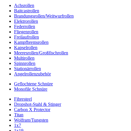
Achsrollen
Baitcastrollen
Brandungsrollen/Weitwurfrollen
Elektrorollen
Federrollen
Fliegenrollen
Freilaufrollen
Kampfbremsrollen
Kapselrollen
Meeresrollen/Großfischrollen
Multirollen
Spinnrollen
Stationärrollen
Angelrollenzubehör
Geflochtene Schnüre
Monofile Schnüre
Fibresteel
Dropshot-Stahl & Stinger
Carbon X Protector
Titan
Wolfram/Tungsten
1x7
1x19