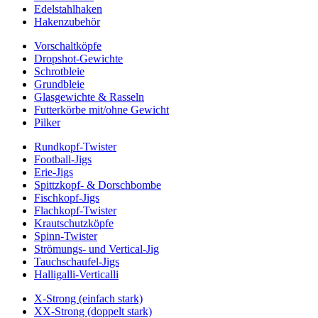
Edelstahlhaken
Hakenzubehör
Vorschaltköpfe
Dropshot-Gewichte
Schrotbleie
Grundbleie
Glasgewichte & Rasseln
Futterkörbe mit/ohne Gewicht
Pilker
Rundkopf-Twister
Football-Jigs
Erie-Jigs
Spittzkopf- & Dorschbombe
Fischkopf-Jigs
Flachkopf-Twister
Krautschutzköpfe
Spinn-Twister
Strömungs- und Vertical-Jig
Tauchschaufel-Jigs
Halligalli-Verticalli
X-Strong (einfach stark)
XX-Strong (doppelt stark)