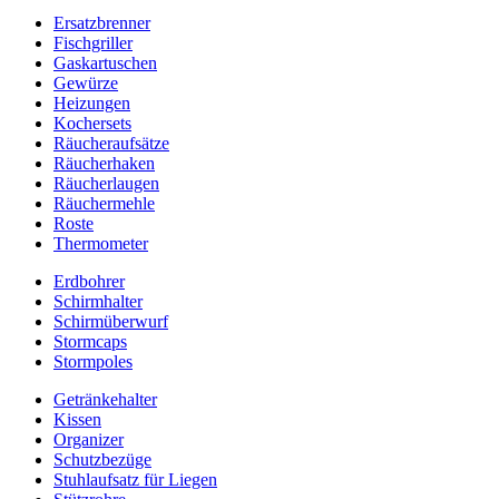
Ersatzbrenner
Fischgriller
Gaskartuschen
Gewürze
Heizungen
Kochersets
Räucheraufsätze
Räucherhaken
Räucherlaugen
Räuchermehle
Roste
Thermometer
Erdbohrer
Schirmhalter
Schirmüberwurf
Stormcaps
Stormpoles
Getränkehalter
Kissen
Organizer
Schutzbezüge
Stuhlaufsatz für Liegen