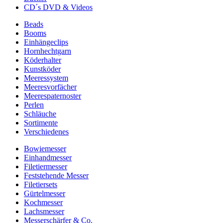
CD´s DVD & Videos
Beads
Booms
Einhängeclips
Hornhechtgarn
Köderhalter
Kunstköder
Meeressystem
Meeresvorfächer
Meerespaternoster
Perlen
Schläuche
Sortimente
Verschiedenes
Bowiemesser
Einhandmesser
Filetiermesser
Feststehende Messer
Filetiersets
Gürtelmesser
Kochmesser
Lachsmesser
Messerschärfer & Co.