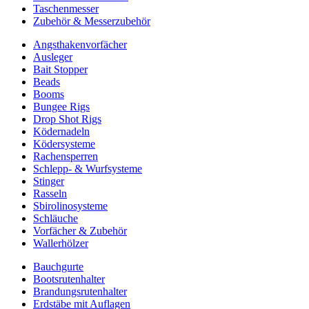
Taschenmesser
Zubehör & Messerzubehör
Angsthakenvorfächer
Ausleger
Bait Stopper
Beads
Booms
Bungee Rigs
Drop Shot Rigs
Ködernadeln
Ködersysteme
Rachensperren
Schlepp- & Wurfsysteme
Stinger
Rasseln
Sbirolinosysteme
Schläuche
Vorfächer & Zubehör
Wallerhölzer
Bauchgurte
Bootsrutenhalter
Brandungsrutenhalter
Erdstäbe mit Auflagen