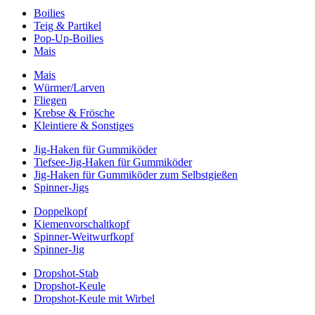
Boilies
Teig & Partikel
Pop-Up-Boilies
Mais
Mais
Würmer/Larven
Fliegen
Krebse & Frösche
Kleintiere & Sonstiges
Jig-Haken für Gummiköder
Tiefsee-Jig-Haken für Gummiköder
Jig-Haken für Gummiköder zum Selbstgießen
Spinner-Jigs
Doppelkopf
Kiemenvorschaltkopf
Spinner-Weitwurfkopf
Spinner-Jig
Dropshot-Stab
Dropshot-Keule
Dropshot-Keule mit Wirbel