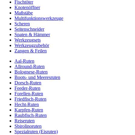
Fischtöter
Knotenöffner
Maßstäbe
Multifunktionswerkzeuge
Scheren
Seitenschneider
Spaten & Hämmer
Werkzeugsets
Werkzeugzubehör
Zangen & Feilen
Aal-Ruten
Allround-Ruten
Bolognese-Ruten
Boots- und Meeresruten
Dorsch-Ruten
Feeder-Ruten
Forellen-Ruten
Friedfisch-Ruten
Hecht-Ruten
Karpfen-Ruten
Raubfisch-Ruten
Reiseruten
Sbirolinoruten
Spezialruten (Eisruten)