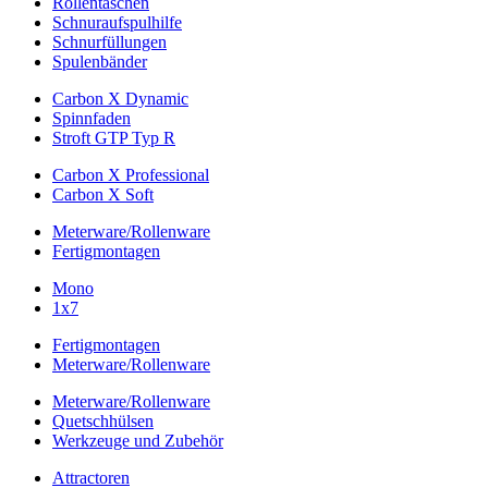
Rollentaschen
Schnuraufspulhilfe
Schnurfüllungen
Spulenbänder
Carbon X Dynamic
Spinnfaden
Stroft GTP Typ R
Carbon X Professional
Carbon X Soft
Meterware/Rollenware
Fertigmontagen
Mono
1x7
Fertigmontagen
Meterware/Rollenware
Meterware/Rollenware
Quetschhülsen
Werkzeuge und Zubehör
Attractoren