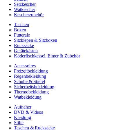
Setzkescher
Watkescher
Kescherzubehör
Taschen
Boxen
Futterale
Sitzkiepen & Sitzboxen
Rucksäcke
Gerätekästen
Köderfischkessel, Eimer & Zubehör
Accessoires
Freizeitbekleidung
Regenbekleidung
Schuhe & Stiefel
Sicherheitsbekleidung
Thermobekleidung
Watbekleidung
Aufnäher
DVD & Videos
Kleidung
Stifte
Taschen & Rucksäcke