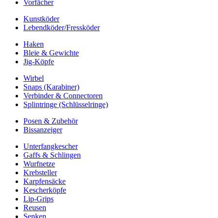
Vorfächer
Kunstköder
Lebendköder/Fressköder
Haken
Bleie & Gewichte
Jig-Köpfe
Wirbel
Snaps (Karabiner)
Verbinder & Connectoren
Splintringe (Schlüsselringe)
Posen & Zubehör
Bissanzeiger
Unterfangkescher
Gaffs & Schlingen
Wurfnetze
Krebsteller
Karpfensäcke
Kescherköpfe
Lip-Grips
Reusen
Senken