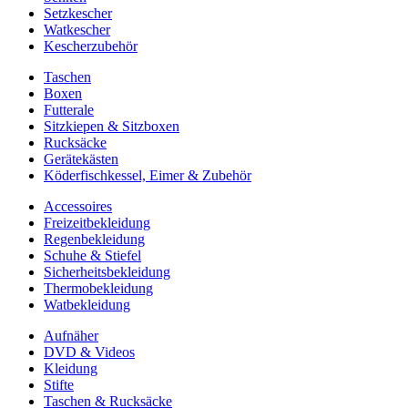
Setzkescher
Watkescher
Kescherzubehör
Taschen
Boxen
Futterale
Sitzkiepen & Sitzboxen
Rucksäcke
Gerätekästen
Köderfischkessel, Eimer & Zubehör
Accessoires
Freizeitbekleidung
Regenbekleidung
Schuhe & Stiefel
Sicherheitsbekleidung
Thermobekleidung
Watbekleidung
Aufnäher
DVD & Videos
Kleidung
Stifte
Taschen & Rucksäcke