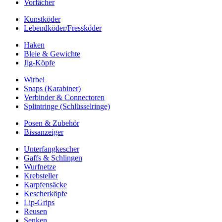
Vorfächer
Kunstköder
Lebendköder/Fressköder
Haken
Bleie & Gewichte
Jig-Köpfe
Wirbel
Snaps (Karabiner)
Verbinder & Connectoren
Splintringe (Schlüsselringe)
Posen & Zubehör
Bissanzeiger
Unterfangkescher
Gaffs & Schlingen
Wurfnetze
Krebsteller
Karpfensäcke
Kescherköpfe
Lip-Grips
Reusen
Senken