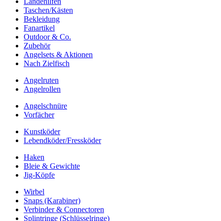
Landehilfen
Taschen/Kästen
Bekleidung
Fanartikel
Outdoor & Co.
Zubehör
Angelsets & Aktionen
Nach Zielfisch
Angelruten
Angelrollen
Angelschnüre
Vorfächer
Kunstköder
Lebendköder/Fressköder
Haken
Bleie & Gewichte
Jig-Köpfe
Wirbel
Snaps (Karabiner)
Verbinder & Connectoren
Splintringe (Schlüsselringe)