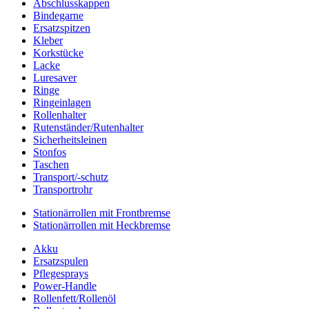
Abschlusskappen
Bindegarne
Ersatzspitzen
Kleber
Korkstücke
Lacke
Luresaver
Ringe
Ringeinlagen
Rollenhalter
Rutenständer/Rutenhalter
Sicherheitsleinen
Stonfos
Taschen
Transport/-schutz
Transportrohr
Stationärrollen mit Frontbremse
Stationärrollen mit Heckbremse
Akku
Ersatzspulen
Pflegesprays
Power-Handle
Rollenfett/Rollenöl