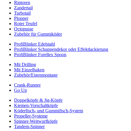
Riptoren
Zandertail
Turbotail
Plopper
Roter Teufel
Octopusse
Zubehör für Gummiköder
ProfiBlinker Edelstahl
ProfiBlinker Schuppendekor oder Effektlackierung
ProfiBlinker Forellex Spoon
Mit Drilling
Mit Einzelhaken
Zubehör/Eigenmontage
Crank-Runner
Go Up
Doppelköpfe & Jig-Köpfe
Kiemen-Vorschaltköpfe
Köderfisch- und Gummifisch-System
Propeller-Systeme
Spinner-Weitwurfköpfe
Tandem-Spinner