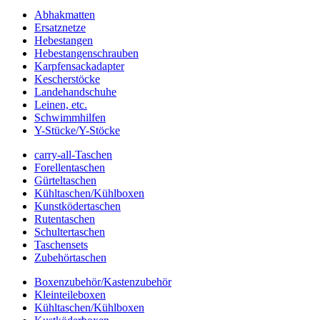
Abhakmatten
Ersatznetze
Hebestangen
Hebestangenschrauben
Karpfensackadapter
Kescherstöcke
Landehandschuhe
Leinen, etc.
Schwimmhilfen
Y-Stücke/Y-Stöcke
carry-all-Taschen
Forellentaschen
Gürteltaschen
Kühltaschen/Kühlboxen
Kunstködertaschen
Rutentaschen
Schultertaschen
Taschensets
Zubehörtaschen
Boxenzubehör/Kastenzubehör
Kleinteileboxen
Kühltaschen/Kühlboxen