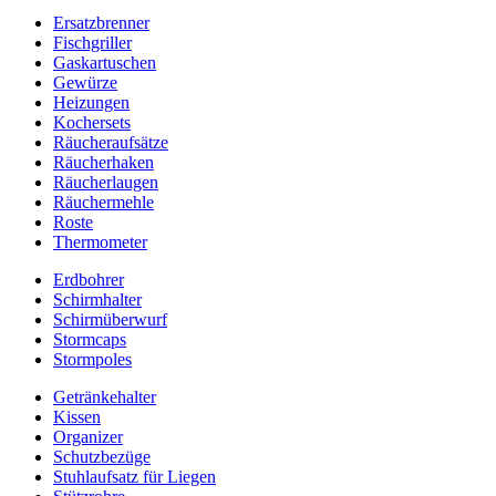
Ersatzbrenner
Fischgriller
Gaskartuschen
Gewürze
Heizungen
Kochersets
Räucheraufsätze
Räucherhaken
Räucherlaugen
Räuchermehle
Roste
Thermometer
Erdbohrer
Schirmhalter
Schirmüberwurf
Stormcaps
Stormpoles
Getränkehalter
Kissen
Organizer
Schutzbezüge
Stuhlaufsatz für Liegen