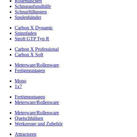
Rollentaschen
Schnuraufspulhilfe
Schnurfüllungen
Spulenbänder
Carbon X Dynamic
Spinnfaden
Stroft GTP Typ R
Carbon X Professional
Carbon X Soft
Meterware/Rollenware
Fertigmontagen
Mono
1x7
Fertigmontagen
Meterware/Rollenware
Meterware/Rollenware
Quetschhülsen
Werkzeuge und Zubehör
Attractoren