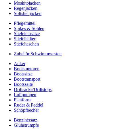
Moskitojacken
Regenjacken
Softshelljacken
Pflegemittel
Spikes & Sohlen
Stiefeleinsätze
Stiefelhalter
Stiefeltaschen
Zubehör Schwimmwesten
Anker
Bootsmotoren
Bootssitze
Bootstransport
Bootszelte
Driftsäcke/Driftstops
Luftpumpen
Plattform
Ruder & Paddel
Schöpfbecher
Benzinersatz
Glühstrümpfe