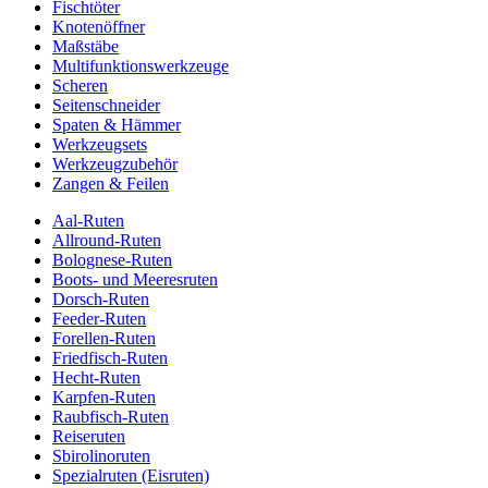
Fischtöter
Knotenöffner
Maßstäbe
Multifunktionswerkzeuge
Scheren
Seitenschneider
Spaten & Hämmer
Werkzeugsets
Werkzeugzubehör
Zangen & Feilen
Aal-Ruten
Allround-Ruten
Bolognese-Ruten
Boots- und Meeresruten
Dorsch-Ruten
Feeder-Ruten
Forellen-Ruten
Friedfisch-Ruten
Hecht-Ruten
Karpfen-Ruten
Raubfisch-Ruten
Reiseruten
Sbirolinoruten
Spezialruten (Eisruten)