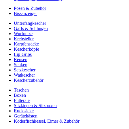
Posen & Zubehör
Bissanzeiger
Unterfangkescher
Gaffs & Schlingen
Wurfnetze
Krebsteller
Karpfensäcke
Kescherköpfe
Lip-Grips
Reusen
Senken
Setzkescher
Watkescher
Kescherzubehör
Taschen
Boxen
Futterale
Sitzkiepen & Sitzboxen
Rucksäcke
Gerätekästen
Köderfischkessel, Eimer & Zubehör