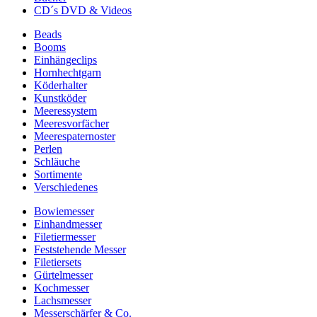
CD´s DVD & Videos
Beads
Booms
Einhängeclips
Hornhechtgarn
Köderhalter
Kunstköder
Meeressystem
Meeresvorfächer
Meerespaternoster
Perlen
Schläuche
Sortimente
Verschiedenes
Bowiemesser
Einhandmesser
Filetiermesser
Feststehende Messer
Filetiersets
Gürtelmesser
Kochmesser
Lachsmesser
Messerschärfer & Co.