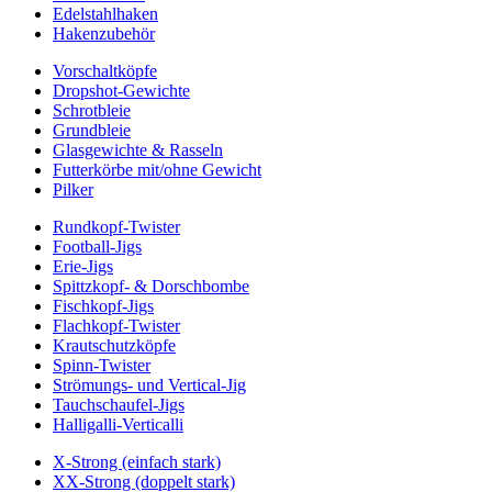
Edelstahlhaken
Hakenzubehör
Vorschaltköpfe
Dropshot-Gewichte
Schrotbleie
Grundbleie
Glasgewichte & Rasseln
Futterkörbe mit/ohne Gewicht
Pilker
Rundkopf-Twister
Football-Jigs
Erie-Jigs
Spittzkopf- & Dorschbombe
Fischkopf-Jigs
Flachkopf-Twister
Krautschutzköpfe
Spinn-Twister
Strömungs- und Vertical-Jig
Tauchschaufel-Jigs
Halligalli-Verticalli
X-Strong (einfach stark)
XX-Strong (doppelt stark)