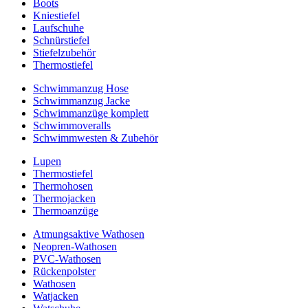
Boots
Kniestiefel
Laufschuhe
Schnürstiefel
Stiefelzubehör
Thermostiefel
Schwimmanzug Hose
Schwimmanzug Jacke
Schwimmanzüge komplett
Schwimmoveralls
Schwimmwesten & Zubehör
Lupen
Thermostiefel
Thermohosen
Thermojacken
Thermoanzüge
Atmungsaktive Wathosen
Neopren-Wathosen
PVC-Wathosen
Rückenpolster
Wathosen
Watjacken