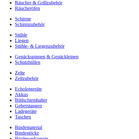
Räucher & Grillzubehör
Räucheröfen
Schirme
Schirmzubehör
Stühle
Liegen
Stühle- & Liegenzubehör
Gepäckspinnen & Gepäckleinen
Schutzhüllen
Zelte
Zeltzubehör
Echolotgeräte
Akkus
Bildschirmhalter
Geberstangen
Ladegeräte
Taschen
Bindematerial
Bindestöcke
Bindewerkzeuge