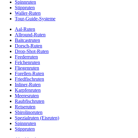
Spinnruten
Stippruten
Waller-Ruten
Tour-Guide-Systeme
Aal-Ruten
Allround-Ruten
Baitcastruten
Dorsch-Ruten
Drop-Shot-Ruten
Feederruten
Felchenruten
Fliegenruten
Forellen-Ruten
Friedfischruten
Inliner-Ruten
Karpfenruten
Meeresruten
Raubfischruten
Reiseruten
Sbirolinoruten
Spezialruten (Eisruten)
Spinnruten
Stippruten