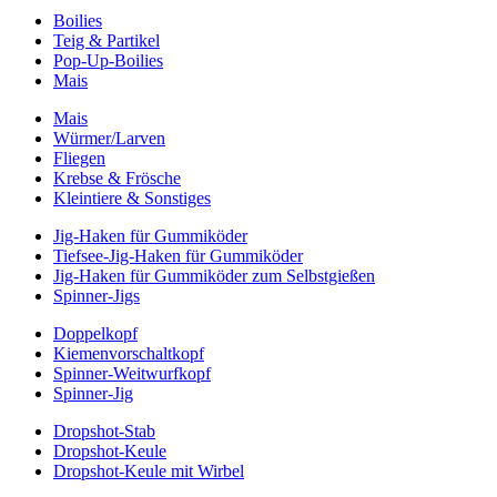
Boilies
Teig & Partikel
Pop-Up-Boilies
Mais
Mais
Würmer/Larven
Fliegen
Krebse & Frösche
Kleintiere & Sonstiges
Jig-Haken für Gummiköder
Tiefsee-Jig-Haken für Gummiköder
Jig-Haken für Gummiköder zum Selbstgießen
Spinner-Jigs
Doppelkopf
Kiemenvorschaltkopf
Spinner-Weitwurfkopf
Spinner-Jig
Dropshot-Stab
Dropshot-Keule
Dropshot-Keule mit Wirbel