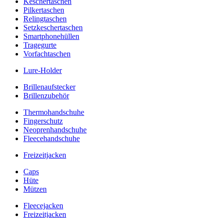
Keschertaschen
Pilkertaschen
Relingtaschen
Setzkeschertaschen
Smartphonehüllen
Tragegurte
Vorfachtaschen
Lure-Holder
Brillenaufstecker
Brillenzubehör
Thermohandschuhe
Fingerschutz
Neoprenhandschuhe
Fleecehandschuhe
Freizeitjacken
Caps
Hüte
Mützen
Fleecejacken
Freizeitjacken