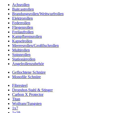
Achsrollen
Baitcastrollen
Brandungsrollen/Weitwurfrollen
Elektrorollen
Federrollen
Fliegenrollen
Freilaufrollen
Kampfbremsrollen
Kapselrollen
Meeresrollen/Großfischrollen
Multirollen
Spinnrollen
Stationärrollen
Angelrollenzubehör
Geflochtene Schnüre
Monofile Schnüre
Fibresteel
Dropshot-Stahl & Stinger
Carbon X Protector
Titan
Wolfram/Tungsten
1x7
1x19