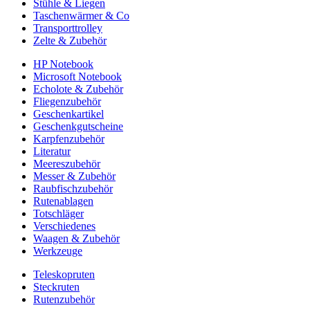
Stühle & Liegen
Taschenwärmer & Co
Transporttrolley
Zelte & Zubehör
HP Notebook
Microsoft Notebook
Echolote & Zubehör
Fliegenzubehör
Geschenkartikel
Geschenkgutscheine
Karpfenzubehör
Literatur
Meereszubehör
Messer & Zubehör
Raubfischzubehör
Rutenablagen
Totschläger
Verschiedenes
Waagen & Zubehör
Werkzeuge
Teleskopruten
Steckruten
Rutenzubehör