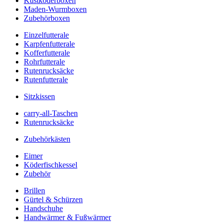
Kustköderboxen
Maden-Wurmboxen
Zubehörboxen
Einzelfutterale
Karpfenfutterale
Kofferfutterale
Rohrfutterale
Rutenrucksäcke
Rutenfutterale
Sitzkissen
carry-all-Taschen
Rutenrucksäcke
Zubehörkästen
Eimer
Köderfischkessel
Zubehör
Brillen
Gürtel & Schürzen
Handschuhe
Handwärmer & Fußwärmer