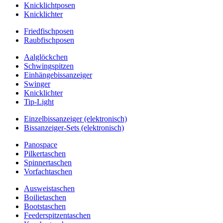
Knicklichtposen
Knicklichter
Friedfischposen
Raubfischposen
Aalglöckchen
Schwingspitzen
Einhängebissanzeiger
Swinger
Knicklichter
Tip-Light
Einzelbissanzeiger (elektronisch)
Bissanzeiger-Sets (elektronisch)
Panospace
Pilkertaschen
Spinnertaschen
Vorfachtaschen
Ausweistaschen
Boilietaschen
Bootstaschen
Feederspitzentaschen