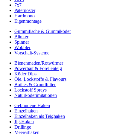
7x7
Paternoster
Hardmono
Eigenmontage
Gummifische & Gummiköder
Blinker
Spinner
Wobbler
Vorschalt-Systeme
Bienenmaden/Rotwürmer
Powerbait & Forellenteig
Köder Dips
Öle, Lockstoffe & Flavours
Boilies & Grundfutter
Lockstoff Sprays
Naturköderimitationen
Gebundene Haken
Einzelhaken
Einzelhaken als Teighaken
Jig-Haken
Drillinge
Meereshaken