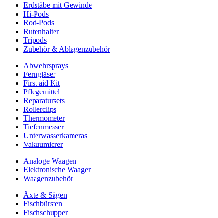
Erdstäbe mit Gewinde
Hi-Pods
Rod-Pods
Rutenhalter
Tripods
Zubehör & Ablagenzubehör
Abwehrsprays
Ferngläser
First aid Kit
Pflegemittel
Reparatursets
Rollerclips
Thermometer
Tiefenmesser
Unterwasserkameras
Vakuumierer
Analoge Waagen
Elektronische Waagen
Waagenzubehör
Äxte & Sägen
Fischbürsten
Fischschupper