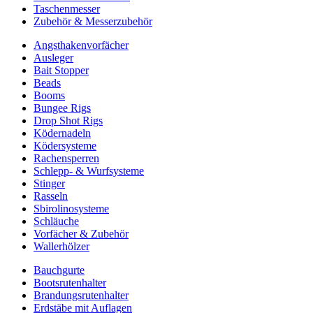
Taschenmesser
Zubehör & Messerzubehör
Angsthakenvorfächer
Ausleger
Bait Stopper
Beads
Booms
Bungee Rigs
Drop Shot Rigs
Ködernadeln
Ködersysteme
Rachensperren
Schlepp- & Wurfsysteme
Stinger
Rasseln
Sbirolinosysteme
Schläuche
Vorfächer & Zubehör
Wallerhölzer
Bauchgurte
Bootsrutenhalter
Brandungsrutenhalter
Erdstäbe mit Auflagen