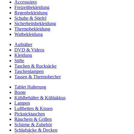
Accessoires
Freizeitbekleidung
Regenbekleidung
Schuhe & Stiefel
Sicherheitsbekleidung
Thermobekleidung
Watbekleidung
Aufnäher
DVD & Videos
Kleidung
Stifte
Taschen & Rucksäcke
Taschenlampen
Tassen & Thermobecher
Tablet Halterung
Boote
Kühlbehälter & Kühlakkus
Lampen
Luftbetten & Kissen
Picknicktaschen
Räuchern & Grillen
Schirme & Zubehör
Schlafsäcke & Decken