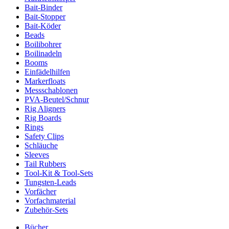
Bait-Binder
Bait-Stopper
Bait-Köder
Beads
Boilibohrer
Boilinadeln
Booms
Einfädelhilfen
Markerfloats
Messschablonen
PVA-Beutel/Schnur
Rig Aligners
Rig Boards
Rings
Safety Clips
Schläuche
Sleeves
Tail Rubbers
Tool-Kit & Tool-Sets
Tungsten-Leads
Vorfächer
Vorfachmaterial
Zubehör-Sets
Bücher