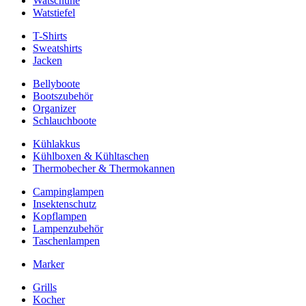
Watschuhe
Watstiefel
T-Shirts
Sweatshirts
Jacken
Bellyboote
Bootszubehör
Organizer
Schlauchboote
Kühlakkus
Kühlboxen & Kühltaschen
Thermobecher & Thermokannen
Campinglampen
Insektenschutz
Kopflampen
Lampenzubehör
Taschenlampen
Marker
Grills
Kocher