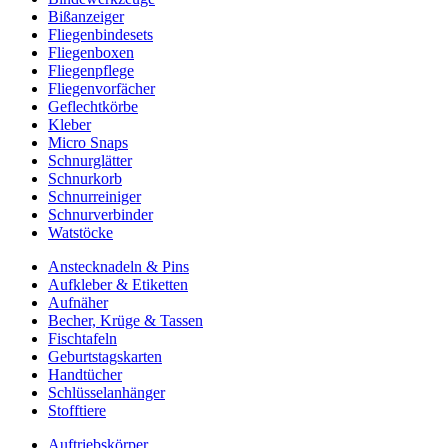
Bißanzeiger
Fliegenbindesets
Fliegenboxen
Fliegenpflege
Fliegenvorfächer
Geflechtkörbe
Kleber
Micro Snaps
Schnurglätter
Schnurkorb
Schnurreiniger
Schnurverbinder
Watstöcke
Anstecknadeln & Pins
Aufkleber & Etiketten
Aufnäher
Becher, Krüge & Tassen
Fischtafeln
Geburtstagskarten
Handtücher
Schlüsselanhänger
Stofftiere
Auftriebskörper