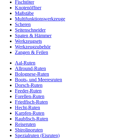
Fischtöter
Knotenöffner
Maßstäbe
Multifunktionswerkzeuge
Scheren
Seitenschneider
Spaten & Hämmer
Werkzeugsets
Werkzeugzubehör
Zangen & Feilen
Aal-Ruten
Allround-Ruten
Bolognese-Ruten
Boots- und Meeresruten
Dorsch-Ruten
Feeder-Ruten
Forellen-Ruten
Friedfisch-Ruten
Hecht-Ruten
Karpfen-Ruten
Raubfisch-Ruten
Reiseruten
Sbirolinoruten
Spezialruten (Eisruten)