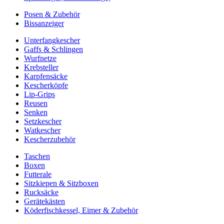
Posen & Zubehör
Bissanzeiger
Unterfangkescher
Gaffs & Schlingen
Wurfnetze
Krebsteller
Karpfensäcke
Kescherköpfe
Lip-Grips
Reusen
Senken
Setzkescher
Watkescher
Kescherzubehör
Taschen
Boxen
Futterale
Sitzkiepen & Sitzboxen
Rucksäcke
Gerätekästen
Köderfischkessel, Eimer & Zubehör