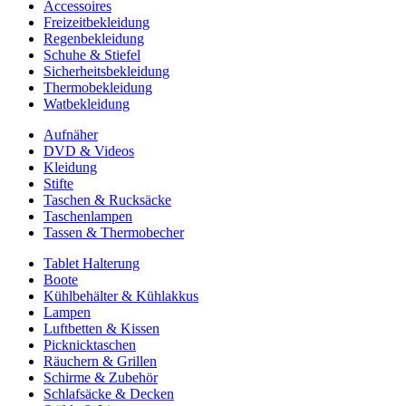
Accessoires
Freizeitbekleidung
Regenbekleidung
Schuhe & Stiefel
Sicherheitsbekleidung
Thermobekleidung
Watbekleidung
Aufnäher
DVD & Videos
Kleidung
Stifte
Taschen & Rucksäcke
Taschenlampen
Tassen & Thermobecher
Tablet Halterung
Boote
Kühlbehälter & Kühlakkus
Lampen
Luftbetten & Kissen
Picknicktaschen
Räuchern & Grillen
Schirme & Zubehör
Schlafsäcke & Decken