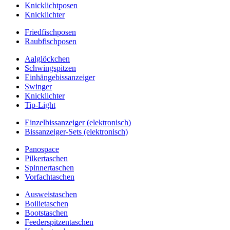
Knicklichtposen
Knicklichter
Friedfischposen
Raubfischposen
Aalglöckchen
Schwingspitzen
Einhängebissanzeiger
Swinger
Knicklichter
Tip-Light
Einzelbissanzeiger (elektronisch)
Bissanzeiger-Sets (elektronisch)
Panospace
Pilkertaschen
Spinnertaschen
Vorfachtaschen
Ausweistaschen
Boilietaschen
Bootstaschen
Feederspitzentaschen