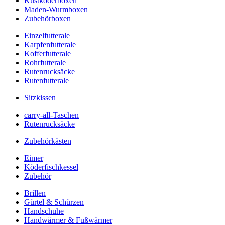
Kustköderboxen
Maden-Wurmboxen
Zubehörboxen
Einzelfutterale
Karpfenfutterale
Kofferfutterale
Rohrfutterale
Rutenrucksäcke
Rutenfutterale
Sitzkissen
carry-all-Taschen
Rutenrucksäcke
Zubehörkästen
Eimer
Köderfischkessel
Zubehör
Brillen
Gürtel & Schürzen
Handschuhe
Handwärmer & Fußwärmer