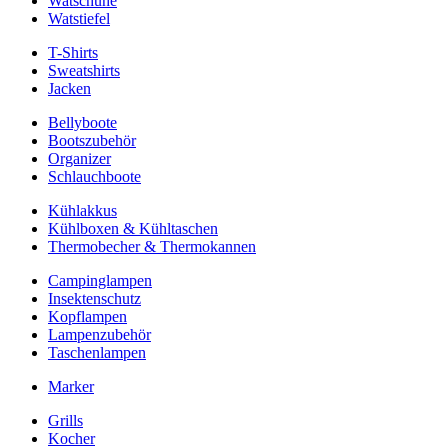
Watschuhe
Watstiefel
T-Shirts
Sweatshirts
Jacken
Bellyboote
Bootszubehör
Organizer
Schlauchboote
Kühlakkus
Kühlboxen & Kühltaschen
Thermobecher & Thermokannen
Campinglampen
Insektenschutz
Kopflampen
Lampenzubehör
Taschenlampen
Marker
Grills
Kocher