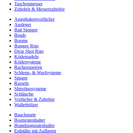
Taschenmesser
Zubehör & Messerzubehör
Angsthakenvorfächer
Ausleger
Bait Stopper
Beads
Booms
Bungee Rigs
Drop Shot Rigs
Ködernadeln
Ködersysteme
Rachensperren
Schlepp- & Wurfsysteme
Stinger
Rasseln
Sbirolinosysteme
Schläuche
Vorfächer & Zubehör
Wallerhölzer
Bauchgurte
Bootsrutenhalter
Brandungsrutenhalter
Erdstäbe mit Auflagen