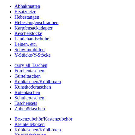
Abhakmatten
Ersatznetze
Hebestangen
Hebestangenschrauben
Karpfensackadapter
Kescherstöcke
Landehandschuhe
Leinen, etc.
Schwimmhilfen
Y-Stücke/Y-Stöcke
carry-all-Taschen
Forellentaschen
Gürteltaschen
Kühltaschen/Kühlboxen
Kunstködertaschen
Rutentaschen
Schultertaschen
Taschensets
Zubehörtaschen
Boxenzubehör/Kastenzubehör
Kleinteileboxen
Kühltaschen/Kühlboxen