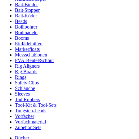
Bait-Binder
Bait-Stopper
Bait-Köder
Beads
Boilibohrer
Boilinadeln
Booms
Einfädelhilfen
Markerfloats
Messschablonen
PVA-Beutel/Schnur
Rig Aligners
Rig Boards
Rings
Safety Clips
Schläuche
Sleeves
Tail Rubbers
Tool-Kit & Tool-Sets
Tungsten-Leads
Vorfächer
Vorfachmaterial
Zubehör-Sets
Bücher