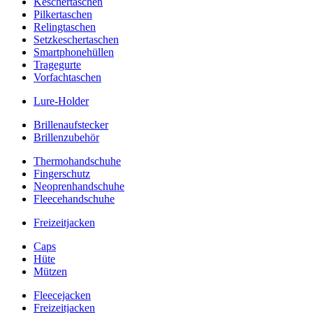
Keschertaschen
Pilkertaschen
Relingtaschen
Setzkeschertaschen
Smartphonehüllen
Tragegurte
Vorfachtaschen
Lure-Holder
Brillenaufstecker
Brillenzubehör
Thermohandschuhe
Fingerschutz
Neoprenhandschuhe
Fleecehandschuhe
Freizeitjacken
Caps
Hüte
Mützen
Fleecejacken
Freizeitjacken