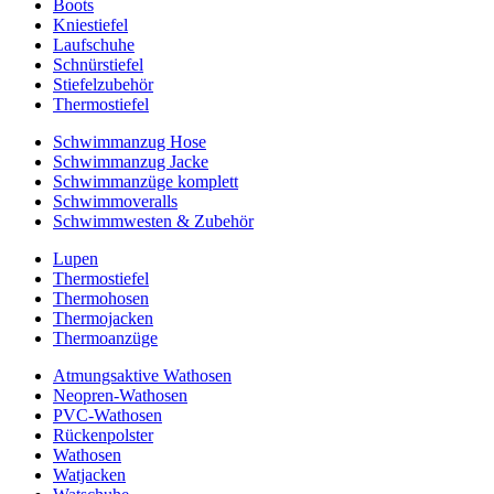
Boots
Kniestiefel
Laufschuhe
Schnürstiefel
Stiefelzubehör
Thermostiefel
Schwimmanzug Hose
Schwimmanzug Jacke
Schwimmanzüge komplett
Schwimmoveralls
Schwimmwesten & Zubehör
Lupen
Thermostiefel
Thermohosen
Thermojacken
Thermoanzüge
Atmungsaktive Wathosen
Neopren-Wathosen
PVC-Wathosen
Rückenpolster
Wathosen
Watjacken