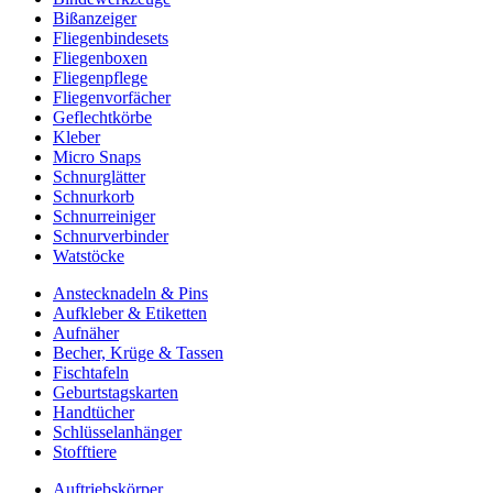
Bißanzeiger
Fliegenbindesets
Fliegenboxen
Fliegenpflege
Fliegenvorfächer
Geflechtkörbe
Kleber
Micro Snaps
Schnurglätter
Schnurkorb
Schnurreiniger
Schnurverbinder
Watstöcke
Anstecknadeln & Pins
Aufkleber & Etiketten
Aufnäher
Becher, Krüge & Tassen
Fischtafeln
Geburtstagskarten
Handtücher
Schlüsselanhänger
Stofftiere
Auftriebskörper