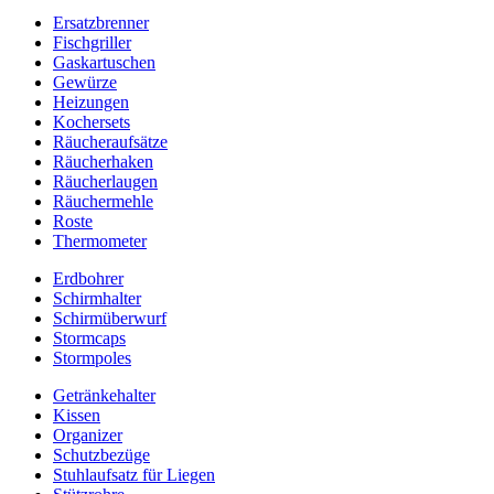
Ersatzbrenner
Fischgriller
Gaskartuschen
Gewürze
Heizungen
Kochersets
Räucheraufsätze
Räucherhaken
Räucherlaugen
Räuchermehle
Roste
Thermometer
Erdbohrer
Schirmhalter
Schirmüberwurf
Stormcaps
Stormpoles
Getränkehalter
Kissen
Organizer
Schutzbezüge
Stuhlaufsatz für Liegen