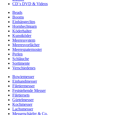
CD´s DVD & Videos
Beads
Booms
Einhängeclips
Hornhechtgarn
Köderhalter
Kunstköder
Meeressystem
Meeresvorfächer
Meerespaternoster
Perlen
Schläuche
Sortimente
Verschiedenes
Bowiemesser
Einhandmesser
Filetiermesser
Feststehende Messer
Filetiersets
Gürtelmesser
Kochmesser
Lachsmesser
Messerschärfer & Co.