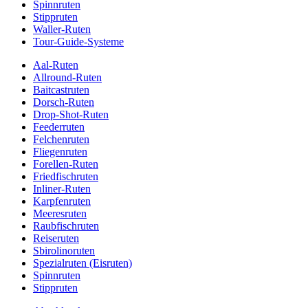
Spinnruten
Stippruten
Waller-Ruten
Tour-Guide-Systeme
Aal-Ruten
Allround-Ruten
Baitcastruten
Dorsch-Ruten
Drop-Shot-Ruten
Feederruten
Felchenruten
Fliegenruten
Forellen-Ruten
Friedfischruten
Inliner-Ruten
Karpfenruten
Meeresruten
Raubfischruten
Reiseruten
Sbirolinoruten
Spezialruten (Eisruten)
Spinnruten
Stippruten