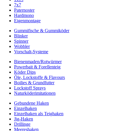
7x7
Paternoster
Hardmono
Eigenmontage
Gummifische & Gummiköder
Blinker
Spinner
Wobbler
Vorschalt-Systeme
Bienenmaden/Rotwürmer
Powerbait & Forellenteig
Köder Dips
Öle, Lockstoffe & Flavours
Boilies & Grundfutter
Lockstoff Sprays
Naturköderimitationen
Gebundene Haken
Einzelhaken
Einzelhaken als Teighaken
Jig-Haken
Drillinge
Meereshaken