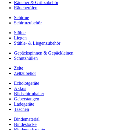
Räucher & Grillzubehör
Räucheröfen
Schirme
Schirmzubehör
Stühle
Liegen
Stühle- & Liegenzubehör
Gepäckspinnen & Gepäckleinen
Schutzhüllen
Zelte
Zeltzubehör
Echolotgeräte
Akkus
Bildschirmhalter
Geberstangen
Ladegeräte
Taschen
Bindematerial
Bindestöcke
Bindewerkzeuge