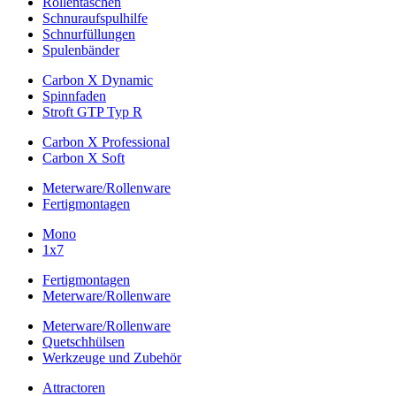
Rollentaschen
Schnuraufspulhilfe
Schnurfüllungen
Spulenbänder
Carbon X Dynamic
Spinnfaden
Stroft GTP Typ R
Carbon X Professional
Carbon X Soft
Meterware/Rollenware
Fertigmontagen
Mono
1x7
Fertigmontagen
Meterware/Rollenware
Meterware/Rollenware
Quetschhülsen
Werkzeuge und Zubehör
Attractoren