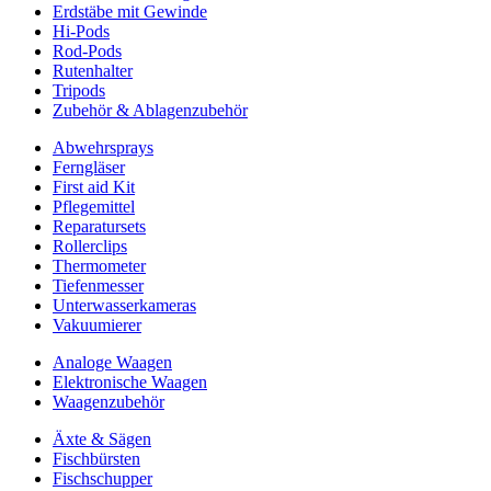
Erdstäbe mit Gewinde
Hi-Pods
Rod-Pods
Rutenhalter
Tripods
Zubehör & Ablagenzubehör
Abwehrsprays
Ferngläser
First aid Kit
Pflegemittel
Reparatursets
Rollerclips
Thermometer
Tiefenmesser
Unterwasserkameras
Vakuumierer
Analoge Waagen
Elektronische Waagen
Waagenzubehör
Äxte & Sägen
Fischbürsten
Fischschupper