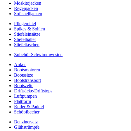
Moskitojacken
Regenjacken
Softshelljacken
Pflegemittel
Spikes & Sohlen
Stiefeleinsätze
Stiefelhalter
Stiefeltaschen
Zubehör Schwimmwesten
Anker
Bootsmotoren
Bootssitze
Bootstransport
Bootszelte
Driftsäcke/Driftstops
Luftpumpen
Plattform
Ruder & Paddel
Schöpfbecher
Benzinersatz
Glühstrümpfe