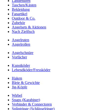
Landehilfen
Taschen/Kästen
Bekleidung
Fanartikel
Outdoor & Co.
Zubehör
Angelsets & Aktionen
Nach Zielfisch
Angelruten
Angelrollen
Angelschnüre
Vorfächer
Kunstköder
Lebendköder/Fressköder
Haken
Bleie & Gewichte
Jig-Köpfe
Wirbel
Snaps (Karabiner)
Verbinder & Connectoren
Splintringe (Schlüsselringe)