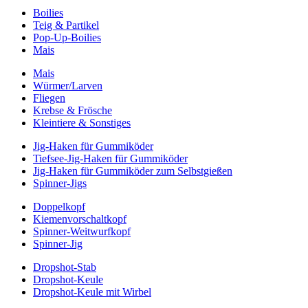
Boilies
Teig & Partikel
Pop-Up-Boilies
Mais
Mais
Würmer/Larven
Fliegen
Krebse & Frösche
Kleintiere & Sonstiges
Jig-Haken für Gummiköder
Tiefsee-Jig-Haken für Gummiköder
Jig-Haken für Gummiköder zum Selbstgießen
Spinner-Jigs
Doppelkopf
Kiemenvorschaltkopf
Spinner-Weitwurfkopf
Spinner-Jig
Dropshot-Stab
Dropshot-Keule
Dropshot-Keule mit Wirbel