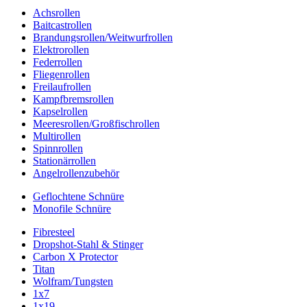
Achsrollen
Baitcastrollen
Brandungsrollen/Weitwurfrollen
Elektrorollen
Federrollen
Fliegenrollen
Freilaufrollen
Kampfbremsrollen
Kapselrollen
Meeresrollen/Großfischrollen
Multirollen
Spinnrollen
Stationärrollen
Angelrollenzubehör
Geflochtene Schnüre
Monofile Schnüre
Fibresteel
Dropshot-Stahl & Stinger
Carbon X Protector
Titan
Wolfram/Tungsten
1x7
1x19