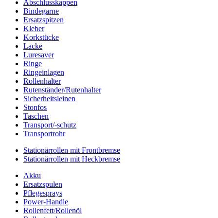
Abschlusskappen
Bindegarne
Ersatzspitzen
Kleber
Korkstücke
Lacke
Luresaver
Ringe
Ringeinlagen
Rollenhalter
Rutenständer/Rutenhalter
Sicherheitsleinen
Stonfos
Taschen
Transport/-schutz
Transportrohr
Stationärrollen mit Frontbremse
Stationärrollen mit Heckbremse
Akku
Ersatzspulen
Pflegesprays
Power-Handle
Rollenfett/Rollenöl