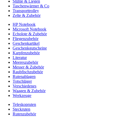
Stühle & Liegen
Taschenwärmer & Co
Transporttrolley
Zelte & Zubehör
HP Notebook
Microsoft Notebook
Echolote & Zubehör
Fliegenzubehör
Geschenkartikel
Geschenkgutscheine
Karpfenzubehör
Literatur
Meereszubehör
Messer & Zubehör
Raubfischzubehör
Rutenablagen
Totschläger
Verschiedenes
Waagen & Zubehör
Werkzeuge
Teleskopruten
Steckruten
Rutenzubehör