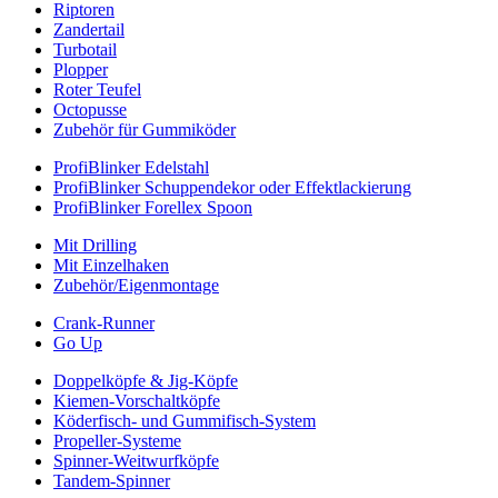
Riptoren
Zandertail
Turbotail
Plopper
Roter Teufel
Octopusse
Zubehör für Gummiköder
ProfiBlinker Edelstahl
ProfiBlinker Schuppendekor oder Effektlackierung
ProfiBlinker Forellex Spoon
Mit Drilling
Mit Einzelhaken
Zubehör/Eigenmontage
Crank-Runner
Go Up
Doppelköpfe & Jig-Köpfe
Kiemen-Vorschaltköpfe
Köderfisch- und Gummifisch-System
Propeller-Systeme
Spinner-Weitwurfköpfe
Tandem-Spinner