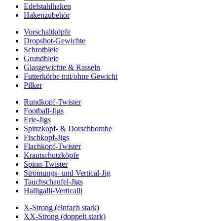
Edelstahlhaken
Hakenzubehör
Vorschaltköpfe
Dropshot-Gewichte
Schrotbleie
Grundbleie
Glasgewichte & Rasseln
Futterkörbe mit/ohne Gewicht
Pilker
Rundkopf-Twister
Football-Jigs
Erie-Jigs
Spittzkopf- & Dorschbombe
Fischkopf-Jigs
Flachkopf-Twister
Krautschutzköpfe
Spinn-Twister
Strömungs- und Vertical-Jig
Tauchschaufel-Jigs
Halligalli-Verticalli
X-Strong (einfach stark)
XX-Strong (doppelt stark)