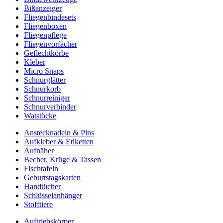
Bißanzeiger
Fliegenbindesets
Fliegenboxen
Fliegenpflege
Fliegenvorfächer
Geflechtkörbe
Kleber
Micro Snaps
Schnurglätter
Schnurkorb
Schnurreiniger
Schnurverbinder
Watstöcke
Anstecknadeln & Pins
Aufkleber & Etiketten
Aufnäher
Becher, Krüge & Tassen
Fischtafeln
Geburtstagskarten
Handtücher
Schlüsselanhänger
Stofftiere
Auftriebskörper