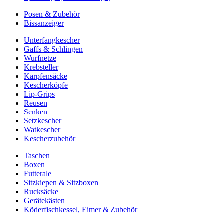
Posen & Zubehör
Bissanzeiger
Unterfangkescher
Gaffs & Schlingen
Wurfnetze
Krebsteller
Karpfensäcke
Kescherköpfe
Lip-Grips
Reusen
Senken
Setzkescher
Watkescher
Kescherzubehör
Taschen
Boxen
Futterale
Sitzkiepen & Sitzboxen
Rucksäcke
Gerätekästen
Köderfischkessel, Eimer & Zubehör