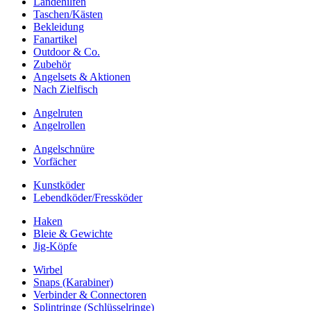
Landehilfen
Taschen/Kästen
Bekleidung
Fanartikel
Outdoor & Co.
Zubehör
Angelsets & Aktionen
Nach Zielfisch
Angelruten
Angelrollen
Angelschnüre
Vorfächer
Kunstköder
Lebendköder/Fressköder
Haken
Bleie & Gewichte
Jig-Köpfe
Wirbel
Snaps (Karabiner)
Verbinder & Connectoren
Splintringe (Schlüsselringe)