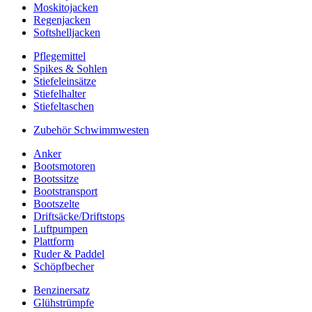
Moskitojacken
Regenjacken
Softshelljacken
Pflegemittel
Spikes & Sohlen
Stiefeleinsätze
Stiefelhalter
Stiefeltaschen
Zubehör Schwimmwesten
Anker
Bootsmotoren
Bootssitze
Bootstransport
Bootszelte
Driftsäcke/Driftstops
Luftpumpen
Plattform
Ruder & Paddel
Schöpfbecher
Benzinersatz
Glühstrümpfe