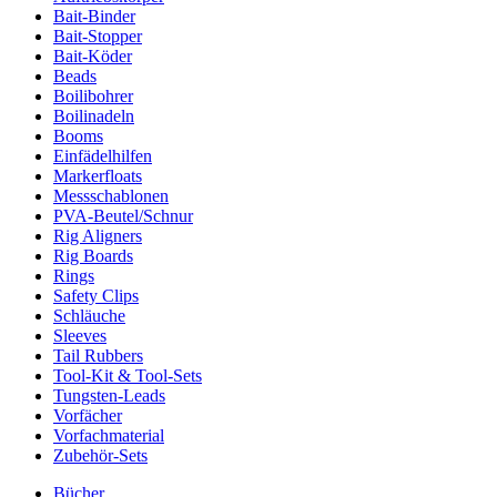
Bait-Binder
Bait-Stopper
Bait-Köder
Beads
Boilibohrer
Boilinadeln
Booms
Einfädelhilfen
Markerfloats
Messschablonen
PVA-Beutel/Schnur
Rig Aligners
Rig Boards
Rings
Safety Clips
Schläuche
Sleeves
Tail Rubbers
Tool-Kit & Tool-Sets
Tungsten-Leads
Vorfächer
Vorfachmaterial
Zubehör-Sets
Bücher