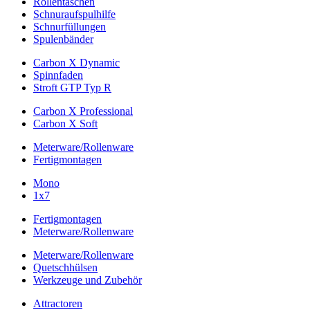
Rollentaschen
Schnuraufspulhilfe
Schnurfüllungen
Spulenbänder
Carbon X Dynamic
Spinnfaden
Stroft GTP Typ R
Carbon X Professional
Carbon X Soft
Meterware/Rollenware
Fertigmontagen
Mono
1x7
Fertigmontagen
Meterware/Rollenware
Meterware/Rollenware
Quetschhülsen
Werkzeuge und Zubehör
Attractoren