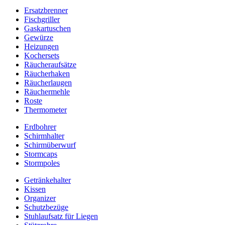
Ersatzbrenner
Fischgriller
Gaskartuschen
Gewürze
Heizungen
Kochersets
Räucheraufsätze
Räucherhaken
Räucherlaugen
Räuchermehle
Roste
Thermometer
Erdbohrer
Schirmhalter
Schirmüberwurf
Stormcaps
Stormpoles
Getränkehalter
Kissen
Organizer
Schutzbezüge
Stuhlaufsatz für Liegen