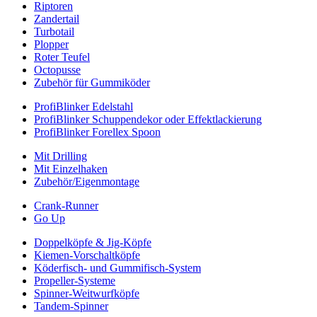
Riptoren
Zandertail
Turbotail
Plopper
Roter Teufel
Octopusse
Zubehör für Gummiköder
ProfiBlinker Edelstahl
ProfiBlinker Schuppendekor oder Effektlackierung
ProfiBlinker Forellex Spoon
Mit Drilling
Mit Einzelhaken
Zubehör/Eigenmontage
Crank-Runner
Go Up
Doppelköpfe & Jig-Köpfe
Kiemen-Vorschaltköpfe
Köderfisch- und Gummifisch-System
Propeller-Systeme
Spinner-Weitwurfköpfe
Tandem-Spinner