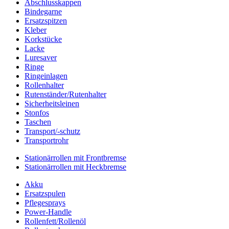
Abschlusskappen
Bindegarne
Ersatzspitzen
Kleber
Korkstücke
Lacke
Luresaver
Ringe
Ringeinlagen
Rollenhalter
Rutenständer/Rutenhalter
Sicherheitsleinen
Stonfos
Taschen
Transport/-schutz
Transportrohr
Stationärrollen mit Frontbremse
Stationärrollen mit Heckbremse
Akku
Ersatzspulen
Pflegesprays
Power-Handle
Rollenfett/Rollenöl