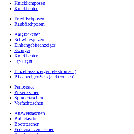
Knicklichtposen
Knicklichter
Friedfischposen
Raubfischposen
Aalglöckchen
Schwingspitzen
Einhängebissanzeiger
Swinger
Knicklichter
Tip-Light
Einzelbissanzeiger (elektronisch)
Bissanzeiger-Sets (elektronisch)
Panospace
Pilkertaschen
Spinnertaschen
Vorfachtaschen
Ausweistaschen
Boilietaschen
Bootstaschen
Feederspitzentaschen