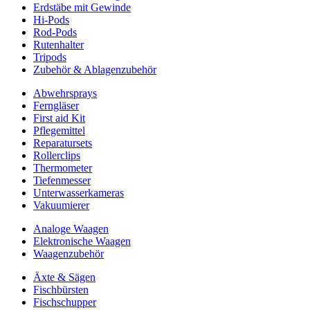
Erdstäbe mit Gewinde
Hi-Pods
Rod-Pods
Rutenhalter
Tripods
Zubehör & Ablagenzubehör
Abwehrsprays
Ferngläser
First aid Kit
Pflegemittel
Reparatursets
Rollerclips
Thermometer
Tiefenmesser
Unterwasserkameras
Vakuumierer
Analoge Waagen
Elektronische Waagen
Waagenzubehör
Äxte & Sägen
Fischbürsten
Fischschupper