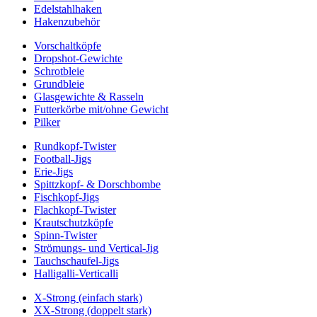
Edelstahlhaken
Hakenzubehör
Vorschaltköpfe
Dropshot-Gewichte
Schrotbleie
Grundbleie
Glasgewichte & Rasseln
Futterkörbe mit/ohne Gewicht
Pilker
Rundkopf-Twister
Football-Jigs
Erie-Jigs
Spittzkopf- & Dorschbombe
Fischkopf-Jigs
Flachkopf-Twister
Krautschutzköpfe
Spinn-Twister
Strömungs- und Vertical-Jig
Tauchschaufel-Jigs
Halligalli-Verticalli
X-Strong (einfach stark)
XX-Strong (doppelt stark)