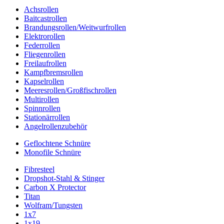
Achsrollen
Baitcastrollen
Brandungsrollen/Weitwurfrollen
Elektrorollen
Federrollen
Fliegenrollen
Freilaufrollen
Kampfbremsrollen
Kapselrollen
Meeresrollen/Großfischrollen
Multirollen
Spinnrollen
Stationärrollen
Angelrollenzubehör
Geflochtene Schnüre
Monofile Schnüre
Fibresteel
Dropshot-Stahl & Stinger
Carbon X Protector
Titan
Wolfram/Tungsten
1x7
1x19