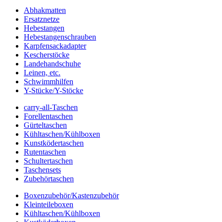
Abhakmatten
Ersatznetze
Hebestangen
Hebestangenschrauben
Karpfensackadapter
Kescherstöcke
Landehandschuhe
Leinen, etc.
Schwimmhilfen
Y-Stücke/Y-Stöcke
carry-all-Taschen
Forellentaschen
Gürteltaschen
Kühltaschen/Kühlboxen
Kunstködertaschen
Rutentaschen
Schultertaschen
Taschensets
Zubehörtaschen
Boxenzubehör/Kastenzubehör
Kleinteileboxen
Kühltaschen/Kühlboxen