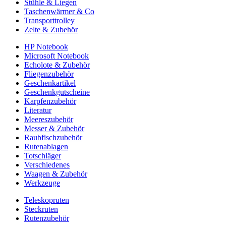
Stühle & Liegen
Taschenwärmer & Co
Transporttrolley
Zelte & Zubehör
HP Notebook
Microsoft Notebook
Echolote & Zubehör
Fliegenzubehör
Geschenkartikel
Geschenkgutscheine
Karpfenzubehör
Literatur
Meereszubehör
Messer & Zubehör
Raubfischzubehör
Rutenablagen
Totschläger
Verschiedenes
Waagen & Zubehör
Werkzeuge
Teleskopruten
Steckruten
Rutenzubehör