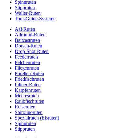
Spinnruten
Stippruten
Waller-Ruten
Tour-Guide-Systeme
Aal-Ruten
Allround-Ruten
Baitcastruten
Dorsch-Ruten
Drop-Shot-Ruten
Feederruten
Felchenruten
Fliegenruten
Forellen-Ruten
Friedfischruten
Inliner-Ruten
Karpfenruten
Meeresruten
Raubfischruten
Reiseruten
Sbirolinoruten
Spezialruten (Eisruten)
Spinnruten
Stippruten