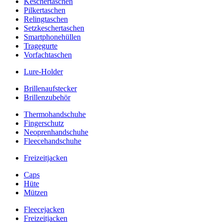
Keschertaschen
Pilkertaschen
Relingtaschen
Setzkeschertaschen
Smartphonehüllen
Tragegurte
Vorfachtaschen
Lure-Holder
Brillenaufstecker
Brillenzubehör
Thermohandschuhe
Fingerschutz
Neoprenhandschuhe
Fleecehandschuhe
Freizeitjacken
Caps
Hüte
Mützen
Fleecejacken
Freizeitjacken