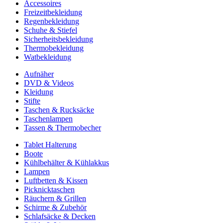
Accessoires
Freizeitbekleidung
Regenbekleidung
Schuhe & Stiefel
Sicherheitsbekleidung
Thermobekleidung
Watbekleidung
Aufnäher
DVD & Videos
Kleidung
Stifte
Taschen & Rucksäcke
Taschenlampen
Tassen & Thermobecher
Tablet Halterung
Boote
Kühlbehälter & Kühlakkus
Lampen
Luftbetten & Kissen
Picknicktaschen
Räuchern & Grillen
Schirme & Zubehör
Schlafsäcke & Decken