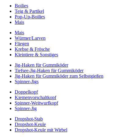
Boilies
Teig & Partikel
Pop-Up-Boilies
Mais
Mais
Würmer/Larven
Fliegen
Krebse & Frösche
Kleintiere & Sonstiges
Jig-Haken für Gummiköder
Tiefsee-Jig-Haken für Gummiköder
Jig-Haken für Gummiköder zum Selbstgießen
Spinner-Jigs
Doppelkopf
Kiemenvorschaltkopf
Spinner-Weitwurfkopf
Spinner-Jig
Dropshot-Stab
Dropshot-Keule
Dropshot-Keule mit Wirbel