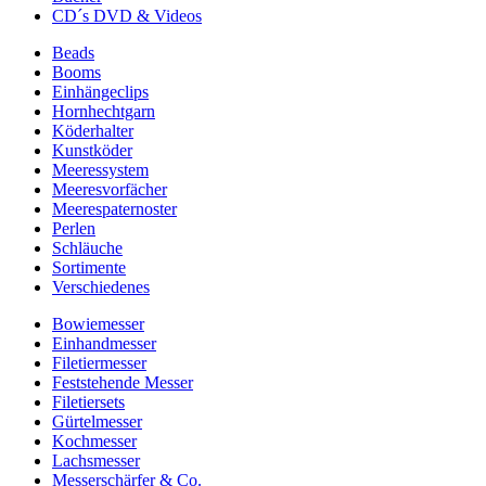
CD´s DVD & Videos
Beads
Booms
Einhängeclips
Hornhechtgarn
Köderhalter
Kunstköder
Meeressystem
Meeresvorfächer
Meerespaternoster
Perlen
Schläuche
Sortimente
Verschiedenes
Bowiemesser
Einhandmesser
Filetiermesser
Feststehende Messer
Filetiersets
Gürtelmesser
Kochmesser
Lachsmesser
Messerschärfer & Co.