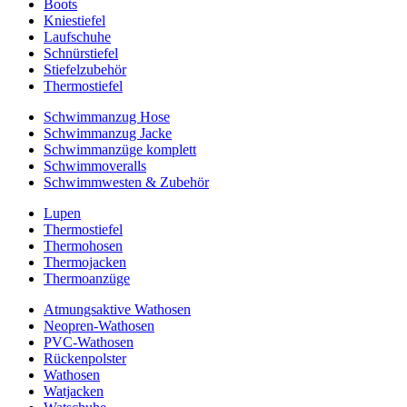
Boots
Kniestiefel
Laufschuhe
Schnürstiefel
Stiefelzubehör
Thermostiefel
Schwimmanzug Hose
Schwimmanzug Jacke
Schwimmanzüge komplett
Schwimmoveralls
Schwimmwesten & Zubehör
Lupen
Thermostiefel
Thermohosen
Thermojacken
Thermoanzüge
Atmungsaktive Wathosen
Neopren-Wathosen
PVC-Wathosen
Rückenpolster
Wathosen
Watjacken