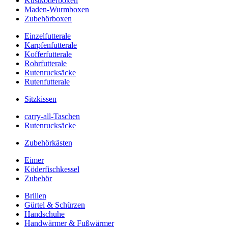
Kustköderboxen
Maden-Wurmboxen
Zubehörboxen
Einzelfutterale
Karpfenfutterale
Kofferfutterale
Rohrfutterale
Rutenrucksäcke
Rutenfutterale
Sitzkissen
carry-all-Taschen
Rutenrucksäcke
Zubehörkästen
Eimer
Köderfischkessel
Zubehör
Brillen
Gürtel & Schürzen
Handschuhe
Handwärmer & Fußwärmer