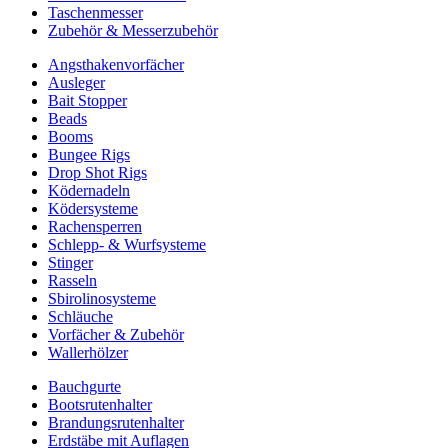
Taschenmesser
Zubehör & Messerzubehör
Angsthakenvorfächer
Ausleger
Bait Stopper
Beads
Booms
Bungee Rigs
Drop Shot Rigs
Ködernadeln
Ködersysteme
Rachensperren
Schlepp- & Wurfsysteme
Stinger
Rasseln
Sbirolinosysteme
Schläuche
Vorfächer & Zubehör
Wallerhölzer
Bauchgurte
Bootsrutenhalter
Brandungsrutenhalter
Erdstäbe mit Auflagen