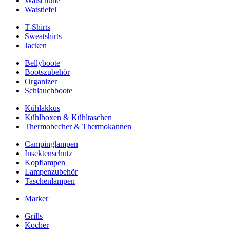
Watschuhe
Watstiefel
T-Shirts
Sweatshirts
Jacken
Bellyboote
Bootszubehör
Organizer
Schlauchboote
Kühlakkus
Kühlboxen & Kühltaschen
Thermobecher & Thermokannen
Campinglampen
Insektenschutz
Kopflampen
Lampenzubehör
Taschenlampen
Marker
Grills
Kocher