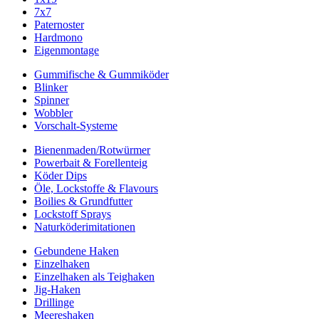
7x7
Paternoster
Hardmono
Eigenmontage
Gummifische & Gummiköder
Blinker
Spinner
Wobbler
Vorschalt-Systeme
Bienenmaden/Rotwürmer
Powerbait & Forellenteig
Köder Dips
Öle, Lockstoffe & Flavours
Boilies & Grundfutter
Lockstoff Sprays
Naturköderimitationen
Gebundene Haken
Einzelhaken
Einzelhaken als Teighaken
Jig-Haken
Drillinge
Meereshaken