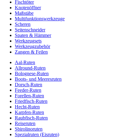
Fischtöter
Knotenöffner
Maßstäbe
Multifunktionswerkzeuge
Scheren
Seitenschneider
Spaten & Hämmer
Werkzeugsets
Werkzeugzubehör
Zangen & Feilen
Aal-Ruten
Allround-Ruten
Bolognese-Ruten
Boots- und Meeresruten
Dorsch-Ruten
Feeder-Ruten
Forellen-Ruten
Friedfisch-Ruten
Hecht-Ruten
Karpfen-Ruten
Raubfisch-Ruten
Reiseruten
Sbirolinoruten
Spezialruten (Eisruten)