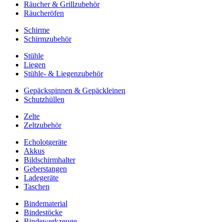
Räucher & Grillzubehör
Räucheröfen
Schirme
Schirmzubehör
Stühle
Liegen
Stühle- & Liegenzubehör
Gepäckspinnen & Gepäckleinen
Schutzhüllen
Zelte
Zeltzubehör
Echolotgeräte
Akkus
Bildschirmhalter
Geberstangen
Ladegeräte
Taschen
Bindematerial
Bindestöcke
Bindewerkzeuge