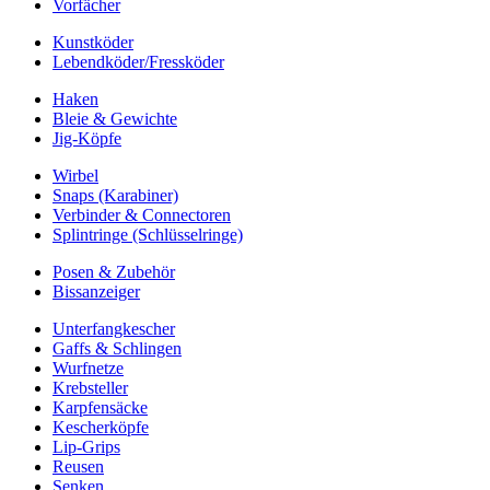
Vorfächer
Kunstköder
Lebendköder/Fressköder
Haken
Bleie & Gewichte
Jig-Köpfe
Wirbel
Snaps (Karabiner)
Verbinder & Connectoren
Splintringe (Schlüsselringe)
Posen & Zubehör
Bissanzeiger
Unterfangkescher
Gaffs & Schlingen
Wurfnetze
Krebsteller
Karpfensäcke
Kescherköpfe
Lip-Grips
Reusen
Senken