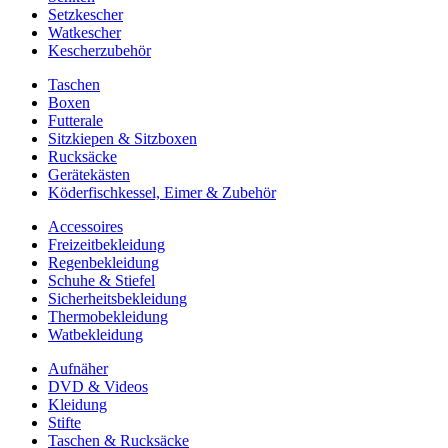
Setzkescher
Watkescher
Kescherzubehör
Taschen
Boxen
Futterale
Sitzkiepen & Sitzboxen
Rucksäcke
Gerätekästen
Köderfischkessel, Eimer & Zubehör
Accessoires
Freizeitbekleidung
Regenbekleidung
Schuhe & Stiefel
Sicherheitsbekleidung
Thermobekleidung
Watbekleidung
Aufnäher
DVD & Videos
Kleidung
Stifte
Taschen & Rucksäcke