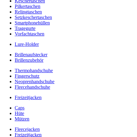
Keschertaschen
Pilkertaschen
Relingtaschen
Setzkeschertaschen
Smartphonehüllen
Tragegurte
Vorfachtaschen
Lure-Holder
Brillenaufstecker
Brillenzubehör
Thermohandschuhe
Fingerschutz
Neoprenhandschuhe
Fleecehandschuhe
Freizeitjacken
Caps
Hüte
Mützen
Fleecejacken
Freizeitjacken