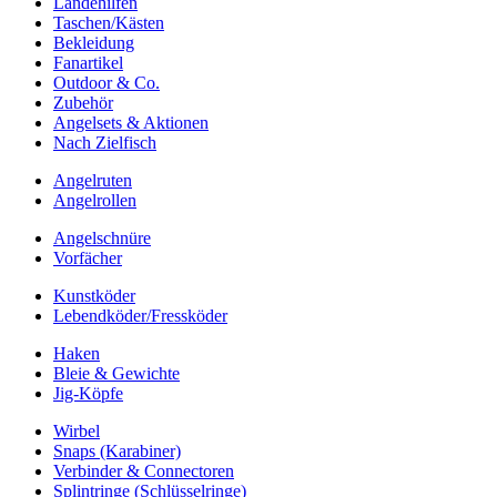
Landehilfen
Taschen/Kästen
Bekleidung
Fanartikel
Outdoor & Co.
Zubehör
Angelsets & Aktionen
Nach Zielfisch
Angelruten
Angelrollen
Angelschnüre
Vorfächer
Kunstköder
Lebendköder/Fressköder
Haken
Bleie & Gewichte
Jig-Köpfe
Wirbel
Snaps (Karabiner)
Verbinder & Connectoren
Splintringe (Schlüsselringe)