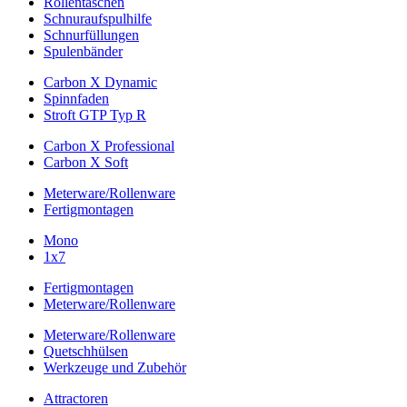
Rollentaschen
Schnuraufspulhilfe
Schnurfüllungen
Spulenbänder
Carbon X Dynamic
Spinnfaden
Stroft GTP Typ R
Carbon X Professional
Carbon X Soft
Meterware/Rollenware
Fertigmontagen
Mono
1x7
Fertigmontagen
Meterware/Rollenware
Meterware/Rollenware
Quetschhülsen
Werkzeuge und Zubehör
Attractoren