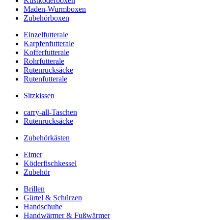
Kustköderboxen
Maden-Wurmboxen
Zubehörboxen
Einzelfutterale
Karpfenfutterale
Kofferfutterale
Rohrfutterale
Rutenrucksäcke
Rutenfutterale
Sitzkissen
carry-all-Taschen
Rutenrucksäcke
Zubehörkästen
Eimer
Köderfischkessel
Zubehör
Brillen
Gürtel & Schürzen
Handschuhe
Handwärmer & Fußwärmer