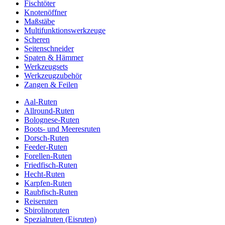
Fischtöter
Knotenöffner
Maßstäbe
Multifunktionswerkzeuge
Scheren
Seitenschneider
Spaten & Hämmer
Werkzeugsets
Werkzeugzubehör
Zangen & Feilen
Aal-Ruten
Allround-Ruten
Bolognese-Ruten
Boots- und Meeresruten
Dorsch-Ruten
Feeder-Ruten
Forellen-Ruten
Friedfisch-Ruten
Hecht-Ruten
Karpfen-Ruten
Raubfisch-Ruten
Reiseruten
Sbirolinoruten
Spezialruten (Eisruten)