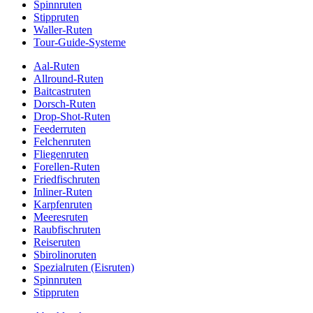
Spinnruten
Stippruten
Waller-Ruten
Tour-Guide-Systeme
Aal-Ruten
Allround-Ruten
Baitcastruten
Dorsch-Ruten
Drop-Shot-Ruten
Feederruten
Felchenruten
Fliegenruten
Forellen-Ruten
Friedfischruten
Inliner-Ruten
Karpfenruten
Meeresruten
Raubfischruten
Reiseruten
Sbirolinoruten
Spezialruten (Eisruten)
Spinnruten
Stippruten