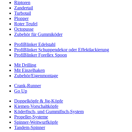
Riptoren
Zandertail
Turbotail
Plopper
Roter Teufel
Octopusse
Zubehör für Gummiköder
ProfiBlinker Edelstahl
ProfiBlinker Schuppendekor oder Effektlackierung
ProfiBlinker Forellex Spoon
Mit Drilling
Mit Einzelhaken
Zubehör/Eigenmontage
Crank-Runner
Go Up
Doppelköpfe & Jig-Köpfe
Kiemen-Vorschaltköpfe
Köderfisch- und Gummifisch-System
Propeller-Systeme
Spinner-Weitwurfköpfe
Tandem-Spinner