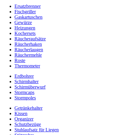
Ersatzbrenner
Fischgriller
Gaskartuschen
Gewürze
Heizungen
Kochersets
Räucheraufsätze
Räucherhaken
Räucherlaugen
Räuchermehle
Roste
Thermometer
Erdbohrer
Schirmhalter
Schirmüberwurf
Stormcaps
Stormpoles
Getränkehalter
Kissen
Organizer
Schutzbezüge
Stuhlaufsatz für Liegen