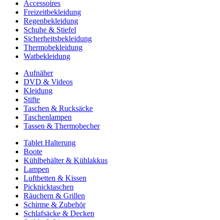
Accessoires
Freizeitbekleidung
Regenbekleidung
Schuhe & Stiefel
Sicherheitsbekleidung
Thermobekleidung
Watbekleidung
Aufnäher
DVD & Videos
Kleidung
Stifte
Taschen & Rucksäcke
Taschenlampen
Tassen & Thermobecher
Tablet Halterung
Boote
Kühlbehälter & Kühlakkus
Lampen
Luftbetten & Kissen
Picknicktaschen
Räuchern & Grillen
Schirme & Zubehör
Schlafsäcke & Decken