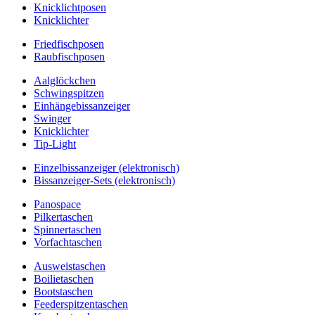
Knicklichtposen
Knicklichter
Friedfischposen
Raubfischposen
Aalglöckchen
Schwingspitzen
Einhängebissanzeiger
Swinger
Knicklichter
Tip-Light
Einzelbissanzeiger (elektronisch)
Bissanzeiger-Sets (elektronisch)
Panospace
Pilkertaschen
Spinnertaschen
Vorfachtaschen
Ausweistaschen
Boilietaschen
Bootstaschen
Feederspitzentaschen