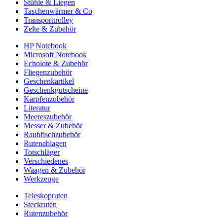
Stühle & Liegen
Taschenwärmer & Co
Transporttrolley
Zelte & Zubehör
HP Notebook
Microsoft Notebook
Echolote & Zubehör
Fliegenzubehör
Geschenkartikel
Geschenkgutscheine
Karpfenzubehör
Literatur
Meereszubehör
Messer & Zubehör
Raubfischzubehör
Rutenablagen
Totschläger
Verschiedenes
Waagen & Zubehör
Werkzeuge
Teleskopruten
Steckruten
Rutenzubehör