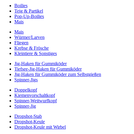
Boilies
Teig & Partikel
Pop-Up-Boilies
Mais
Mais
Würmer/Larven
Fliegen
Krebse & Frösche
Kleintiere & Sonstiges
Jig-Haken für Gummiköder
Tiefsee-Jig-Haken für Gummiköder
Jig-Haken für Gummiköder zum Selbstgießen
Spinner-Jigs
Doppelkopf
Kiemenvorschaltkopf
Spinner-Weitwurfkopf
Spinner-Jig
Dropshot-Stab
Dropshot-Keule
Dropshot-Keule mit Wirbel