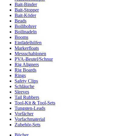
Bait-Binder
Bait-Stopper
Bait-Köder
Beads
Boilibohrer
Boilinadeln
Booms
Einfädelhilfen
Markerfloats
Messschablonen
PVA-Beutel/Schnur
Rig Aligners
Rig Boards
Rings
Safety Clips
Schläuche
Sleeves
Tail Rubbers
Tool-Kit & Tool-Sets
Tungsten-Leads
Vorfächer
Vorfachmaterial
Zubehör-Sets
Bücher