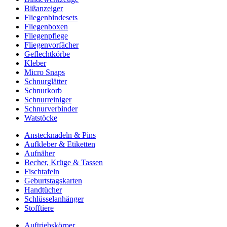
Bißanzeiger
Fliegenbindesets
Fliegenboxen
Fliegenpflege
Fliegenvorfächer
Geflechtkörbe
Kleber
Micro Snaps
Schnurglätter
Schnurkorb
Schnurreiniger
Schnurverbinder
Watstöcke
Anstecknadeln & Pins
Aufkleber & Etiketten
Aufnäher
Becher, Krüge & Tassen
Fischtafeln
Geburtstagskarten
Handtücher
Schlüsselanhänger
Stofftiere
Auftriebskörper