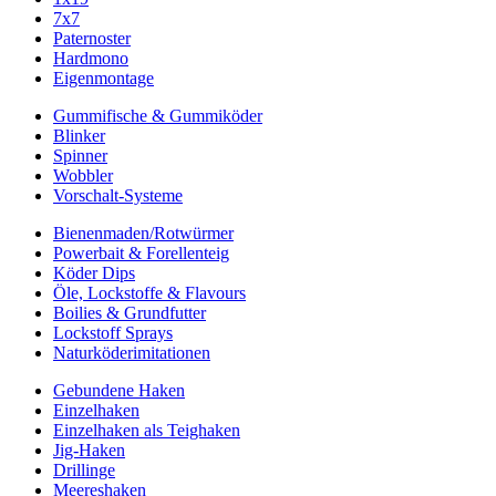
7x7
Paternoster
Hardmono
Eigenmontage
Gummifische & Gummiköder
Blinker
Spinner
Wobbler
Vorschalt-Systeme
Bienenmaden/Rotwürmer
Powerbait & Forellenteig
Köder Dips
Öle, Lockstoffe & Flavours
Boilies & Grundfutter
Lockstoff Sprays
Naturköderimitationen
Gebundene Haken
Einzelhaken
Einzelhaken als Teighaken
Jig-Haken
Drillinge
Meereshaken