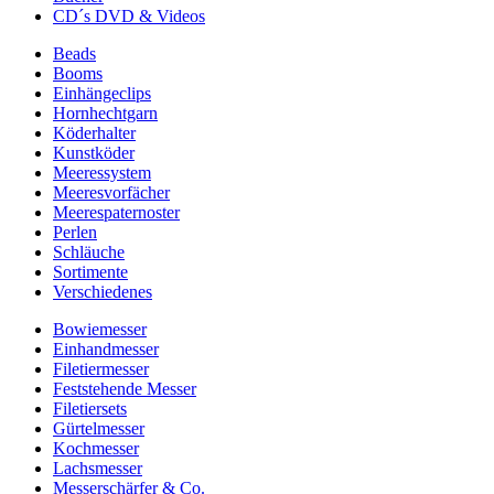
CD´s DVD & Videos
Beads
Booms
Einhängeclips
Hornhechtgarn
Köderhalter
Kunstköder
Meeressystem
Meeresvorfächer
Meerespaternoster
Perlen
Schläuche
Sortimente
Verschiedenes
Bowiemesser
Einhandmesser
Filetiermesser
Feststehende Messer
Filetiersets
Gürtelmesser
Kochmesser
Lachsmesser
Messerschärfer & Co.