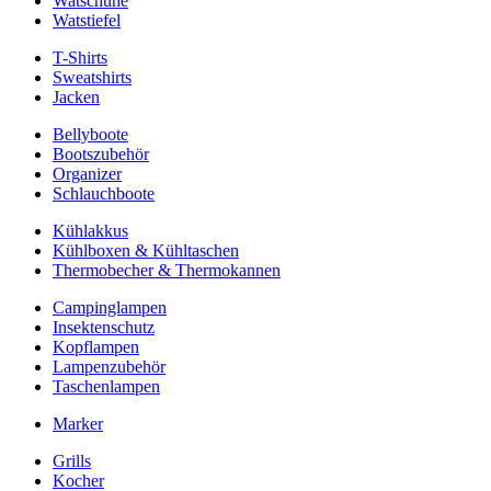
Watschuhe
Watstiefel
T-Shirts
Sweatshirts
Jacken
Bellyboote
Bootszubehör
Organizer
Schlauchboote
Kühlakkus
Kühlboxen & Kühltaschen
Thermobecher & Thermokannen
Campinglampen
Insektenschutz
Kopflampen
Lampenzubehör
Taschenlampen
Marker
Grills
Kocher