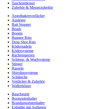
Taschenmesser
Zubehör & Messerzubehör
Angsthakenvorfächer
Ausleger
Bait Stopper
Beads
Booms
Bungee Rigs
Drop Shot Rigs
Ködernadeln
Ködersysteme
Rachensperren
Schlepp- & Wurfsysteme
Stinger
Rasseln
Sbirolinosysteme
Schläuche
Vorfächer & Zubehör
Wallerhölzer
Bauchgurte
Bootsrutenhalter
Brandungsrutenhalter
Erdstäbe mit Auflagen