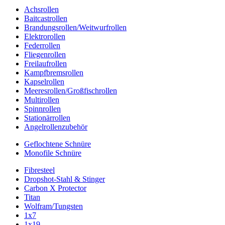
Achsrollen
Baitcastrollen
Brandungsrollen/Weitwurfrollen
Elektrorollen
Federrollen
Fliegenrollen
Freilaufrollen
Kampfbremsrollen
Kapselrollen
Meeresrollen/Großfischrollen
Multirollen
Spinnrollen
Stationärrollen
Angelrollenzubehör
Geflochtene Schnüre
Monofile Schnüre
Fibresteel
Dropshot-Stahl & Stinger
Carbon X Protector
Titan
Wolfram/Tungsten
1x7
1x19